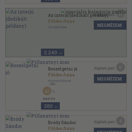
11
Kapható pont:
Az interjú (dedikált példány)
Földes Anna
MEGNÉZEM
Útmutató Kiadó
Ragasztott papírkötés
,
128
oldal
Változó világ sorozat
2.240
,-Ft
6
Kapható pont:
Beszélgetni jó
Földes Anna
MEGNÉZEM
Kozmosz Könyvek
,
1985
Fűzött kemény papírkötés
,
238
oldal
60
960 Ft
380
,-Ft
4
Kapható pont:
Bródy Sándor
Földes Anna