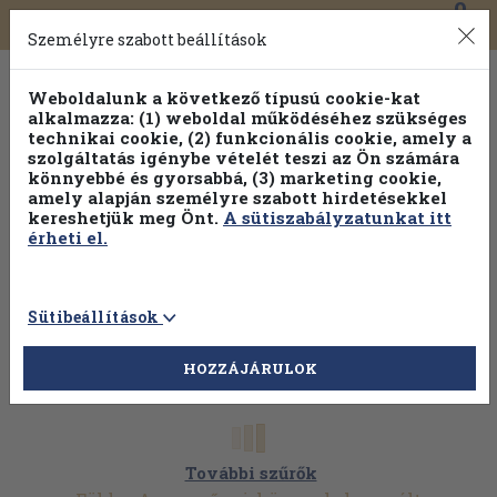
0
Toggle
Főmenü
Könyveink
navigation
Személyre szabott beállítások
Weboldalunk a következő típusú cookie-kat
alkalmazza: (1) weboldal működéséhez szükséges
technikai cookie, (2) funkcionális cookie, amely a
szolgáltatás igénybe vételét teszi az Ön számára
könnyebbé és gyorsabbá, (3) marketing cookie,
amely alapján személyre szabott hirdetésekkel
kereshetjük meg Önt.
A sütiszabályzatunkat itt
érheti el.
Sütibeállítások
HOZZÁJÁRULOK
További szűrők