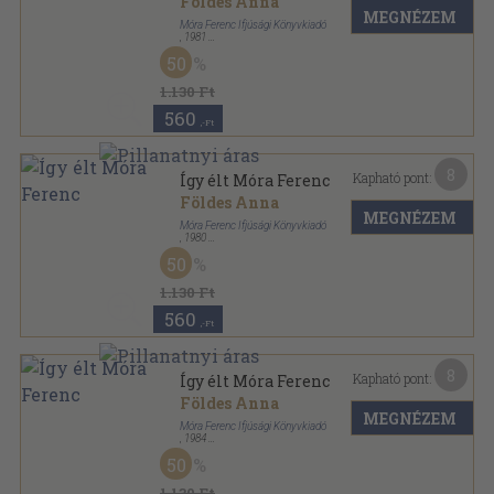
Földes Anna
MEGNÉZEM
Móra Ferenc Ifjúsági Könyvkiadó
,
1981
Fűzött kemény papírkötés
,
203
oldal
50
Így élt... sorozat
1.130 Ft
560
,-Ft
8
Kapható pont:
Így élt Móra Ferenc
Földes Anna
MEGNÉZEM
Móra Ferenc Ifjúsági Könyvkiadó
,
1980
Fűzött kemény papírkötés
,
254
oldal
50
Így élt... sorozat
1.130 Ft
560
,-Ft
8
Kapható pont:
Így élt Móra Ferenc
Földes Anna
MEGNÉZEM
Móra Ferenc Ifjúsági Könyvkiadó
,
1984
Fűzött kemény papírkötés
,
254
oldal
50
Így élt... sorozat
1.130 Ft