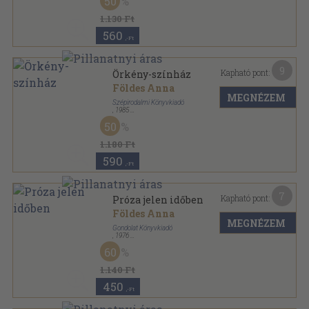
50
1.130 Ft
560
,-Ft
9
Kapható pont:
Örkény-színház
Földes Anna
MEGNÉZEM
Szépirodalmi Könyvkiadó
,
1985
Vászon
,
468
oldal
50
1.180 Ft
590
,-Ft
7
Kapható pont:
Próza jelen időben
Földes Anna
MEGNÉZEM
Gondolat Könyvkiadó
,
1976
Fűzött kemény papírkötés
,
457
oldal
60
1.140 Ft
450
,-Ft