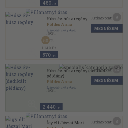
480
,-Ft
9
Kapható pont:
Húsz év-húsz regény
Földes Anna
MEGNÉZEM
Szépirodalmi Könyvkiadó
,
1968
Vászon
,
437
oldal
50
1.140 Ft
570
,-Ft
12
Kapható pont:
Húsz év-húsz regény (dedikált
példány)
MEGNÉZEM
Földes Anna
Szépirodalmi Könyvkiadó
,
1968
Vászon
,
437
oldal
2.440
,-Ft
8
Kapható pont:
Így élt Jászai Mari