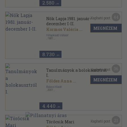
2.580
,-Ft
44
Kapható pont:
Nők Lapja 1981. január-
december I-II.
MEGNÉZEM
Kormos Valéria
...
Hírlapkiadó Vállalat
,
1981
Könyvkötői kötés
,
1612
oldal
Nők Lapja sorozat
8.730
,-Ft
36
Kapható pont:
Tanulmányok a holokausztról
I.
MEGNÉZEM
Földes Anna
...
Balassi Kiadó
,
2001
Ragasztott papírkötés
,
227
oldal
4.440
,-Ft
21
Kapható pont:
Törőcsik Mari