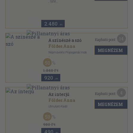
,
1974
Ragasztott papírkötés
,
145
oldal
Szkénetéka sorozat
2.480
,-Ft
14
Kapható pont:
A színészé a szó
Földes Anna
MEGNÉZEM
Népművelési Propaganda Iroda
Ragasztott papírkötés
,
194
oldal
50
1.840 Ft
920
,-Ft
4
Kapható pont:
Az interjú
Földes Anna
MEGNÉZEM
Útmutató Kiadó
Ragasztott papírkötés
,
128
oldal
50
Változó világ sorozat
980 Ft
490
,-Ft