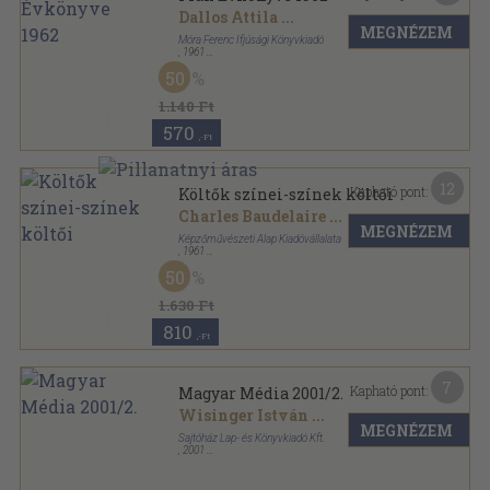
Dallos Attila
...
MEGNÉZEM
Móra Ferenc Ifjúsági Könyvkiadó
,
1961
Vászon
,
400
oldal
50
Fiúk Évkönyve sorozat
1.140 Ft
570
,-Ft
12
Kapható pont:
Költők színei-színek költői
Charles Baudelaire
...
MEGNÉZEM
Képzőművészeti Alap Kiadóvállalata
,
1961
Vászon
,
170
oldal
50
1.630 Ft
810
,-Ft
7
Kapható pont:
Magyar Média 2001/2.
Wisinger István
...
MEGNÉZEM
Sajtóház Lap- és Könyvkiadó Kft.
,
2001
Ragasztott papírkötés
,
104
oldal
Magyar Média sorozat