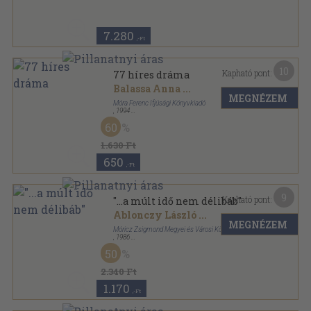
7.280
,-Ft
10
Kapható pont:
77 híres dráma
Balassa Anna
...
MEGNÉZEM
Móra Ferenc Ifjúsági Könyvkiadó
,
1994
Fűzött kemény papírkötés
,
444
oldal
60
1.630 Ft
650
,-Ft
9
Kapható pont:
"...a múlt idő nem délibáb"
Ablonczy László
...
MEGNÉZEM
Móricz Zsigmond Megyei és Városi Könyvtár
,
1986
Ragasztott papírkötés
,
95
oldal
50
2.340 Ft
1.170
,-Ft