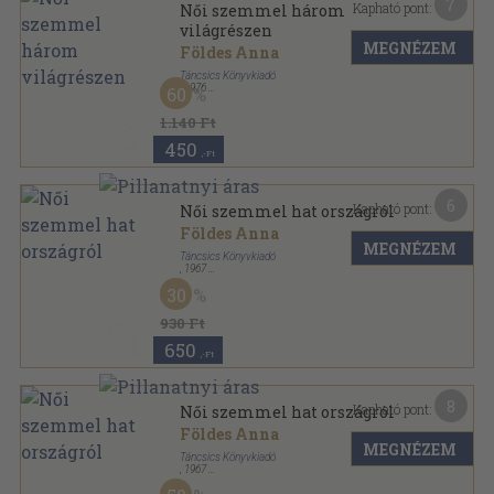
7
Kapható pont:
Női szemmel három
világrészen
MEGNÉZEM
Földes Anna
Táncsics Könyvkiadó
,
1976
60
Fűzött kemény papírkötés
,
230
oldal
1.140 Ft
450
,-Ft
6
Kapható pont:
Női szemmel hat országról
Földes Anna
MEGNÉZEM
Táncsics Könyvkiadó
,
1967
Fűzött keménykötés
,
310
oldal
30
Nők Könyvespolca sorozat
930 Ft
650
,-Ft
8
Kapható pont:
Női szemmel hat országról
Földes Anna
MEGNÉZEM
Táncsics Könyvkiadó
,
1967
Fűzött keménykötés
,
310
oldal
Útikalandok sorozat