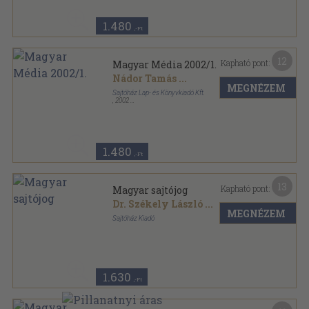
1.480
,-Ft
12
Kapható pont:
Magyar Média 2002/1.
Nádor Tamás
...
MEGNÉZEM
Sajtóház Lap- és Könyvkiadó Kft.
,
2002
Ragasztott papírkötés
,
99
oldal
Magyar Média sorozat
1.480
,-Ft
13
Kapható pont:
Magyar sajtójog
Dr. Székely László
...
MEGNÉZEM
Sajtóház Kiadó
Ragasztott papírkötés
,
143
oldal
Sajtókönyvtár sorozat
1.630
,-Ft