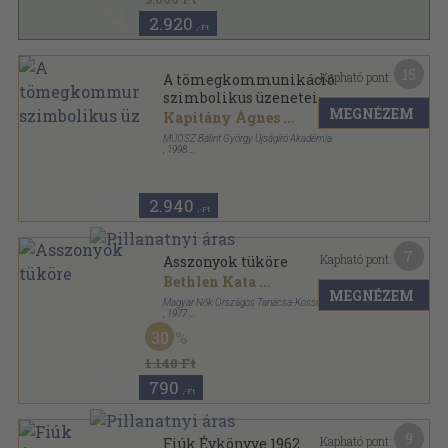
2.920
,-Ft
15
Kapható pont:
A tömegkommunikáció
szimbolikus üzenetei
MEGNÉZEM
Kapitány Ágnes
...
MÚOSZ Bálint György Újságíró Akadémia
,
1998
Fűzött kemény papírkötés
,
222
oldal
Sajtókönyvtár sorozat
2.940
,-Ft
7
Kapható pont:
Asszonyok tüköre
Bethlen Kata
...
MEGNÉZEM
Magyar Nők Országos Tanácsa-Kossuth Könyvkiadó
,
1977
Ragasztott papírkötés
,
355
oldal
30
1.140 Ft
790
,-Ft
9
Kapható pont:
Fiúk Évkönyve 1962