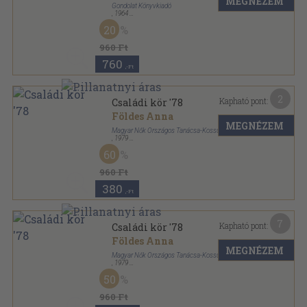
MEGNÉZEM
Gondolat Könyvkiadó
,
1964
Könyvkötői kötés
,
187
oldal
20
Irodalomtörténeti kiskönyvtár sorozat
960 Ft
760
,-Ft
2
Kapható pont:
Családi kör '78
Földes Anna
MEGNÉZEM
Magyar Nők Országos Tanácsa-Kossuth Könyvkiadó
,
1979
Könyvkötői kötés
,
231
oldal
60
960 Ft
380
,-Ft
7
Kapható pont:
Családi kör '78
Földes Anna
MEGNÉZEM
Magyar Nők Országos Tanácsa-Kossuth Könyvkiadó
,
1979
Ragasztott papírkötés
,
231
oldal
50
960 Ft