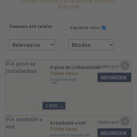
Földes Anna művei, könyvek, használt
könyvek
Összesen 426 találat
Kaphatók előre:
16
Kapható pont:
A giccs az irodalomban
Földes Anna
MEGNÉZEM
Gondolat Könyvkiadó
,
1962
Fűzött papírkötés
,
151
oldal
Gondolattár sorozat
1.980
,-Ft
12
Kapható pont:
A rendezőé a szó!
Földes Anna
MEGNÉZEM
Népművelési Propaganda Iroda