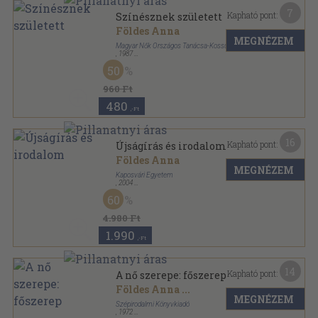
7
Kapható pont:
Színésznek született
Földes Anna
MEGNÉZEM
Magyar Nők Országos Tanácsa-Kossuth Könyvkiadó
,
1987
Ragasztott papírkötés
,
219
oldal
50
960 Ft
480
,-Ft
16
Kapható pont:
Újságírás és irodalom
Földes Anna
MEGNÉZEM
Kaposvári Egyetem
,
2004
Ragasztott papírkötés
,
206
oldal
60
4.980 Ft
1.990
,-Ft
14
Kapható pont:
A nő szerepe: főszerep
Földes Anna
...
MEGNÉZEM
Szépirodalmi Könyvkiadó
,
1972