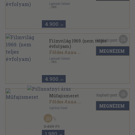
Lapkiadó Vállalat
,
1968
Könyvkötői kötés
,
800
oldal
Filmvilág sorozat
4.900
,-Ft
25
Kapható pont:
Filmvilág 1969. (nem teljes
évfolyam)
MEGNÉZEM
Földes Anna
...
Lapkiadó Vállalat
,
1969
Könyvkötői kötés
,
713
oldal
Filmvilág sorozat
4.900
,-Ft
16
Kapható pont:
Műfajismeret
Földes Anna
...
MEGNÉZEM
Sajtóház Kiadó
Fűzött kemény papírkötés
,
208
oldal
20
Sajtókönyvtár sorozat
2.480 Ft
1.980
,-Ft