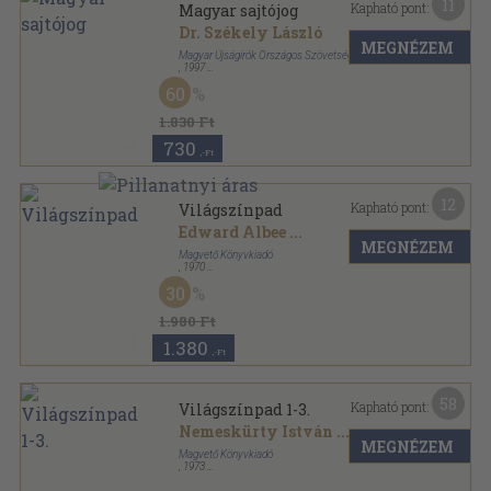
11
Kapható pont:
Magyar sajtójog
Dr. Székely László
MEGNÉZEM
Magyar Újságírók Országos Szövetsége
,
1997
Fűzött kemény papírkötés
,
143
oldal
60
Sajtókönyvtár sorozat
1.830 Ft
730
,-Ft
12
Kapható pont:
Világszínpad
Edward Albee
...
MEGNÉZEM
Magvető Könyvkiadó
,
1970
Vászon
,
795
oldal
30
1.980 Ft
1.380
,-Ft
58
Kapható pont:
Világszínpad 1-3.
Nemeskürty István
...
MEGNÉZEM
Magvető Könyvkiadó
,
1973
Vászon
,
2256
oldal