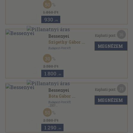
Vászon
,
223
oldal
50
1.860 Ft
930
,-Ft
16
Kapható pont:
Bessenyei
Szigethy Gábor
...
MEGNÉZEM
Budapest-Print Kft.
Fűzött kemény papírkötés
,
436
oldal
30
2.580 Ft
1.800
,-Ft
19
Kapható pont:
Bessenyei
Bóta Gábor
...
MEGNÉZEM
Budapest-Print Kft.
,
2001
Fűzött kemény papírkötés
,
436
oldal
50
2.580 Ft
1.290
,-Ft