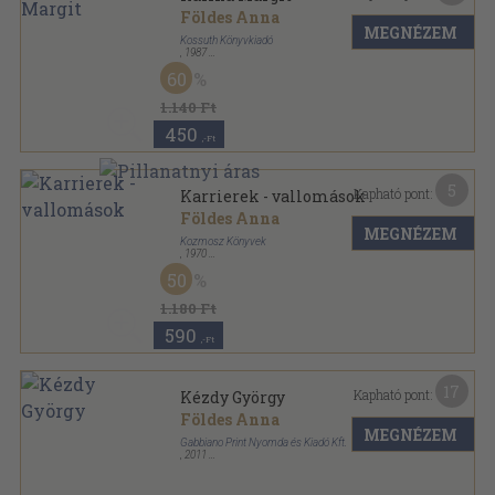
Földes Anna
MEGNÉZEM
Kossuth Könyvkiadó
,
1987
Fűzött kemény papírkötés
,
270
oldal
60
1.140 Ft
450
,-Ft
5
Kapható pont:
Karrierek - vallomások
Földes Anna
MEGNÉZEM
Kozmosz Könyvek
,
1970
Fűzött papírkötés
,
218
oldal
50
1.180 Ft
590
,-Ft
17
Kapható pont:
Kézdy György
Földes Anna
MEGNÉZEM
Gabbiano Print Nyomda és Kiadó Kft.
,
2011
Fűzött kemény papírkötés
,
127
oldal