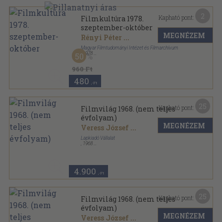
2
Kapható pont:
Filmkultúra 1978.
szeptember-október
MEGNÉZEM
Rényi Péter
...
Magyar Filmtudományi Intézet és Filmarchívum
,
1978
50
Ragasztott papírkötés
,
111
oldal
Filmkultúra sorozat
960 Ft
480
,-Ft
25
Kapható pont:
Filmvilág 1968. (nem teljes
évfolyam)
MEGNÉZEM
Veress József
...
Lapkiadó Vállalat
,
1968
Könyvkötői kötés
,
736
oldal
Filmvilág sorozat
4.900
,-Ft
25
Kapható pont:
Filmvilág 1968. (nem teljes
évfolyam)
MEGNÉZEM
Veress József
...