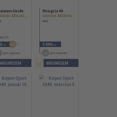
siness Guide
Hungria 66
Molnár Murai M.
Gárdos Miklós
3
1966
180 Ft
50
0
3.980
,-Ft
,-Ft
20
pont kapható
pont kapható
MEGNÉZEM
MEGNÉZEM