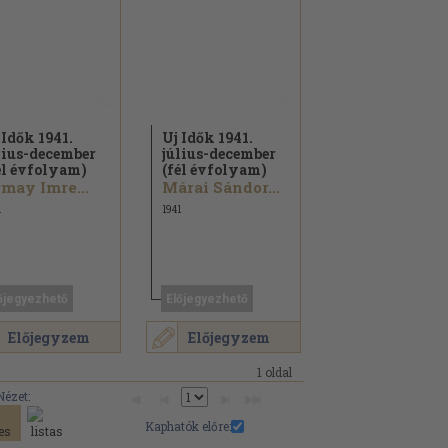
 Idők 1941.
Uj Idők 1941.
lius-december
július-december
él évfolyam)
(fél évfolyam)
may Imre...
Márai Sándor...
1
1941
őjegyezhető
Előjegyezhető
Előjegyzem
Előjegyzem
1 oldal
Nézet:
Kaphatók előre: