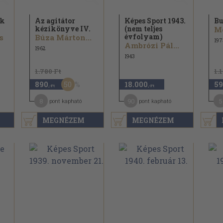
nk
Az agitátor
Képes Sport 1943.
Bu
kézikönyve IV.
(nem teljes
évfolyam)
s
Búza Márton...
197
Ambrózi Pál...
1962
1943
1.780 Ft
1.
50
890
18.000
59
,-Ft
,-Ft
8
90
5
pont kapható
pont kapható
MEGNÉZEM
MEGNÉZEM