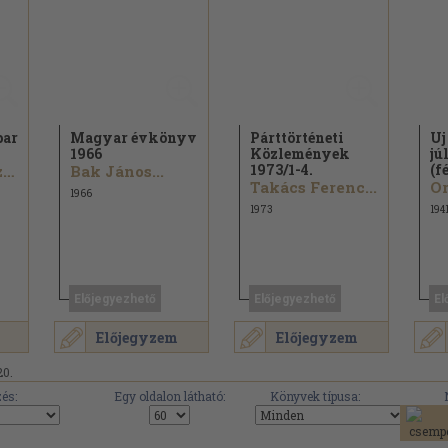
par
Magyar évkönyv
Párttörténeti
Uj
1966
Közlemények
jú
1973/
1-4.
(f
Mohácsy László...
Bak János...
Takács Ferenc...
Or
1966
1973
194
Előjegyezhető
Előjegyezhető
El
Előjegyzem
Előjegyzem
20.
és:
Egy oldalon látható:
Könyvek típusa: