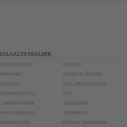
ZOLGÁLTATÁSAINK
ÉSZLETES KERESŐ
ÉRTESÍTŐ
ONTÁRUHÁZ
SZEMÉLYES ÁTVÉTEL
LŐJEGYZÉS
SZÁLLÍTÁSI FELTÉTELEK
IZESSEN KÖNYVVEL!
GYIK
ILLANATNYI ÁRAINK
OLDALTÉRKÉP
ÖNYVFELVÁSÁRLÁS
TÉMAKÖRI FA
SOMAGKÖVETÉS
ÉRDEKES TÉMAKÖREINK