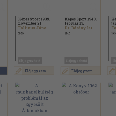
Képes Sport 1939.
Képes Sport 1940.
Ké
november 21.
február 13.
ja
Follinus János...
Dr. Bárány István...
1939
1940
194
Előjegyezhető
Előjegyezhető
El
Előjegyzem
Előjegyzem