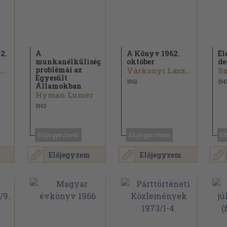
2.
A
A Könyv 1962.
Él
munkanélküliség
október
de
problémái az
ollinus János...
Várkonyi László...
Egyesült
1962
194
Államokban
Hyman Lumer
1963
Előjegyezhető
Előjegyezhető
El
Előjegyzem
Előjegyzem