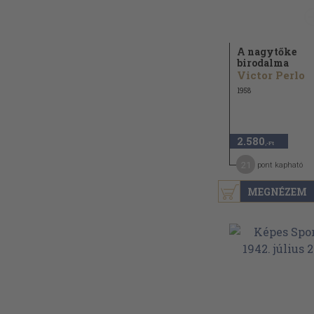
A nagytőke
birodalma
Victor Perlo
1958
2.580
,-Ft
21
pont kapható
MEGNÉZEM