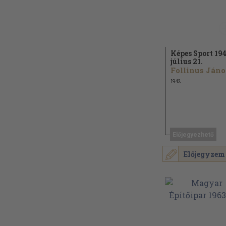
Képes Sport 194
július 21.
F
1942
Előjegyezhető
Előjegyzem