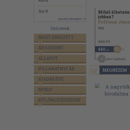
Krimi
Sci-fi
Miből élhetné
jobban?
összes témakör >>
Follinus Jáno
Szűrések
1961
MOST ÉRKEZETT
880 Ft
ÁR SZERINT
50
440
,-Ft
ÁLLAPOT
4
pont kapható
PILLANATNYI ÁR
MEGNÉZEM
KIADÁS ÉVE
NYELV
KÜLÖNLEGESSÉGEK