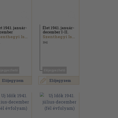
et 1941. január-
Élet 1941. január-
cember
december I-II.
Szenthegyi István...
Szenthegyi István...
1
1941
őjegyezhető
Előjegyezhető
Előjegyzem
Előjegyzem