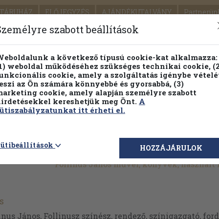
TÁRUHÁZ
ELŐJEGYZÉS
AJÁNDÉKUTALVÁNY
Partnerün
SZÁLLÍTÁS
SEGÍTSÉG
Személyre szabott beállítások
1.
Részletes kereső
Témaköri fa
eboldalunk a következő típusú cookie-kat alkalmazza:
1) weboldal működéséhez szükséges technikai cookie, (2
KIADV
unkcionális cookie, amely a szolgáltatás igénybe vételé
LEGNA
eszi az Ön számára könnyebbé és gyorsabbá, (3)
arketing cookie, amely alapján személyre szabott
PILLANATNYI ÁRAINK
FENNTARTHATÓ OLVASMÁN
irdetésekkel kereshetjük meg Önt.
A
ütiszabályzatunkat itt érheti el.
ütibeállítások
HOZZÁJÁRULOK
Follinus János művei, könyvek, használt
s
inus János, Follinusz színész, rendező, színigazgató, ford