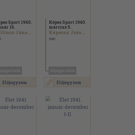
pes Sport 1940.
Képes Sport 1940.
nuár 16.
március 5.
Follinus János...
Képessy József...
0
1940
őjegyezhető
Előjegyezhető
Előjegyzem
Előjegyzem