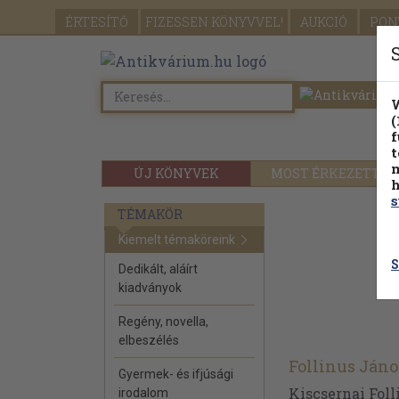
ÉRTESÍTŐ
FIZESSEN
KÖNYVVEL!
AUKCIÓ
PON
W
(
f
t
m
ÚJ KÖNYVEK
MOST ÉRKEZETT
h
s
TÉMAKÖR
Kiemelt témaköreink
S
Dedikált, aláírt
kiadványok
Regény, novella,
elbeszélés
Follinus Jáno
Gyermek- és ifjúsági
Kiscsernai Foll
irodalom