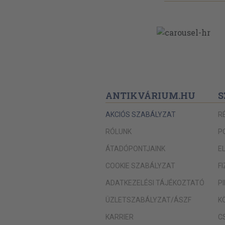
ANTIKVÁRIUM.HU
S
AKCIÓS SZABÁLYZAT
R
RÓLUNK
P
ÁTADÓPONTJAINK
E
COOKIE SZABÁLYZAT
F
ADATKEZELÉSI TÁJÉKOZTATÓ
P
ÜZLETSZABÁLYZAT/ÁSZF
K
KARRIER
C