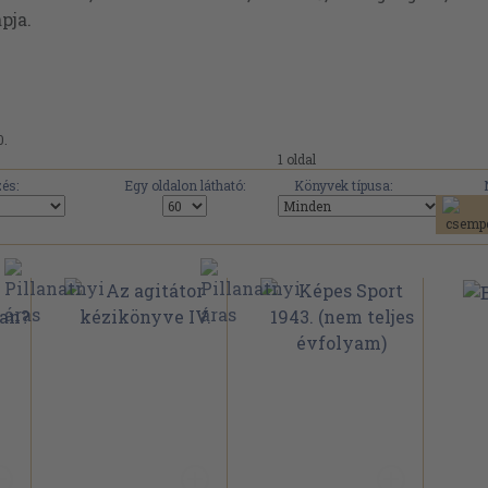
pja.
0.
1 oldal
és:
Egy oldalon látható:
Könyvek típusa: