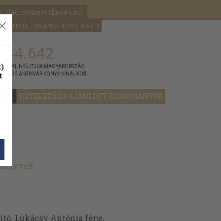
k: Régiségkereskedés.hu
A kosaram
HÍRLEVÉL
BELÉPÉS/REGISZTRÁCIÓ
MÉG
0
5000
Ft
144.642
)
ÁNNYAL NYÚJTJUK MAGYARORSZÁG
t
GYOBB ANTIKVÁR KÖNYV-KÍNÁLATÁT
YOK
KÖTELEZŐ ÉS AJÁNLOTT OLVASMÁNYOK
 könyvek
ító. Lukácsy Antónia férje,