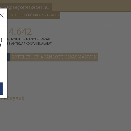
k: Régiségkereskedés.hu
A kosaram
HÍRLEVÉL
BELÉPÉS/REGISZTRÁCIÓ
MÉG
0
5000
Ft
144.642
)
ÁNNYAL NYÚJTJUK MAGYARORSZÁG
t
GYOBB ANTIKVÁR KÖNYV-KÍNÁLATÁT
YOK
KÖTELEZŐ ÉS AJÁNLOTT OLVASMÁNYOK
lt könyvek