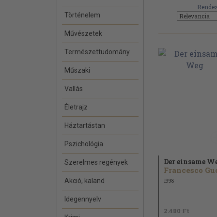
Rendez
Történelem
Művészetek
Természettudomány
Műszaki
Vallás
Életrajz
Háztartástan
Pszichológia
Der einsame W
Szerelmes regények
Akció, kaland
1998
Idegennyelv
2.480 Ft