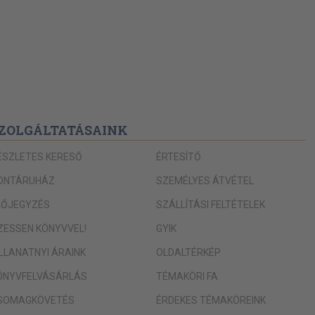
ZOLGÁLTATÁSAINK
ÉSZLETES KERESŐ
ÉRTESÍTŐ
ONTÁRUHÁZ
SZEMÉLYES ÁTVÉTEL
LŐJEGYZÉS
SZÁLLÍTÁSI FELTÉTELEK
IZESSEN KÖNYVVEL!
GYIK
ILLANATNYI ÁRAINK
OLDALTÉRKÉP
ÖNYVFELVÁSÁRLÁS
TÉMAKÖRI FA
SOMAGKÖVETÉS
ÉRDEKES TÉMAKÖREINK