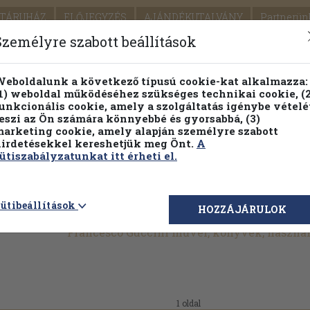
TÁRUHÁZ
ELŐJEGYZÉS
AJÁNDÉKUTALVÁNY
Partnerün
SZÁLLÍTÁS
SEGÍTSÉG
Személyre szabott beállítások
1.
Részletes kereső
Témaköri fa
eboldalunk a következő típusú cookie-kat alkalmazza:
1) weboldal működéséhez szükséges technikai cookie, (2
KIADV
unkcionális cookie, amely a szolgáltatás igénybe vételé
LEGNA
eszi az Ön számára könnyebbé és gyorsabbá, (3)
arketing cookie, amely alapján személyre szabott
PILLANATNYI ÁRAINK
FENNTARTHATÓ OLVASMÁN
irdetésekkel kereshetjük meg Önt.
A
ütiszabályzatunkat itt érheti el.
ütibeállítások
HOZZÁJÁRULOK
Francesco Guccini művei, könyvek, haszná
1 oldal