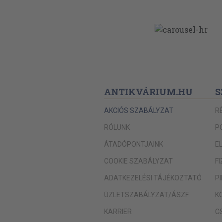
ANTIKVÁRIUM.HU
S
AKCIÓS SZABÁLYZAT
R
RÓLUNK
P
ÁTADÓPONTJAINK
E
COOKIE SZABÁLYZAT
F
ADATKEZELÉSI TÁJÉKOZTATÓ
P
ÜZLETSZABÁLYZAT/ÁSZF
K
KARRIER
C