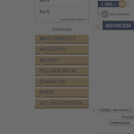
Krimi
50
1.240
,-Ft
Sci-fi
6
pont kapható
összes témakör >>
MEGNÉZEM
Szűrések
MOST ÉRKEZETT
ÁR SZERINT
ÁLLAPOT
PILLANATNYI ÁR
KIADÁS ÉVE
NYELV
KÜLÖNLEGESSÉGEK
1 - 1 találat, összesen 1.
Rendez