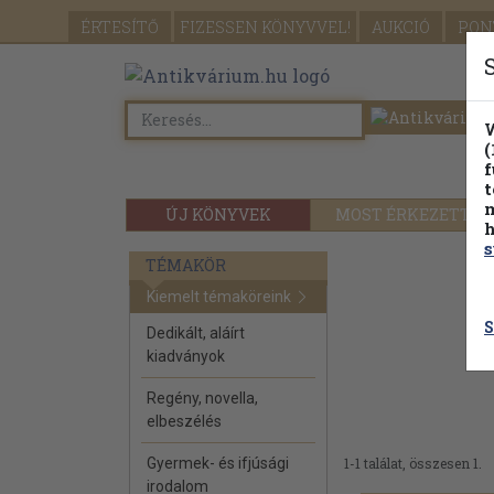
ÉRTESÍTŐ
FIZESSEN
KÖNYVVEL!
AUKCIÓ
PON
W
(
f
t
m
ÚJ KÖNYVEK
MOST ÉRKEZETT
h
s
TÉMAKÖR
Kiemelt témaköreink
S
Dedikált, aláírt
kiadványok
Regény, novella,
elbeszélés
Gyermek- és ifjúsági
1-1 találat, összesen 1.
irodalom