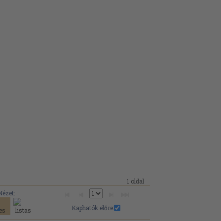
1 oldal
Nézet:
Kaphatók előre: