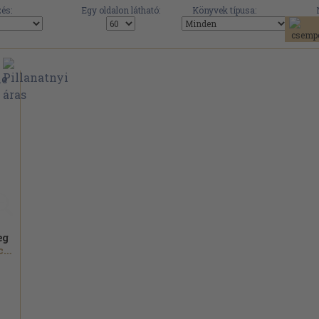
és:
Egy oldalon látható:
Könyvek típusa:
eg
Francesco Guccini...