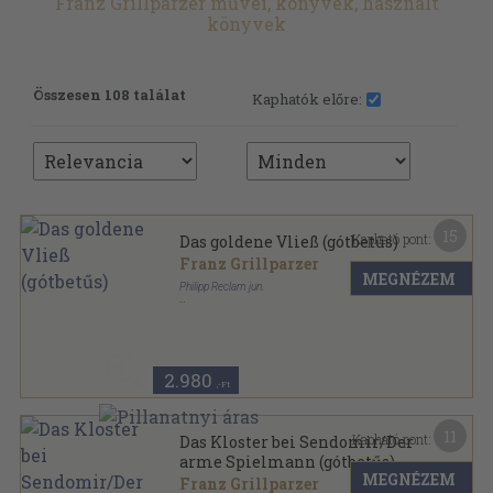
Franz Grillparzer művei, könyvek, használt
könyvek
Összesen 108 találat
Kaphatók előre:
15
Kapható pont:
Das goldene Vließ (gótbetűs)
Franz Grillparzer
MEGNÉZEM
Philipp Reclam jun.
Vászon
,
80
oldal
2.980
,-Ft
11
Kapható pont:
Das Kloster bei Sendomir/Der
arme Spielmann (gótbetűs)
MEGNÉZEM
Franz Grillparzer