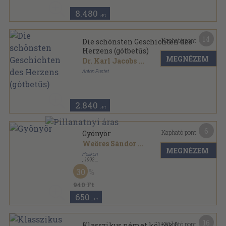
sorozat
8.480
,-Ft
14
Kapható pont:
Die schönsten Geschichten des
Herzens (gótbetűs)
MEGNÉZEM
Dr. Karl Jacobs
...
Anton Pustet
Könyvkötői vászonkötés
,
624
oldal
2.840
,-Ft
6
Kapható pont:
Gyönyör
Weöres Sándor
...
MEGNÉZEM
Helikon
,
1992
Bársony
,
68
oldal
30
Briliáns könyvek sorozat
940 Ft
650
,-Ft
16
Kapható pont:
Klasszikus német költők I.