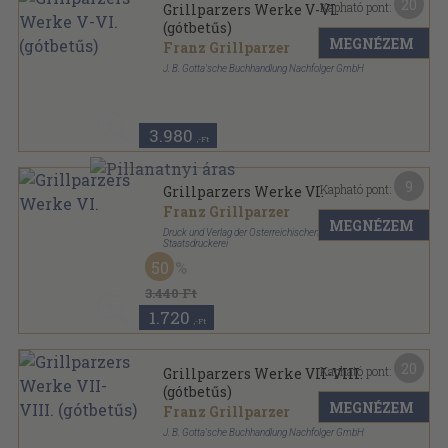
20
Kapható pont:
Grillparzers Werke V-VI.
(gótbetűs)
MEGNÉZEM
Franz Grillparzer
J. B. Gotta'sche Buchhandlung Nachfolger GmbH
Vászon
,
493
oldal
Grillparzers Werke sorozat
3.980
,-Ft
9
Kapható pont:
Grillparzers Werke VI.
Franz Grillparzer
MEGNÉZEM
Druck und Verlag der Österreichischen
Staatsdruckerei
Vászon
,
614
oldal
50
Grillparzers Werke sorozat
3.440 Ft
1.720
,-Ft
20
Kapható pont:
Grillparzers Werke VII-VIII.
(gótbetűs)
MEGNÉZEM
Franz Grillparzer
J. B. Gotta'sche Buchhandlung Nachfolger GmbH