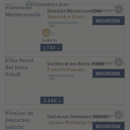
9
Kapható pont:
Deutsche Meisternovellen
Heinrich v. Kleist
...
MEGNÉZEM
Verlag Bernhard Tauchnitz
,
1943
Varrott papírkötés
,
252
oldal
50
Der Deutsche Tauchnitz sorozat
3.480 Ft
1.740
,-Ft
12
Kapható pont:
Die Heirat des Herrn Stäudl
Franz Grillparzer
...
MEGNÉZEM
Verlag Das Neue Berlin
,
1988
Vászon
,
462
oldal
2.440
,-Ft
20
Kapható pont:
Italien im Deutschen Gedicht
Johann Wolfgang von Goethe
MEGNÉZEM
...