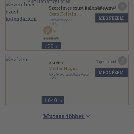
12
Kapható pont:
Szerelmes ezüst kalendárium
Jean Follain
...
MEGNÉZEM
Kozmosz Könyvek
,
1967
Vászon
,
532
oldal
50
1.580 Ft
790
,-Ft
13
Kapható pont:
Szívem
Victor Hugo
...
MEGNÉZEM
Móra Ferenc Ifjúsági Könyvkiadó
,
1989
Bársony
,
244
oldal
1.640
,-Ft
Mutass többet