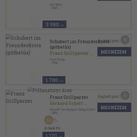
Karl Alber
,
1943
Félvászon
,
243
oldal
3.980
,-Ft
9
Kapható pont:
Schubert im Freundeskreis
(gótbetűs)
MEGNÉZEM
Franz Grillparzer
...
Insel Verlag
,
1954
Varrott keménykötés
,
79
oldal
Insel-Bücherei sorozat
1.780
,-Ft
6
Kapható pont:
Franz Grillparzer
Gerhard Scheit
...
MEGNÉZEM
Rowohlt Taschenbuch Verlag GmbH
,
1999
Ragasztott papírkötés
,
158
oldal
50
rororo bildmonographien sorozat
2.340 Ft
1.170
,-Ft