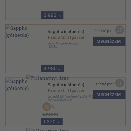
Vászon
,
550
oldal
Grillparzers Werke sorozat
3.980
,-Ft
25
Kapható pont:
Sappho (gótbetűs)
Franz Grillparzer
MEGNÉZEM
Verlag Philipp Reclam jun.
,
1845
Tűzött kötés
,
72
oldal
4.980
,-Ft
11
Kapható pont:
Sappho (gótbetűs)
Franz Grillparzer
MEGNÉZEM
Lampel R. Kk. (Wodianer F. és Fiai) R. T.
Könyvkiadóvállalata
Vászon
,
94
oldal
50
Német könyvtár sorozat
2.740 Ft
1.370
,-Ft