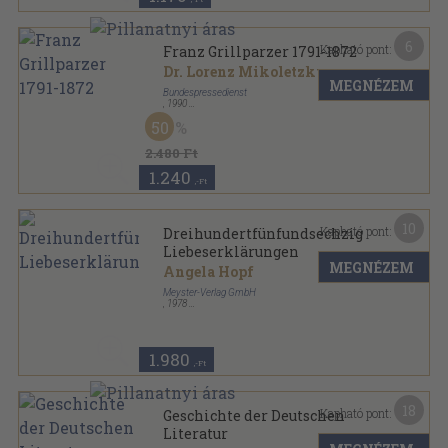
6
Kapható pont:
Franz Grillparzer 1791-1872
Dr. Lorenz Mikoletzky
MEGNÉZEM
Bundespressedienst
,
1990
Tűzött kötés
,
68
oldal
50
Österreich Dokumentationen sorozat
2.480 Ft
1.240
,-Ft
10
Kapható pont:
Dreihundertfünfundsechzig
Liebeserklärungen
MEGNÉZEM
Angela Hopf
Meyster-Verlag GmbH
,
1978
Fűzött kemény papírkötés
,
117
oldal
1.980
,-Ft
18
Kapható pont:
Geschichte der Deutschen
Literatur