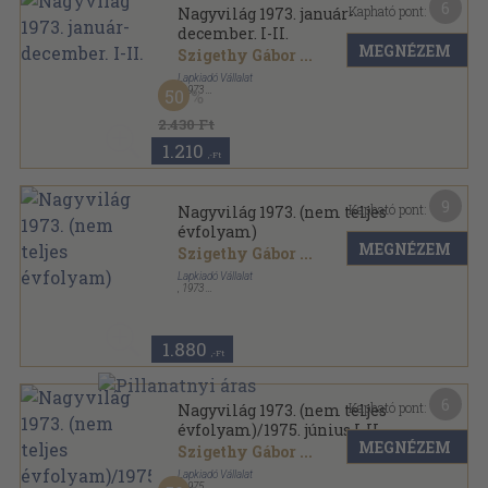
6
Kapható pont:
Nagyvilág 1973. január-
december. I-II.
MEGNÉZEM
Szigethy Gábor
...
Lapkiadó Vállalat
,
1973
50
Könyvkötői kötés
,
1918
oldal
Nagyvilág sorozat
2.430 Ft
1.210
,-Ft
9
Kapható pont:
Nagyvilág 1973. (nem teljes
évfolyam)
MEGNÉZEM
Szigethy Gábor
...
Lapkiadó Vállalat
,
1973
Ragasztott papírkötés
,
1760
oldal
Nagyvilág sorozat
1.880
,-Ft
6
Kapható pont:
Nagyvilág 1973. (nem teljes
évfolyam)/1975. június I-II.
MEGNÉZEM
Szigethy Gábor
...
Lapkiadó Vállalat
,
1975