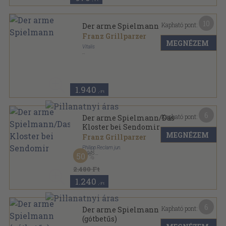
10
Kapható pont:
Der arme Spielmann
Franz Grillparzer
MEGNÉZEM
Vitalis
Fűzött kemény papírkötés
,
78
oldal
1.940
,-Ft
6
Kapható pont:
Der arme Spielmann/Das
Kloster bei Sendomir
MEGNÉZEM
Franz Grillparzer
Philipp Reclam jun.
,
1945
50
Könyvkötői papírkötés
,
99
oldal
2.480 Ft
1.240
,-Ft
6
Kapható pont:
Der arme Spielmann
(gótbetűs)