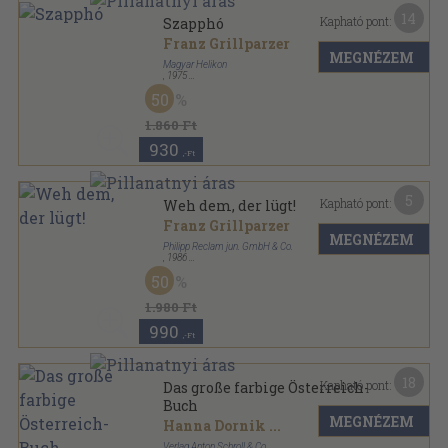
14
Kapható pont:
Szapphó
Franz Grillparzer
MEGNÉZEM
Magyar Helikon
,
1975
Varrott keménykötés
,
112
oldal
50
1.860 Ft
930
,-Ft
5
Kapható pont:
Weh dem, der lügt!
Franz Grillparzer
MEGNÉZEM
Philipp Reclam jun. GmbH & Co.
,
1986
Ragasztott papírkötés
,
78
oldal
50
Universal-Bibliothek sorozat
1.980 Ft
990
,-Ft
18
Kapható pont:
Das große farbige Österreich-
Buch
MEGNÉZEM
Hanna Dornik
...
Verlag Anton Schroll & Co