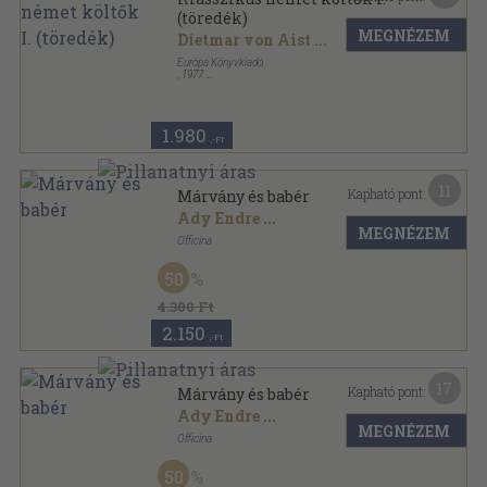
(töredék)
MEGNÉZEM
Dietmar von Aist
...
Európa Könyvkiadó
,
1977
Vászon
,
808
oldal
1.980
,-Ft
11
Kapható pont:
Márvány és babér
Ady Endre
...
MEGNÉZEM
Officina
Félvászon
,
460
oldal
50
4.300 Ft
2.150
,-Ft
17
Kapható pont:
Márvány és babér
Ady Endre
...
MEGNÉZEM
Officina
Félvászon
,
460
oldal
50