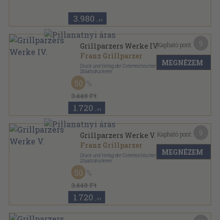
Grillparzers Werke sorozat
3.980
,-Ft
9
Kapható pont:
Grillparzers Werke IV.
Franz Grillparzer
MEGNÉZEM
Druck und Verlag der Österreichischen
Staatsdruckerei
Vászon
,
587
oldal
50
Grillparzers Werke sorozat
3.440 Ft
1.720
,-Ft
9
Kapható pont:
Grillparzers Werke V.
Franz Grillparzer
MEGNÉZEM
Druck und Verlag der Österreichischen
Staatsdruckerei
Vászon
,
551
oldal
50
Grillparzers Werke sorozat
3.440 Ft
1.720
,-Ft