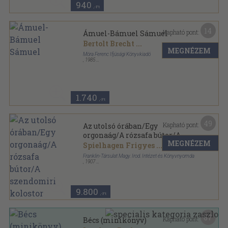
940
,-Ft
14
Kapható pont:
Ámuel-Bámuel Sámuel
Bertolt Brecht
...
MEGNÉZEM
Móra Ferenc Ifjúsági Könyvkiadó
,
1985
Fűzött kemény papírkötés
,
374
oldal
Világjáró varázscipők sorozat
1.740
,-Ft
49
Kapható pont:
Az utolsó órában/Egy
orgonaág/A rózsafa bútor/A
MEGNÉZEM
szendomiri kolostor
Spielhagen Frigyes
...
Franklin-Társulat Magy. Irod. Intézet és Könyvnyomda
,
1907
Könyvkötői kötés
,
420
oldal
9.800
,-Ft
67
Kapható pont:
Bécs (minikönyv)