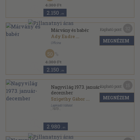
4.300 Ft
2.150
,-Ft
32
Kapható pont:
Márvány és babér
Ady Endre
...
MEGNÉZEM
Officina
Félvászon
,
460
oldal
50
4.300 Ft
2.150
,-Ft
15
Kapható pont:
Nagyvilág 1973. január-
december
MEGNÉZEM
Szigethy Gábor
...
Lapkiadó Vállalat
,
1973
Ragasztott papírkötés
,
1918
oldal
Nagyvilág sorozat
2.980
,-Ft