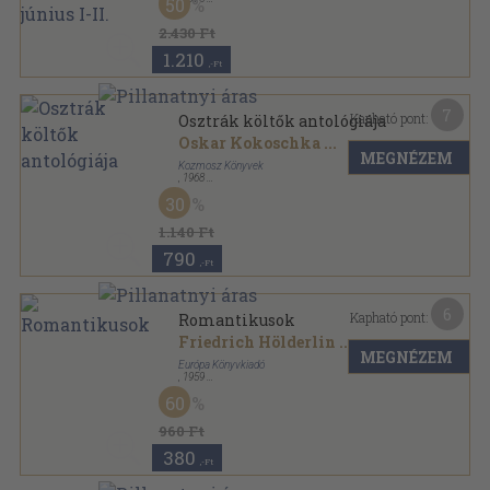
50
Ragasztott papírkötés
,
1598
oldal
Nagyvilág sorozat
2.430 Ft
1.210
,-Ft
7
Kapható pont:
Osztrák költők antológiája
Oskar Kokoschka
...
MEGNÉZEM
Kozmosz Könyvek
,
1968
Fűzött keménykötés
,
524
oldal
30
A világirodalom gyöngyszemei sorozat
1.140 Ft
790
,-Ft
6
Kapható pont:
Romantikusok
Friedrich Hölderlin
...
MEGNÉZEM
Európa Könyvkiadó
,
1959
Vászon
,
74
oldal
60
A német líra kincsesháza sorozat
960 Ft
380
,-Ft