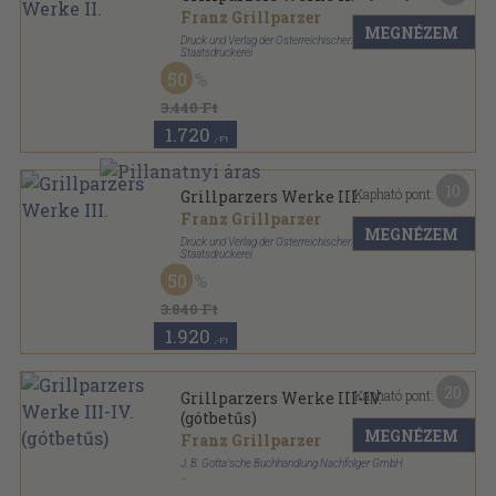
Franz Grillparzer
MEGNÉZEM
Druck und Verlag der Österreichischen
Staatsdruckerei
Vászon
,
528
oldal
50
Grillparzers Werke sorozat
3.440 Ft
1.720
,-Ft
10
Kapható pont:
Grillparzers Werke III.
Franz Grillparzer
MEGNÉZEM
Druck und Verlag der Österreichischen
Staatsdruckerei
Vászon
,
1280
oldal
50
Grillparzers Werke sorozat
3.840 Ft
1.920
,-Ft
20
Kapható pont:
Grillparzers Werke III-IV.
(gótbetűs)
MEGNÉZEM
Franz Grillparzer
J. B. Gotta'sche Buchhandlung Nachfolger GmbH
Vászon
,
462
oldal