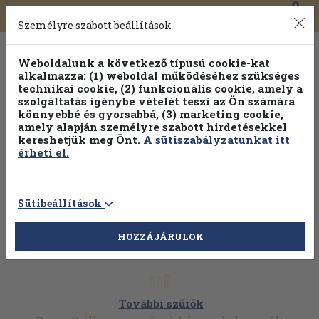
0
Toggle
Főmenü
Könyveink
navigation
Személyre szabott beállítások
Weboldalunk a következő típusú cookie-kat
alkalmazza: (1) weboldal működéséhez szükséges
technikai cookie, (2) funkcionális cookie, amely a
szolgáltatás igénybe vételét teszi az Ön számára
könnyebbé és gyorsabbá, (3) marketing cookie,
amely alapján személyre szabott hirdetésekkel
kereshetjük meg Önt.
A sütiszabályzatunkat itt
érheti el.
Sütibeállítások
HOZZÁJÁRULOK
További szűrők