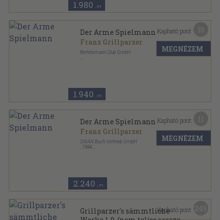
1.980
,-Ft
10
Kapható pont:
Der Arme Spielmann
Franz Grillparzer
MEGNÉZEM
Bertelsmann Club GmbH
Vászon
,
125
oldal
1.940
,-Ft
11
Kapható pont:
Der Arme Spielmann
Franz Grillparzer
MEGNÉZEM
SWAN Buch-Vertrieb GmbH
,
1994
Ragasztott papírkötés
,
282
oldal
Die Deutschen Klassiker sorozat
2.240
,-Ft
249
Kapható pont:
Grillparzer's sämmtliche
Werke 1-9. (nem teljes sorozat)