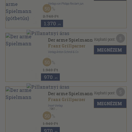
Verlag von Philipp Reclam jun.
50
Könyvkötői kötés
,
95
oldal
Reclams Universal-Bibliothek sorozat
2.740 Ft
1.370
,-Ft
5
Kapható pont:
Der arme Spielmann
Franz Grillparzer
MEGNÉZEM
Verlag Anton Schroll & Co
Félvászon
,
94
oldal
50
1.940 Ft
970
,-Ft
5
Kapható pont:
Der arme Spielmann
Franz Grillparzer
MEGNÉZEM
Insel-Verlag
,
1961
Varrott keménykötés
,
65
oldal
50
Insel-Bücherei sorozat
1.940 Ft
970
,-Ft