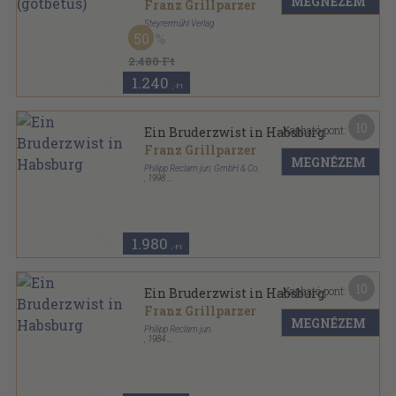
MEGNÉZEM
Franz Grillparzer
Steyrermühl Verlag
50
Fűzött papírkötés
,
48
oldal
Tagblatt-Bibliothek sorozat
2.480 Ft
1.240
,-Ft
10
Kapható pont:
Ein Bruderzwist in Habsburg
Franz Grillparzer
MEGNÉZEM
Philipp Reclam jun. GmbH & Co.
,
1998
Ragasztott papírkötés
,
104
oldal
Universal-Bibliothek sorozat
1.980
,-Ft
10
Kapható pont:
Ein Bruderzwist in Habsburg
Franz Grillparzer
MEGNÉZEM
Philipp Reclam jun.
,
1984
Könyvkötői kötés
,
104
oldal
Universal-Bibliothek sorozat