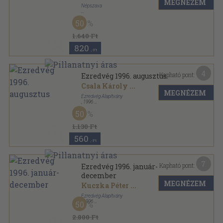
MEGNÉZEM
Népszava
Félvászon
,
227
oldal
50
1.640 Ft
820
,-Ft
4
Kapható pont:
Ezredvég 1996. augusztus
Csala Károly
...
MEGNÉZEM
Ezredvég Alapítvány
,
1996
Ragasztott papírkötés
,
96
oldal
50
Ezredvég sorozat
1.130 Ft
560
,-Ft
7
Kapható pont:
Ezredvég 1996. január-
december
MEGNÉZEM
Kuczka Péter
...
Ezredvég Alapítvány
,
1996
50
Ragasztott papírkötés
,
1080
oldal
Ezredvég sorozat
2.800 Ft