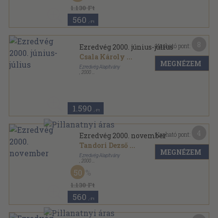
1.130 Ft
560
,-Ft
8
Kapható pont:
Ezredvég 2000. június-július
Csala Károly
...
MEGNÉZEM
Ezredvég Alapítvány
,
2000
Ragasztott papírkötés
,
84
oldal
Ezredvég sorozat
1.590
,-Ft
4
Kapható pont:
Ezredvég 2000. november
Tandori Dezső
...
MEGNÉZEM
Ezredvég Alapítvány
,
2000
Ragasztott papírkötés
,
76
oldal
50
Ezredvég sorozat
1.130 Ft
560
,-Ft