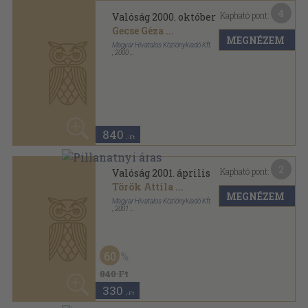
2
Kapható pont:
Valóság 2001. március
Nemes Károly
...
MEGNÉZEM
Magyar Hivatalos Közlönykiadó Kft.
,
2001
Ragasztott papírkötés
,
128
oldal
Valóság sorozat
50
840 Ft
420
,-Ft
3
Kapható pont:
Valóság 2001. szeptember
Magyari Beck István
...
MEGNÉZEM
Magyar Hivatalos Közlönykiadó Kft.
,
2001
Ragasztott papírkötés
,
128
oldal
Valóság sorozat
60
840 Ft
330
,-Ft