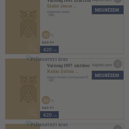
Kapható pont:
Valóság 1998. április
Haskó Katalin
...
MEGNÉZEM
Magyar Hivatalos Közlönykiadó Kft.
,
1998
Ragasztott papírkötés
,
128
oldal
Valóság sorozat
50
840 Ft
420
,-Ft
4
Kapható pont:
Valóság 1998. július
Segesváry Victor
...
MEGNÉZEM
Magyar Hivatalos Közlönykiadó Kft.
,
1998
Ragasztott papírkötés
,
128
oldal
Valóság sorozat
840
,-Ft