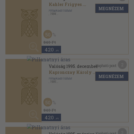
Szabó János
...
MEGNÉZEM
Hírlapkiadó Vállalat
,
1995
Ragasztott papírkötés
,
128
oldal
Valóság sorozat
50
840 Ft
420
,-Ft
2
Kapható pont:
Valóság 1997. október
Kádár Zoltán
...
MEGNÉZEM
Magyar Hivatalos Közlönykiadó Kft.
,
1997
Ragasztott papírkötés
,
128
oldal
Valóság sorozat
50
840 Ft
420
,-Ft
2