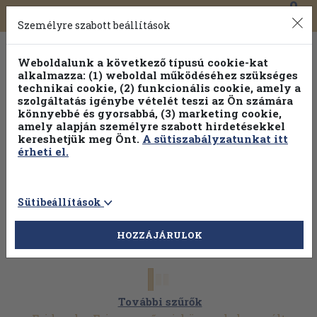
0
Toggle
Főmenü
Könyveink
navigation
Személyre szabott beállítások
Weboldalunk a következő típusú cookie-kat
alkalmazza: (1) weboldal működéséhez szükséges
technikai cookie, (2) funkcionális cookie, amely a
szolgáltatás igénybe vételét teszi az Ön számára
könnyebbé és gyorsabbá, (3) marketing cookie,
amely alapján személyre szabott hirdetésekkel
kereshetjük meg Önt.
A sütiszabályzatunkat itt
érheti el.
Sütibeállítások
HOZZÁJÁRULOK
További szűrők