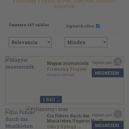
Frideczky Frigyes művei, könyvek, használt
könyvek
Összesen 147 találat
Kaphatók előre:
15
Kapható pont:
Magyar zeneszerzők
Frideczky Frigyes
MEGNÉZEM
Athenaeum 2000 Kiadó
Ragasztott papírkötés
,
208
oldal
Lyceum könyvek sorozat
1.840
,-Ft
5
Kapható pont:
Ein Führer durch das
Musikleben Ungarns No. IX.
MEGNÉZEM
Gábry György
...