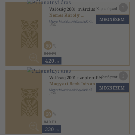
Mutass többet
ANTIKVÁRIUM.HU
SZOLGÁLTATÁSAINK
ELÉRHETŐSÉGEINK