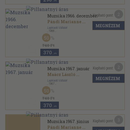
,-Ft
2
Kapható pont:
Muzsika 1966. december
Pándi Marianne
...
MEGNÉZEM
Lapkiadó Vállalat
,
1966
Tűzött kötés
,
48
oldal
50
Muzsika sorozat
740 Ft
370
,-Ft
2
Kapható pont:
Muzsika 1967. január
Maácz László
...
MEGNÉZEM
Lapkiadó Vállalat
,
1967
Tűzött kötés
,
48
oldal
50
Muzsika sorozat
740 Ft
370
,-Ft
3
Kapható pont:
Muzsika 1967. június
Pándi Marianne
...