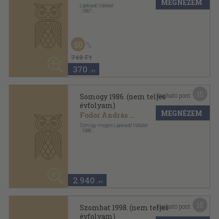
MEGNÉZEM
Lapkiadó Vállalat
,
1967
Tűzött kötés
,
48
oldal
50
Muzsika sorozat
740 Ft
370
,-Ft
15
Kapható pont:
Somogy 1986. (nem teljes
évfolyam)
MEGNÉZEM
Fodor András
...
Somogy megyei Lapkiadó Vállalat
,
1986
Ragasztott papírkötés
,
559
oldal
Somogy sorozat
2.940
,-Ft
15
Kapható pont:
Szombat 1998. (nem teljes
évfolyam)
MEGNÉZEM
Raj Tamás
...
Magyar Zsidó Kulturális Egyesület
,
1998
Tűzött kötés
,
320
oldal
Szombat sorozat