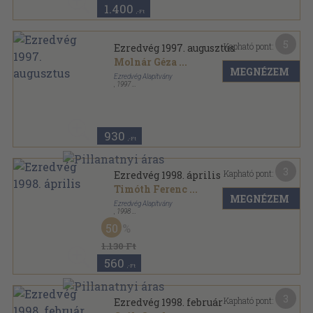
1.400
,-Ft
5
Kapható pont:
Ezredvég 1997. augusztus
Molnár Géza
...
MEGNÉZEM
Ezredvég Alapítvány
,
1997
Ragasztott papírkötés
,
68
oldal
Ezredvég sorozat
930
,-Ft
3
Kapható pont:
Ezredvég 1998. április
Timóth Ferenc
...
MEGNÉZEM
Ezredvég Alapítvány
,
1998
Ragasztott papírkötés
,
64
oldal
50
Ezredvég sorozat
1.130 Ft
560
,-Ft
3
Kapható pont:
Ezredvég 1998. február