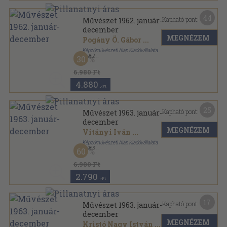
44
Kapható pont:
Művészet 1962. január-
december
MEGNÉZEM
Pogány Ö. Gábor
...
Képzőművészeti Alap Kiadóvállalata
,
1962
30
Könyvkötői kötés
,
576
oldal
Művészet sorozat
6.980 Ft
4.880
,-Ft
25
Kapható pont:
Művészet 1963. január-
december
MEGNÉZEM
Vitányi Iván
...
Képzőművészeti Alap Kiadóvállalata
,
1963
60
Könyvkötői kötés
,
564
oldal
Művészet sorozat
6.980 Ft
2.790
,-Ft
17
Kapható pont:
Művészet 1963. január-
december
MEGNÉZEM
Kristó Nagy István
...