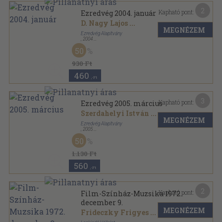
2
Kapható pont:
Ezredvég 2004. január
D. Nagy Lajos
...
MEGNÉZEM
Ezredvég Alapítvány
,
2004
Ragasztott papírkötés
,
106
oldal
50
Ezredvég sorozat
930 Ft
460
,-Ft
3
Kapható pont:
Ezredvég 2005. március
Szerdahelyi István
...
MEGNÉZEM
Ezredvég Alapítvány
,
2005
Ragasztott papírkötés
,
128
oldal
50
Ezredvég sorozat
1.130 Ft
560
,-Ft
2
Kapható pont:
Film-Színház-Muzsika 1972.
december 9.
MEGNÉZEM
Frideczky Frigyes
...