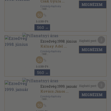
Csák Gyula
...
MEGNÉZEM
Ezredvég Alapítvány
,
1998
Ragasztott papírkötés
,
68
oldal
50
Ezredvég sorozat
1.130 Ft
560
,-Ft
3
Kapható pont:
Ezredvég 1998. június
Kálnay Adél
...
MEGNÉZEM
Ezredvég Alapítvány
,
1998
Ragasztott papírkötés
,
76
oldal
50
Ezredvég sorozat
1.130 Ft
560
,-Ft
3
Kapható pont:
Ezredvég 1999. január
Kovács János
...
MEGNÉZEM
Ezredvég Alapítvány
,
1999
Ragasztott papírkötés
,
88
oldal
50
Ezredvég sorozat