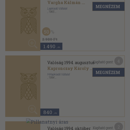
840
,-Ft
2
Kapható pont:
Valóság 1994. október
Kahler Frigyes
...
MEGNÉZEM
Hírlapkiadó Vállalat
,
1994
Ragasztott papírkötés
,
128
oldal
50
Valóság sorozat
840 Ft
420
,-Ft
2
Kapható pont:
Valóság 1995. december
Kapronczay Károly
...
MEGNÉZEM
Hírlapkiadó Vállalat
,
1995
Ragasztott papírkötés
,
128
oldal
50
Valóság sorozat
840 Ft
420
,-Ft
2
Kapható pont:
Valóság 1995. március