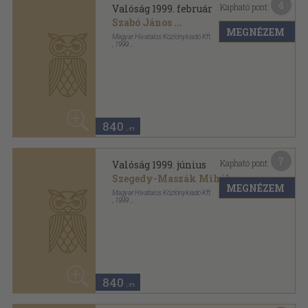
4
Kapható pont:
Valóság 2000. április
Molnár István
...
MEGNÉZEM
Magyar Hivatalos Közlönykiadó Kft.
,
2000
Ragasztott papírkötés
,
128
oldal
Valóság sorozat
840
,-Ft
4
Kapható pont:
Valóság 2000. november
A. Gergely András
...
MEGNÉZEM
Magyar Hivatalos Közlönykiadó Kft.
,
2000
Ragasztott papírkötés
,
128
oldal
Valóság sorozat
840
,-Ft