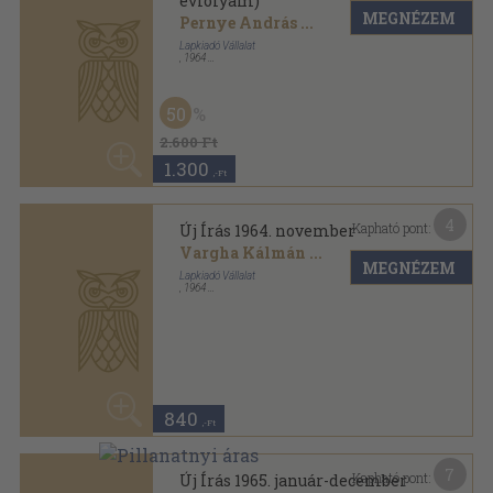
Vargha Kálmán
...
MEGNÉZEM
Lapkiadó Vállalat
,
1964
Fűzött papírkötés
,
125
oldal
Új Írás sorozat
840
,-Ft
7
Kapható pont:
Új Írás 1965. január-december
Vargha Kálmán
...
MEGNÉZEM
Lapkiadó Vállalat
,
1965
Fűzött papírkötés
,
1536
oldal
50
Új Írás sorozat
2.980 Ft
1.490
,-Ft
4
Kapható pont:
Valóság 1994. augusztus
Kapronczay Károly
...
MEGNÉZEM
Hírlapkiadó Vállalat
,
1994
Ragasztott papírkötés
,
128
oldal
Valóság sorozat