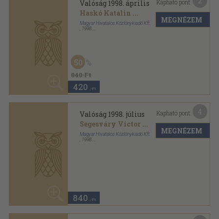
4
Kapható pont:
Valóság 1999. február
Szabó János
...
MEGNÉZEM
Magyar Hivatalos Közlönykiadó Kft.
,
1999
Ragasztott papírkötés
,
128
oldal
Valóság sorozat
840
,-Ft
7
Kapható pont:
Valóság 1999. június
Szegedy-Maszák Mihály
...
MEGNÉZEM
Magyar Hivatalos Közlönykiadó Kft.
,
1999
Ragasztott papírkötés
,
128
oldal
Valóság sorozat
840
,-Ft