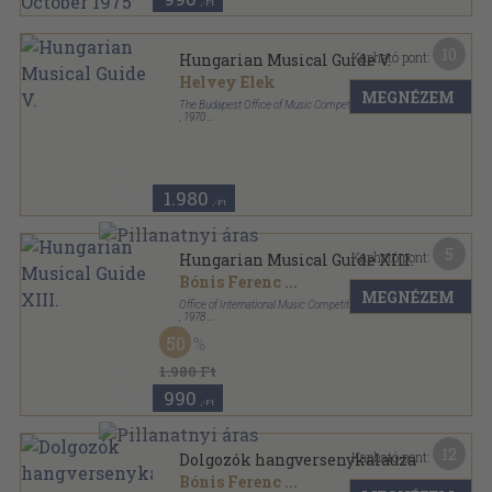
,-Ft
10
Kapható pont:
Hungarian Musical Guide V.
Helvey Elek
MEGNÉZEM
The Budapest Office of Music Competitions
,
1970
Varrott papírkötés
,
172
oldal
Hungarian Musical Guide sorozat
1.980
,-Ft
5
Kapható pont:
Hungarian Musical Guide XIII.
Bónis Ferenc
...
MEGNÉZEM
Office of International Music Competitions
,
1978
Varrott papírkötés
,
143
oldal
50
Hungarian Musical Guide sorozat
1.980 Ft
990
,-Ft
12
Kapható pont:
Dolgozók hangversenykalauza
Bónis Ferenc
...