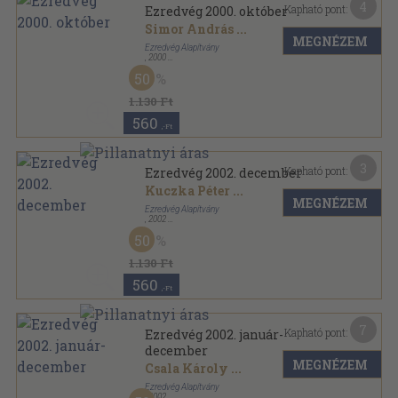
4
Kapható pont:
Ezredvég 2000. október
Simor András
...
MEGNÉZEM
Ezredvég Alapítvány
,
2000
Ragasztott papírkötés
,
92
oldal
50
Ezredvég sorozat
1.130 Ft
560
,-Ft
3
Kapható pont:
Ezredvég 2002. december
Kuczka Péter
...
MEGNÉZEM
Ezredvég Alapítvány
,
2002
Ragasztott papírkötés
,
88
oldal
50
Ezredvég sorozat
1.130 Ft
560
,-Ft
7
Kapható pont:
Ezredvég 2002. január-
december
MEGNÉZEM
Csala Károly
...
Ezredvég Alapítvány
,
2002