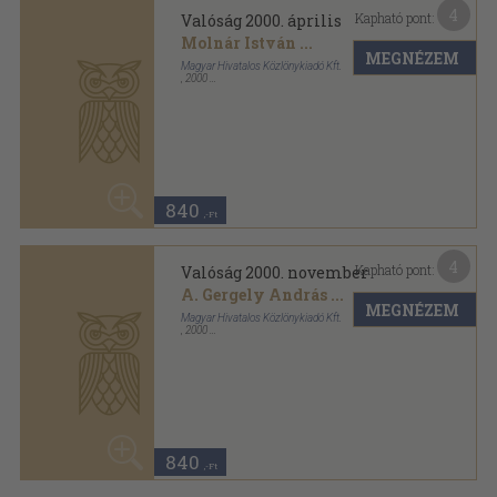
4
Kapható pont:
Valóság 2000. október
Gecse Géza
...
MEGNÉZEM
Magyar Hivatalos Közlönykiadó Kft.
,
2000
Ragasztott papírkötés
,
128
oldal
Valóság sorozat
840
,-Ft
2
Kapható pont:
Valóság 2001. április
Török Attila
...
MEGNÉZEM
Magyar Hivatalos Közlönykiadó Kft.
,
2001
Ragasztott papírkötés
,
128
oldal
Valóság sorozat
60
840 Ft
330
,-Ft