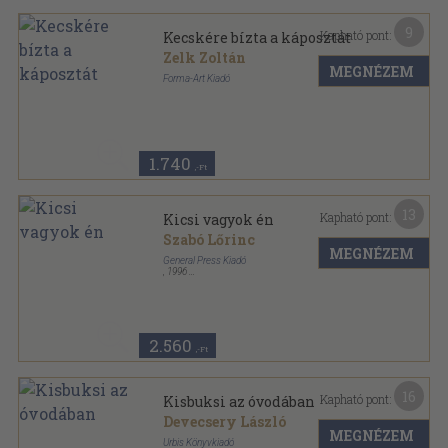
9
Kapható pont:
Kecskére bízta a káposztát
Zelk Zoltán
MEGNÉZEM
Forma-Art Kiadó
Tűzött kötés
,
16
oldal
1.740
,-Ft
13
Kapható pont:
Kicsi vagyok én
Szabó Lőrinc
MEGNÉZEM
General Press Kiadó
,
1996
Varrott keménykötés
,
38
oldal
2.560
,-Ft
16
Kapható pont:
Kisbuksi az óvodában
Devecsery László
MEGNÉZEM
Urbis Könyvkiadó