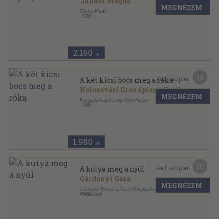
Juhász Magda
MEGNÉZEM
Santos Kiadó
,
2006
Fűzött kemény papírkötés
,
56
oldal
2.160
,-Ft
10
Kapható pont:
A két kicsi bocs meg a róka
Kolozsvári Grandpierre Emil
MEGNÉZEM
Közgazdasági és Jogi Könyvkiadó
,
1986
Tűzött kötés
,
16
oldal
1.980
,-Ft
20
Kapható pont:
A kutya meg a nyúl
Gárdonyi Géza
MEGNÉZEM
Colorplast Kisszövetkezet-Közgazdasági és Jogi
Könyvkiadó
,
1986
Tűzött kötés
,
14
oldal