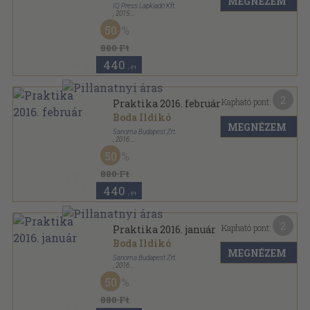
MEGNÉZEM
IQ Press Lapkiadó Kft.
,
2015
Tűzött kötés
,
82
oldal
50
Praktika sorozat
880 Ft
440
,-Ft
2
Kapható pont:
Praktika 2016. február
Boda Ildikó
MEGNÉZEM
Sanoma Budapest Zrt.
,
2016
Tűzött kötés
,
82
oldal
50
Praktika sorozat
880 Ft
440
,-Ft
2
Kapható pont:
Praktika 2016. január
Boda Ildikó
MEGNÉZEM
Sanoma Budapest Zrt.
,
2016
Tűzött kötés
,
82
oldal
50
Praktika sorozat
880 Ft