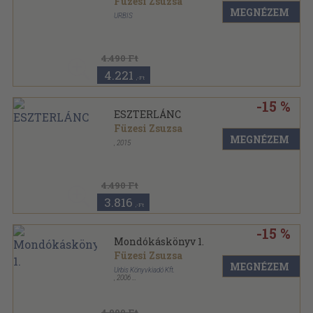
Füzesi Zsuzsa
MEGNÉZEM
URBIS
Cérnafűzött, keménytáblás
4.490 Ft
4.221
,-Ft
-15 %
ESZTERLÁNC
Füzesi Zsuzsa
MEGNÉZEM
,
2015
4.490 Ft
3.816
,-Ft
-15 %
Mondókáskönyv 1.
Füzesi Zsuzsa
MEGNÉZEM
Urbis Könyvkiadó Kft.
,
2006
Cérnafűzött, keménytáblás
,
102
oldal
4.990 Ft