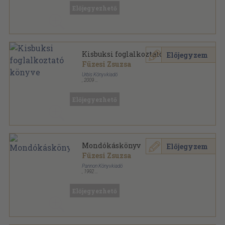
Előjegyezhető
Kisbuksi foglalkoztató könyve
Előjegyzem
Füzesi Zsuzsa
Urbis Könyvkiadó
,
2009
Fűzött kemény papírkötés
,
79
oldal
Kisbuksi sorozat
Előjegyezhető
Mondókáskönyv
Előjegyzem
Füzesi Zsuzsa
Pannon Könyvkiadó
,
1992
Varrott keménykötés
,
103
oldal
Mondókáskönyv sorozat
Előjegyezhető