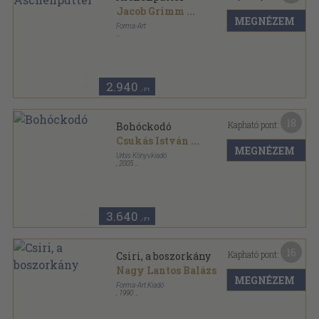
Jacob Grimm
...
MEGNÉZEM
Forma-Art
Tűzött kötés
,
24
oldal
2.940
,-Ft
18
Kapható pont:
Bohóckodó
Csukás István
...
MEGNÉZEM
Urbis Könyvkiadó
,
2005
Fűzött kemény papírkötés
,
78
oldal
3.640
,-Ft
16
Kapható pont:
Csiri, a boszorkány
Nagy Lantos Balázs
MEGNÉZEM
Forma-Art Kiadó
,
1990
Varrott keménykötés
,
78
oldal