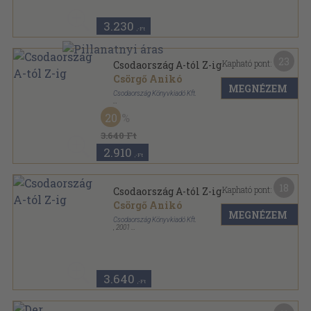
3.230
,-Ft
23
Kapható pont:
Csodaország A-tól Z-ig
Csörgő Anikó
MEGNÉZEM
Csodaország Könyvkiadó Kft.
Fűzött kemény papírkötés
,
180
oldal
20
Csodaország Könyvek sorozat
3.640 Ft
2.910
,-Ft
18
Kapható pont:
Csodaország A-tól Z-ig
Csörgő Anikó
MEGNÉZEM
Csodaország Könyvkiadó Kft.
,
2001
Fűzött kemény papírkötés
,
180
oldal
Csodaország Könyvek sorozat
3.640
,-Ft