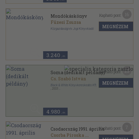
16
Kapható pont:
Mondókáskönyv
Füzesi Zsuzsa
MEGNÉZEM
Közgazdasági és Jogi Könyvkiadó
Félvászon
,
8
oldal
3.240
,-Ft
25
Kapható pont:
Soma (dedikált példány)
Cs. Szabó István
MEGNÉZEM
Black & White Könyvkereskedés Kft.
,
2003
Fűzött kemény papírkötés
,
99
oldal
4.980
,-Ft
7
Kapható pont:
Csodaország 1991. április
Csorba Piroska
...