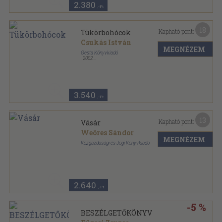
2.380
,-Ft
18
Kapható pont:
Tükörbohócok
Csukás István
MEGNÉZEM
Gesta Könyvkiadó
,
2002
Fűzött kemény papírkötés
,
87
oldal
3.540
,-Ft
13
Kapható pont:
Vásár
Weöres Sándor
MEGNÉZEM
Közgazdasági és Jogi Könyvkiadó
Tűzött kötés
,
16
oldal
2.640
,-Ft
-5 %
BESZÉLGETŐKÖNYV