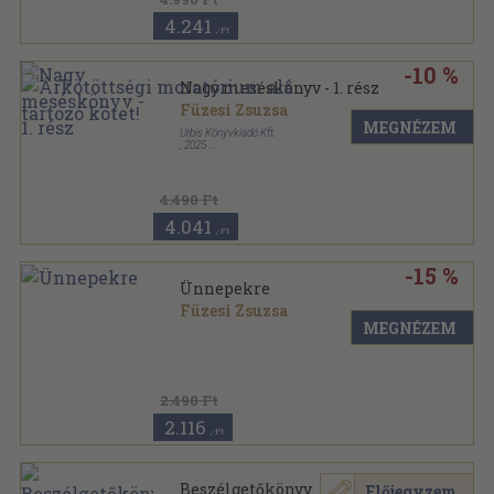
4.241
,-Ft
-10 %
Nagy meséskönyv - 1. rész
Füzesi Zsuzsa
MEGNÉZEM
Urbis Könyvkiadó Kft.
,
2025
Keménytáblás
,
92
oldal
4.490 Ft
4.041
,-Ft
-15 %
Ünnepekre
Füzesi Zsuzsa
MEGNÉZEM
Cérnafűzött
,
96
oldal
2.490 Ft
2.116
,-Ft
Beszélgetőkönyv
Előjegyzem