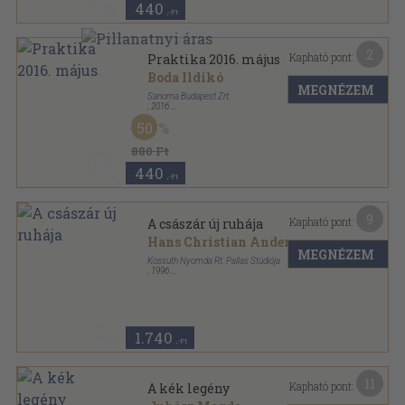
440
,-Ft
2
Kapható pont:
Praktika 2016. május
Boda Ildikó
MEGNÉZEM
Sanoma Budapest Zrt.
,
2016
Tűzött kötés
,
82
oldal
50
Praktika sorozat
880 Ft
440
,-Ft
9
Kapható pont:
A császár új ruhája
Hans Christian Andersen
MEGNÉZEM
Kossuth Nyomda Rt. Pallas Stúdiója
,
1996
Ragasztott kemény kötés
,
25
oldal
Pallas könyvek sorozat
1.740
,-Ft
11
Kapható pont:
A kék legény