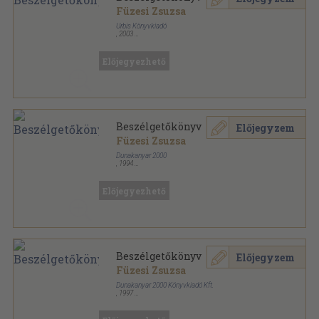
Füzesi Zsuzsa
Urbis Könyvkiadó
,
2003
Fűzött kemény papírkötés
,
103
oldal
Előjegyezhető
Beszélgetőkönyv
Előjegyzem
Füzesi Zsuzsa
Dunakanyar 2000
,
1994
Ragasztott kemény papírkötés
,
103
oldal
Előjegyezhető
Beszélgetőkönyv
Előjegyzem
Füzesi Zsuzsa
Dunakanyar 2000 Könyvkiadó Kft.
,
1997
Fűzött kemény papírkötés
,
103
oldal
Könyvkuckó sorozat