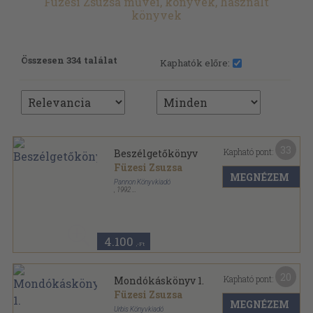
Füzesi Zsuzsa művei, könyvek, használt
könyvek
Összesen 334 találat
Kaphatók előre:
33
Kapható pont:
Beszélgetőkönyv
Füzesi Zsuzsa
MEGNÉZEM
Pannon Könyvkiadó
,
1992
Varrott keménykötés
,
103
oldal
4.100
,-Ft
20
Kapható pont:
Mondókáskönyv 1.
Füzesi Zsuzsa
MEGNÉZEM
Urbis Könyvkiadó