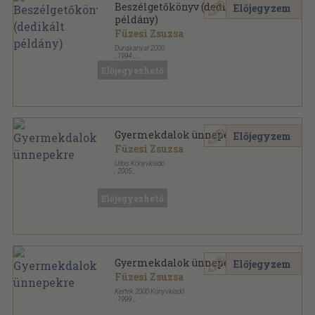
Beszélgetőkönyv (dedikált
Előjegyzem
példány)
Füzesi Zsuzsa
Dunakanyar 2000
,
1994
Ragasztott kemény papírkötés
,
103
oldal
Előjegyezhető
Gyermekdalok ünnepekre
Előjegyzem
Füzesi Zsuzsa
Urbis Könyvkiadó
,
2005
Ragasztott kemény papírkötés
,
96
oldal
Gyermekdalok sorozat
Előjegyezhető
Gyermekdalok ünnepekre
Előjegyzem
Füzesi Zsuzsa
Kertek 2000 Könyvkiadó
,
1999
Ragasztott kemény papírkötés
,
96
oldal
Gyermekdalok sorozat