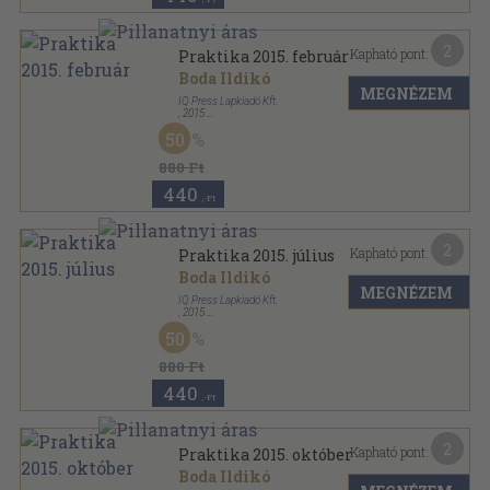
2
Kapható pont:
Praktika 2015. február
Boda Ildikó
MEGNÉZEM
IQ Press Lapkiadó Kft.
,
2015
Tűzött kötés
,
74
oldal
50
Praktika sorozat
880 Ft
440
,-Ft
2
Kapható pont:
Praktika 2015. július
Boda Ildikó
MEGNÉZEM
IQ Press Lapkiadó Kft.
,
2015
Tűzött kötés
,
74
oldal
50
Praktika sorozat
880 Ft
440
,-Ft
2
Kapható pont:
Praktika 2015. október
Boda Ildikó