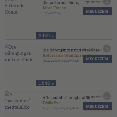
11
Kapható pont:
Der zitternde König
Móra Ferenc
...
MEGNÉZEM
Forma-Art Verlag
Tűzött kötés
,
15
oldal
2.140
,-Ft
9
Kapható pont:
Die Bärenjungen und der Fuchs
Kolozsvári Grandpierre Emil
MEGNÉZEM
Közgazdasági és Jogi Könyvkiadó
Tűzött kötés
,
16
oldal
1.840
,-Ft
16
Kapható pont:
A "becsületes" megtalálók
Fésüs Éva
MEGNÉZEM
Közgazdasági és Jogi Könyvkiadó
Tűzött kötés
,
16
oldal