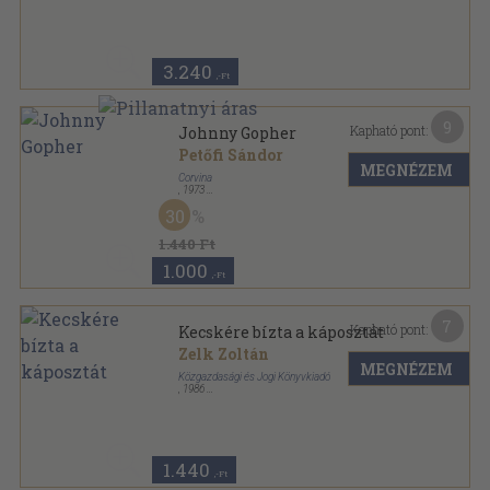
Varrott keménykötés
,
24
oldal
Black & White Gyermekkönyvek sorozat
3.240
,-Ft
9
Kapható pont:
Johnny Gopher
Petőfi Sándor
MEGNÉZEM
Corvina
,
1973
Tűzött kötés
,
13
oldal
30
1.440 Ft
1.000
,-Ft
7
Kapható pont:
Kecskére bízta a káposztát
Zelk Zoltán
MEGNÉZEM
Közgazdasági és Jogi Könyvkiadó
,
1986
Tűzött kötés
,
16
oldal
1.440
,-Ft