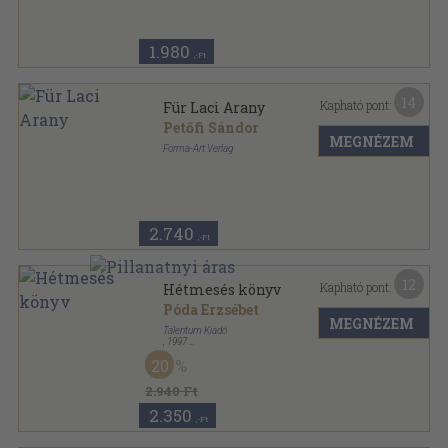
1.980
,-Ft
14
Kapható pont:
Für Laci Arany
Petőfi Sándor
MEGNÉZEM
Forma-Art Verlag
Tűzött kötés
,
16
oldal
2.740
,-Ft
12
Kapható pont:
Hétmesés könyv
Póda Erzsébet
MEGNÉZEM
Talentum Kiadó
,
1997
Ragasztott kemény kötés
,
63
oldal
20
2.940 Ft
2.350
,-Ft