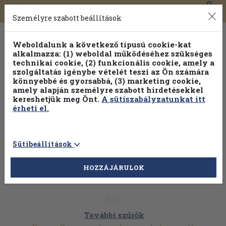
0
Toggle
Főmenü
Könyveink
navigation
Személyre szabott beállítások
Weboldalunk a következő típusú cookie-kat
alkalmazza: (1) weboldal működéséhez szükséges
technikai cookie, (2) funkcionális cookie, amely a
szolgáltatás igénybe vételét teszi az Ön számára
könnyebbé és gyorsabbá, (3) marketing cookie,
amely alapján személyre szabott hirdetésekkel
kereshetjük meg Önt.
A sütiszabályzatunkat itt
érheti el.
Sütibeállítások
HOZZÁJÁRULOK
További szűrők