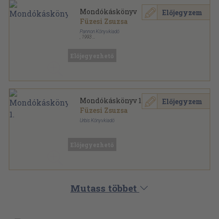
Mondókáskönyv
Előjegyzem
Füzesi Zsuzsa
Pannon Könyvkiadó
,
1993
Varrott keménykötés
,
103
oldal
Mondókáskönyv sorozat
Előjegyezhető
Mondókáskönyv 1.
Előjegyzem
Füzesi Zsuzsa
Urbis Könyvkiadó
Ragasztott kemény papírkötés
,
101
oldal
Mondókáskönyv sorozat
Előjegyezhető
Mutass többet