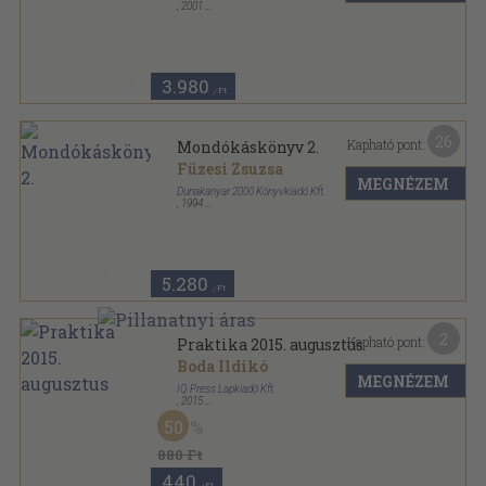
,
2001
Ragasztott kemény papírkötés
,
101
oldal
Mondókáskönyv sorozat
3.980
,-Ft
26
Kapható pont:
Mondókáskönyv 2.
Füzesi Zsuzsa
MEGNÉZEM
Dunakanyar 2000 Könyvkiadó Kft.
,
1994
Ragasztott kemény papírkötés
,
95
oldal
Mondókáskönyv sorozat
5.280
,-Ft
2
Kapható pont:
Praktika 2015. augusztus
Boda Ildikó
MEGNÉZEM
IQ Press Lapkiadó Kft.
,
2015
Tűzött kötés
,
82
oldal
50
Praktika sorozat
880 Ft
440
,-Ft