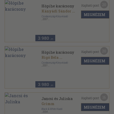
20
Kapható pont:
Hópihe karácsony
Kányádi Sándor
...
MEGNÉZEM
Csodaország Könyvkiadó
,
2007
Fűzött kemény papírkötés
,
190
oldal
3.980
,-Ft
20
Kapható pont:
Hópihe karácsony
Rigó Béla
...
MEGNÉZEM
Csodaország Könyvkiadó
,
2001
Fűzött kemény papírkötés
,
190
oldal
3.980
,-Ft
16
Kapható pont:
Jancsi és Juliska
Grimm
MEGNÉZEM
Black & White Kiadó
,
2004