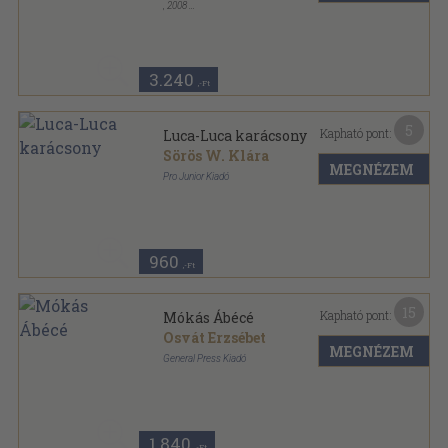
,
2008
Fűzött kemény papírkötés
,
78
oldal
Kisbuksi sorozat
3.240
,-Ft
5
Kapható pont:
Luca-Luca karácsony
Sörös W. Klára
MEGNÉZEM
Pro Junior Kiadó
Leporelló kötés
,
8
oldal
960
,-Ft
15
Kapható pont:
Mókás Ábécé
Osvát Erzsébet
MEGNÉZEM
General Press Kiadó
Varrott keménykötés
,
26
oldal
1.840
,-Ft