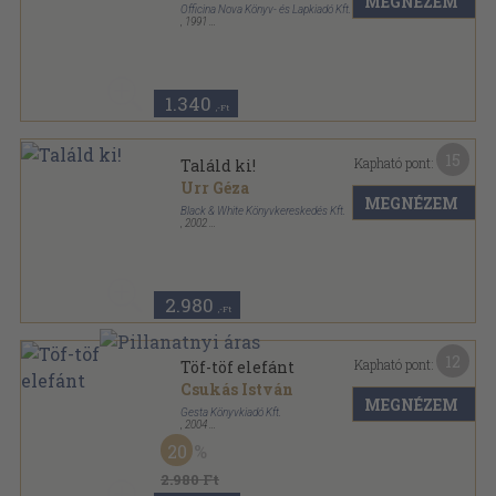
MEGNÉZEM
Officina Nova Könyv- és Lapkiadó Kft.
,
1991
Tűzött kötés
,
17
oldal
Csodaország sorozat
1.340
,-Ft
15
Kapható pont:
Találd ki!
Urr Géza
MEGNÉZEM
Black & White Könyvkereskedés Kft.
,
2002
Fűzött kemény papírkötés
,
95
oldal
Black & White Gyermekkönyvek sorozat
2.980
,-Ft
12
Kapható pont:
Töf-töf elefánt
Csukás István
MEGNÉZEM
Gesta Könyvkiadó Kft.
,
2004
Fűzött kemény papírkötés
,
94
oldal
20
2.980 Ft