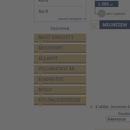
Krimi
1.380
,-Ft
Sci-fi
7
pont kapható
összes témakör >>
MEGNÉZEM
Szűrések
MOST ÉRKEZETT
ÁR SZERINT
ÁLLAPOT
PILLANATNYI ÁR
KIADÁS ÉVE
NYELV
KÜLÖNLEGESSÉGEK
1 - 4 találat, összesen 4
Rendez