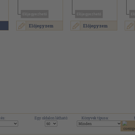
Előjegyezhető
Előjegyezhető
El
Előjegyzem
Előjegyzem
.
és:
Egy oldalon látható:
Könyvek típusa: