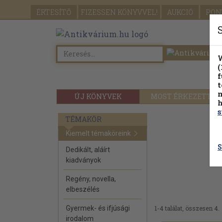
ÉRTESÍTŐ
FIZESSEN
KÖNYVVEL!
AUKCIÓ
PON
W
(
f
t
m
ÚJ KÖNYVEK
MOST ÉRKEZETT
h
s
TÉMAKÖR
Kiemelt témaköreink
S
Dedikált, aláírt
kiadványok
Regény, novella,
elbeszélés
Gyermek- és ifjúsági
1-4 találat, összesen 4.
irodalom