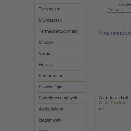
Rendez
Történelem
Művészetek
Természettudomány
Műszaki
Vallás
Életrajz
Háztartástan
Pszichológia
Az istenhitről
Szerelmes regények
G. A. Gurjev
Akció, kaland
1955
Idegennyelv