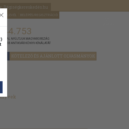
k: Régiségkereskedés.hu
A kosaram
HÍRLEVÉL
BELÉPÉS/REGISZTRÁCIÓ
MÉG
0
5000
Ft
144.753
)
ÁNNYAL NYÚJTJUK MAGYARORSZÁG
t
GYOBB ANTIKVÁR KÖNYV-KÍNÁLATÁT
YOK
KÖTELEZŐ ÉS AJÁNLOTT OLVASMÁNYOK
könyvek