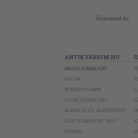
ANTIKVÁRIUM.HU
S
AKCIÓS SZABÁLYZAT
R
RÓLUNK
P
ÁTADÓPONTJAINK
E
COOKIE SZABÁLYZAT
F
ADATKEZELÉSI TÁJÉKOZTATÓ
P
ÜZLETSZABÁLYZAT/ÁSZF
K
KARRIER
C