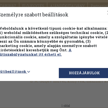
TÁRUHÁZ
ELŐJEGYZÉS
AJÁNDÉKUTALVÁNY
Partnerün
SZÁLLÍTÁS
SEGÍTSÉG
Személyre szabott beállítások
1.
Részletes kereső
Témaköri fa
eboldalunk a következő típusú cookie-kat alkalmazza:
1) weboldal működéséhez szükséges technikai cookie, (2
KIADV
unkcionális cookie, amely a szolgáltatás igénybe vételé
LEGNA
eszi az Ön számára könnyebbé és gyorsabbá, (3)
arketing cookie, amely alapján személyre szabott
PILLANATNYI ÁRAINK
FENNTARTHATÓ OLVASMÁN
irdetésekkel kereshetjük meg Önt.
A
ütiszabályzatunkat itt érheti el.
ütibeállítások
HOZZÁJÁRULOK
G. A. Gurjev művei, könyvek, használt 
1 oldal