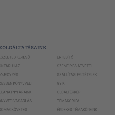
ZOLGÁLTATÁSAINK
ÉSZLETES KERESŐ
ÉRTESÍTŐ
ONTÁRUHÁZ
SZEMÉLYES ÁTVÉTEL
LŐJEGYZÉS
SZÁLLÍTÁSI FELTÉTELEK
IZESSEN KÖNYVVEL!
GYIK
ILLANATNYI ÁRAINK
OLDALTÉRKÉP
ÖNYVFELVÁSÁRLÁS
TÉMAKÖRI FA
SOMAGKÖVETÉS
ÉRDEKES TÉMAKÖREINK