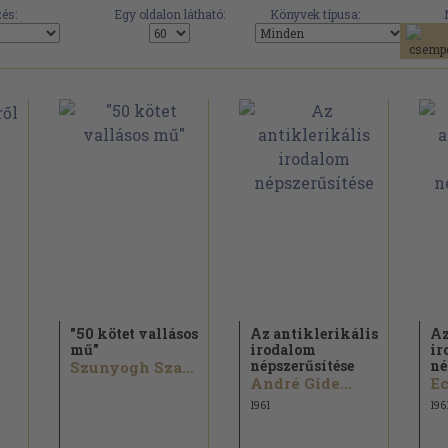
és:
Egy oldalon látható:
Könyvek típusa:
"50 kötet vallásos
Az antiklerikális
Az
mű"
irodalom
ir
népszerűsítése
né
Szunyogh Szabolcs...
André Gide...
1961
196