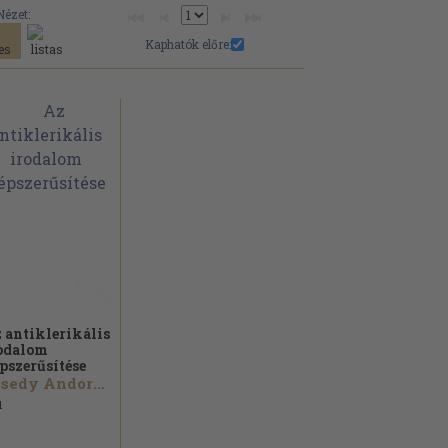
Nézet:
Kaphatók előre:
 antiklerikális
odalom
pszerűsítése
Ecsedy Andorné...
1