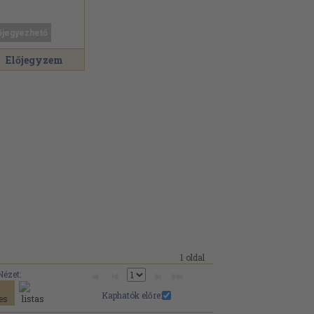
őjegyezhető
Előjegyzem
1 oldal
Nézet:
Kaphatók előre: