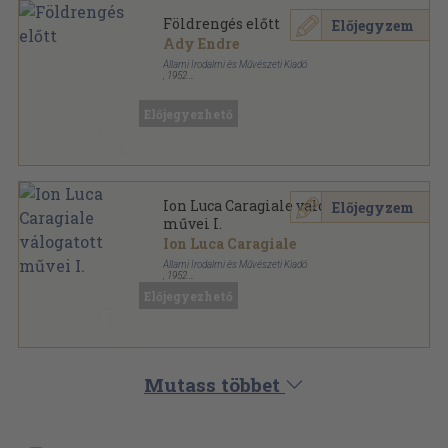
Földrengés előtt
Előjegyzem
Ady Endre
Állami Irodalmi és Művészeti Kiadó
,
1952
Fűzött kemény papírkötés
,
158
oldal
Haladó hagyományaink sorozat
Előjegyezhető
Ion Luca Caragiale válogatott
Előjegyzem
művei I.
Ion Luca Caragiale
Állami Irodalmi és Művészeti Kiadó
,
1952
Fűzött papírkötés
,
273
oldal
Előjegyezhető
Haladó hagyományaink sorozat
Mutass többet