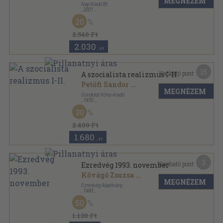
MEGNÉZEM
Nap Kiadó Bt.
,
2001
Fűzött kemény papírkötés
,
380
oldal
20
In memoriam sorozat
2.540 Ft
2.030
,-Ft
15
Kapható pont:
A szocialista realizmus I-II.
Petőfi Sándor
...
MEGNÉZEM
Gondolat Könyvkiadó
,
1970
Vászon
,
896
oldal
30
Izmusok sorozat
2.400 Ft
1.680
,-Ft
3
Kapható pont:
Ezredvég 1993. november
Kővágó Zsuzsa
...
MEGNÉZEM
Ezredvég Alapítvány
,
1993
Tűzött kötés
,
75
oldal
50
Ezredvég sorozat
1.130 Ft