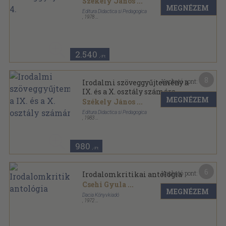
Székely János
...
MEGNÉZEM
Editura Didactica si Pedagogica
,
1978
Fűzött papírkötés
,
349
oldal
2.540
,-Ft
8
Kapható pont:
Irodalmi szöveggyűjtemény a
IX. és a X. osztály számára
MEGNÉZEM
Székely János
...
Editura Didactica si Pedagogica
,
1983
Ragasztott papírkötés
,
363
oldal
980
,-Ft
6
Kapható pont:
Irodalomkritikai antológia
Csehi Gyula
...
MEGNÉZEM
Dacia Könyvkiadó
,
1972
Fűzött papírkötés
,
386
oldal
Tanulók könyvtára sorozat