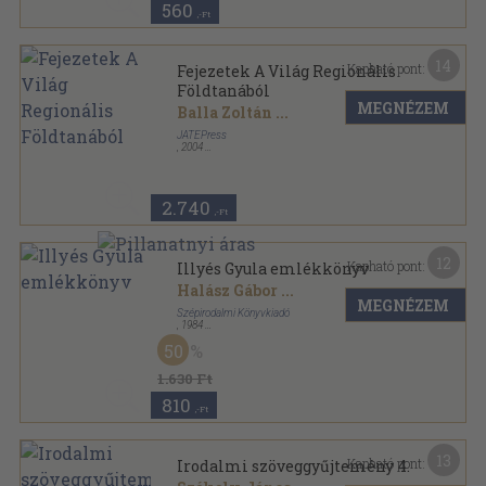
560
,-Ft
14
Kapható pont:
Fejezetek A Világ Regionális
Földtanából
MEGNÉZEM
Balla Zoltán
...
JATEPress
,
2004
Ragasztott papírkötés
,
390
oldal
2.740
,-Ft
12
Kapható pont:
Illyés Gyula emlékkönyv
Halász Gábor
...
MEGNÉZEM
Szépirodalmi Könyvkiadó
,
1984
Vászon
,
612
oldal
50
1.630 Ft
810
,-Ft
13
Kapható pont:
Irodalmi szöveggyűjtemény 4.