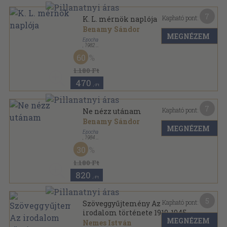
7
Kapható pont:
K. L. mérnök naplója
Benamy Sándor
MEGNÉZEM
Epocha
,
1982
Ragasztott kemény papírkötés
,
210
oldal
60
1.180 Ft
470
,-Ft
7
Kapható pont:
Ne nézz utánam
Benamy Sándor
MEGNÉZEM
Epocha
,
1984
Fűzött kemény papírkötés
,
418
oldal
30
1.180 Ft
820
,-Ft
5
Kapható pont:
Szöveggyűjtemény Az
irodalom története 1919-1945-
MEGNÉZEM
ig című főiskolai jegyzethez
Nemes István