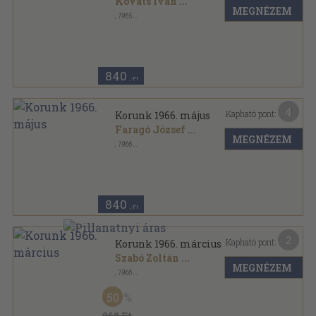
Kováts Iván
...
MEGNÉZEM
,
1965
Fűzött papírkötés
,
140
oldal
Korunk sorozat
840
,-Ft
4
Kapható pont:
Korunk 1966. május
Faragó József
...
MEGNÉZEM
,
1966
Fűzött papírkötés
,
140
oldal
Korunk sorozat
840
,-Ft
2
Kapható pont:
Korunk 1966. március
Szabó Zoltán
...
MEGNÉZEM
,
1966
Fűzött papírkötés
,
156
oldal
Korunk sorozat
50
960 Ft