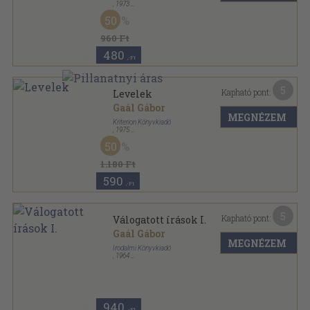
,
1973
Vászon
,
530
oldal
50
960 Ft
480
,-Ft
5
Kapható pont:
Levelek
Gaál Gábor
MEGNÉZEM
Kriterion Könyvkiadó
,
1975
Fűzött kemény papírkötés
,
786
oldal
50
1.180 Ft
590
,-Ft
5
Kapható pont:
Válogatott írások I.
Gaál Gábor
MEGNÉZEM
Irodalmi Könyvkiadó
,
1964
Varrott papírkötés
,
726
oldal
940
,-Ft