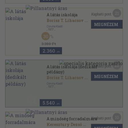
21
Kapható pont:
A látás iskolája
Borisz T. Lihacsov
...
MEGNÉZEM
Corvina Kiadó
,
1977
Ragasztott papírkötés
,
188
oldal
30
Művészet és elmélet sorozat
3.380 Ft
2.360
,-Ft
28
Kapható pont:
A látás iskolája (dedikált
példány)
MEGNÉZEM
Borisz T. Lihacsov
...
Corvina Kiadó
,
1977
Ragasztott papírkötés
,
188
oldal
Művészet és elmélet sorozat
5.540
,-Ft
10
Kapható pont:
A minőség forradalmára
Keresztury Dezső
...