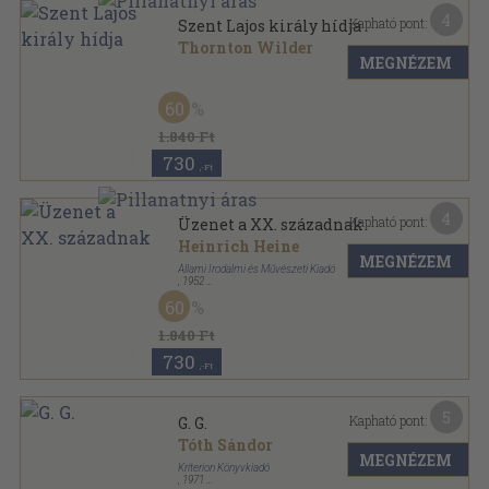
4
Kapható pont:
Szent Lajos király hídja
Thornton Wilder
MEGNÉZEM
Könyvkötői kötés
,
189
oldal
60
1.840 Ft
730
,-Ft
4
Kapható pont:
Üzenet a XX. századnak
Heinrich Heine
MEGNÉZEM
Állami Irodalmi és Művészeti Kiadó
,
1952
Fűzött papírkötés
,
141
oldal
60
Haladó hagyományaink sorozat
1.840 Ft
730
,-Ft
5
Kapható pont:
G. G.
Tóth Sándor
MEGNÉZEM
Kriterion Könyvkiadó
,
1971