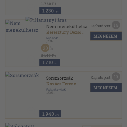
1.760 Ft
1.230
,-Ft
14
Kapható pont:
Nem menekülhetsz
Keresztury Dezső
...
MEGNÉZEM
Nap Kiadó
,
2002
Fűzött kemény papírkötés
,
417
oldal
20
In memoriam sorozat
2.140 Ft
1.710
,-Ft
10
Kapható pont:
Sorsmorzsák
Kovács Ferenc
...
MEGNÉZEM
Polis Könyvkiadó
,
2006
Ragasztott papírkötés
,
183
oldal
1.940
,-Ft