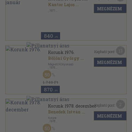
Kántor Lajos
...
MEGNÉZEM
,
1971
Fűzött papírkötés
,
171
oldal
Korunk sorozat
840
,-Ft
13
Kapható pont:
Korunk 1976.
Bölöni György
...
MEGNÉZEM
Magvető Könyvkiadó
,
1976
Vászon
,
237
oldal
50
Korunk sorozat
1.740 Ft
870
,-Ft
2
Kapható pont:
Korunk 1978. december
Benedek István
...
MEGNÉZEM
Korunk
,
1978
Ragasztott papírkötés
,
79
oldal
50
Korunk sorozat