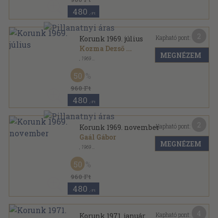
480
,-Ft
2
Kapható pont:
Korunk 1969. július
Kozma Dezső
...
MEGNÉZEM
,
1969
Fűzött papírkötés
,
141
oldal
Korunk sorozat
50
960 Ft
480
,-Ft
2
Kapható pont:
Korunk 1969. november
Gaál Gábor
MEGNÉZEM
,
1969
Ragasztott papírkötés
,
164
oldal
Korunk sorozat
50
960 Ft
480
,-Ft
4
Kapható pont:
Korunk 1971. január