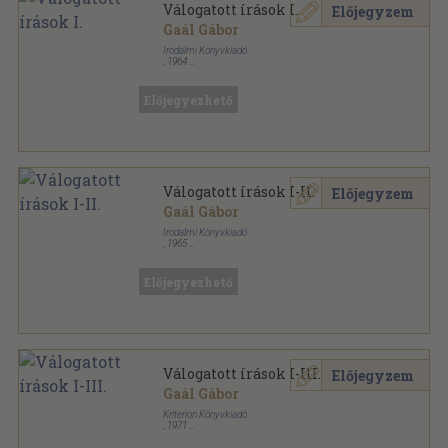
Válogatott írások I.
Előjegyzem
Gaál Gábor
Irodalmi Könyvkiadó
,
1964
Vászon
,
726
oldal
Előjegyezhető
Válogatott írások I-II.
Előjegyzem
Gaál Gábor
Irodalmi Könyvkiadó
,
1965
Vászon
,
1379
oldal
Előjegyezhető
Válogatott írások I-III.
Előjegyzem
Gaál Gábor
Kriterion Könyvkiadó
,
1971
Vászon
,
1880
oldal