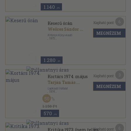
1.140
,-Ft
6
Kapható pont:
Keserű órán
Weöres Sándor
...
MEGNÉZEM
Kriterion Könyvkiadó
,
1975
Ragasztott papírkötés
,
162
oldal
1.280
,-Ft
3
Kapható pont:
Kortárs 1974. május
Tarján Tamás
...
MEGNÉZEM
Lapkiadó Vállalat
,
1974
Ragasztott papírkötés
,
164
oldal
50
Kortárs sorozat
1.150 Ft
570
,-Ft
6
Kapható pont:
Kritika 1973. (nem teljes