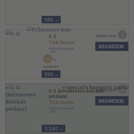
Ragasztott papírkötés
,
361
oldal
980
,-Ft
3
Kapható pont:
G. G.
Tóth Sándor
MEGNÉZEM
Kriterion Könyvkiadó
,
1971
Vászon
,
361
oldal
50
1.180 Ft
590
,-Ft
16
Kapható pont:
G. G. (kétszeresen dedikált
példány)
MEGNÉZEM
Tóth Sándor
Kriterion Könyvkiadó
,
1971
Vászon
,
361
oldal
3.240
,-Ft