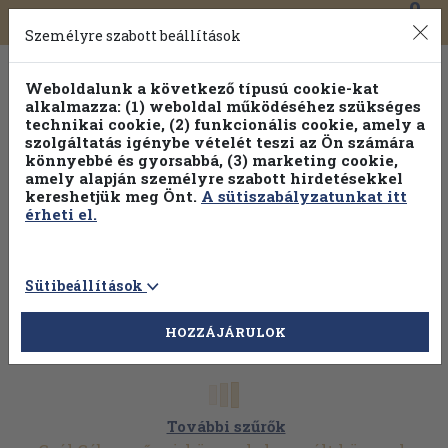
0
Toggle
Főmenü
Könyveink
navigation
Személyre szabott beállítások
Weboldalunk a következő típusú cookie-kat
alkalmazza: (1) weboldal működéséhez szükséges
technikai cookie, (2) funkcionális cookie, amely a
szolgáltatás igénybe vételét teszi az Ön számára
könnyebbé és gyorsabbá, (3) marketing cookie,
amely alapján személyre szabott hirdetésekkel
kereshetjük meg Önt.
A sütiszabályzatunkat itt
érheti el.
Sütibeállítások
HOZZÁJÁRULOK
További szűrők