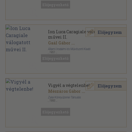
Előjegyezhető
Ion Luca Caragiale válogatott
Előjegyzem
művei II.
Gaál Gábor
...
Állami Irodalmi és Művészeti Kiadó
,
1951
Fűzött papírkötés
,
208
oldal
Előjegyezhető
Haladó hagyományaink sorozat
Vigyél a végtelenbe!
Előjegyzem
Mészáros Gábor
...
Zalai Könnyűzenei Társulás
,
1993
Ragasztott papírkötés
,
61
oldal
LaZa füzetek sorozat
Előjegyezhető