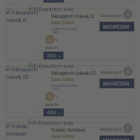
3
Kapható pont:
Válogatott írások II.
Gaál Gábor
MEGNÉZEM
Irodalmi Könyvkiadó
,
1965
Vászon
,
653
oldal
60
960 Ft
380
,-Ft
4
Kapható pont:
Válogatott írások III.
Gaál Gábor
MEGNÉZEM
Kriterion Könyvkiadó
,
1971
Vászon
,
501
oldal
50
960 Ft
480
,-Ft
7
Kapható pont:
Vidéki történet
Gaál Gábor