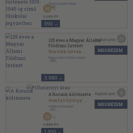
Tankönyvkiadó Vállalat
,
1982
50
Ragasztott papírkötés
,
175
oldal
1.180 Ft
590
,-Ft
20
Kapható pont:
125 éves a Magyar Állami
Földtani Intézet
MEGNÉZEM
Horváth István
...
Magyar Állami Földtani Intézet
,
1994
Ragasztott papírkötés
,
180
oldal
3.980
,-Ft
8
Kapható pont:
A Korunk költészete
Somlyó György
...
MEGNÉZEM
Irodalmi Könyvkiadó
,
1967
Fűzött keménykötés
,
661
oldal
20
A Korunk irodalma sorozat
1.880 Ft
1.500
,-Ft