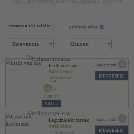
Gaál Gábor művei, könyvek, használt könyvek
Összesen 167 találat
Kaphatók előre:
14
Kapható pont:
Erről van szó
Gaál Gábor
MEGNÉZEM
Dacia Könyvkiadó
,
1974
Fűzött papírkötés
,
365
oldal
50
Tanulók könyvtára sorozat
1.880 Ft
940
,-Ft
4
Kapható pont:
Legyünk kortársak
Gaál Gábor
MEGNÉZEM
Kossuth Könyvkiadó