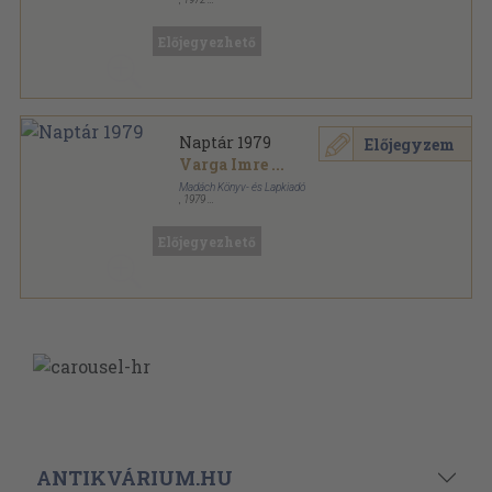
Tűzött kötés
,
958
oldal
Irodalmi Szemle sorozat
Előjegyezhető
Naptár 1979
Előjegyzem
Varga Imre
...
Madách Könyv- és Lapkiadó
,
1979
Ragasztott papírkötés
,
268
oldal
Madách Naptár sorozat
Előjegyezhető
ANTIKVÁRIUM.HU