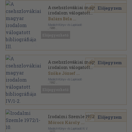
A csehszlovákiai magyar
Előjegyzem
irodalom válogatott
bibliográfiája III.
Balázs Béla
...
Madách Könyv- és Lapkiadó
,
1986
Vászon
,
764
oldal
Előjegyezhető
A csehszlovákiai magyar
Előjegyzem
irodalom válogatott
bibliográfiája IV/1-2.
Szőke József
...
Madách Könyv- és Lapkiadó
,
1992
Vászon
,
1095
oldal
Előjegyezhető
Irodalmi Szemle 1972/1-10.
Előjegyzem
Mórocz Károly
...
Madách Könyv- és Lapkiadó N. V.
,
1972