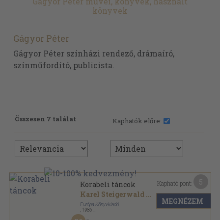
Gágyor Péter művei, könyvek, használt
könyvek
Gágyor Péter
Gágyor Péter színházi rendező, drámaíró,
színműfordító, publicista.
Összesen 7 találat
Kaphatók előre:
5
Kapható pont:
Korabeli táncok
Karel Steigerwald
...
MEGNÉZEM
Európa Könyvkiadó
,
1986
Ragasztott papírkötés
,
313
oldal