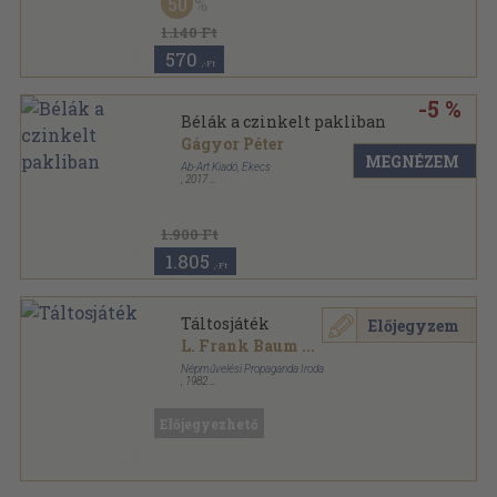
50
Modern könyvtár sorozat
1.140 Ft
570
,-Ft
-5 %
Bélák a czinkelt pakliban
Gágyor Péter
MEGNÉZEM
Ab-Art Kiadó, Ekecs
,
2017
Fűzött
,
136
oldal
1.900 Ft
1.805
,-Ft
Táltosjáték
Előjegyzem
L. Frank Baum
...
Népművelési Propaganda Iroda
,
1982
Ragasztott papírkötés
,
220
oldal
Színjátszók Kiskönyvtára sorozat
Előjegyezhető