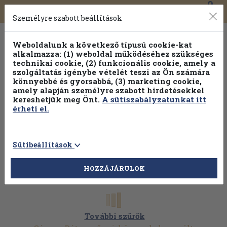
0
Toggle
Főmenü
Könyveink
navigation
Személyre szabott beállítások
Weboldalunk a következő típusú cookie-kat
alkalmazza: (1) weboldal működéséhez szükséges
technikai cookie, (2) funkcionális cookie, amely a
szolgáltatás igénybe vételét teszi az Ön számára
könnyebbé és gyorsabbá, (3) marketing cookie,
Válogasson több mint 1.000.000 kiadványunk közül
10-
amely alapján személyre szabott hirdetésekkel
100% kedvezménnyel!
kereshetjük meg Önt.
A sütiszabályzatunkat itt
érheti el.
Sütibeállítások
HOZZÁJÁRULOK
További szűrők