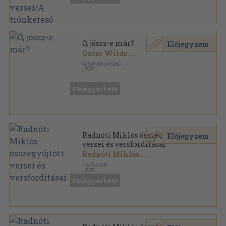
Ó, jössz-e már?
Előjegyzem
Oscar Wilde
...
Sziget Könyvkiadó
,
2003
Fűzött keménykötés
,
210
oldal
Előjegyezhető
Radnóti Miklós összegyűjtött
Előjegyzem
versei és versfordításai
Radnóti Miklós
...
Osiris Kiadó
,
2003
Fűzött kemény papírkötés
,
483
oldal
Előjegyezhető
Osiris klasszikusok sorozat