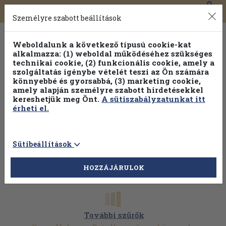
0
Toggle
Főmenü
Könyveink
navigation
Személyre szabott beállítások
Weboldalunk a következő típusú cookie-kat
alkalmazza: (1) weboldal működéséhez szükséges
technikai cookie, (2) funkcionális cookie, amely a
szolgáltatás igénybe vételét teszi az Ön számára
könnyebbé és gyorsabbá, (3) marketing cookie,
amely alapján személyre szabott hirdetésekkel
kereshetjük meg Önt.
A sütiszabályzatunkat itt
érheti el.
Sütibeállítások
HOZZÁJÁRULOK
További szűrők