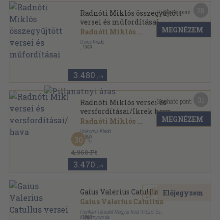
28
Kapható pont:
Radnóti Miklós összegyűjtött
versei és műfordításai
MEGNÉZEM
Radnóti Miklós
...
Osiris Kiadó
,
1999
Fűzött kemény papírkötés
,
482
oldal
Osiris klasszikusok sorozat
3.480
,-Ft
31
Kapható pont:
Radnóti Miklós versei és
versfordításai/Ikrek hava
MEGNÉZEM
Radnóti Miklós
...
Unikornis Kiadó
,
1996
30
Fűzött keménykötés
,
303
oldal
A magyar költészet kincsestára sorozat
4.960 Ft
3.470
,-Ft
Gaius Valerius Catullus versei
Előjegyzem
Gaius Valerius Catullus
Franklin-Társulat Magyar Irod. Intézet és
Könyvnyomda
,
1880