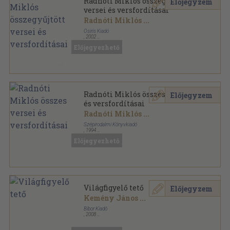
Radnóti Miklós összegyűjtött
Előjegyzem
versei és versfordításai
Radnóti Miklós
...
Osiris Kiadó
,
2002
Fűzött kemény papírkötés
,
482
oldal
Előjegyezhető
Osiris klasszikusok sorozat
Radnóti Miklós összes versei
Előjegyzem
és versfordításai
Radnóti Miklós
...
Szépirodalmi Könyvkiadó
,
1994
Fűzött keménykötés
,
518
oldal
Előjegyezhető
Világfigyelő tető
Előjegyzem
Kemény János
...
Bíbor Kiadó
,
2008
Ragasztott papírkötés
,
354
oldal