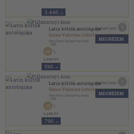
2.440
,-Ft
9
Kapható pont:
Latin költők antológiája
Gaius Valerius Catullus
...
MEGNÉZEM
Móra Ferenc Ifjúsági Könyvkiadó
,
1958
Fűzött keménykötés
,
277
oldal
50
A világirodalom gyöngyszemei sorozat
1.180 Ft
590
,-Ft
7
Kapható pont:
Latin költők antológiája
Gaius Valerius Catullus
...
MEGNÉZEM
Móra Ferenc Ifjúsági Könyvkiadó
,
1958
Fűzött papírkötés
,
277
oldal
30
A világirodalom gyöngyszemei sorozat
1.130 Ft
790
,-Ft