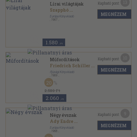
13
Kapható pont:
Lírai világtájak
Szapphó
...
MEGNÉZEM
Európa Könyvkiadó
,
1967
Vászon
,
597
oldal
1.580
,-Ft
10
Kapható pont:
Műfordítások
Friedrich Schiller
...
MEGNÉZEM
Ifjúsági Könyvkiadó
,
1969
Fűzött kemény papírkötés
,
215
oldal
20
2.580 Ft
2.060
,-Ft
9
Kapható pont:
Négy évszak
Ady Endre
...
MEGNÉZEM
Európa Könyvkiadó
,
1968
Nyl kötés
,
607
oldal