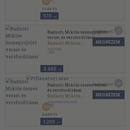
50
1.140 Ft
570
,-Ft
17
Kapható pont:
Radnóti Miklós összegyűjtött
versei és versfordításai
MEGNÉZEM
Radnóti Miklós
...
Osiris Kiadó
,
2006
Fűzött kemény papírkötés
,
492
oldal
Osiris klasszikusok sorozat
3.480
,-Ft
18
Kapható pont:
Radnóti Miklós összes versei
és versfordításai
MEGNÉZEM
Radnóti Miklós
...
Szépirodalmi Könyvkiadó
,
1987
50
Vászon
,
516
oldal
Nagy Klasszikusok sorozat
2.400 Ft
1.200
,-Ft