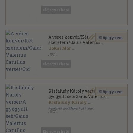
Könyvkötői vászonkötés
,
184
oldal
Előjegyezhető
A véres kenyér/Két
Előjegyzem
szerelem/Gaius Valerius
Catullus versei/Cid
Jókai Mór
...
,
1881
Könyvkötői kötés
,
525
oldal
Előjegyezhető
Kisfaludy Károly versei/A
Előjegyzem
gyógyúlt seb/Gaius Valerius
Catullus versei/A trónkereső
Kisfaludy Károly
...
Franklin-Társulat Magyar Irod. Intézet
,
1897
Vászon
,
612
oldal
Olcsó könyvtár sorozat
Előjegyezhető