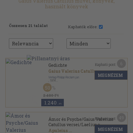
Gaius Valerius Catullus művei, könyvek,
használt könyvek
Összesen 21 találat
Kaphatók előre:
6
Kapható pont:
Gedichte
Gaius Valerius Catullus
MEGNÉZEM
Verlag Philipp Reclam jun.
,
1974
Ragasztott papírkötés
,
231
oldal
50
Reclams Universal-Bibliothek sorozat
2.480 Ft
1.240
,-Ft
49
Kapható pont:
Ámor és Psyche/Gaius Valerius
Catullus versei/Laelius a
MEGNÉZEM
barátságról/Cato Maior az
Apuleius
...