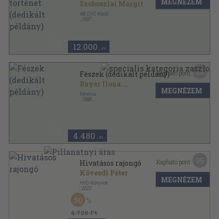
MEGNÉZEM
Szoboszlai Margit
AB OVO Kiadó
,
1997
Fűzött kemény papírkötés
,
213
oldal
12.000
,-Ft
22
Kapható pont:
Fészek (dedikált példány)
Bayer Ilona
...
MEGNÉZEM
Minerva
,
1988
Fűzött kemény papírkötés
,
296
oldal
4.480
,-Ft
35
Kapható pont:
Hivatásos rajongó
Kövesdi Péter
MEGNÉZEM
HVG Könyvek
,
2022
Fűzött kemény papírkötés
,
304
oldal
50
HVG360 sorozat
4.720 Ft