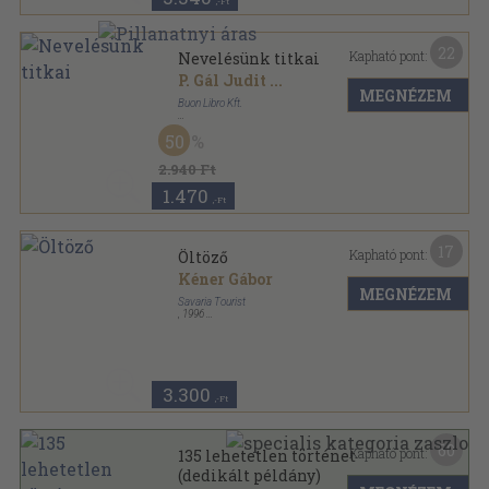
,-Ft
22
Kapható pont:
Nevelésünk titkai
P. Gál Judit
...
MEGNÉZEM
Buon Libro Kft.
Fűzött kemény papírkötés
,
282
oldal
50
2.940 Ft
1.470
,-Ft
17
Kapható pont:
Öltöző
Kéner Gábor
MEGNÉZEM
Savaria Tourist
,
1996
Ragasztott papírkötés
,
198
oldal
3.300
,-Ft
60
Kapható pont:
135 lehetetlen történet
(dedikált példány)