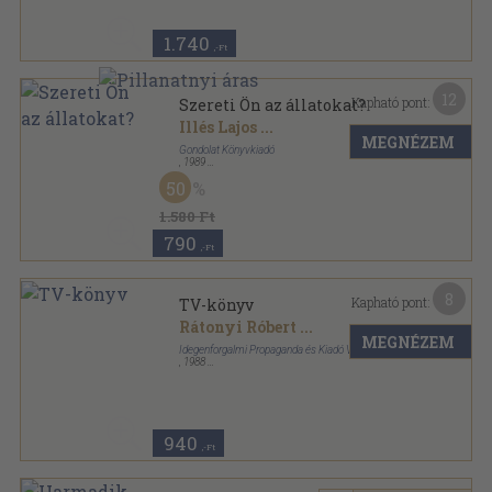
1.740
,-Ft
12
Kapható pont:
Szereti Ön az állatokat?
Illés Lajos
...
MEGNÉZEM
Gondolat Könyvkiadó
,
1989
Ragasztott papírkötés
,
312
oldal
50
1.580 Ft
790
,-Ft
8
Kapható pont:
TV-könyv
Rátonyi Róbert
...
MEGNÉZEM
Idegenforgalmi Propaganda és Kiadó Vállalat
,
1988
Ragasztott papírkötés
,
351
oldal
940
,-Ft