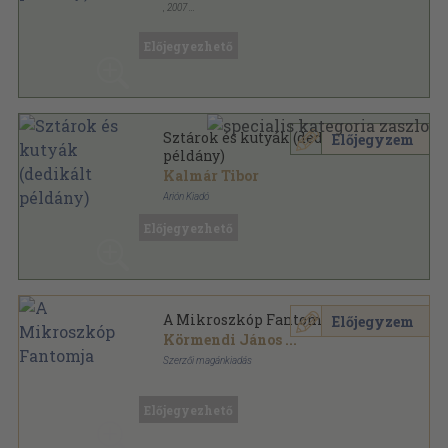
,
2007
Ragasztott papírkötés
,
260
oldal
Előjegyezhető
Sztárok és kutyák (dedikált
Előjegyzem
példány)
Kalmár Tibor
Arión Kiadó
Fűzött kemény papírkötés
,
150
oldal
Előjegyezhető
A Mikroszkóp Fantomja
Előjegyzem
Körmendi János
...
Szerzői magánkiadás
Ragasztott papírkötés
,
183
oldal
Előjegyezhető