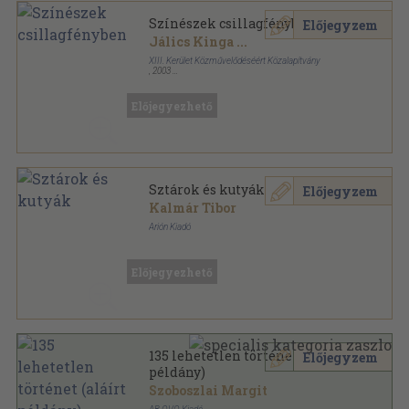
Színészek csillagfényben
Előjegyzem
Jálics Kinga
...
XIII. Kerület Közművelődéséért Közalapítvány
,
2003
Ragasztott papírkötés
,
208
oldal
Előjegyezhető
Sztárok és kutyák
Előjegyzem
Kalmár Tibor
Arión Kiadó
Fűzött kemény papírkötés
,
143
oldal
Előjegyezhető
135 lehetetlen történet (aláírt
Előjegyzem
példány)
Szoboszlai Margit