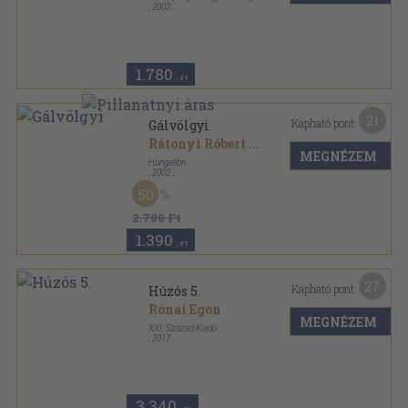
,
2002
Fűzött kemény papírkötés
,
184
oldal
1.780
,-Ft
21
Kapható pont:
Gálvölgyi
Rátonyi Róbert
...
MEGNÉZEM
Hungalibri
,
2002
Fűzött kemény papírkötés
,
343
oldal
50
2.780 Ft
1.390
,-Ft
27
Kapható pont:
Húzós 5.
Rónai Egon
MEGNÉZEM
XXI. Század Kiadó
,
2017
Ragasztott papírkötés
,
382
oldal
3.340