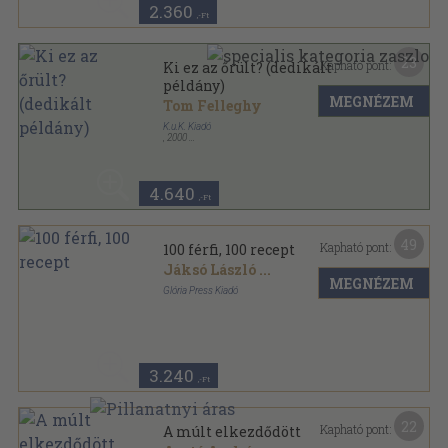
2.360
,-Ft
23
Kapható pont:
Ki ez az őrült? (dedikált
példány)
MEGNÉZEM
Tom Felleghy
K.u.K. Kiadó
,
2000
Fűzött kemény papírkötés
,
207
oldal
4.640
,-Ft
49
Kapható pont:
100 férfi, 100 recept
Jáksó László
...
MEGNÉZEM
Glória Press Kiadó
Fűzött kemény papírkötés
,
310
oldal
3.240
,-Ft
22
Kapható pont:
A múlt elkezdődött