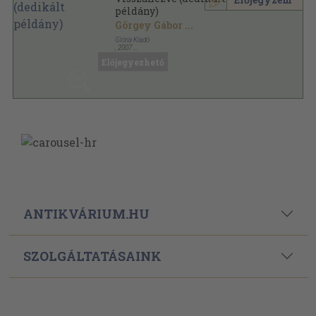
példány)
Görgey Gábor
...
Glória Kiadó
,
2007
Ragasztott papírkötés
,
398
oldal
Előjegyezhető
ANTIKVÁRIUM.HU
SZOLGÁLTATÁSAINK