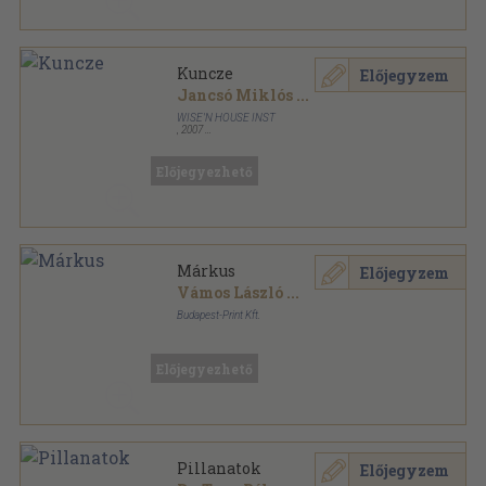
Kuncze
Előjegyzem
Jancsó Miklós
...
WISE'N HOUSE INST
,
2007
Ragasztott papírkötés
,
62
oldal
Előjegyezhető
Márkus
Előjegyzem
Vámos László
...
Budapest-Print Kft.
Fűzött kemény papírkötés
,
199
oldal
A nemzet színészei sorozat
Előjegyezhető
Pillanatok
Előjegyzem