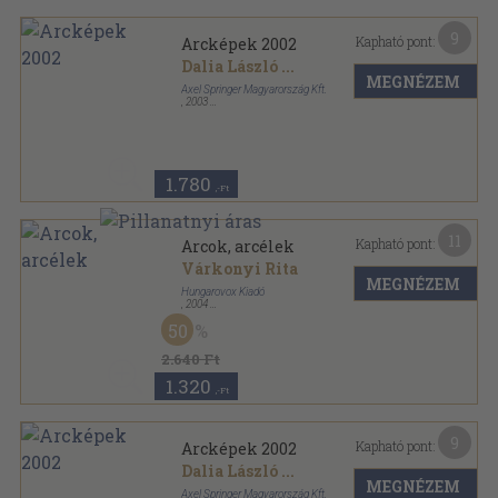
9
Kapható pont:
Arcképek 2002
Dalia László
...
MEGNÉZEM
Axel Springer Magyarország Kft.
,
2003
Fűzött kemény papírkötés
,
184
oldal
1.780
,-Ft
11
Kapható pont:
Arcok, arcélek
Várkonyi Rita
MEGNÉZEM
Hungarovox Kiadó
,
2004
Ragasztott papírkötés
,
180
oldal
50
2.640 Ft
1.320
,-Ft
9
Kapható pont:
Arcképek 2002
Dalia László
...
MEGNÉZEM
Axel Springer Magyarország Kft.