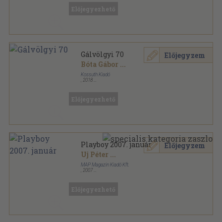
Előjegyezhető
Gálvölgyi 70
Előjegyzem
Bóta Gábor
...
Kossuth Kiadó
,
2018
Fűzött kemény papírkötés
,
206
oldal
Előjegyezhető
Playboy 2007. január
Előjegyzem
Uj Péter
...
MAP Magazin Kiadó Kft.
,
2007
Ragasztott papírkötés
,
120
oldal
Playboy sorozat
Előjegyezhető