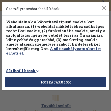
0
Toggle
Főmenü
Könyveink
navigation
Személyre szabott beállítások
Weboldalunk a következő típusú cookie-kat
alkalmazza: (1) weboldal működéséhez szükséges
technikai cookie, (2) funkcionális cookie, amely a
szolgáltatás igénybe vételét teszi az Ön számára
könnyebbé és gyorsabbá, (3) marketing cookie,
amely alapján személyre szabott hirdetésekkel
kereshetjük meg Önt.
A sütiszabályzatunkat itt
érheti el.
Sütibeállítások
HOZZÁJÁRULOK
További szűrők