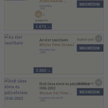
Arató András
...
MEGNÉZEM
Dunaholding
,
2012
Fűzött kemény papírkötés
,
92
oldal
50
2.940 Ft
1.470
,-Ft
19
Kapható pont:
Az élet tanítható
Müller Péter Sziámi
...
MEGNÉZEM
Alexandra Kiadó
,
2008
Ragasztott papírkötés
,
326
oldal
3.880
,-Ft
39
Kapható pont:
Hofi Géza élete és pályafutása
1936-2002
MEGNÉZEM
Molnár Gál Péter
...
Hungaroton Records Kft.
,
2003
Fűzött kemény papírkötés
,
347
oldal