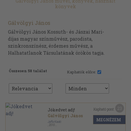
Gálvölgyi János művei, könyvek, használt
könyvek
Gálvölgyi János
Gálvölgyi János Kossuth- és Jászai Mari-
díjas magyar színművész, parodista,
szinkronszínész, érdemes művész, a
Halhatatlanok Társulatának örökös tagja.
Összesen 58 találat
Kaphatók előre:
23
Kapható pont:
Jókedvet adj!
Gálvölgyi János
MEGNÉZEM
Jaffa Kiadó
,
2010
Fűzött kemény papírkötés
,
254
oldal