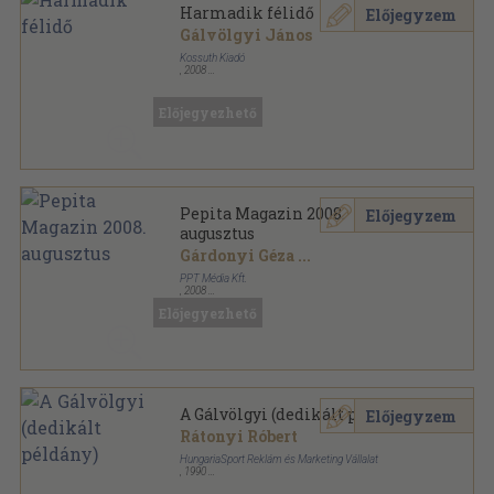
Harmadik félidő
Előjegyzem
Gálvölgyi János
Kossuth Kiadó
,
2008
Fűzött papírkötés
,
119
oldal
Előjegyezhető
Pepita Magazin 2008.
Előjegyzem
augusztus
Gárdonyi Géza
...
PPT Média Kft.
,
2008
Ragasztott papírkötés
,
130
oldal
Előjegyezhető
Pepita Magazin sorozat
A Gálvölgyi (dedikált példány)
Előjegyzem
Rátonyi Róbert
HungariaSport Reklám és Marketing Vállalat
,
1990
Ragasztott papírkötés
,
157
oldal