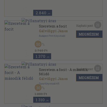
2.840
,-Ft
21
Kapható pont:
Szeretem a focit
Gálvölgyi János
MEGNÉZEM
Budapest Print Könyvkiadó
Fűzött kemény papírkötés
,
221
oldal
50
2.740 Ft
1.370
,-Ft
12
Kapható pont:
Szeretem a focit - A második
félidő
MEGNÉZEM
Gálvölgyi János
Duna Könyvkiadó Kft.
30
Fűzött kemény papírkötés
,
256
oldal
1.880 Ft
1.310
,-Ft