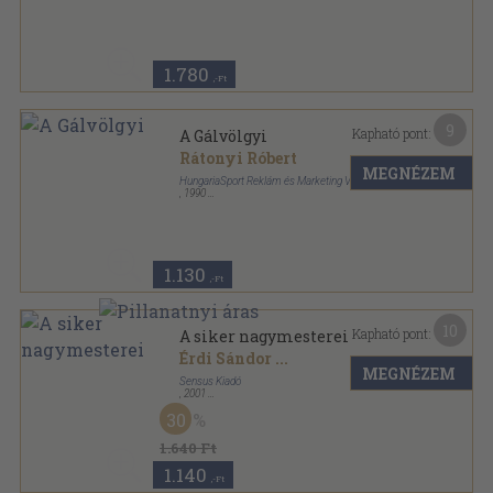
Ragasztott papírkötés
,
190
oldal
1.780
,-Ft
9
Kapható pont:
A Gálvölgyi
Rátonyi Róbert
MEGNÉZEM
HungariaSport Reklám és Marketing Vállalat
,
1990
Ragasztott papírkötés
,
155
oldal
1.130
,-Ft
10
Kapható pont:
A siker nagymesterei
Érdi Sándor
...
MEGNÉZEM
Sensus Kiadó
,
2001
Fűzött kemény papírkötés
,
312
oldal
30
1.640 Ft
1.140
,-Ft