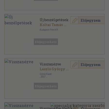
Új beszélgetések
Előjegyzem
Koltai Tamás
...
Budapest-Print Kft.
Fűzött kemény papírkötés
,
389
oldal
Előjegyezhető
Visszanézve
Előjegyzem
László György
...
Glória Kiadó
,
2007
Ragasztott papírkötés
,
397
oldal
Előjegyezhető
Visszanézve (dedikált
Előjegyzem