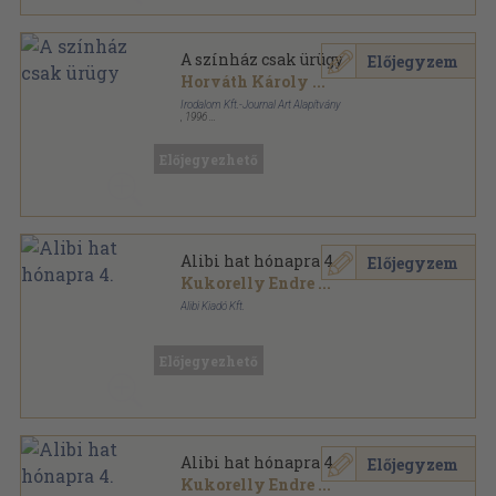
A színház csak ürügy
Előjegyzem
Horváth Károly
...
Irodalom Kft.-Journal Art Alapítvány
,
1996
Ragasztott papírkötés
,
329
oldal
Előjegyezhető
Alibi hat hónapra 4.
Előjegyzem
Kukorelly Endre
...
Alibi Kiadó Kft.
Ragasztott papírkötés
,
310
oldal
Alibi hat hónapra sorozat
Előjegyezhető
Alibi hat hónapra 4.
Előjegyzem
Kukorelly Endre
...