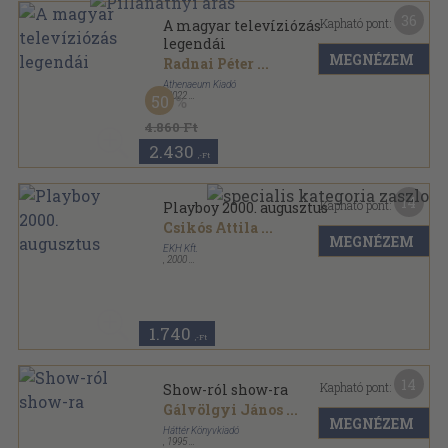
36
Kapható pont:
A magyar televíziózás
legendái
MEGNÉZEM
Radnai Péter
...
Athenaeum Kiadó
,
2022
50
Fűzött kemény papírkötés
,
291
oldal
Spektrum sorozat
4.860 Ft
2.430
,-Ft
14
Kapható pont:
Playboy 2000. augusztus
Csikós Attila
...
MEGNÉZEM
EKH Kft.
,
2000
Ragasztott papírkötés
,
117
oldal
Playboy sorozat
1.740
,-Ft
14
Kapható pont:
Show-ról show-ra
Gálvölgyi János
...
MEGNÉZEM
Háttér Könyvkiadó
,
1995