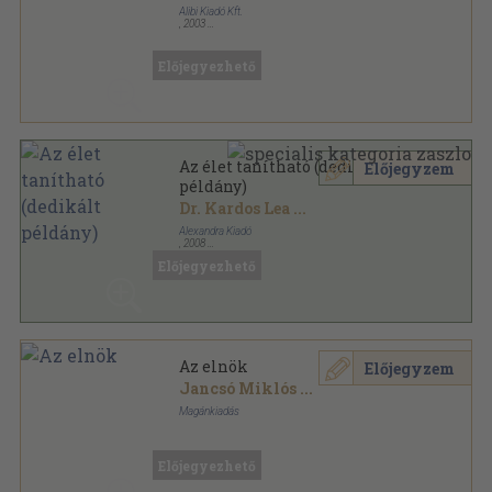
Alibi Kiadó Kft.
,
2003
Ragasztott papírkötés
,
310
oldal
Alibi hat hónapra sorozat
Előjegyezhető
Az élet tanítható (dedikált
Előjegyzem
példány)
Dr. Kardos Lea
...
Alexandra Kiadó
,
2008
Ragasztott papírkötés
,
326
oldal
Előjegyezhető
Az elnök
Előjegyzem
Jancsó Miklós
...
Magánkiadás
Fűzött kemény papírkötés
,
63
oldal
Előjegyezhető