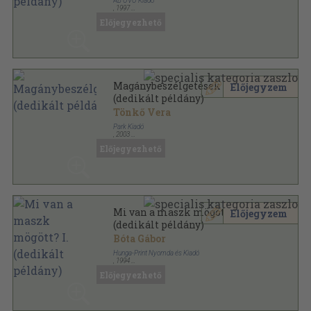
AB OVO Kiadó
,
1997
Fűzött kemény papírkötés
,
213
oldal
Előjegyezhető
Magánybeszélgetések
Előjegyzem
(dedikált példány)
Tönkő Vera
Park Kiadó
,
2003
Ragasztott papírkötés
,
364
oldal
Előjegyezhető
Mi van a maszk mögött? I.
Előjegyzem
(dedikált példány)
Bóta Gábor
Hunga-Print Nyomda és Kiadó
,
1994
Ragasztott papírkötés
,
178
oldal
Előjegyezhető