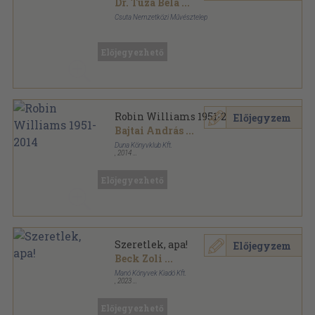
Dr. Tuza Béla
...
Csuta Nemzetközi Művésztelep
Fűzött keménykötés
,
174
oldal
Előjegyezhető
Robin Williams 1951-2014
Előjegyzem
Bajtai András
...
Duna Könyvklub Kft.
,
2014
Ragasztott papírkötés
,
223
oldal
Előjegyezhető
Szeretlek, apa!
Előjegyzem
Beck Zoli
...
Manó Könyvek Kiadó Kft.
,
2023
Fűzött kemény papírkötés
,
64
oldal
Manó Könyvek sorozat
Előjegyezhető