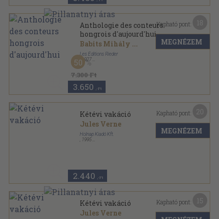
18
Kapható pont:
Anthologie des conteurs
hongrois d'aujourd'hui
MEGNÉZEM
Babits Mihály
...
Les Éditions Rieder
,
1927
50
Varrott papírkötés
,
261
oldal
Les prosateurs étrangers modernes sorozat
7.300 Ft
3.650
,-Ft
20
Kapható pont:
Kétévi vakáció
Jules Verne
MEGNÉZEM
Holnap Kiadó Kft.
,
1995
Fűzött kemény papírkötés
,
325
oldal
2.440
,-Ft
15
Kapható pont:
Kétévi vakáció
Jules Verne