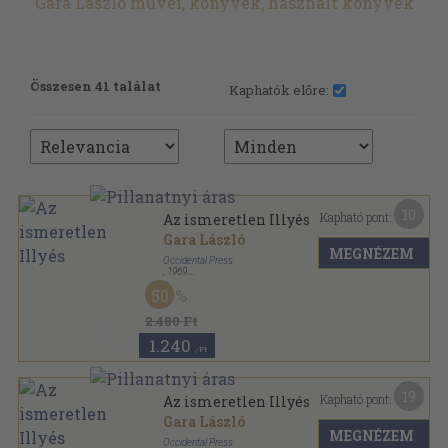
Gara László művei, könyvek, használt könyvek
Összesen 41 találat
Kaphatók előre:
10
Kapható pont:
Az ismeretlen Illyés
Gara László
MEGNÉZEM
Occidental Press
,
1969
Varrott keménykötés
,
177
oldal
50
2.480 Ft
1.240
,-Ft
19
Kapható pont:
Az ismeretlen Illyés
Gara László
MEGNÉZEM
Occidental Press