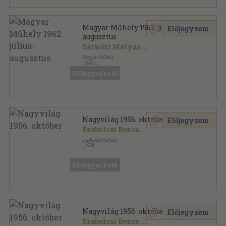
Magyar Műhely 1962. július-
Előjegyzem
augusztus
Sárközi Mátyás
...
Magyar Műhely
,
1962
Tűzött kötés
,
64
oldal
Előjegyezhető
Magyar Műhely sorozat
Nagyvilág 1956. október
Előjegyzem
Szabolcsi Bence
...
Lapkiadó Vállalat
,
1956
Fűzött papírkötés
,
240
oldal
Nagyvilág sorozat
Előjegyezhető
Nagyvilág 1956. október
Előjegyzem
Szabolcsi Bence
...