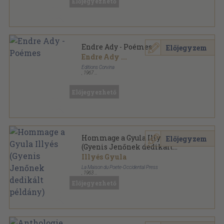
Előjegyezhető
Endre Ady - Poémes
Előjegyzem
Endre Ady
...
Éditions Corvina
,
1967
Varrott papírkötés
,
192
oldal
Előjegyezhető
Hommage a Gyula Illyés
Előjegyzem
(Gyenis Jenőnek dedikált
példány)
Illyés Gyula
La Maison du Poete-Occidental Press
,
1963
Ragasztott papírkötés
,
152
oldal
Előjegyezhető