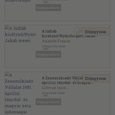
,
1957
Könyvkötői kötés
,
490
oldal
Előjegyezhető
A lúdláb
Előjegyzem
királynő/Nyársforgató Jakab
meséi
Anatole France
Új Magyar Könyvkiadó
,
1953
Félvászon
,
312
oldal
Előjegyezhető
A Zeneműkiadó Vállalat 1981.
Előjegyzem
áprilisi táncdal- és magyar
nóta újdonságai
Littvay Imre
...
Zeneműkiadó Vállalat
,
1981
Tűzött kötés
,
32
oldal
Előjegyezhető
A Zeneműkiadó Vállalat táncdal- és magyar nóta
újdonságai sorozat