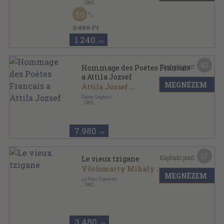
,
1965
Varrott papírkötés
,
178
oldal
50
2.480 Ft
1.240
,-Ft
40
Kapható pont:
Hommage des Poétes Francais
a Attila Jozsef
MEGNÉZEM
Attila József
...
Pierre Seghers
,
1955
Vászon
,
91
oldal
7.980
,-Ft
17
Kapható pont:
Le vieux tzigane
Vörösmarty Mihály
...
MEGNÉZEM
Le Pont Traversé
,
1962
Fűzött papírkötés
,
87
oldal
3.480
,-Ft