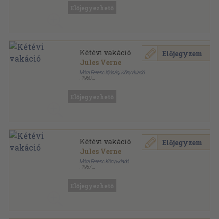
Előjegyezhető
Kétévi vakáció
Előjegyzem
Jules Verne
Móra Ferenc Ifjúsági Könyvkiadó
,
1960
Félvászon
,
330
oldal
Jules Verne művei sorozat
Előjegyezhető
Kétévi vakáció
Előjegyzem
Jules Verne
Móra Ferenc Könyvkiadó
,
1957
Félvászon
,
331
oldal
Előjegyezhető