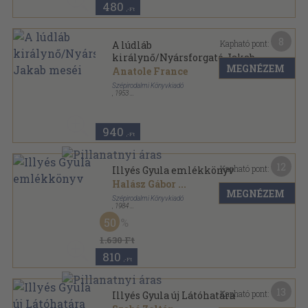
480
,-Ft
8
Kapható pont:
A lúdláb
királynő/Nyársforgató Jakab
MEGNÉZEM
meséi
Anatole France
Szépirodalmi Könyvkiadó
,
1953
Könyvkötői kötés
,
312
oldal
940
,-Ft
12
Kapható pont:
Illyés Gyula emlékkönyv
Halász Gábor
...
MEGNÉZEM
Szépirodalmi Könyvkiadó
,
1984
Vászon
,
612
oldal
50
1.630 Ft
810
,-Ft
13
Kapható pont:
Illyés Gyula új Látóhatára