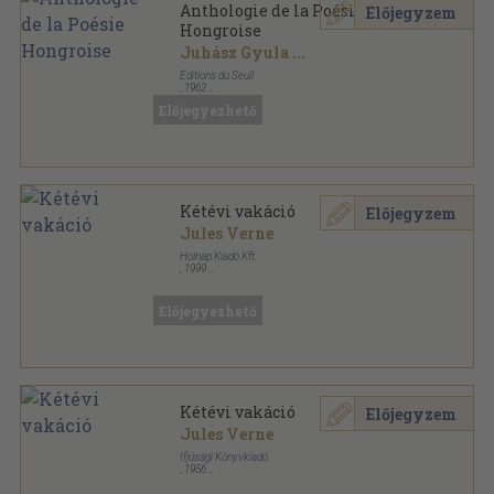
Anthologie de la Poésie
Előjegyzem
Hongroise
Juhász Gyula
...
Éditions du Seuil
,
1962
Vászon
,
501
oldal
Előjegyezhető
Kétévi vakáció
Előjegyzem
Jules Verne
Holnap Kiadó Kft.
,
1999
Fűzött kemény papírkötés
,
375
oldal
Előjegyezhető
Kétévi vakáció
Előjegyzem
Jules Verne
Ifjúsági Könyvkiadó
,
1956
Félvászon
,
331
oldal