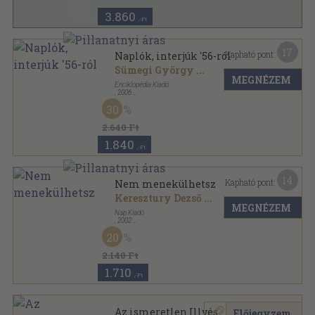
3.860
,-Ft
17
Kapható pont:
Naplók, interjúk '56-ról
Sümegi György
...
MEGNÉZEM
Enciklopédia Kiadó
,
2006
Ragasztott papírkötés
,
229
oldal
30
2.640 Ft
1.840
,-Ft
14
Kapható pont:
Nem menekülhetsz
Keresztury Dezső
...
MEGNÉZEM
Nap Kiadó
,
2002
Fűzött kemény papírkötés
,
417
oldal
20
In memoriam sorozat
2.140 Ft
1.710
,-Ft
Az ismeretlen Illyés
Előjegyzem