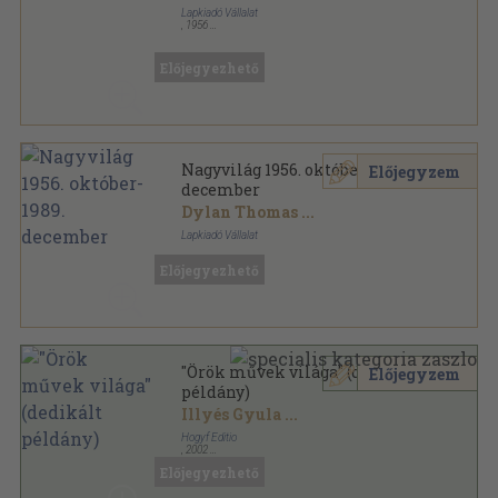
Lapkiadó Vállalat
,
1956
Könyvkötői kötés
,
240
oldal
Nagyvilág sorozat
Előjegyezhető
Nagyvilág 1956. október-1989.
Előjegyzem
december
Dylan Thomas
...
Lapkiadó Vállalat
Vegyes
,
62601
oldal
Előjegyezhető
Nagyvilág sorozat
"Örök művek világa" (dedikált
Előjegyzem
példány)
Illyés Gyula
...
Hogyf Editio
,
2002
Ragasztott papírkötés
,
220
oldal
Előjegyezhető