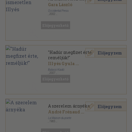
Gara László
Occidental Press
,
2002
Ragasztott papírkötés
,
158
oldal
Előjegyezhető
"Hadúr megfizet érte,
Előjegyzem
reméljük!"
Illyés Gyula
...
Balassi Kiadó
,
2007
Ragasztott papírkötés
,
200
oldal
Előjegyezhető
Pont fordítva sorozat
A szerelem árnyéka
Előjegyzem
André Frénaud
...
La Maison du poete
,
1965
Fűzött papírkötés
,
54
oldal