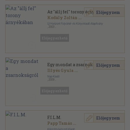
Az "állj fel" torony árnyékában
Előjegyzem
Kodály Zoltán
...
Új Horizont Folyóirat- és Könyvkiadó Alapítvány
,
2003
Fűzött kemény papírkötés
,
639
oldal
Előjegyezhető
Egy mondat a zsarnokságról
Előjegyzem
Illyés Gyula
...
Nap Kiadó
,
2009
Fűzött kemény papírkötés
,
248
oldal
Egy vers sorozat
Előjegyezhető
F.I.L.M.
Előjegyzem
Papp Tamás
...
Képzőművészeti Kiadó