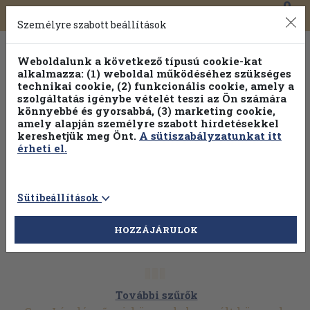
0
Toggle
Főmenü
Könyveink
navigation
Személyre szabott beállítások
Weboldalunk a következő típusú cookie-kat
alkalmazza: (1) weboldal működéséhez szükséges
technikai cookie, (2) funkcionális cookie, amely a
szolgáltatás igénybe vételét teszi az Ön számára
könnyebbé és gyorsabbá, (3) marketing cookie,
amely alapján személyre szabott hirdetésekkel
kereshetjük meg Önt.
A sütiszabályzatunkat itt
érheti el.
Sütibeállítások
HOZZÁJÁRULOK
További szűrők