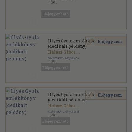
,
1991
Ragasztott papírkötés
,
352
oldal
Dosszié sorozat
Előjegyezhető
Illyés Gyula emlékkönyv
Előjegyzem
(dedikált példány)
Halász Gábor
...
Szépirodalmi Könyvkiadó
,
1984
Vászon
,
611
oldal
Előjegyezhető
Illyés Gyula emlékkönyv
Előjegyzem
(dedikált példány)
Halász Gábor
...
Szépirodalmi Könyvkiadó
,
1984
Vászon
,
612
oldal
Előjegyezhető