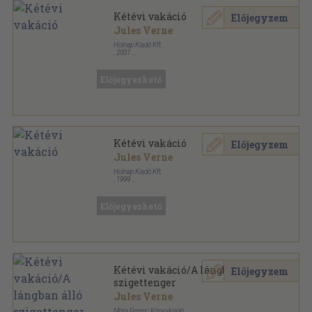
Kétévi vakáció
Előjegyzem
Jules Verne
Holnap Kiadó Kft.
,
2001
Fűzött kemény papírkötés
,
375
oldal
Előjegyezhető
Kétévi vakáció
Előjegyzem
Jules Verne
Holnap Kiadó Kft.
,
1999
Fűzött kemény papírkötés
,
375
oldal
Előjegyezhető
Kétévi vakáció/A lángban álló
Előjegyzem
szigettenger
Jules Verne
Móra Ferenc Könyvkiadó