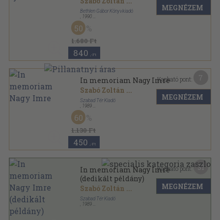
Szabó Zoltán
...
MEGNÉZEM
Bethlen Gábor Könyvkiadó
,
1990
Ragasztott papírkötés
,
256
oldal
50
Ötágú síp sorozat
1.680 Ft
840
,-Ft
7
Kapható pont:
In memoriam Nagy Imre
Szabó Zoltán
...
MEGNÉZEM
Szabad Tér Kiadó
,
1989
Ragasztott papírkötés
,
559
oldal
60
1.130 Ft
450
,-Ft
31
Kapható pont:
In memoriam Nagy Imre
(dedikált példány)
MEGNÉZEM
Szabó Zoltán
...
Szabad Tér Kiadó
,
1989
Ragasztott papírkötés
,
559
oldal