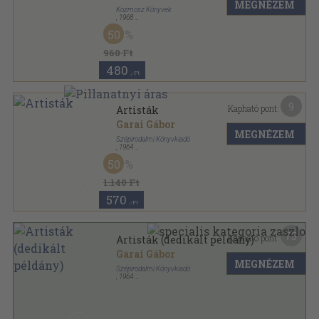
MEGNÉZEM
Kozmosz Könyvek
,
1968
Fűzött keménykötés
,
317
oldal
50
960 Ft
480
,-Ft
9
Kapható pont:
Artisták
Garai Gábor
MEGNÉZEM
Szépirodalmi Könyvkiadó
,
1964
Vászon
,
92
oldal
50
1.140 Ft
570
,-Ft
75
Kapható pont:
Artisták (dedikált példány)
Garai Gábor
MEGNÉZEM
Szépirodalmi Könyvkiadó
,
1964
Vászon
,
92
oldal