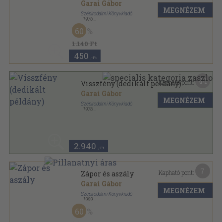
Garai Gábor
MEGNÉZEM
Szépirodalmi Könyvkiadó
,
1976
Fűzött kemény papírkötés
,
86
oldal
60
1.140 Ft
450
,-Ft
44
Kapható pont:
Visszfény (dedikált példány)
Garai Gábor
MEGNÉZEM
Szépirodalmi Könyvkiadó
,
1976
Fűzött kemény papírkötés
,
86
oldal
2.940
,-Ft
7
Kapható pont:
Zápor és aszály
Garai Gábor
MEGNÉZEM
Szépirodalmi Könyvkiadó
,
1989
Vászon
,
169
oldal
60