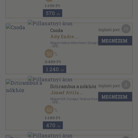
1.150 Ft
570
,-Ft
19
Kapható pont:
Csoda
Ady Endre
...
MEGNÉZEM
Magyar Helikon-Móra Ferenc Ifjúsági Könyvkiadó
,
1978
Fűzött kemény papírkötés
,
82
oldal
50
2.480 Ft
1.240
,-Ft
4
Kapható pont:
Ditirambus a nőkhöz
József Attila
...
MEGNÉZEM
Magyar Nők Országos Tanácsa-Kossuth Könyvkiadó
,
1978
Könyvkötői vászonkötés
,
287
oldal
60
1.180 Ft
470
,-Ft