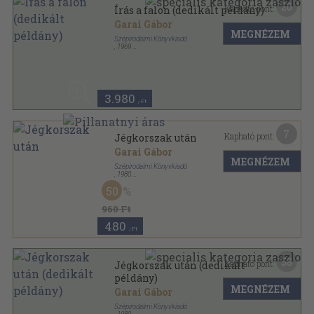
20
Kapható pont:
Írás a falon (dedikált példány)
Garai Gábor
MEGNÉZEM
Szépirodalmi Könyvkiadó
,
1969
Vászon
,
166
oldal
3.980
,-Ft
7
Kapható pont:
Jégkorszak után
Garai Gábor
MEGNÉZEM
Szépirodalmi Könyvkiadó
,
1980
Vászon
,
118
oldal
50
960 Ft
480
,-Ft
58
Kapható pont:
Jégkorszak után (dedikált
példány)
MEGNÉZEM
Garai Gábor
Szépirodalmi Könyvkiadó