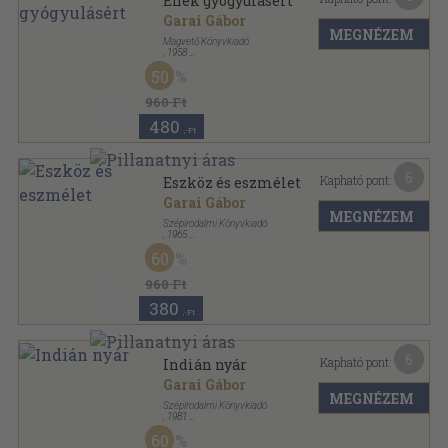
Ének gyógyulásért
Garai Gábor
MEGNÉZEM
Magvető Könyvkiadó
,
1958
Félvászon
,
128
oldal
50
960 Ft
480
,-Ft
6
Kapható pont:
Eszköz és eszmélet
Garai Gábor
MEGNÉZEM
Szépirodalmi Könyvkiadó
,
1965
Vászon
,
299
oldal
60
960 Ft
380
,-Ft
6
Kapható pont:
Indián nyár
Garai Gábor
MEGNÉZEM
Szépirodalmi Könyvkiadó
,
1981
Vászon
,
110
oldal
60