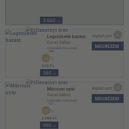
Vászon
,
99
oldal
3.660
,-Ft
6
Kapható pont:
Legszűkebb hazám
Garai Gábor
MEGNÉZEM
Szépirodalmi Könyvkiadó
,
1984
Vászon
,
99
oldal
60
960 Ft
380
,-Ft
15
Kapható pont:
Márciusi nyár
Garai Gábor
MEGNÉZEM
Szépirodalmi Könyvkiadó
,
1971
Fűzött kemény papírkötés
,
177
oldal
50
1.980 Ft
990
,-Ft