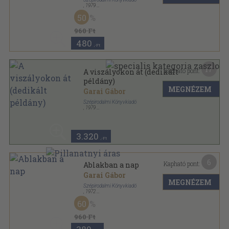
,
1979
Vászon
,
293
oldal
50
960 Ft
480
,-Ft
17
Kapható pont:
A viszályokon át (dedikált
példány)
MEGNÉZEM
Garai Gábor
Szépirodalmi Könyvkiadó
,
1979
Vászon
,
293
oldal
3.320
,-Ft
6
Kapható pont:
Ablakban a nap
Garai Gábor
MEGNÉZEM
Szépirodalmi Könyvkiadó
,
1972
Vászon
,
120
oldal
60
960 Ft