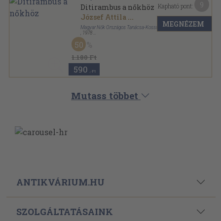
9
Kapható pont:
Ditirambus a nőkhöz
József Attila
...
MEGNÉZEM
Magyar Nők Országos Tanácsa-Kossuth Könyvkiadó
,
1978
Ragasztott papírkötés
,
287
oldal
50
1.180 Ft
590
,-Ft
Mutass többet
ANTIKVÁRIUM.HU
SZOLGÁLTATÁSAINK