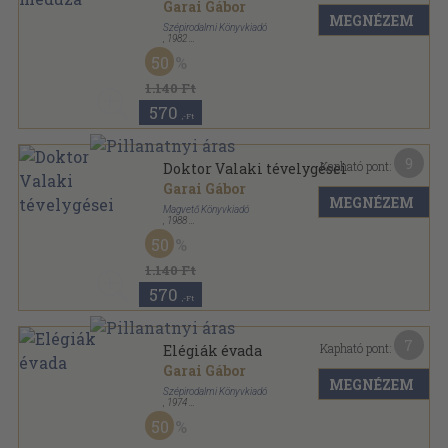
Garai Gábor
MEGNÉZEM
Szépirodalmi Könyvkiadó
,
1982
Fűzött keménykötés
,
93
oldal
50
1.140 Ft
570
,-Ft
9
Kapható pont:
Doktor Valaki tévelygései
Garai Gábor
MEGNÉZEM
Magvető Könyvkiadó
,
1988
Fűzött keménykötés
,
103
oldal
50
1.140 Ft
570
,-Ft
7
Kapható pont:
Elégiák évada
Garai Gábor
MEGNÉZEM
Szépirodalmi Könyvkiadó
,
1974
Vászon
,
124
oldal
50