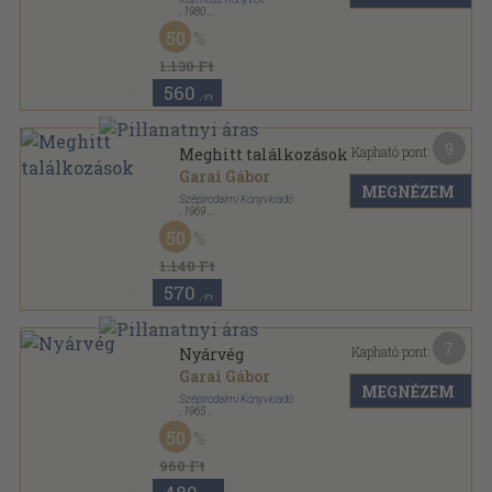
,
1980
Vászon
,
351
oldal
50
1.130 Ft
560
,-Ft
9
Kapható pont:
Meghitt találkozások
Garai Gábor
MEGNÉZEM
Szépirodalmi Könyvkiadó
,
1969
Vászon
,
296
oldal
50
1.140 Ft
570
,-Ft
7
Kapható pont:
Nyárvég
Garai Gábor
MEGNÉZEM
Szépirodalmi Könyvkiadó
,
1965
Fűzött keménykötés
,
247
oldal
50
960 Ft