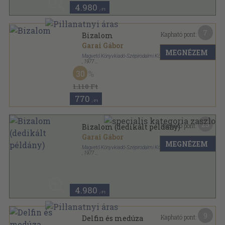
4.980
,-Ft
7
Kapható pont:
Bizalom
Garai Gábor
MEGNÉZEM
Magvető Könyvkiadó-Szépirodalmi Könyvkiadó
,
1977
Fűzött keménykötés
,
428
oldal
30
30 év sorozat
1.110 Ft
770
,-Ft
25
Kapható pont:
Bizalom (dedikált példány)
Garai Gábor
MEGNÉZEM
Magvető Könyvkiadó-Szépirodalmi Könyvkiadó
,
1977
Fűzött keménykötés
,
428
oldal
30 év sorozat
4.980
,-Ft
9
Kapható pont:
Delfin és medúza