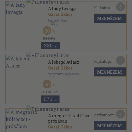
6
Kapható pont:
A lady lovagja
Garai Gábor
MEGNÉZEM
Lapkiadó Vállalat
,
1986
Ragasztott papírkötés
,
192
oldal
60
960 Ft
380
,-Ft
9
Kapható pont:
A lebegő Atlasz
Garai Gábor
MEGNÉZEM
Szépirodalmi Könyvkiadó
,
1975
Vászon
,
118
oldal
50
1.140 Ft
570
,-Ft
4
Kapható pont:
A megtartó költészet -
prózában
MEGNÉZEM
Garai Gábor