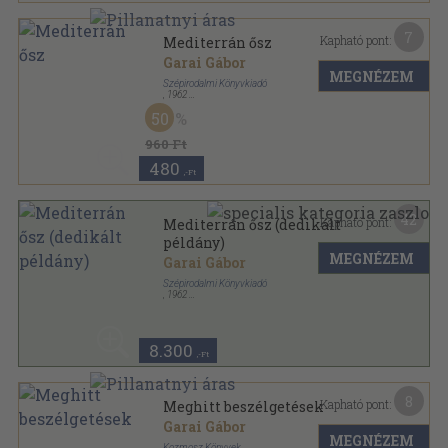
7
Kapható pont:
Mediterrán ősz
Garai Gábor
MEGNÉZEM
Szépirodalmi Könyvkiadó
,
1962
Vászon
,
92
oldal
50
960 Ft
480
,-Ft
42
Kapható pont:
Mediterrán ősz (dedikált
példány)
MEGNÉZEM
Garai Gábor
Szépirodalmi Könyvkiadó
,
1962
Vászon
,
95
oldal
8.300
,-Ft
8
Kapható pont:
Meghitt beszélgetések
Garai Gábor
MEGNÉZEM
Kozmosz Könyvek