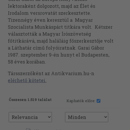
lektoraként dolgozott, majd az Élet és
Irodalom versrovatát szerkesztette.
Tizennégy éven keresztül a Magyar
Szocialista Munkáspárt titkára volt. Kétszer
választották a Magyar Írószövetség
főtitkárává, majd haláláig főszerkesztője volt
a Láthatár című folyóiratnak. Garai Gábor
1987. szeptember 9-én hunyt el Budapesten,
58 éves korában.
Társszerzőként az Antikvarium.hu-n
elérhető kötetei
.
Összesen 1.519 találat
Kaphatók előre: