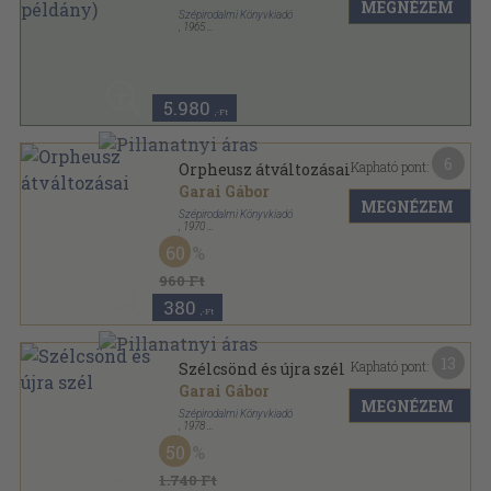
MEGNÉZEM
Szépirodalmi Könyvkiadó
,
1965
Fűzött kemény papírkötés
,
247
oldal
5.980
,-Ft
6
Kapható pont:
Orpheusz átváltozásai
Garai Gábor
MEGNÉZEM
Szépirodalmi Könyvkiadó
,
1970
Fűzött kemény papírkötés
,
110
oldal
60
960 Ft
380
,-Ft
13
Kapható pont:
Szélcsönd és újra szél
Garai Gábor
MEGNÉZEM
Szépirodalmi Könyvkiadó
,
1978
Fűzött kemény papírkötés
,
90
oldal
50
1.740 Ft