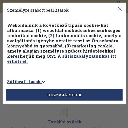
0
Toggle
Főmenü
Könyveink
navigation
Személyre szabott beállítások
Weboldalunk a következő típusú cookie-kat
alkalmazza: (1) weboldal működéséhez szükséges
technikai cookie, (2) funkcionális cookie, amely a
szolgáltatás igénybe vételét teszi az Ön számára
könnyebbé és gyorsabbá, (3) marketing cookie,
amely alapján személyre szabott hirdetésekkel
kereshetjük meg Önt.
A sütiszabályzatunkat itt
érheti el.
Sütibeállítások
HOZZÁJÁRULOK
További szűrők