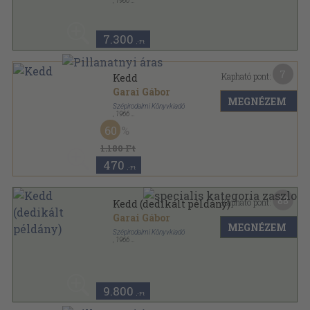
,
1980
Vászon
,
118
oldal
7.300
,-Ft
7
Kapható pont:
Kedd
Garai Gábor
MEGNÉZEM
Szépirodalmi Könyvkiadó
,
1966
Fűzött kemény papírkötés
,
114
oldal
60
1.180 Ft
470
,-Ft
88
Kapható pont:
Kedd (dedikált példány)
Garai Gábor
MEGNÉZEM
Szépirodalmi Könyvkiadó
,
1966
Vászon
,
114
oldal
9.800
,-Ft