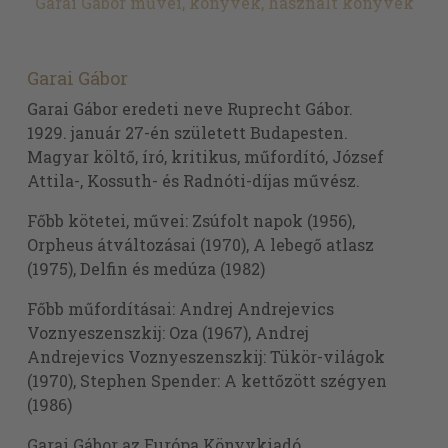
Garai Gábor művei, könyvek, használt könyvek
Garai Gábor
Garai Gábor eredeti neve Ruprecht Gábor.
1929. január 27-én született Budapesten.
Magyar költő, író, kritikus, műfordító, József
Attila-, Kossuth- és Radnóti-díjas művész.
Főbb kötetei, művei: Zsúfolt napok (1956),
Orpheus átváltozásai (1970), A lebegő atlasz
(1975), Delfin és medúza (1982)
Főbb műfordításai: Andrej Andrejevics
Voznyeszenszkij: Oza (1967), Andrej
Andrejevics Voznyeszenszkij: Tükör-világok
(1970), Stephen Spender: A kettőzött szégyen
(1986)
Garai Gábor az Európa Könyvkiadó