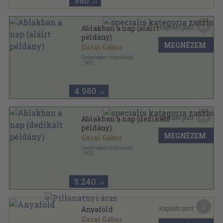
380
,-Ft
25
Kapható pont:
Ablakban a nap (aláírt
példány)
MEGNÉZEM
Garai Gábor
Szépirodalmi Könyvkiadó
,
1972
Vászon
,
120
oldal
4.980
,-Ft
26
Kapható pont:
Ablakban a nap (dedikált
példány)
MEGNÉZEM
Garai Gábor
Szépirodalmi Könyvkiadó
,
1972
Vászon
,
120
oldal
5.240
,-Ft
7
Kapható pont:
Anyaföld
Garai Gábor