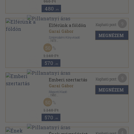
960 Ft
480
,-Ft
9
Kapható pont:
Elférünk a földön
Garai Gábor
MEGNÉZEM
Szépirodalmi Könyvkiadó
,
1973
Vászon
,
284
oldal
50
1.140 Ft
570
,-Ft
9
Kapható pont:
Emberi szertartás
Garai Gábor
MEGNÉZEM
Magvető Kiadó
,
1960
Félvászon
,
178
oldal
50
1.140 Ft
570
,-Ft
4
Kapható pont: