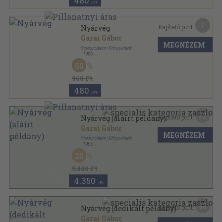
480
,-Ft
7
Kapható pont:
Nyárvég
Garai Gábor
MEGNÉZEM
Szépirodalmi Könyvkiadó
,
1966
Fűzött kemény papírkötés
,
246
oldal
50
960 Ft
480
,-Ft
22
Kapható pont:
Nyárvég (aláírt példány)
Garai Gábor
MEGNÉZEM
Szépirodalmi Könyvkiadó
,
1965
Fűzött kemény papírkötés
,
247
oldal
20
5.440 Ft
4.350
,-Ft
48
Kapható pont:
Nyárvég (dedikált példány)
Garai Gábor