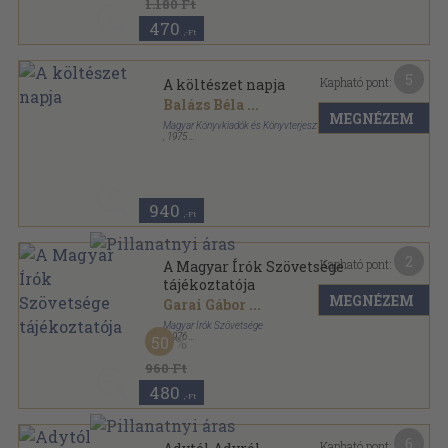
1.180 Ft
470
,-Ft
5
Kapható pont:
A költészet napja
Balázs Béla
...
MEGNÉZEM
Magyar Könyvkiadók és Könyvterjesztők Egyesülete
,
1975
Tűzött kötés
,
15
oldal
940
,-Ft
2
Kapható pont:
A Magyar Írók Szövetsége
tájékoztatója
MEGNÉZEM
Garai Gábor
...
Magyar Írók Szövetsége
,
1976
50
Tűzött kötés
,
140
oldal
A Magyar Írók Szövetsége tájékoztatója sorozat
960 Ft
480
,-Ft
6
Kapható pont: