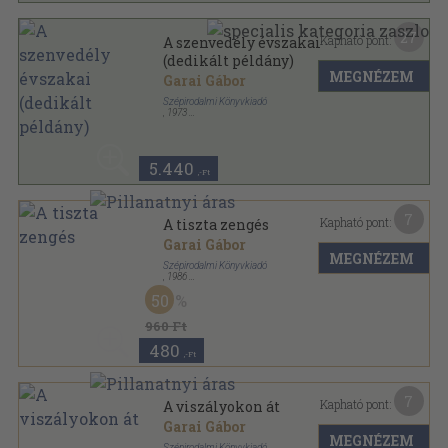
27
Kapható pont:
A szenvedély évszakai
(dedikált példány)
MEGNÉZEM
Garai Gábor
Szépirodalmi Könyvkiadó
,
1973
Vászon
,
680
oldal
5.440
,-Ft
7
Kapható pont:
A tiszta zengés
Garai Gábor
MEGNÉZEM
Szépirodalmi Könyvkiadó
,
1986
Vászon
,
248
oldal
50
960 Ft
480
,-Ft
7
Kapható pont:
A viszályokon át
Garai Gábor
MEGNÉZEM
Szépirodalmi Könyvkiadó