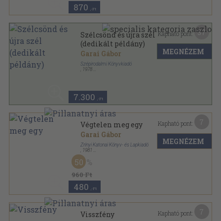
870
,-Ft
37
Kapható pont:
Szélcsönd és újra szél
(dedikált példány)
MEGNÉZEM
Garai Gábor
Szépirodalmi Könyvkiadó
,
1978
Fűzött kemény papírkötés
,
90
oldal
7.300
,-Ft
7
Kapható pont:
Végtelen meg egy
Garai Gábor
MEGNÉZEM
Zrínyi Katonai Könyv- és Lapkiadó
,
1981
Vászon
,
288
oldal
50
960 Ft
480
,-Ft
7
Kapható pont:
Visszfény