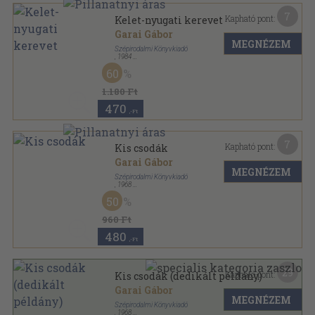
7
Kapható pont:
Kelet-nyugati kerevet
Garai Gábor
MEGNÉZEM
Szépirodalmi Könyvkiadó
,
1984
Vászon
,
102
oldal
60
1.180 Ft
470
,-Ft
7
Kapható pont:
Kis csodák
Garai Gábor
MEGNÉZEM
Szépirodalmi Könyvkiadó
,
1968
Vászon
,
99
oldal
50
960 Ft
480
,-Ft
29
Kapható pont:
Kis csodák (dedikált példány)
Garai Gábor
MEGNÉZEM
Szépirodalmi Könyvkiadó
,
1968