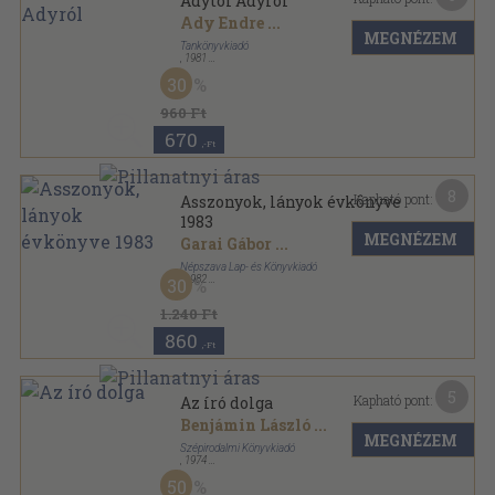
Adytól Adyról
Ady Endre
...
MEGNÉZEM
Tankönyvkiadó
,
1981
Fűzött kemény papírkötés
,
378
oldal
30
Íróktól írókról sorozat
960 Ft
670
,-Ft
8
Kapható pont:
Asszonyok, lányok évkönyve
1983
MEGNÉZEM
Garai Gábor
...
Népszava Lap- és Könyvkiadó
,
1982
30
Ragasztott papírkötés
,
297
oldal
Asszonyok, lányok évkönyve sorozat
1.240 Ft
860
,-Ft
5
Kapható pont:
Az író dolga
Benjámin László
...
MEGNÉZEM
Szépirodalmi Könyvkiadó
,
1974
Könyvkötői kötés
,
270
oldal
50
Diákkönyvtár sorozat