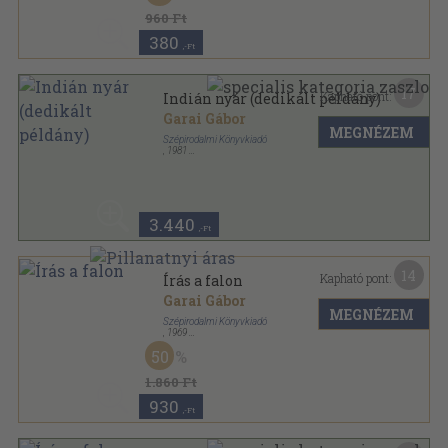
960 Ft
380
,-Ft
17
Kapható pont:
Indián nyár (dedikált példány)
Garai Gábor
MEGNÉZEM
Szépirodalmi Könyvkiadó
,
1981
Vászon
,
110
oldal
3.440
,-Ft
14
Kapható pont:
Írás a falon
Garai Gábor
MEGNÉZEM
Szépirodalmi Könyvkiadó
,
1969
Vászon
,
166
oldal
50
1.860 Ft
930
,-Ft