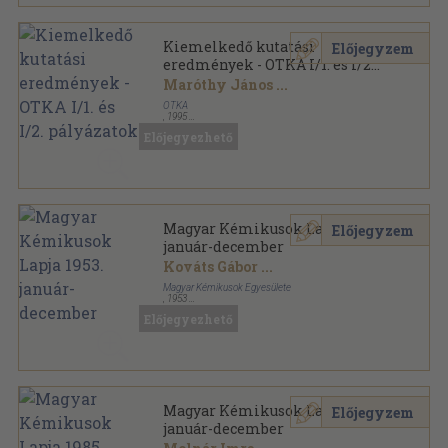
Kiemelkedő kutatási
Előjegyzem
eredmények - OTKA I/1. és I/2.
pályázatok
Maróthy János
...
OTKA
,
1995
Ragasztott papírkötés
,
162
oldal
Előjegyezhető
Magyar Kémikusok Lapja 1953.
Előjegyzem
január-december
Kováts Gábor
...
Magyar Kémikusok Egyesülete
,
1953
Könyvkötői kötés
,
360
oldal
Előjegyezhető
Magyar Kémikusok Lapja sorozat
Magyar Kémikusok Lapja 1985.
Előjegyzem
január-december