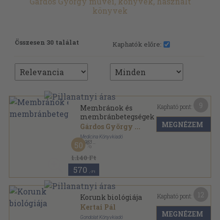
Gárdos György művei, könyvek, használt
könyvek
Összesen 30 találat
Kaphatók előre:
9
Kapható pont:
Membránok és
membránbetegségek
MEGNÉZEM
Gárdos György
...
Medicina Könyvkiadó
,
1983
50
Fűzött papírkötés
,
141
oldal
Aesculap sorozat
1.140 Ft
570
,-Ft
12
Kapható pont:
Korunk biológiája
Kertai Pál
MEGNÉZEM
Gondolat Könyvkiadó