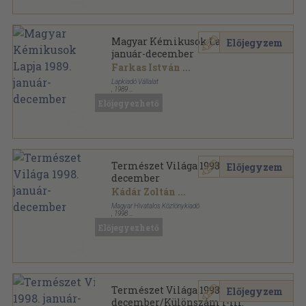
Magyar Kémikusok Lapja 1989.
Előjegyzem
január-december
Farkas István
...
Lapkiadó Vállalat
,
1989
Könyvkötői kötés
,
480
oldal
Előjegyezhető
Magyar Kémikusok Lapja sorozat
Természet Világa 1998. január-
Előjegyzem
december
Kádár Zoltán
...
Magyar Hivatalos Közlönykiadó
,
1998
Könyvkötői kötés
,
772
oldal
Előjegyezhető
Természet Világa sorozat
Természet Világa 1998. január-
Előjegyzem
december/Különszám I-III.