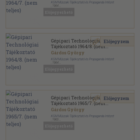
KGM Műszaki Tájékoztató és Propaganda Intézet
,
1964
Tűzött kötés
,
169
oldal
Előjegyezhető
Gépipari Technológiai Tájékoztató sorozat
Gépipari Technológiai
Előjegyzem
Tájékoztató 1964/8. (nem
teljes)
Gárdos György
KGM Műszaki Tájékoztató és Propaganda Intézet
,
1964
Tűzött kötés
,
169
oldal
Előjegyezhető
Gépipari Technológiai Tájékoztató sorozat
Gépipari Technológiai
Előjegyzem
Tájékoztató 1965/7. (nem
teljes)
Gárdos György
KGM Műszaki Tájékoztató és Propaganda Intézet
,
1965
Tűzött kötés
,
169
oldal
Előjegyezhető
Gépipari Technológiai Tájékoztató sorozat