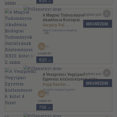
820
,-Ft
4
Kapható pont:
A Magyar Tudományos
Akadémia Biológiai
MEGNÉZEM
Tudományok Osztályának
Gergely Pál
...
Közleményei XXIII. kötet 1-2.
Magyar Tudományos Akadémia
szám
,
1980
Ragasztott papírkötés
,
253
oldal
A Magyar Tudományos Akadémia Biológiai
Tudományok Osztályának Közleményei sorozat
50
1.640 Ft
820
,-Ft
4
Kapható pont:
A Veszprémi Vegyipari
Egyetem közleményei 6. kötet
MEGNÉZEM
4. füzet
Papp Sándor
...
Veszprémi Vegyipari Egyetem
,
1963
60
Ragasztott papírkötés
,
80
oldal
A Veszprémi Vegyipari Egyetem közleményei
1.880 Ft
sorozat
750
,-Ft