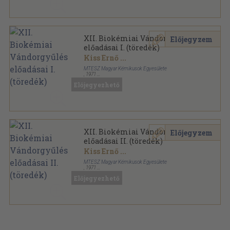
XII. Biokémiai Vándorgyűlés
Előjegyzem
előadásai I. (töredék)
Kiss Ernő
...
MTESZ Magyar Kémikusok Egyesülete
,
1971
Ragasztott papírkötés
,
199
oldal
Előjegyezhető
XII. Biokémiai Vándorgyűlés
Előjegyzem
előadásai II. (töredék)
Kiss Ernő
...
MTESZ Magyar Kémikusok Egyesülete
,
1971
Ragasztott papírkötés
,
454
oldal
Előjegyezhető