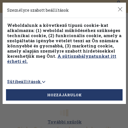
0
Toggle
Főmenü
Könyveink
navigation
Személyre szabott beállítások
Weboldalunk a következő típusú cookie-kat
alkalmazza: (1) weboldal működéséhez szükséges
technikai cookie, (2) funkcionális cookie, amely a
szolgáltatás igénybe vételét teszi az Ön számára
könnyebbé és gyorsabbá, (3) marketing cookie,
amely alapján személyre szabott hirdetésekkel
kereshetjük meg Önt.
A sütiszabályzatunkat itt
érheti el.
Sütibeállítások
HOZZÁJÁRULOK
További szűrők