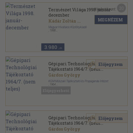
20
Kapható pont:
Természet Világa 1998. január-
december
MEGNÉZEM
Kádár Zoltán
...
Magyar Hivatalos Közlönykiadó
,
1998
Tűzött kötés
,
772
oldal
Természet Világa sorozat
3.980
,-Ft
Gépipari Technológiai
Előjegyzem
Tájékoztató 1964/7. (nem
teljes)
Gárdos György
KGM Műszaki Tájékoztató és Propaganda Intézet
,
1964
Tűzött kötés
,
265
oldal
Előjegyezhető
Gépipari Technológiai Tájékoztató sorozat
Gépipari Technológiai
Előjegyzem
Tájékoztató 1964/7. (nem
teljes)
Gárdos György