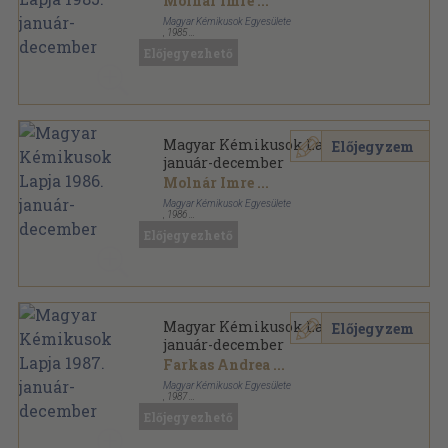
Molnár Imre
...
Magyar Kémikusok Egyesülete
,
1985
Könyvkötői kötés
,
572
oldal
Előjegyezhető
Magyar Kémikusok Lapja sorozat
Magyar Kémikusok Lapja 1986.
Előjegyzem
január-december
Molnár Imre
...
Magyar Kémikusok Egyesülete
,
1986
Könyvkötői kötés
,
480
oldal
Előjegyezhető
Magyar Kémikusok Lapja sorozat
Magyar Kémikusok Lapja 1987.
Előjegyzem
január-december
Farkas Andrea
...
Magyar Kémikusok Egyesülete
,
1987
Könyvkötői kötés
,
480
oldal
Előjegyezhető
Magyar Kémikusok Lapja sorozat