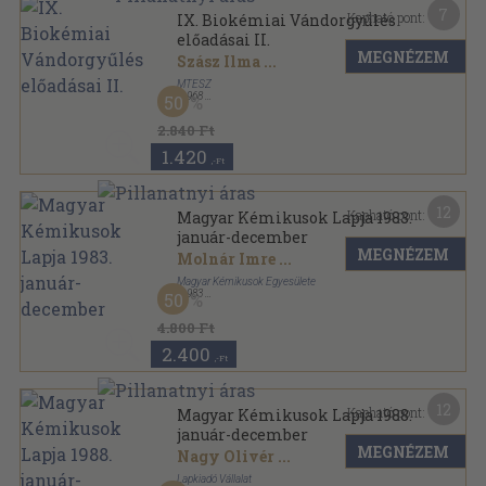
7
Kapható pont:
IX. Biokémiai Vándorgyűlés
előadásai II.
MEGNÉZEM
Szász Ilma
...
MTESZ
,
1968
50
Tűzött kötés
,
315
oldal
2.840 Ft
1.420
,-Ft
12
Kapható pont:
Magyar Kémikusok Lapja 1983.
január-december
MEGNÉZEM
Molnár Imre
...
Magyar Kémikusok Egyesülete
,
1983
50
Ragasztott papírkötés
,
576
oldal
Magyar Kémikusok Lapja sorozat
4.800 Ft
2.400
,-Ft
12
Kapható pont:
Magyar Kémikusok Lapja 1988.
január-december
MEGNÉZEM
Nagy Olivér
...
Lapkiadó Vállalat