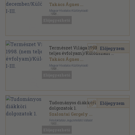
Takács Ágnes
...
Magyar Hivatalos Közlönykiadó
,
1998
Tűzött kötés
,
1444
oldal
Előjegyezhető
Természet Világa sorozat
Természet Világa 1998. (nem
Előjegyzem
teljes évfolyam)/Különszám I-
III.
Takács Ágnes
...
Magyar Hivatalos Közlönykiadó
,
1998
Tűzött kötés
,
1396
oldal
Előjegyezhető
Természet Világa sorozat
Tudományos diákköri
Előjegyzem
dolgozatok 1.
Szalontai Gergely
...
Felsőoktatási Jegyzetellátó Vállalat
,
1955
Tűzött kötés
,
175
oldal
Előjegyezhető