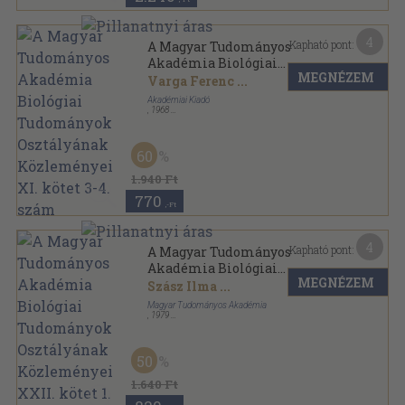
4
Kapható pont:
A Magyar Tudományos
Akadémia Biológiai
MEGNÉZEM
Tudományok Osztályának
Varga Ferenc
...
Közleményei XI. kötet 3-4.
Akadémiai Kiadó
szám
,
1968
Tűzött kötés
,
407
oldal
A Magyar Tudományos Akadémia Biológiai
Tudományok Osztályának Közleményei sorozat
60
1.940 Ft
770
,-Ft
4
Kapható pont:
A Magyar Tudományos
Akadémia Biológiai
MEGNÉZEM
Tudományok Osztályának
Szász Ilma
...
Közleményei XXII. kötet 1.
Magyar Tudományos Akadémia
szám
,
1979
Ragasztott papírkötés
,
168
oldal
A Magyar Tudományos Akadémia Biológiai
Tudományok Osztályának Közleményei sorozat
50
1.640 Ft