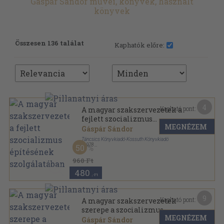
Gáspár Sándor művei, könyvek, használt
könyvek
Összesen 136 találat
Kaphatók előre:
4
Kapható pont:
A magyar szakszervezetek a
fejlett szocializmus
MEGNÉZEM
építésének szolgálatában
Gáspár Sándor
Táncsics Könyvkiadó-Kossuth Könyvkiadó
,
1978
50
Vászon
,
232
oldal
960 Ft
480
,-Ft
9
Kapható pont:
A magyar szakszervezetek
szerepe a szocializmus
MEGNÉZEM
építésében
Gáspár Sándor