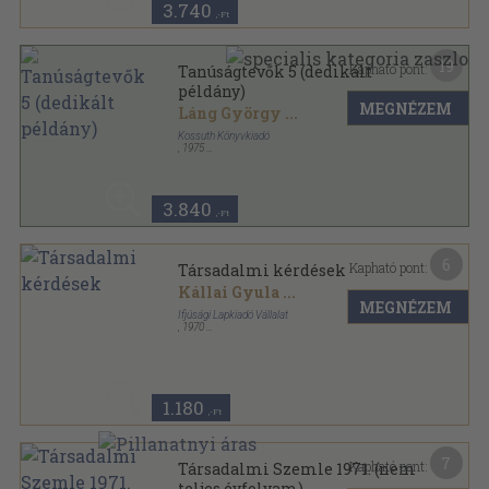
3.740
,-Ft
19
Kapható pont:
Tanúságtevők 5 (dedikált
példány)
MEGNÉZEM
Láng György
...
Kossuth Könyvkiadó
,
1975
Vászon
,
491
oldal
Tanúságtevők sorozat
3.840
,-Ft
6
Kapható pont:
Társadalmi kérdések
Kállai Gyula
...
MEGNÉZEM
Ifjúsági Lapkiadó Vállalat
,
1970
Fűzött papírkötés
,
240
oldal
Marxista vitakör sorozat
1.180
,-Ft
7
Kapható pont:
Társadalmi Szemle 1971. (nem
teljes évfolyam)