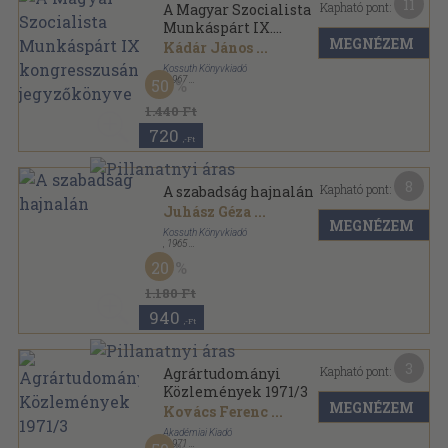
11
Kapható pont:
A Magyar Szocialista
Munkáspárt IX.
MEGNÉZEM
kongresszusának
Kádár János
...
jegyzőkönyve
Kossuth Könyvkiadó
,
1967
50
Vászon
,
519
oldal
1.440 Ft
720
,-Ft
8
Kapható pont:
A szabadság hajnalán
Juhász Géza
...
MEGNÉZEM
Kossuth Könyvkiadó
,
1965
Vászon
,
390
oldal
20
1.180 Ft
940
,-Ft
3
Kapható pont:
Agrártudományi
Közlemények 1971/3
MEGNÉZEM
Kovács Ferenc
...
Akadémiai Kiadó
,
1971