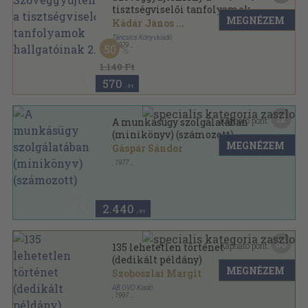
tisztségviselői tanfolyamok
MEGNÉZEM
hallgatóinak 2.
Kádár János
...
Táncsics Könyvkiadó
,
1979
50
Ragasztott papírkötés
,
267
oldal
1.140 Ft
570
,-Ft
12
Kapható pont:
A munkásügy szolgálatában
(minikönyv) (számozott)
MEGNÉZEM
Gáspár Sándor
,
1977
Fűzött kemény papírkötés
,
61
oldal
2.440
,-Ft
60
Kapható pont:
135 lehetetlen történet
(dedikált példány)
MEGNÉZEM
Szoboszlai Margit
AB OVO Kiadó
,
1997
Fűzött kemény papírkötés
,
213
oldal