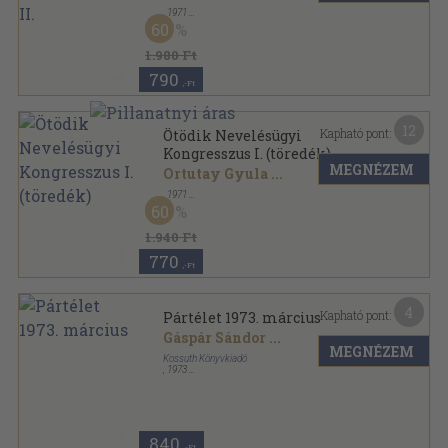
,
1971
Vászon
,
540
oldal
60
1.980 Ft
790
,-Ft
12
Kapható pont:
Ötödik Nevelésügyi
Kongresszus I. (töredék)
MEGNÉZEM
Ortutay Gyula
...
,
1971
Vászon
,
197
oldal
60
1.940 Ft
770
,-Ft
4
Kapható pont:
Pártélet 1973. március
Gáspár Sándor
...
MEGNÉZEM
Kossuth Könyvkiadó
,
1973
Ragasztott papírkötés
,
96
oldal
Pártélet sorozat
840
,-Ft