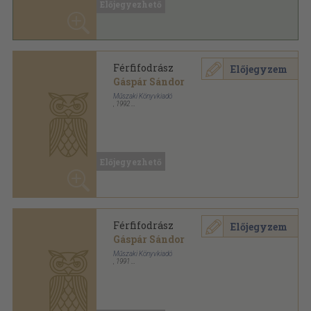
Férfifodrász
Előjegyzem
Gáspár Sándor
Műszaki Könyvkiadó
,
1992
Ragasztott papírkötés
,
170
oldal
Előjegyezhető
Férfifodrász
Előjegyzem
Gáspár Sándor
Műszaki Könyvkiadó
,
1991
Ragasztott papírkötés
,
170
oldal
Előjegyezhető