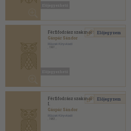
Férfifodrász szakmai ismeret
Előjegyzem
Gáspár Sándor
Műszaki Könyvkiadó
,
1991
Ragasztott papírkötés
,
199
oldal
Előjegyezhető
Férfifodrász szakmai ismeret
Előjegyzem
I.
Gáspár Sándor
Műszaki Könyvkiadó
,
1983
Ragasztott papírkötés
,
170
oldal
Előjegyezhető