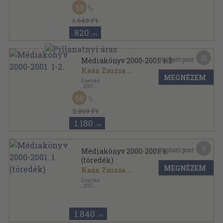
Ragasztott papírkötés
,
229
oldal
50
1.640 Ft
820
,-Ft
18
Kapható pont:
Médiakönyv 2000-2001. 1-2.
Kaán Zsuzsa
...
MEGNÉZEM
Enamiké
,
2001
Ragasztott papírkötés
,
981
oldal
60
Médiakönyv sorozat
2.960 Ft
1.180
,-Ft
9
Kapható pont:
Médiakönyv 2000-2001. 1.
(töredék)
MEGNÉZEM
Kaán Zsuzsa
...
Enamiké
,
2001
Ragasztott papírkötés
,
513
oldal
Médiakönyv sorozat
1.840
,-Ft