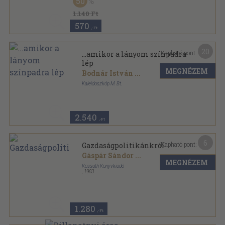
50
Ragasztott papírkötés
,
114
oldal
Agrártudományi Közlemények sorozat
1.140 Ft
570
,-Ft
20
Kapható pont:
...amikor a lányom színpadra
lép
MEGNÉZEM
Bodnár István
...
Kaleidoszkóp M. Bt.
Ragasztott papírkötés
,
160
oldal
2.540
,-Ft
6
Kapható pont:
Gazdaságpolitikánkról
Gáspár Sándor
...
MEGNÉZEM
Kossuth Könyvkiadó
,
1983
Ragasztott papírkötés
,
259
oldal
1.280
,-Ft