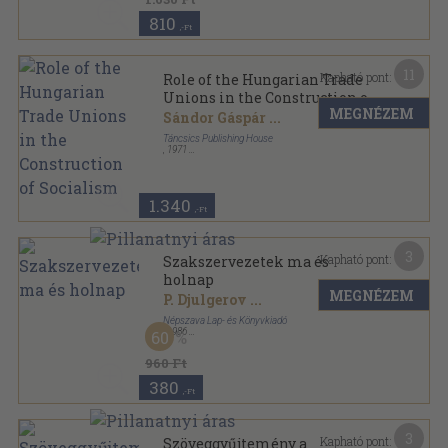
810
,-Ft
11
Kapható pont:
Role of the Hungarian Trade
Unions in the Construction of
MEGNÉZEM
Socialism
Sándor Gáspár
...
Táncsics Publishing House
,
1971
Vászon
,
358
oldal
1.340
,-Ft
3
Kapható pont:
Szakszervezetek ma és
holnap
MEGNÉZEM
P. Djulgerov
...
Népszava Lap- és Könyvkiadó
,
1986
60
Ragasztott papírkötés
,
192
oldal
Fórum sorozat
960 Ft
380
,-Ft
3
Kapható pont:
Szöveggyűjtemény a