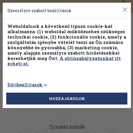
0
Toggle
Főmenü
Könyveink
navigation
Személyre szabott beállítások
Weboldalunk a következő típusú cookie-kat
alkalmazza: (1) weboldal működéséhez szükséges
technikai cookie, (2) funkcionális cookie, amely a
szolgáltatás igénybe vételét teszi az Ön számára
könnyebbé és gyorsabbá, (3) marketing cookie,
amely alapján személyre szabott hirdetésekkel
kereshetjük meg Önt.
A sütiszabályzatunkat itt
érheti el.
Sütibeállítások
HOZZÁJÁRULOK
További szűrők