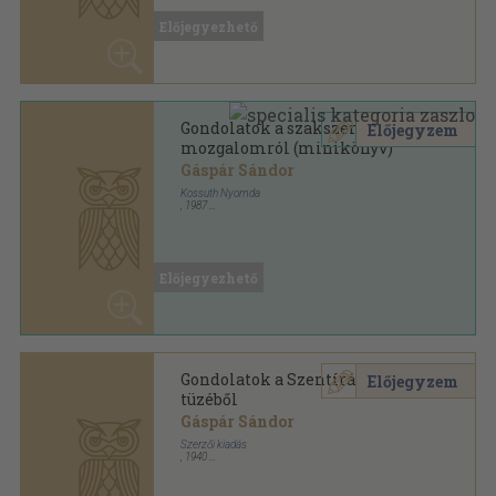
Gondolatok a szakszervezeti
Előjegyzem
mozgalomról (minikönyv)
Gáspár Sándor
Kossuth Nyomda
,
1987
Bőr
,
55
oldal
Gondolatok... sorozat
Előjegyezhető
Gondolatok a Szentírás
Előjegyzem
tüzéből
Gáspár Sándor
Szerzői kiadás
,
1940
Varrott papírkötés
,
94
oldal
Előjegyezhető