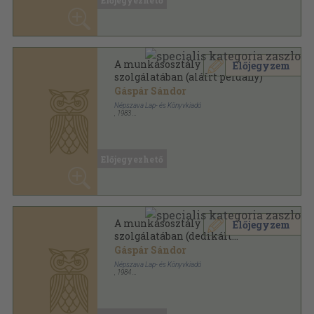
A munkásosztály
Előjegyzem
szolgálatában (aláírt példány)
Gáspár Sándor
Népszava Lap- és Könyvkiadó
,
1983
Ragasztott papírkötés
,
354
oldal
Előjegyezhető
A munkásosztály
Előjegyzem
szolgálatában (dedikált
példány)
Gáspár Sándor
Népszava Lap- és Könyvkiadó
,
1984
Ragasztott papírkötés
,
371
oldal
Előjegyezhető