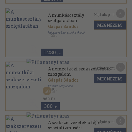
6
Kapható pont:
A munkásosztály
szolgálatában
MEGNÉZEM
Gáspár Sándor
Népszava Lap- és Könyvkiadó
,
1984
Ragasztott papírkötés
,
371
oldal
1.280
,-Ft
6
Kapható pont:
A nemzetközi szakszervezeti
mozgalom
MEGNÉZEM
Gáspár Sándor
Kossuth Könyvkiadó
,
1980
60
Vászon
,
312
oldal
960 Ft
380
,-Ft
6
Kapható pont:
A szakszervezetek a fejlett
szocializmusért