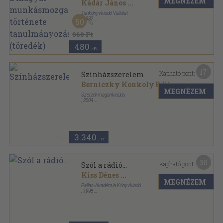
MEGNÉZEM
története tanulmányozásához
Kádár János
...
II. (töredék)
Tankönyvkiadó Vállalat
,
1982
50
Ragasztott papírkötés
,
349
oldal
960 Ft
480
,-Ft
17
Kapható pont:
Színházszerelem
Berniczky Konkoly Edit
...
MEGNÉZEM
Szerzői magánkiadás
,
2004
Fűzött kemény papírkötés
,
168
oldal
3.340
,-Ft
30
Kapható pont:
Szól a rádió...
Kiss Dénes
...
MEGNÉZEM
Pallas-Akadémia Könyvkiadó
,
1998
Ragasztott papírkötés
,
366
oldal