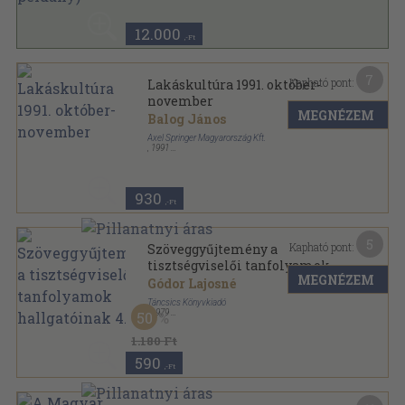
12.000
,-Ft
7
Kapható pont:
Lakáskultúra 1991. október-
november
MEGNÉZEM
Balog János
Axel Springer Magyarország Kft.
,
1991
Tűzött kötés
,
58
oldal
Lakáskultúra sorozat
930
,-Ft
5
Kapható pont:
Szöveggyűjtemény a
tisztségviselői tanfolyamok
MEGNÉZEM
hallgatóinak 4.
Gódor Lajosné
Táncsics Könyvkiadó
,
1979
50
Fűzött papírkötés
,
354
oldal
1.180 Ft
590
,-Ft