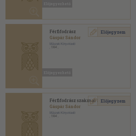
Férfifodrász
Előjegyzem
Gáspár Sándor
Műszaki Könyvkiadó
,
1994
Ragasztott papírkötés
,
170
oldal
Előjegyezhető
Férfifodrász szakmai ismeret
Előjegyzem
Gáspár Sándor
Műszaki Könyvkiadó
,
1994
Ragasztott papírkötés
,
199
oldal
Előjegyezhető