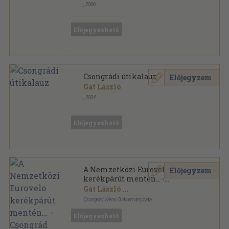
,
2006
Ragasztott papírkötés
,
248
oldal
Előjegyezhető
Csongrádi útikalauz
Előjegyzem
Gát László
,
2004
Ragasztott papírkötés
,
216
oldal
Előjegyezhető
A Nemzetközi Eurovelo
Előjegyzem
kerékpárút mentén... -
Csongrád
Gát László
...
Csongrád Város Önkormányzata
Tűzött kötés
,
18
oldal
Előjegyezhető