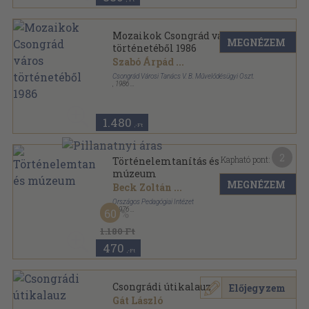
Mozaikok Csongrád város
MEGNÉZEM
történetéből 1986
Szabó Árpád
...
Csongrád Városi Tanács V. B. Művelődésügyi Oszt.
,
1986
Ragasztott papírkötés
,
175
oldal
Mozaikok Csongrád város történetéből sorozat
1.480
,-Ft
2
Kapható pont:
Történelemtanítás és
múzeum
MEGNÉZEM
Beck Zoltán
...
Országos Pedagógiai Intézet
,
1976
60
Fűzött kemény papírkötés
,
109
oldal
1.180 Ft
470
,-Ft
Csongrádi útikalauz
Előjegyzem
Gát László