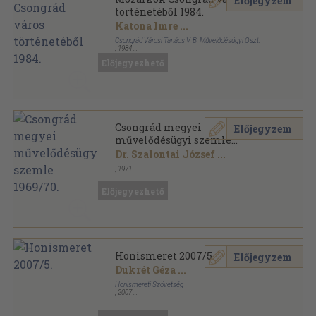
Előjegyzem
történetéből 1984.
Katona Imre
...
Csongrád Városi Tanács V. B. Művelődésügyi Oszt.
,
1984
Ragasztott papírkötés
,
203
oldal
Előjegyezhető
Mozaikok Csongrád város történetéből sorozat
Csongrád megyei
Előjegyzem
művelődésügyi szemle
1969/70.
Dr. Szalontai József
...
,
1971
Fűzött papírkötés
,
255
oldal
Előjegyezhető
Honismeret 2007/5.
Előjegyzem
Dukrét Géza
...
Honismereti Szövetség
,
2007
Ragasztott papírkötés
,
117
oldal
Honismeret sorozat