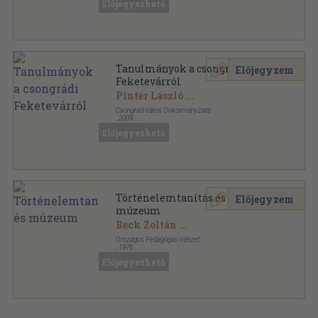
Előjegyezhető
Tanulmányok a csongrádi
Előjegyzem
Feketevárról
Pintér László
...
Csongrád Város Önkormányzata
,
2009
Ragasztott papírkötés
,
203
oldal
Előjegyezhető
Oppidum Csongrád sorozat
Történelemtanítás és
Előjegyzem
múzeum
Beck Zoltán
...
Országos Pedagógiai Intézet
,
1976
Ragasztott papírkötés
,
109
oldal
Előjegyezhető