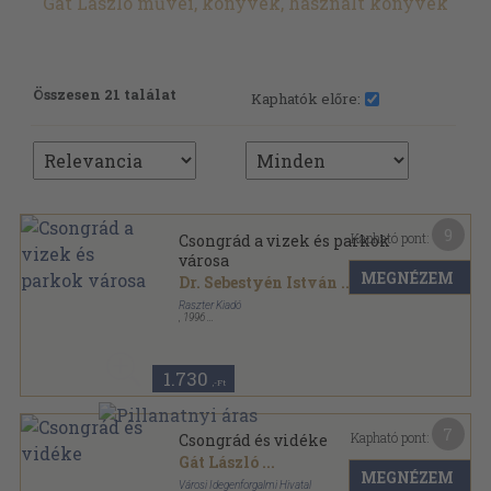
Gát László művei, könyvek, használt könyvek
Összesen 21 találat
Kaphatók előre:
9
Kapható pont:
Csongrád a vizek és parkok
városa
MEGNÉZEM
Dr. Sebestyén István
...
Raszter Kiadó
,
1996
Ragasztott papírkötés
,
96
oldal
1.730
,-Ft
7
Kapható pont:
Csongrád és vidéke
Gát László
...
MEGNÉZEM
Városi Idegenforgalmi Hivatal