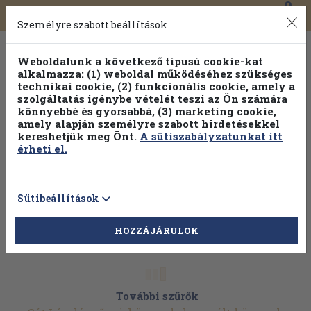
0
Toggle
Főmenü
Könyveink
navigation
Személyre szabott beállítások
Weboldalunk a következő típusú cookie-kat
alkalmazza: (1) weboldal működéséhez szükséges
technikai cookie, (2) funkcionális cookie, amely a
szolgáltatás igénybe vételét teszi az Ön számára
könnyebbé és gyorsabbá, (3) marketing cookie,
amely alapján személyre szabott hirdetésekkel
kereshetjük meg Önt.
A sütiszabályzatunkat itt
érheti el.
Sütibeállítások
HOZZÁJÁRULOK
További szűrők