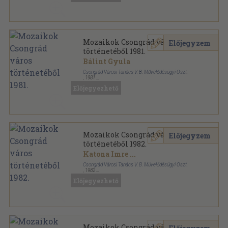
Mozaikok Csongrád város
Előjegyzem
történetéből 1981.
Bálint Gyula
Csongrád Városi Tanács V. B. Művelődésügyi Oszt.
,
1981
Ragasztott papírkötés
,
252
oldal
Előjegyezhető
Mozaikok Csongrád város történetéből sorozat
Mozaikok Csongrád város
Előjegyzem
történetéből 1982.
Katona Imre
...
Csongrád Városi Tanács V. B. Művelődésügyi Oszt.
,
1982
Ragasztott papírkötés
,
377
oldal
Előjegyezhető
Mozaikok Csongrád város történetéből sorozat
Mozaikok Csongrád város