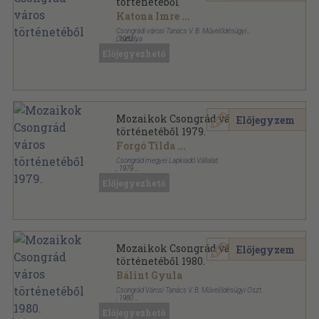
történetéből
Katona Imre
...
Csongrádi városi Tanács V. B. Művelődésügyi
Osztálya
,
1982
Ragasztott papírkötés
,
252
oldal
Előjegyezhető
Mozaikok Csongrád város
Előjegyzem
történetéből 1979.
Forgó Tilda
...
Csongrád megyei Lapkiadó Vállalat
,
1979
Fűzött papírkötés
,
256
oldal
Előjegyezhető
Mozaikok Csongrád város történetéből sorozat
Mozaikok Csongrád város
Előjegyzem
történetéből 1980.
Bálint Gyula
Csongrád Városi Tanács V. B. Művelődésügyi Oszt.
,
1980
Fűzött papírkötés
,
201
oldal
Előjegyezhető
Mozaikok Csongrád város történetéből sorozat