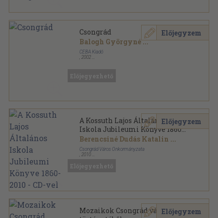
Csongrád
Előjegyzem
Balogh Györgyné
...
CEBA Kiadó
,
2002
Fűzött kemény papírkötés
,
160
oldal
A XXI. század küszöbén sorozat
Előjegyezhető
A Kossuth Lajos Általános
Előjegyzem
Iskola Jubileumi Könyve 1860-
2010 - CD-vel
Berencsiné Dudás Katalin
...
Csongrád Város Önkormányzata
,
2010
Fűzött kemény papírkötés
,
175
oldal
Előjegyezhető
Mozaikok Csongrád város
Előjegyzem