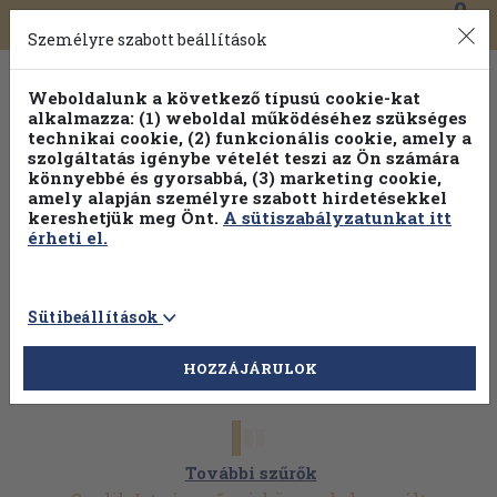
0
Toggle
Főmenü
Könyveink
navigation
Személyre szabott beállítások
Weboldalunk a következő típusú cookie-kat
alkalmazza: (1) weboldal működéséhez szükséges
technikai cookie, (2) funkcionális cookie, amely a
szolgáltatás igénybe vételét teszi az Ön számára
könnyebbé és gyorsabbá, (3) marketing cookie,
amely alapján személyre szabott hirdetésekkel
kereshetjük meg Önt.
A sütiszabályzatunkat itt
érheti el.
Sütibeállítások
HOZZÁJÁRULOK
További szűrők