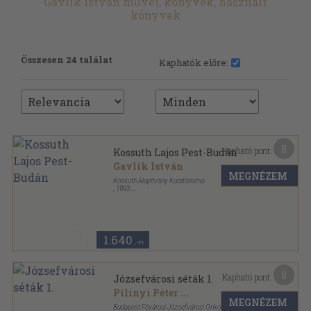
Gavlik István művei, könyvek, használt
könyvek
Összesen 24 találat
Kaphatók előre:
8
Kapható pont:
Kossuth Lajos Pest-Budán
Gavlik István
MEGNÉZEM
Kossuth Alapítvány Kuratóriuma
,
1993
Ragasztott papírkötés
,
59
oldal
Kossuth köri füzetek-Kossuth Lajos emléktúrák
sorozat
1.640
,-Ft
8
Kapható pont:
Józsefvárosi séták 1.
Pilinyi Péter
...
MEGNÉZEM
Budapest Fővárosi Józsefvárosi Önkormányzat