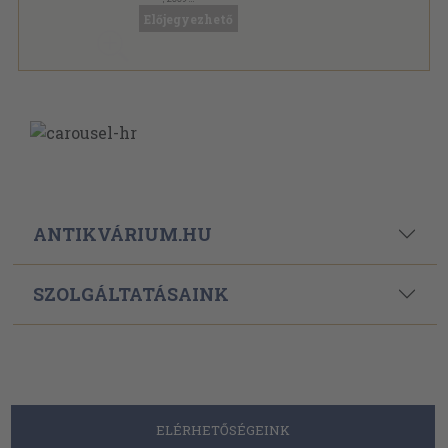
Ragasztott papírkötés
,
253
oldal
Előjegyezhető
Budapesti Helytörténeti Emlékkönyv sorozat
ANTIKVÁRIUM.HU
SZOLGÁLTATÁSAINK
ELÉRHETŐSÉGEINK