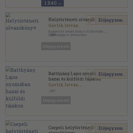
1.840
,-Ft
Helytörténeti olvasókönyv
Előjegyzem
Gavlik István
Budapest XX. kerületi Tanács V. B. Művelődés-,
Egészségüigy és Sportosztálya
,
1988
Tűzött kötés
,
33
oldal
Előjegyezhető
Batthyány Lajos nyomában
Előjegyzem
hazai és külföldi tájakon
Gavlik István
...
,
2007
Tűzött kötés
,
64
oldal
Batthyány Lajos-emléktúrák sorozat
Előjegyezhető
Csepeli helytörténeti
Előjegyzem
olvasókönyv