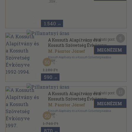
,
2004
Tűzött kötés
,
72
oldal
Józsefvárosi Séták sorozat
1.540
,-Ft
5
Kapható pont:
A Kossuth Alapítvány és a
Kossuth Szövetség Évkönyve
MEGNÉZEM
1992-1994.
M. Pásztor József
Kossuth Alapítvány és a Kossuth Szövetség kiadása
,
1994
50
Ragasztott papírkötés
,
191
oldal
Kossuth köri füzetek, dokumentumok sorozat
1.180 Ft
590
,-Ft
13
Kapható pont:
A Kossuth Alapítvány és a
Kossuth Szövetség Évkönyve
MEGNÉZEM
1997.
M. Pásztor József
Kossuth Alapítvány és a Kossuth Szövetség kiadása
,
1998
50
Ragasztott papírkötés
,
462
oldal
Kossuth köri füzetek, dokumentumok sorozat
1.740 Ft
870
,-Ft