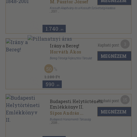
MEGNÉZEM
M. Pásztor József
Kossuth Alapítvány és a Kossuth Szövetség kiadása
,
2001
Ragasztott papírkötés
,
200
oldal
Kossuth köri füzetek, dokumentumok sorozat
1.740
,-Ft
3
Kapható pont:
Irány a Bereg!
Horváth Ákos
MEGNÉZEM
Bereg Térségi Fejlesztési Társulat
Tűzött kötés
,
48
oldal
50
1.180 Ft
590
,-Ft
15
Kapható pont:
Budapesti Helytörténeti
Emlékkönyv II.
MEGNÉZEM
Sipos András
...
Budapesti Honismereti Társaság
,
2006
Ragasztott papírkötés
,
238
oldal
Budapesti Helytörténeti Emlékkönyv sorozat