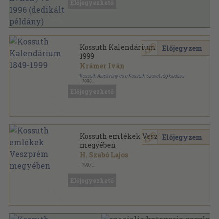
Előjegyezhető
Kossuth köri füzetek, dokumentumok sorozat
Kossuth Kalendárium 1849-
Előjegyzem
1999
Krámer Iván
Kossuth Alapítvány és a Kossuth Szövetség kiadása
,
1999
Ragasztott papírkötés
,
340
oldal
Előjegyezhető
Kossuth Kalendárium sorozat
Kossuth emlékek Veszprém
Előjegyzem
megyében
H. Szabó Lajos
,
1997
Ragasztott papírkötés
,
252
oldal
Előjegyezhető