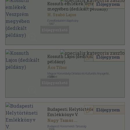
Kossuth emlékek Veszprém
Előjegyzem
megyében (dedikált példány)
H. Szabó Lajos
Ezredfordulóért Alapítvány
,
1997
Ragasztott papírkötés
,
241
oldal
Előjegyezhető
Kossuth Lajos (dedikált
Előjegyzem
példány)
Ács Tibor
Magyar Honvédség Oktatási és Kulturális Anyagellátó
Központ
,
1994
Ragasztott papírkötés
,
96
oldal
Előjegyezhető
Budapesti Helytörténeti
Előjegyzem
Emlékkönyv V.
Nagy Tamás
...
Budapesti Honismereti Társaság
,
2009