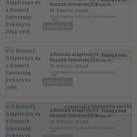
Kossuth Szövetség Évkönyve
1994-1995.
M. Pásztor József
Kossuth Alapítvány és a Kossuth Szövetség kiadása
,
1996
Ragasztott papírkötés
,
275
oldal
Előjegyezhető
Kossuth köri füzetek, dokumentumok sorozat
A Kossuth Alapítvány és a
Előjegyzem
Kossuth Szövetség Évkönyve
1996
M. Pásztor József
Kossuth Alapítvány és a Kossuth Szövetség kiadása
,
1997
Ragasztott papírkötés
,
285
oldal
Előjegyezhető
Kossuth köri füzetek, dokumentumok sorozat
A Kossuth Alapítvány és a
Előjegyzem
Kossuth Szövetség Évkönyve
1996 (dedikált példány)
M. Pásztor József
Kossuth Alapítvány és a Kossuth Szövetség kiadása
,
1997
Ragasztott papírkötés
,
285
oldal