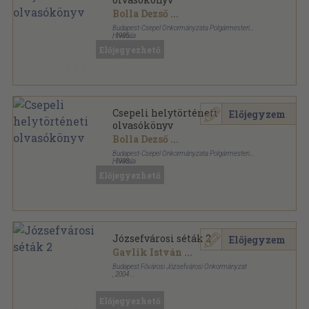
Bolla Dezső
...
Budapest-Csepel Önkormányzata Polgármesteri
Hivatala
,
1995
Tűzött kötés
,
61
oldal
Előjegyezhető
Csepeli füzetek sorozat
Csepeli helytörténeti
Előjegyzem
olvasókönyv
Bolla Dezső
...
Budapest-Csepel Önkormányzata Polgármesteri
Hivatala
,
1993
Tűzött kötés
,
32
oldal
Előjegyezhető
Csepeli füzetek sorozat
Józsefvárosi séták 2
Előjegyzem
Gavlik István
...
Budapest Fővárosi Józsefvárosi Önkormányzat
,
2004
Tűzött kötés
,
72
oldal
Józsefvárosi Séták sorozat
Előjegyezhető