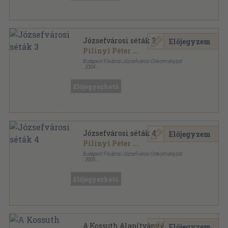
Józsefvárosi séták 3
Előjegyzem
Pilinyi Péter
...
Budapest Fővárosi Józsefvárosi Önkormányzat
,
2004
Tűzött kötés
,
52
oldal
Józsefvárosi Séták sorozat
Előjegyezhető
Józsefvárosi séták 4
Előjegyzem
Pilinyi Péter
...
Budapest Fővárosi Józsefvárosi Önkormányzat
,
2005
Tűzött kötés
,
48
oldal
Józsefvárosi Séták sorozat
Előjegyezhető
A Kossuth Alapítvány és a
Előjegyzem