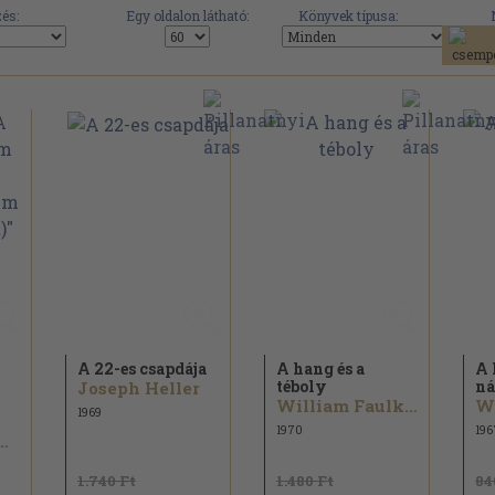
és:
Egy oldalon látható:
Könyvek típusa:
A 22-es csapdája
A hang és a
A 
téboly
ná
Joseph Heller
William Faulkner
Wa
1969
1970
196
tte Bronte...
1.740 Ft
1.480 Ft
84