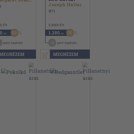
Joseph Heller
1
1971
0 Ft
1.840 Ft
50
30
0
1.280
,-Ft
,-Ft
12
pont kapható
pont kapható
MEGNÉZEM
MEGNÉZEM