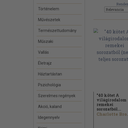
Rendez
Történelem
Művészetek
Természettudomány
Műszaki
Vallás
Életrajz
Háztartástan
Pszichológia
"40 kötet A
Szerelmes regények
világirodalom
remekei
Akció, kaland
sorozatból...
Charlo
Idegennyelv