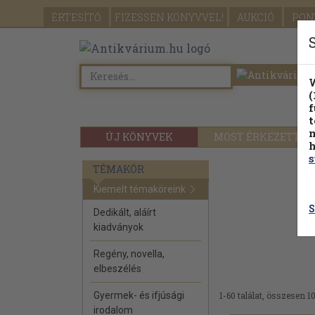
ÉRTESÍTŐ
FIZESSEN
KÖNYVVEL!
AUKCIÓ
PON
W
(
f
t
m
ÚJ KÖNYVEK
MOST ÉRKEZETT
h
s
TÉMAKÖR
Kiemelt témaköreink
S
Dedikált, aláírt
kiadványok
Regény, novella,
elbeszélés
Gyermek- és ifjúsági
1-60 találat, összesen 10
irodalom