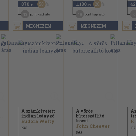
50
20
870
1.180
42
,-Ft
,-Ft
13
18
6
pont kapható
pont kapható
MEGNÉZEM
MEGNÉZEM
A számkivetett
A vörös
Az
indián leányzó
bútorszállító
tr
aniel Hawthorne
kocsi
Eudora Welty
John Cheever
1982
197
1983