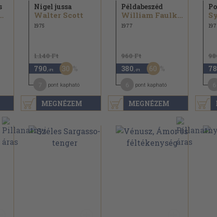
s
Nigel jussa
Példabeszéd
Po
n Garland...
Walter Scott
William Faulkner
Sy
1975
1977
197
1.140 Ft
960 Ft
98
30
60
790
380
78
,-Ft
,-Ft
7
6
6
pont kapható
pont kapható
MEGNÉZEM
MEGNÉZEM