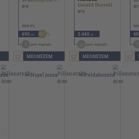
Gerald Durrell
1975
197
1974
980 Ft
96
50
490
2.440
48
,-Ft
,-Ft
7
22
7
pont kapható
pont kapható
MEGNÉZEM
MEGNÉZEM