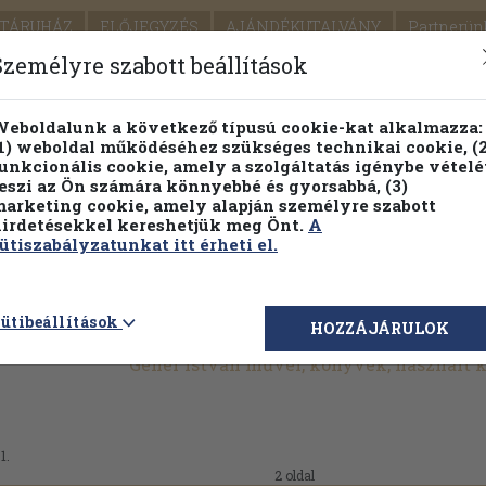
TÁRUHÁZ
ELŐJEGYZÉS
AJÁNDÉKUTALVÁNY
Partnerün
SZÁLLÍTÁS
SEGÍTSÉG
Személyre szabott beállítások
Részletes kereső
Témaköri fa
eboldalunk a következő típusú cookie-kat alkalmazza:
1) weboldal működéséhez szükséges technikai cookie, (2
unkcionális cookie, amely a szolgáltatás igénybe vételé
eszi az Ön számára könnyebbé és gyorsabbá, (3)
arketing cookie, amely alapján személyre szabott
PILLANATNYI ÁRAINK
FENNTARTHATÓ OLVASMÁN
irdetésekkel kereshetjük meg Önt.
A
ütiszabályzatunkat itt érheti el.
ütibeállítások
HOZZÁJÁRULOK
Geher István művei, könyvek, használt
1.
2 oldal