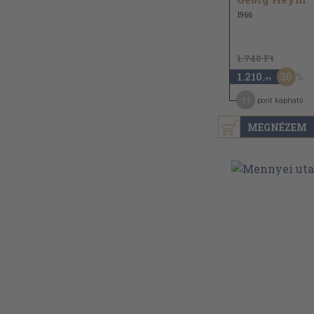
1966
1.740 Ft
30
1.210
,-Ft
11
pont kapható
MEGNÉZEM