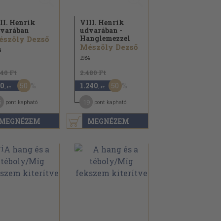
II. Henrik
VIII. Henrik
varában
udvarában -
Hanglemezzel
szöly Dezső
Mészöly Dezső
4
1984
940 Ft
2.480 Ft
50
50
0
1.240
,-Ft
,-Ft
5
19
pont kapható
pont kapható
MEGNÉZEM
MEGNÉZEM