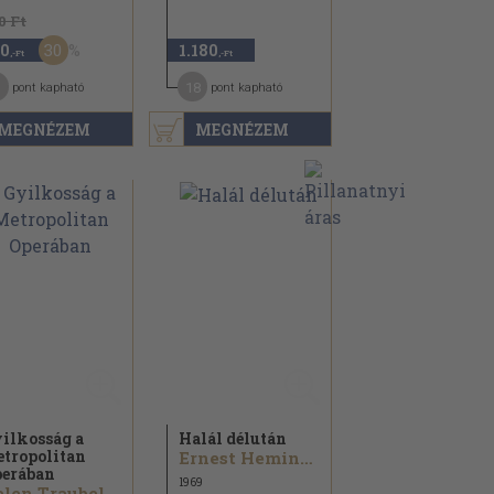
0 Ft
30
0
1.180
,-Ft
,-Ft
18
pont kapható
pont kapható
MEGNÉZEM
MEGNÉZEM
ilkosság a
Halál délután
tropolitan
Ernest Hemingway
erában
1969
len Traubel