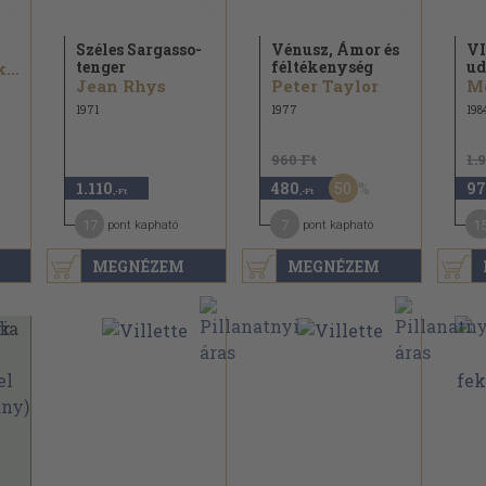
Széles Sargasso-
Vénusz, Ámor és
VI
tenger
féltékenység
ud
William Faulkner
Jean Rhys
Peter Taylor
Mé
1971
1977
198
960 Ft
1.
50
1.110
480
97
,-Ft
,-Ft
17
7
1
pont kapható
pont kapható
MEGNÉZEM
MEGNÉZEM