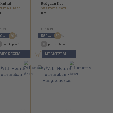
kolkő
Redgauntlet
lvia Plath...
Walter Scott
1
1972
0 Ft
1.110 Ft
20
50
0
550
,-Ft
,-Ft
8
pont kapható
pont kapható
MEGNÉZEM
MEGNÉZEM