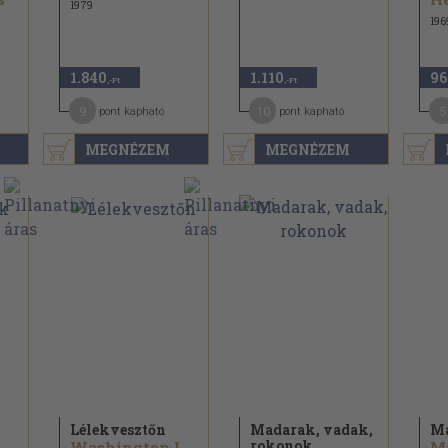
1979
196
1.840
1.110
96
,-Ft
,-Ft
9
10
5
pont kapható
pont kapható
MEGNÉZEM
MEGNÉZEM
Lélekvesztőn
Madarak, vadak,
M
rokonok
Washington Irving...