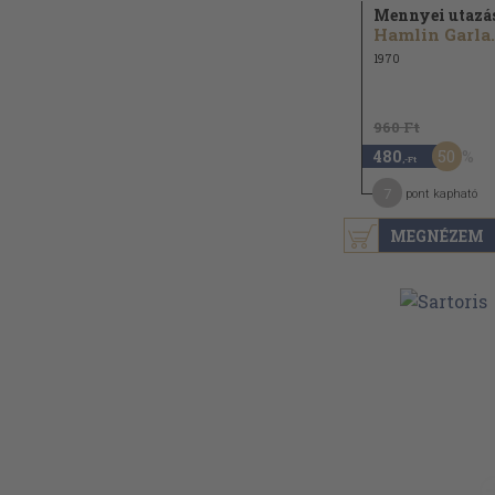
Mennyei utazá
Hamli
1970
960 Ft
50
480
,-Ft
7
pont kapható
MEGNÉZEM