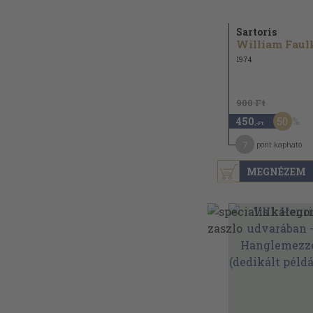
Sartoris
1974
900 Ft
50
450
,-Ft
7
pont kapható
MEGNÉZEM