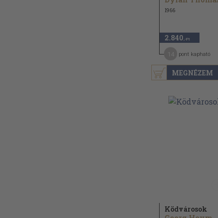
1966
2.840
,-Ft
14
pont kapható
MEGNÉZEM
Ködvárosok
Georg Heym