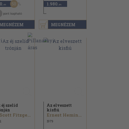
50
0
1.980
,-Ft
,-Ft
pont kapható
MEGNÉZEM
MEGNÉZEM
 éj szelíd
Az elveszett
ónján
kisfiú
F. Scott Fitzgerald
Ernest Hemingway...
2
1979