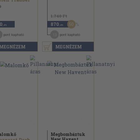
9
1.740 Ft
50
0
870
,-Ft
,-Ft
13
pont kapható
pont kapható
MEGNÉZEM
MEGNÉZEM
alomkő
Megbombáztuk
New Havent
Margaret Drabble