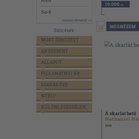
Krimi
19.000
,-Ft
Sci-fi
összes témakör >>
MEGNÉZEM
Szűrések
MOST ÉRKEZETT
ÁR SZERINT
ÁLLAPOT
PILLANATNYI ÁR
KIADÁS ÉVE
NYELV
KÜLÖNLEGESSÉGEK
A skarlát betű
Nath
1969