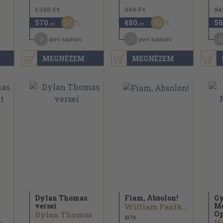
1.150 Ft
960 Ft
84
50
50
570
480
58
,-Ft
,-Ft
9
7
5
pont kapható
pont kapható
MEGNÉZEM
MEGNÉZEM
Dylan Thomas
Fiam, Absolon!
Gy
versei
Me
William Faulkner
Op
Dylan Thomas
1979
s
He