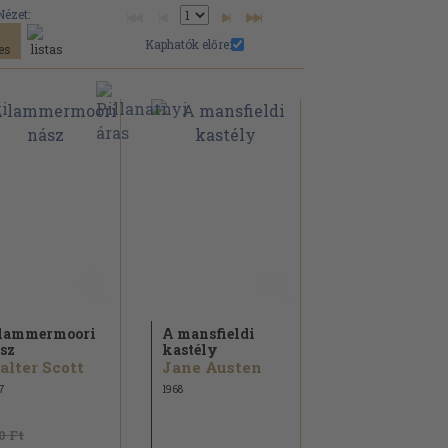
Nézet:
Kaphatók előre:
lammermoori
A mansfieldi
sz
kastély
lter Scott
Jane Austen
7
1968
0 Ft