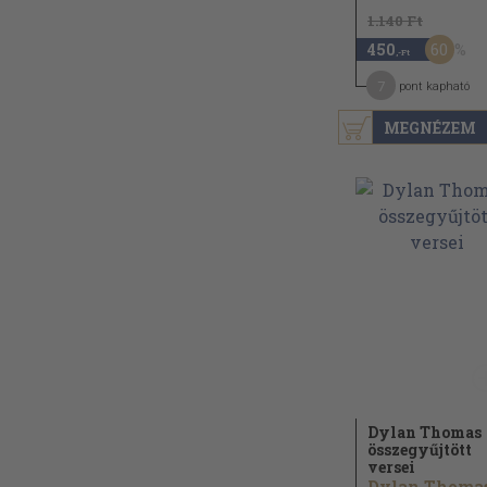
1.140 Ft
60
450
,-Ft
7
pont kapható
MEGNÉZEM
Dylan Thomas
összegyűjtött
versei
Dylan Thoma