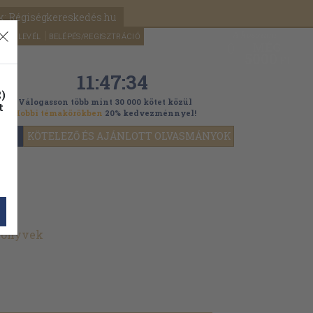
k: Régiségkereskedés.hu
A kosaram
HÍRLEVÉL
BELÉPÉS/REGISZTRÁCIÓ
MÉG
0
5000
Ft
11:47:32
)
Válogasson több mint 30 000 kötet közül
t
Hobbi témakörökben
20% kedvezménnyel!
YOK
KÖTELEZŐ ÉS AJÁNLOTT OLVASMÁNYOK
 könyvek