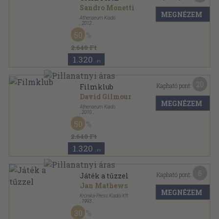
Sandro Monetti
MEGNÉZEM
Athenaeum Kiadó
,
2012
Ragasztott papírkötés
,
271
oldal
50
2.640 Ft
1.320
,-Ft
20
Kapható pont:
Filmklub
David Gilmour
MEGNÉZEM
Athenaeum Kiadó
,
2010
Ragasztott papírkötés
,
238
oldal
50
2.640 Ft
1.320
,-Ft
6
Kapható pont:
Játék a tűzzel
Jan Mathews
MEGNÉZEM
Krónika-Press Kiadói Kft.
,
1993
Ragasztott papírkötés
,
207
oldal
30
Második Esély a Szerelemre sorozat