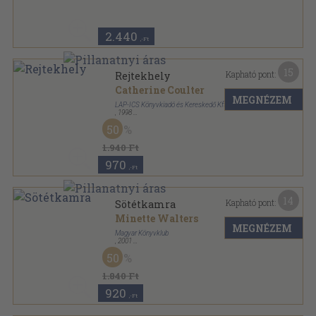
2.440
,-Ft
15
Kapható pont:
Rejtekhely
Catherine Coulter
MEGNÉZEM
LAP-ICS Könyvkiadó és Kereskedő Kft
,
1998
Fűzött kemény papírkötés
,
410
oldal
50
Vadrózsa Könyvek sorozat
1.940 Ft
970
,-Ft
14
Kapható pont:
Sötétkamra
Minette Walters
MEGNÉZEM
Magyar Könyvklub
,
2001
Fűzött kemény papírkötés
,
488
oldal
50
1.840 Ft
920
,-Ft