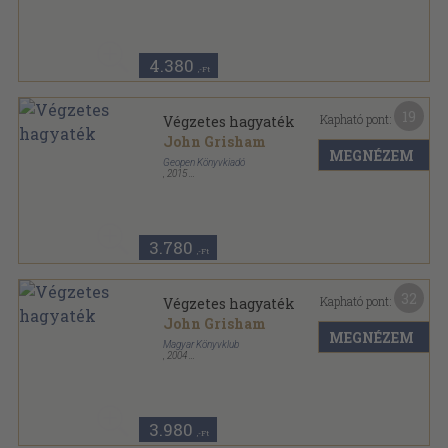
Fűzött kemény papírkötés
,
383
oldal
4.380
,-Ft
19
Kapható pont:
Végzetes hagyaték
John Grisham
MEGNÉZEM
Geopen Könyvkiadó
,
2015
Ragasztott papírkötés
,
403
oldal
3.780
,-Ft
32
Kapható pont:
Végzetes hagyaték
John Grisham
MEGNÉZEM
Magyar Könyvklub
,
2004
Fűzött kemény papírkötés
,
383
oldal
3.980
,-Ft