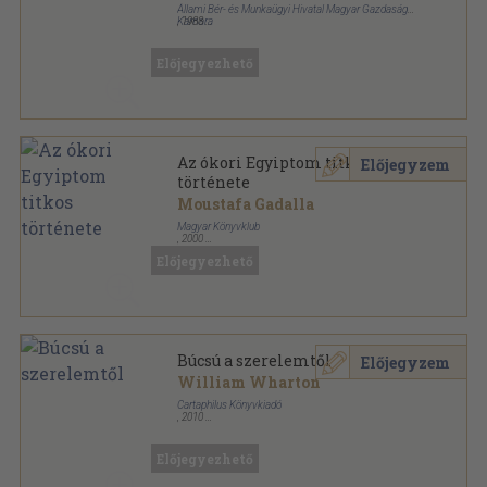
Állami Bér- és Munkaügyi Hivatal Magyar Gazdasági
Kamara
,
1988
Ragasztott papírkötés
,
169
oldal
Előjegyezhető
Az ókori Egyiptom titkos
Előjegyzem
története
Moustafa Gadalla
Magyar Könyvklub
,
2000
Fűzött kemény papírkötés
,
387
oldal
Előjegyezhető
Búcsú a szerelemtől
Előjegyzem
William Wharton
Cartaphilus Könyvkiadó
,
2010
Fűzött kemény papírkötés
,
355
oldal
Előjegyezhető