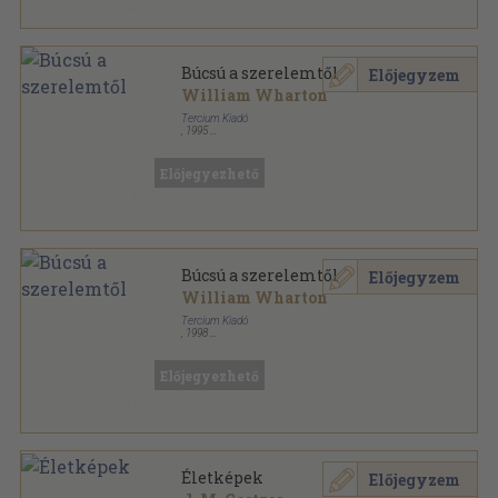
Búcsú a szerelemtől
Előjegyzem
William Wharton
Tercium Kiadó
,
1995
Ragasztott papírkötés
,
375
oldal
Előjegyezhető
Búcsú a szerelemtől
Előjegyzem
William Wharton
Tercium Kiadó
,
1998
Fűzött kemény papírkötés
,
375
oldal
Előjegyezhető
Életképek
Előjegyzem