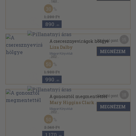
,
1993
Ragasztott papírkötés
,
196
oldal
30
Miami Vice sorozat
1.280 Ft
890
,-Ft
15
Kapható pont:
A cseresznyevirágok hölgye
Liza Dalby
MEGNÉZEM
Magyar Könyvklub
,
2002
Fűzött kemény papírkötés
,
357
oldal
50
1.980 Ft
990
,-Ft
18
Kapható pont:
A gonosztól megmentettél
Mary Higgins Clark
...
MEGNÉZEM
Magyar Könyvklub
,
2002
Fűzött kemény papírkötés
,
224
oldal
50
2.340 Ft
1.170
,-Ft