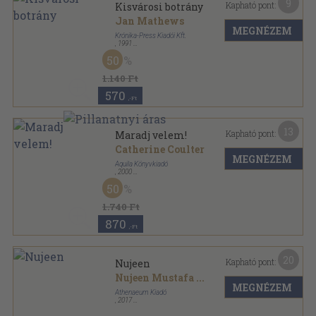
9
Kapható pont:
Kisvárosi botrány
Jan Mathews
MEGNÉZEM
Krónika-Press Kiadói Kft.
,
1991
Ragasztott papírkötés
,
224
oldal
50
Második Esély a Szerelemre sorozat
1.140 Ft
570
,-Ft
13
Kapható pont:
Maradj velem!
Catherine Coulter
MEGNÉZEM
Aquila Könyvkiadó
,
2000
Fűzött kemény papírkötés
,
461
oldal
50
Vadrózsa Könyvek sorozat
1.740 Ft
870
,-Ft
20
Kapható pont:
Nujeen
Nujeen Mustafa
...
MEGNÉZEM
Athenaeum Kiadó
,
2017
Ragasztott papírkötés
,
317
oldal