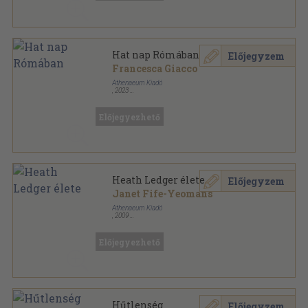
Hat nap Rómában
Előjegyzem
Francesca Giacco
Athenaeum Kiadó
,
2023
Ragasztott papírkötés
,
303
oldal
Globál sorozat
Előjegyezhető
Heath Ledger élete
Előjegyzem
Janet Fife-Yeomans
Athenaeum Kiadó
,
2009
Ragasztott papírkötés
,
319
oldal
Előjegyezhető
Hűtlenség
Előjegyzem