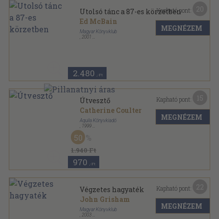
20
Kapható pont:
Utolsó tánc a 87-es körzetben
Ed McBain
MEGNÉZEM
Magyar Könyvklub
,
2001
Fűzött kemény papírkötés
,
279
oldal
2.480
,-Ft
15
Kapható pont:
Útvesztő
Catherine Coulter
MEGNÉZEM
Aquila Könyvkiadó
,
1999
Fűzött kemény papírkötés
,
475
oldal
50
Vadrózsa Könyvek sorozat
1.940 Ft
970
,-Ft
22
Kapható pont:
Végzetes hagyaték
John Grisham
MEGNÉZEM
Magyar Könyvklub
,
2003