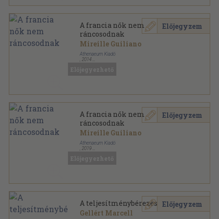
A francia nők nem
Előjegyzem
ráncosodnak
Mireille Guiliano
Athenaeum Kiadó
,
2014
Fűzött kemény papírkötés
,
367
oldal
Előjegyezhető
A francia nők nem
Előjegyzem
ráncosodnak
Mireille Guiliano
Athenaeum Kiadó
,
2019
Fűzött kemény papírkötés
,
367
oldal
Előjegyezhető
A teljesítménybérezés
Előjegyzem
Gellért Marcell