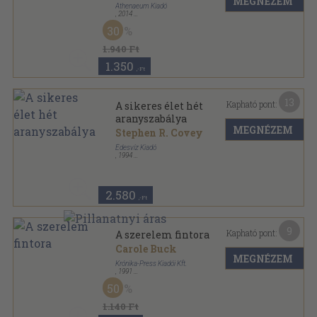
MEGNÉZEM
Athenaeum Kiadó
,
2014
Ragasztott papírkötés
,
477
oldal
30
1.940 Ft
1.350
,-Ft
13
Kapható pont:
A sikeres élet hét
aranyszabálya
MEGNÉZEM
Stephen R. Covey
Édesvíz Kiadó
,
1994
Ragasztott papírkötés
,
474
oldal
Út a sikerhez sorozat
2.580
,-Ft
9
Kapható pont:
A szerelem fintora
Carole Buck
MEGNÉZEM
Krónika-Press Kiadói Kft.
,
1991
Ragasztott papírkötés
,
206
oldal
50
Második Esély a Szerelemre sorozat
1.140 Ft