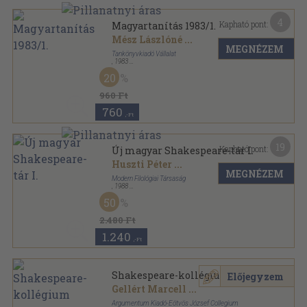
4
Kapható pont:
Magyartanítás 1983/1.
Mész Lászlóné
...
MEGNÉZEM
Tankönyvkiadó Vállalat
,
1983
Tűzött kötés
,
48
oldal
20
Magyartanítás sorozat
960 Ft
760
,-Ft
19
Kapható pont:
Új magyar Shakespeare-tár I.
Huszti Péter
...
MEGNÉZEM
Modern Filológiai Társaság
,
1988
Ragasztott papírkötés
,
355
oldal
50
2.480 Ft
1.240
,-Ft
Shakespeare-kollégium
Előjegyzem
Gellért Marcell
...
Argumentum Kiadó-Eötvös József Collegium