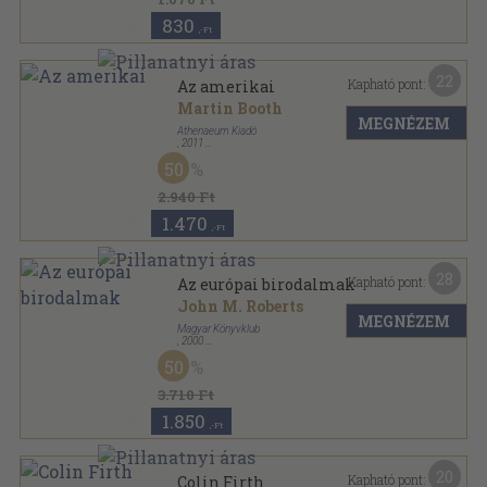
830
,-Ft
22
Kapható pont:
Az amerikai
Martin Booth
MEGNÉZEM
Athenaeum Kiadó
,
2011
Ragasztott papírkötés
,
431
oldal
50
2.940 Ft
1.470
,-Ft
28
Kapható pont:
Az európai birodalmak
John M. Roberts
MEGNÉZEM
Magyar Könyvklub
,
2000
Fűzött kemény papírkötés
,
191
oldal
50
Képes Világtörténelem sorozat
3.710 Ft
1.850
,-Ft
20
Kapható pont:
Colin Firth