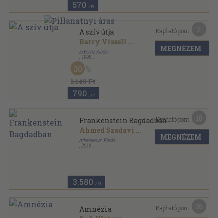
570
,-Ft
7
Kapható pont:
A szív útja
Barry Vissell
...
MEGNÉZEM
Édesvíz Kiadó
,
1995
Ragasztott papírkötés
,
268
oldal
30
New Age - Új kor sorozat
1.140 Ft
790
,-Ft
18
Kapható pont:
Frankenstein Bagdadban
Ahmed Szadavi
...
MEGNÉZEM
Athenaeum Kiadó
,
2019
Ragasztott papírkötés
,
343
oldal
3.580
,-Ft
26
Kapható pont:
Amnézia