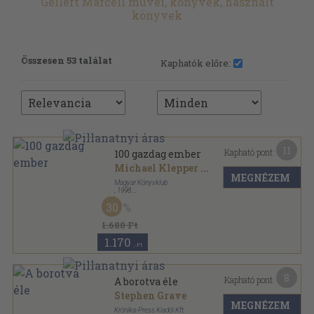
Gellért Marcell művei, könyvek, használt
könyvek
Összesen 53 találat
Kaphatók előre:
11
Kapható pont:
100 gazdag ember
Michael Klepper
...
MEGNÉZEM
Magyar Könyvklub
,
1998
Fűzött kemény papírkötés
,
349
oldal
30
1.680 Ft
1.170
,-Ft
8
Kapható pont:
A borotva éle
Stephen Grave
MEGNÉZEM
Krónika-Press Kiadói Kft.