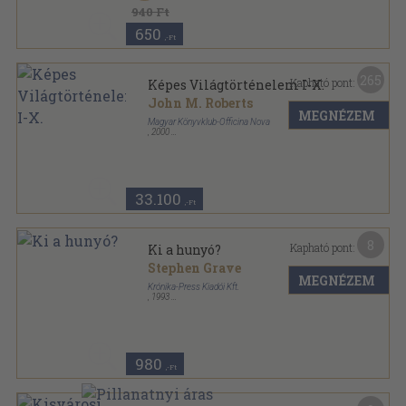
940 Ft
650
,-Ft
265
Kapható pont:
Képes Világtörténelem I-X.
John M. Roberts
MEGNÉZEM
Magyar Könyvklub-Officina Nova
,
2000
Fűzött kemény papírkötés
,
1990
oldal
Képes Világtörténelem sorozat
33.100
,-Ft
8
Kapható pont:
Ki a hunyó?
Stephen Grave
MEGNÉZEM
Krónika-Press Kiadói Kft.
,
1993
Ragasztott papírkötés
,
219
oldal
Miami Vice sorozat
980
,-Ft