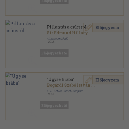
Előjegyezhető
Pillantás a csúcsról
Előjegyzem
Sir Edmund Hillary
Athenaeum Kiadó
,
2018
Fűzött kemény papírkötés
,
400
oldal
Előjegyezhető
"Úgyse hiába"
Előjegyzem
Bogárdi Szabó István
...
ELTE Eötvös József Collegium
,
2013
Ragasztott papírkötés
,
479
oldal
Előjegyezhető