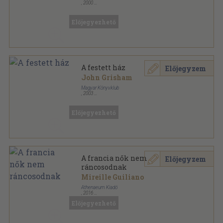
,
2000
Ragasztott papírkötés
,
135
oldal
Eötvös műhely sorozat
Előjegyezhető
A festett ház
Előjegyzem
John Grisham
Magyar Könyvklub
,
2003
Fűzött kemény papírkötés
,
444
oldal
Előjegyezhető
A francia nők nem
Előjegyzem
ráncosodnak
Mireille Guiliano
Athenaeum Kiadó
,
2016
Fűzött kemény papírkötés
,
367
oldal
Előjegyezhető