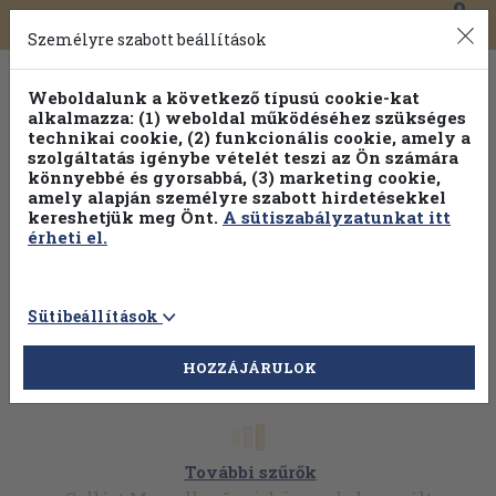
0
Toggle
Főmenü
Könyveink
navigation
Személyre szabott beállítások
Weboldalunk a következő típusú cookie-kat
alkalmazza: (1) weboldal működéséhez szükséges
technikai cookie, (2) funkcionális cookie, amely a
szolgáltatás igénybe vételét teszi az Ön számára
könnyebbé és gyorsabbá, (3) marketing cookie,
amely alapján személyre szabott hirdetésekkel
kereshetjük meg Önt.
A sütiszabályzatunkat itt
érheti el.
Sütibeállítások
HOZZÁJÁRULOK
További szűrők