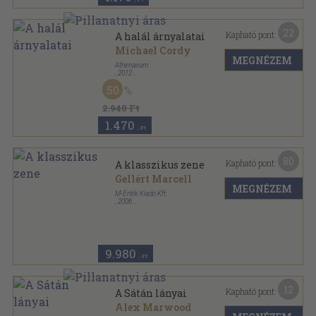
22
Kapható pont:
A halál árnyalatai
Michael Cordy
MEGNÉZEM
Athenaeum
,
2012
Ragasztott papírkötés
,
527
oldal
50
2.940 Ft
1.470
,-Ft
80
Kapható pont:
A klasszikus zene
Gellért Marcell
MEGNÉZEM
M-Érték Kiadó Kft.
,
2006
Fűzött kemény papírkötés
,
512
oldal
Útitárs kézikönyvek sorozat
9.980
,-Ft
12
Kapható pont:
A Sátán lányai
Alex Marwood