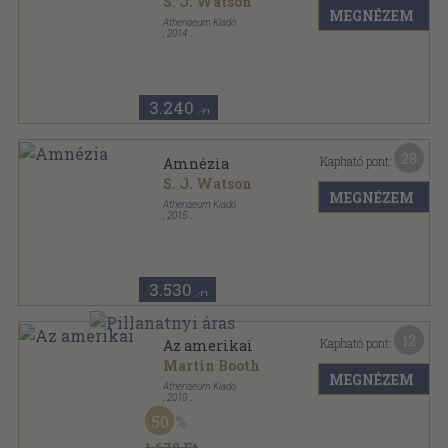
S. J. Watson
MEGNÉZEM
Athenaeum Kiadó
,
2014
Ragasztott papírkötés
,
462
oldal
3.240
,-Ft
28
Kapható pont:
Amnézia
S. J. Watson
MEGNÉZEM
Athenaeum Kiadó
,
2015
Ragasztott papírkötés
,
462
oldal
3.530
,-Ft
12
Kapható pont:
Az amerikai
Martin Booth
MEGNÉZEM
Athenaeum Kiadó
,
2010
Ragasztott papírkötés
,
431
oldal
50
1.670 Ft