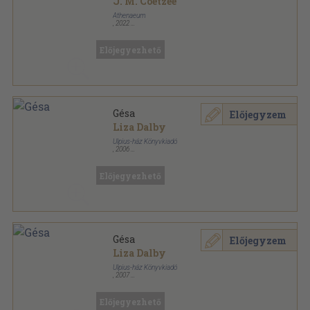
J. M. Coetzee
Athenaeum
,
2022
Ragasztott papírkötés
,
708
oldal
Előjegyezhető
Gésa
Előjegyzem
Liza Dalby
Ulpius-ház Könyvkiadó
,
2006
Ragasztott papírkötés
,
357
oldal
Előjegyezhető
Gésa
Előjegyzem
Liza Dalby
Ulpius-ház Könyvkiadó
,
2007
Ragasztott papírkötés
,
357
oldal
Előjegyezhető