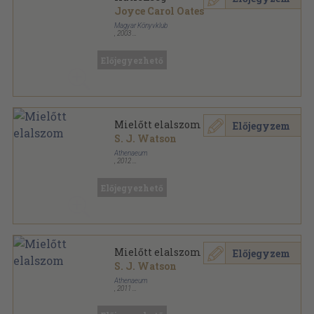
Joyce Carol Oates
Magyar Könyvklub
,
2003
Fűzött kemény papírkötés
,
526
oldal
Előjegyezhető
Mielőtt elalszom
Előjegyzem
S. J. Watson
Athenaeum
,
2012
Ragasztott papírkötés
,
462
oldal
Előjegyezhető
Mielőtt elalszom
Előjegyzem
S. J. Watson
Athenaeum
,
2011
Ragasztott papírkötés
,
462
oldal