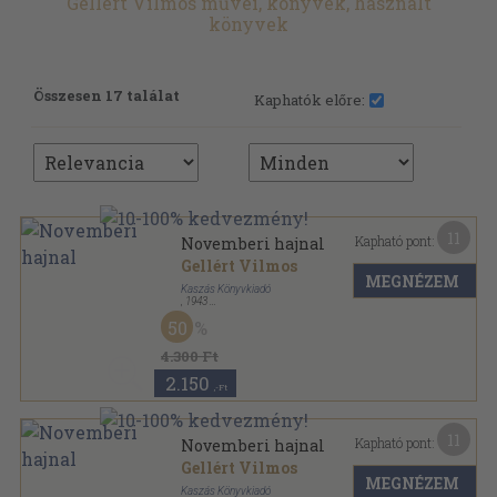
Gellért Vilmos művei, könyvek, használt
könyvek
Összesen 17 találat
Kaphatók előre:
11
Kapható pont:
Novemberi hajnal
Gellért Vilmos
MEGNÉZEM
Kaszás Könyvkiadó
,
1943
Félvászon
,
288
oldal
50
4.300 Ft
2.150
,-Ft
11
Kapható pont:
Novemberi hajnal
Gellért Vilmos
MEGNÉZEM
Kaszás Könyvkiadó