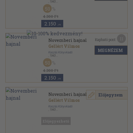
,
1943
Tűzött keménykötés
,
288
oldal
50
4.300 Ft
2.150
,-Ft
11
Kapható pont:
Novemberi hajnal
Gellért Vilmos
MEGNÉZEM
Kaszás Könyvkiadó
,
1943
Félvászon
,
288
oldal
50
4.300 Ft
2.150
,-Ft
Novemberi hajnal
Előjegyzem
Gellért Vilmos
Kaszás Könyvkiadó
,
1943
Félvászon
,
288
oldal
Előjegyezhető