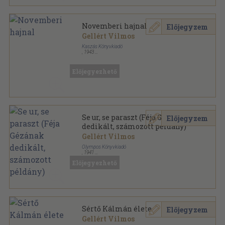
Novemberi hajnal
Előjegyzem
Gellért Vilmos
Kaszás Könyvkiadó
,
1943
Félvászon
,
288
oldal
Előjegyezhető
Se ur, se paraszt (Féja Gézának
Előjegyzem
dedikált, számozott példány)
Gellért Vilmos
Olympos Könyvkiadó
,
1941
Vászon
,
151
oldal
Előjegyezhető
Sértő Kálmán élete
Előjegyzem
Gellért Vilmos