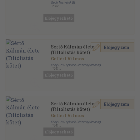
Gede Testvérek Bt.
,
2002
Ragasztott papírkötés
,
286
oldal
Előjegyezhető
Sértő Kálmán élete
Előjegyzem
(Tiltólistás kötet)
Gellért Vilmos
Könyv- és Lapkiadó Részvénytársaság
,
1941
Könyvkötői vászonkötés
,
286
oldal
Előjegyezhető
Sértő Kálmán élete
Előjegyzem
(Tiltólistás kötet)
Gellért Vilmos
Könyv- és Lapkiadó Részvénytársaság
,
1941
Félvászon
,
286
oldal
Előjegyezhető