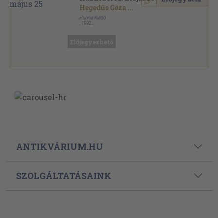
Hegedűs Géza
...
Hunnia Kiadó
,
1992
Tűzött kötés
,
76
oldal
Hunnia sorozat
Előjegyezhető
ANTIKVÁRIUM.HU
SZOLGÁLTATÁSAINK