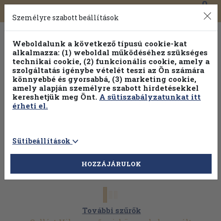
0
Toggle
Főmenü
Könyveink
navigation
Személyre szabott beállítások
Weboldalunk a következő típusú cookie-kat
alkalmazza: (1) weboldal működéséhez szükséges
technikai cookie, (2) funkcionális cookie, amely a
szolgáltatás igénybe vételét teszi az Ön számára
könnyebbé és gyorsabbá, (3) marketing cookie,
Válogasson több mint 1.000.000 kiadványunk közül
10-
amely alapján személyre szabott hirdetésekkel
100% kedvezménnyel!
kereshetjük meg Önt.
A sütiszabályzatunkat itt
érheti el.
Sütibeállítások
HOZZÁJÁRULOK
További szűrők