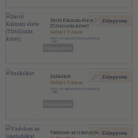
Sértő Kálmán élete
Előjegyzem
(Tiltólistás kötet)
Gellért Vilmos
Könyv- és Lapkiadó Részvénytársaság
,
1941
Félvászon
,
286
oldal
Előjegyezhető
Szökőkút
Előjegyzem
Gellért Vilmos
Könyv- és Lapkiadó Részvénytársaság
,
1943
Varrott papírkötés
,
94
oldal
Előjegyezhető
Vádolom az írástudókat
Előjegyzem