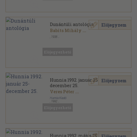
Dunántúli antológia
Előjegyzem
Babits Mihály
...
,
1938
Könyvkötői kötés
,
166
oldal
Előjegyezhető
Hunnia 1992. január 25-
Előjegyzem
december 25.
Veres Péter
...
Hunnia Kiadó
,
1992
Könyvkötői kötés
,
760
oldal
Előjegyezhető
Hunnia sorozat
Hunnia 1992. május 25
Előjegyzem