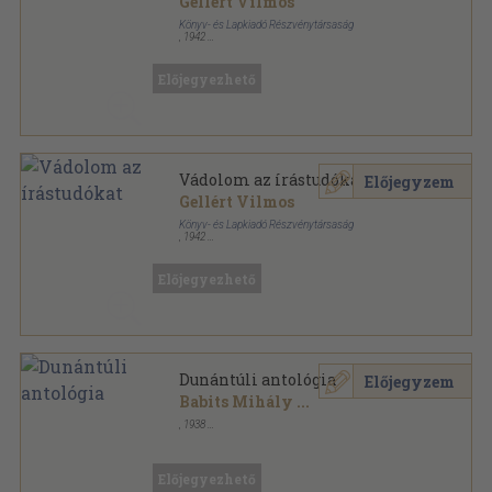
Gellért Vilmos
Könyv- és Lapkiadó Részvénytársaság
,
1942
Könyvkötői papírkötés
,
94
oldal
Előjegyezhető
Vádolom az írástudókat
Előjegyzem
Gellért Vilmos
Könyv- és Lapkiadó Részvénytársaság
,
1942
Könyvkötői papírkötés
,
94
oldal
Magyar könyvnap sorozat
Előjegyezhető
Dunántúli antológia
Előjegyzem
Babits Mihály
...
,
1938
Könyvkötői kötés
,
166
oldal
Előjegyezhető