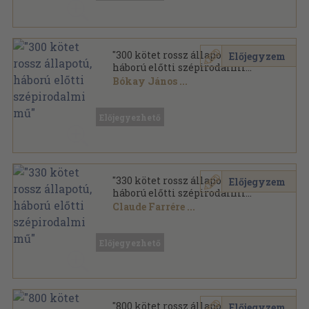
"300 kötet rossz állapotú,
Előjegyzem
háború előtti szépirodalmi
mű"
Bókay János
...
Vegyes
,
94916
oldal
Előjegyezhető
"330 kötet rossz állapotú,
Előjegyzem
háború előtti szépirodalmi
mű"
Claude Farrére
...
Vegyes
,
110246
oldal
Előjegyezhető
"800 kötet rossz állapotú
Előjegyzem