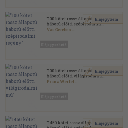
"100 kötet rossz állapotú
Előjegyzem
háború előtti szépirodalmi
regény"
Vas Gereben
...
Vegyes
,
33422
oldal
Előjegyezhető
"100 kötet rossz állapotú
Előjegyzem
háború előtti világirodalmi
mű"
Franz Werfel
...
Vegyes
,
31706
oldal
Előjegyezhető
"1450 kötet rossz állapotú
Előjegyzem
háború előtti szépirodalmi