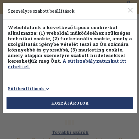
0
Toggle
Főmenü
Könyveink
navigation
Személyre szabott beállítások
Weboldalunk a következő típusú cookie-kat
alkalmazza: (1) weboldal működéséhez szükséges
technikai cookie, (2) funkcionális cookie, amely a
szolgáltatás igénybe vételét teszi az Ön számára
könnyebbé és gyorsabbá, (3) marketing cookie,
amely alapján személyre szabott hirdetésekkel
kereshetjük meg Önt.
A sütiszabályzatunkat itt
érheti el.
Sütibeállítások
HOZZÁJÁRULOK
További szűrők