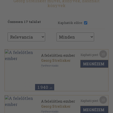
Georg Strelisker művei, könyvek, használt
könyvek
Összesen 17 találat
Kaphatók előre:
10
Kapható pont:
A felelőtlen ember
Georg Strelisker
MEGNÉZEM
Pantheon-kiadás
Aranyozott gerincű kiadói félvászon kötés
,
282
oldal
Világkönyvtár sorozat
1.940
,-Ft
10
Kapható pont:
A felelőtlen ember
Georg Strelisker
MEGNÉZEM
Pantheon-kiadás