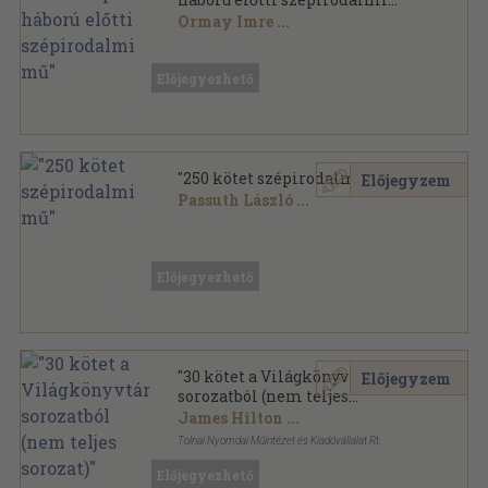
mű"
Ormay Imre
...
Vegyes
,
432701
oldal
Előjegyezhető
"250 kötet szépirodalmi mű"
Előjegyzem
Passuth László
...
Vegyes
,
83471
oldal
Előjegyezhető
"30 kötet a Világkönyvtár
Előjegyzem
sorozatból (nem teljes
sorozat)"
James Hilton
...
Tolnai Nyomdai Műintézet és Kiadóvállalat Rt.
Aranyozott kiadói félvászon
,
8569
oldal
Előjegyezhető
Világkönyvtár sorozat