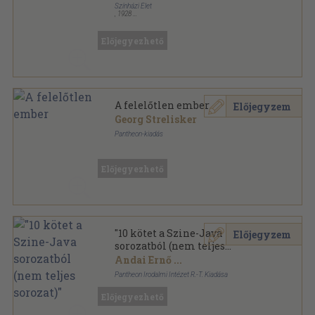
Színházi Élet
,
1928
Könyvkötői kötés
,
175
oldal
A Színházi Élet regényei sorozat
Előjegyezhető
A felelőtlen ember
Előjegyzem
Georg Strelisker
Pantheon-kiadás
Aranyozott kiadói egész vászonkötés
,
282
oldal
Világkönyvtár sorozat
Előjegyezhető
"10 kötet a Szine-Java
Előjegyzem
sorozatból (nem teljes
sorozat)"
Andai Ernő
...
Pantheon Irodalmi Intézet R.-T. Kiadása
Vászon
,
2825
oldal
Előjegyezhető
Szine-java sorozat