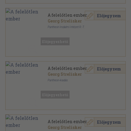
A felelőtlen ember
Előjegyzem
Georg Strelisker
Pantheon Irodalmi Intézet R.-T.
Varrott papírkötés
,
249
oldal
Filléres Könyvek sorozat
Előjegyezhető
A felelőtlen ember
Előjegyzem
Georg Strelisker
Pantheon-kiadás
Könyvkötői vászonkötés
,
282
oldal
Világkönyvtár sorozat
Előjegyezhető
A felelőtlen ember
Előjegyzem
Georg Strelisker