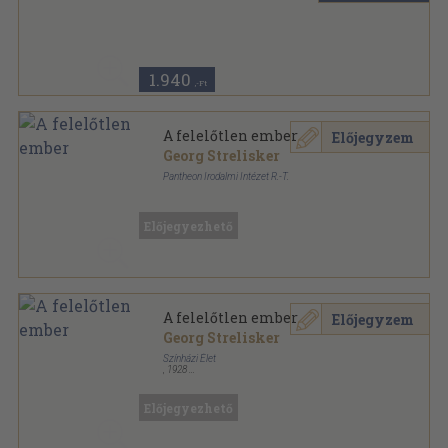
Könyvkötői kötés
,
282
oldal
Világkönyvtár sorozat
1.940
,-Ft
A felelőtlen ember
Előjegyzem
Georg Strelisker
Pantheon Irodalmi Intézet R.-T.
Vászon
,
249
oldal
Szine-java sorozat
Előjegyezhető
A felelőtlen ember
Előjegyzem
Georg Strelisker
Színházi Élet
,
1928
Fűzött papírkötés
,
175
oldal
A Színházi Élet regényei sorozat
Előjegyezhető