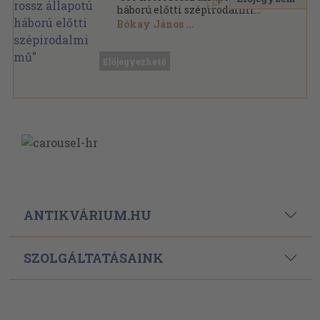
háború előtti szépirodalmi
mű"
Bókay János
...
Vegyes
,
224444
oldal
Előjegyezhető
ANTIKVÁRIUM.HU
SZOLGÁLTATÁSAINK