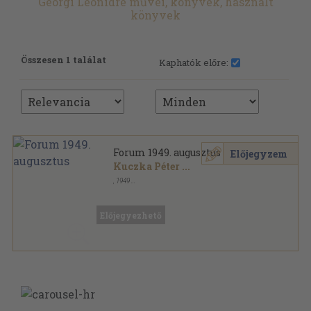
Georgi Leonidre művei, könyvek, használt
könyvek
Összesen 1 találat
Kaphatók előre:
Forum 1949. augusztus
Előjegyzem
Kuczka Péter
...
,
1949
Tűzött kötés
,
79
oldal
Forum sorozat
Előjegyezhető