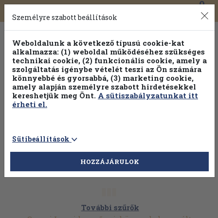
0
Toggle
Főmenü
Könyveink
navigation
Személyre szabott beállítások
Weboldalunk a következő típusú cookie-kat
alkalmazza: (1) weboldal működéséhez szükséges
technikai cookie, (2) funkcionális cookie, amely a
szolgáltatás igénybe vételét teszi az Ön számára
könnyebbé és gyorsabbá, (3) marketing cookie,
amely alapján személyre szabott hirdetésekkel
kereshetjük meg Önt.
A sütiszabályzatunkat itt
érheti el.
Sütibeállítások
HOZZÁJÁRULOK
További szűrők