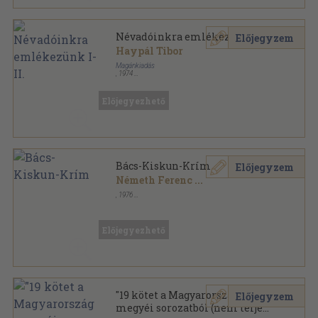
Névadóinkra emlékezünk I-II.
Előjegyzem
Haypál Tibor
Magánkiadás
,
1974
Tűzött kötés
,
262
oldal
Előjegyezhető
Bács-Kiskun-Krím
Előjegyzem
Németh Ferenc
...
,
1976
Ragasztott papírkötés
,
123
oldal
Előjegyezhető
"19 kötet a Magyarország
Előjegyzem
megyéi sorozatból (nem teljes