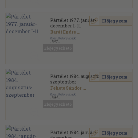
Pártélet 1977. január-
Előjegyzem
december I-II.
Barát Endre
...
Kossuth Könyvkiadó
,
1977
Könyvkötői kötés
,
1158
oldal
Előjegyezhető
Pártélet sorozat
Pártélet 1984. augusztus-
Előjegyzem
szeptember
Fekete Sándor
...
Kossuth Könyvkiadó
,
1984
Ragasztott papírkötés
,
144
oldal
Előjegyezhető
Pártélet sorozat
Pártélet 1984. január-
Előjegyzem
december