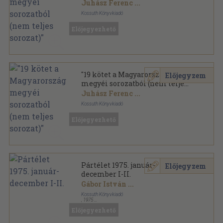
sorozat)"
Juhász Ferenc
...
Kossuth Könyvkiadó
Fűzött kemény papírkötés
,
3204
oldal
Előjegyezhető
Magyarország megyéi sorozat
"19 kötet a Magyarország
Előjegyzem
megyéi sorozatból (nem teljes
sorozat)"
Juhász Ferenc
...
Kossuth Könyvkiadó
Fűzött kemény papírkötés
,
3204
oldal
Előjegyezhető
Magyarország megyéi sorozat
Pártélet 1975. január-
Előjegyzem
december I-II.
Gábor István
...
Kossuth Könyvkiadó
,
1975
Könyvkötői kötés
,
1174
oldal
Előjegyezhető
Pártélet sorozat