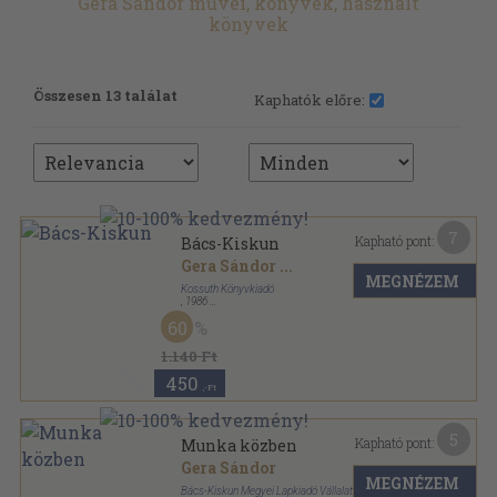
Gera Sándor művei, könyvek, használt
könyvek
Összesen 13 találat
Kaphatók előre:
7
Kapható pont:
Bács-Kiskun
Gera Sándor
...
MEGNÉZEM
Kossuth Könyvkiadó
,
1986
Fűzött kemény papírkötés
,
174
oldal
60
Magyarország megyéi sorozat
1.140 Ft
450
,-Ft
5
Kapható pont:
Munka közben
Gera Sándor
MEGNÉZEM
Bács-Kiskun Megyei Lapkiadó Vállalat