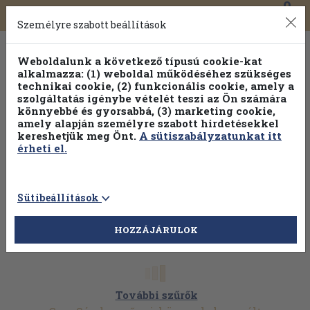
0
Toggle
Főmenü
Könyveink
navigation
Személyre szabott beállítások
Weboldalunk a következő típusú cookie-kat
alkalmazza: (1) weboldal működéséhez szükséges
technikai cookie, (2) funkcionális cookie, amely a
szolgáltatás igénybe vételét teszi az Ön számára
könnyebbé és gyorsabbá, (3) marketing cookie,
Válogasson több mint 1.000.000 kiadványunk közül
10-
amely alapján személyre szabott hirdetésekkel
100% kedvezménnyel!
kereshetjük meg Önt.
A sütiszabályzatunkat itt
érheti el.
Sütibeállítások
HOZZÁJÁRULOK
További szűrők