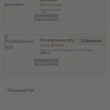
Kőháti Zsolt
...
Kossuth Könyvkiadó
,
1984
Könyvkötői kötés
,
1140
oldal
Előjegyezhető
Pártélet sorozat
Proletártavasz 1919
Előjegyzem
Szabó Miklós
...
Magyar Szocialista Munkáspárt Bács-Kiskun Megyei
Bizottsága
,
1969
Fűzött kemény papírkötés
,
323
oldal
Előjegyezhető