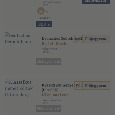
MEGNÉZEM
Kozmosz Könyvek
,
1971
Vászon
,
682
oldal
50
A világirodalom gyöngyszemei sorozat
1.640 Ft
820
,-Ft
Deutsches Gedichtbuch
Előjegyzem
Bertolt Brecht
...
Aufbau-Verlag
,
1972
Vászon
,
789
oldal
Előjegyezhető
Klasszikus német költők II.
Előjegyzem
(töredék)
Nikolaus Lenau
...
Európa Könyvkiadó
,
1977
Vászon
,
781
oldal
Előjegyezhető