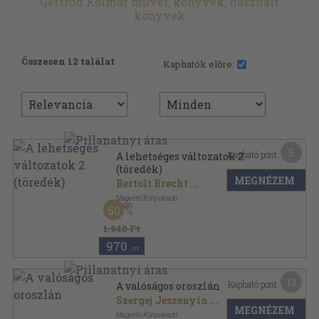
Gertrud Kolmar művei, könyvek, használt
könyvek
Összesen 12 találat
Kaphatók előre:
5
Kapható pont:
A lehetséges változatok 2.
(töredék)
MEGNÉZEM
Bertolt Brecht
...
Magvető Könyvkiadó
,
1981
50
Vászon
,
766
oldal
1.940 Ft
970
,-Ft
13
Kapható pont:
A valóságos oroszlán
Szergej Jeszenyin
...
MEGNÉZEM
Magvető Könyvkiadó