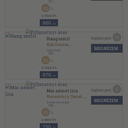
,
1971
Vászon
,
308
oldal
50
1.760 Ft
880
,-Ft
13
Kapható pont:
Hang szólít
Rab Zsuzsa
...
MEGNÉZEM
Vigilia Kiadó
,
1993
Ragasztott papírkötés
,
431
oldal
50
Vigilia Könyvek sorozat
1.740 Ft
870
,-Ft
11
Kapható pont:
Mai német líra
Keresztury Dezső
...
MEGNÉZEM
Európa Könyvkiadó
,
1966
Vászon
,
491
oldal
60
1.880 Ft
750
,-Ft