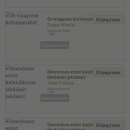
Öt világrész költészetéből
Előjegyzem
Franz Werfel
...
Kolosszeum Kiadó
,
1980
Fűzött papírkötés
,
229
oldal
Előjegyezhető
Szerelmes ezüst kalendárium
Előjegyzem
(dedikált példány)
Jean Follain
...
Kozmosz Könyvek
,
1967
Vászon
,
532
oldal
Előjegyezhető
Szerelmes ezüst kalendárium
Előjegyzem
(dedikált példány)