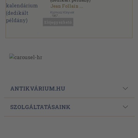
Jean Follain
...
Kozmosz Könyvek
,
1967
Vászon
,
532
oldal
Előjegyezhető
ANTIKVÁRIUM.HU
SZOLGÁLTATÁSAINK