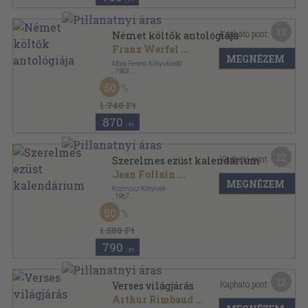
13
Kapható pont:
Német költők antológiája
Franz Werfel
...
MEGNÉZEM
Móra Ferenc Könyvkiadó
,
1963
Fűzött keménykötés
,
975
oldal
50
A világirodalom gyöngyszemei sorozat
1.740 Ft
870
,-Ft
12
Kapható pont:
Szerelmes ezüst kalendárium
Jean Follain
...
MEGNÉZEM
Kozmosz Könyvek
,
1967
Vászon
,
532
oldal
50
1.580 Ft
790
,-Ft
12
Kapható pont:
Verses világjárás
Arthur Rimbaud
...