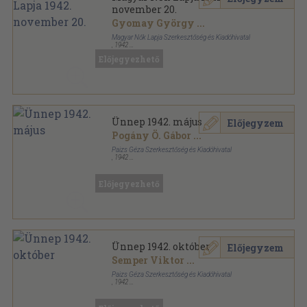
november 20.
Gyomay György
...
Magyar Nők Lapja Szerkesztőség és Kiadóhivatal
,
1942
Tűzött kötés
,
20
oldal
Előjegyezhető
Magyar Nők Lapja sorozat
Ünnep 1942. május
Előjegyzem
Pogány Ö. Gábor
...
Paizs Géza Szerkesztőség és Kiadóhivatal
,
1942
Tűzött kötés
,
32
oldal
Ünnep sorozat
Előjegyezhető
Ünnep 1942. október
Előjegyzem
Semper Viktor
...
Paizs Géza Szerkesztőség és Kiadóhivatal
,
1942
Tűzött kötés
,
32
oldal
Ünnep sorozat