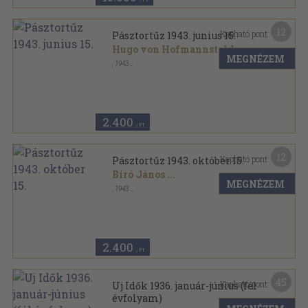
12
Kapható pont:
Pásztortűz 1943. junius 15.
Hugo von Hofmannstahl
...
MEGNÉZEM
,
1943
Tűzött kötés
,
47
oldal
Pásztortűz sorozat
2.400
,-Ft
12
Kapható pont:
Pásztortűz 1943. október 15.
Bíró János
...
MEGNÉZEM
,
1943
Félvászon
,
47
oldal
Pásztortűz sorozat
2.400
,-Ft
45
Kapható pont:
Uj Idők 1936. január-június (fél
évfolyam)