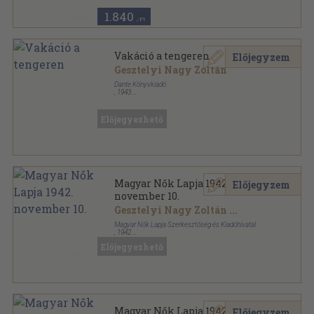
1.840
,-Ft
Vakáció a tengeren
Előjegyzem
Gesztelyi Nagy Zoltán
Dante Könyvkiadó
,
1943
Félvászon
,
160
oldal
Előjegyezhető
Magyar Nők Lapja 1942.
Előjegyzem
november 10.
Gesztelyi Nagy Zoltán
...
Magyar Nők Lapja Szerkesztőség és Kiadóhivatal
,
1942
Tűzött kötés
,
20
oldal
Előjegyezhető
Magyar Nők Lapja sorozat
Magyar Nők Lapja 1942.
Előjegyzem