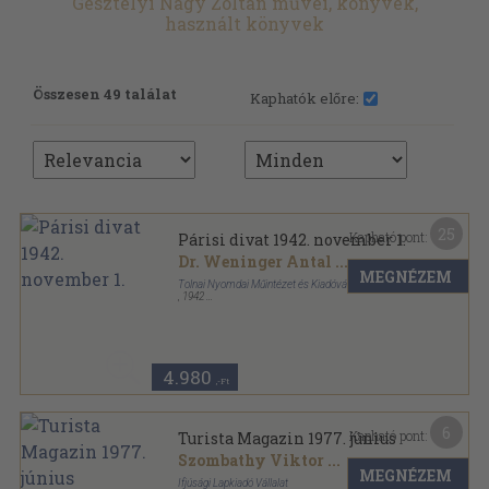
Gesztelyi Nagy Zoltán művei, könyvek,
használt könyvek
Összesen 49 találat
Kaphatók előre:
25
Kapható pont:
Párisi divat 1942. november 1.
Dr. Weninger Antal
...
MEGNÉZEM
Tolnai Nyomdai Műintézet és Kiadóvállalat R. T.
,
1942
Tűzött kötés
,
33
oldal
Párisi divat sorozat
4.980
,-Ft
6
Kapható pont:
Turista Magazin 1977. június
Szombathy Viktor
...
MEGNÉZEM
Ifjúsági Lapkiadó Vállalat