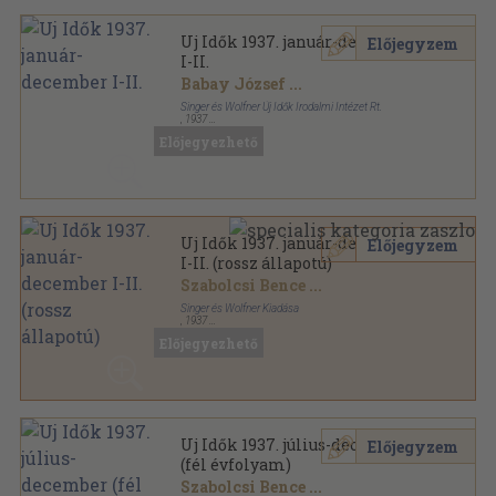
Uj Idők 1937. január-december
Előjegyzem
I-II.
Babay József
...
Singer és Wolfner Új Idők Irodalmi Intézet Rt.
,
1937
Aranyozott kiadói egész vászonkötés
,
1994
oldal
Előjegyezhető
Uj Idők sorozat
Uj Idők 1937. január-december
Előjegyzem
I-II. (rossz állapotú)
Szabolcsi Bence
...
Singer és Wolfner Kiadása
,
1937
Aranyozott kiadói egész vászonkötés
,
1994
oldal
Előjegyezhető
Uj Idők sorozat
Uj Idők 1937. július-december
Előjegyzem
(fél évfolyam)
Szabolcsi Bence
...