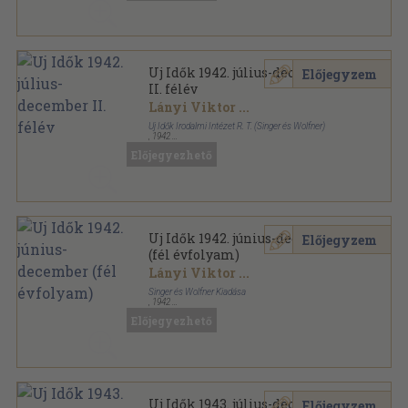
Uj Idők 1942. július-december
Előjegyzem
II. félév
Lányi Viktor
...
Uj Idők Irodalmi Intézet R. T. (Singer és Wolfner)
,
1942
Aranyozott kiadói félvászon
,
780
oldal
Előjegyezhető
Uj Idők sorozat
Uj Idők 1942. június-december
Előjegyzem
(fél évfolyam)
Lányi Viktor
...
Singer és Wolfner Kiadása
,
1942
Aranyozott kiadói egész vászonkötés
,
780
oldal
Előjegyezhető
Uj Idők sorozat
Uj Idők 1943. július-december
Előjegyzem