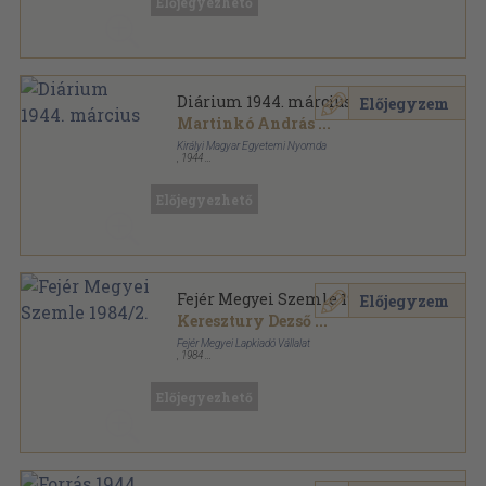
Előjegyezhető
Diárium 1944. március
Előjegyzem
Martinkó András
...
Királyi Magyar Egyetemi Nyomda
,
1944
Tűzött kötés
,
15
oldal
Diárium sorozat
Előjegyezhető
Fejér Megyei Szemle 1984/2.
Előjegyzem
Keresztury Dezső
...
Fejér Megyei Lapkiadó Vállalat
,
1984
Ragasztott papírkötés
,
203
oldal
Fejér Megyei Szemle sorozat
Előjegyezhető