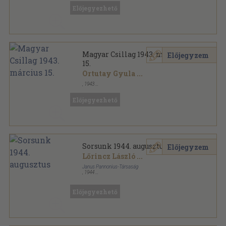
Előjegyezhető
Magyar Csillag 1943. március
Előjegyzem
15.
Ortutay Gyula
...
,
1943
Tűzött kötés
,
63
oldal
Magyar Csillag sorozat
Előjegyezhető
Sorsunk 1944. augusztus
Előjegyzem
Lőrincz László
...
Janus Pannonius-Társaság
,
1944
Varrott papírkötés
,
63
oldal
Sorsunk sorozat
Előjegyezhető