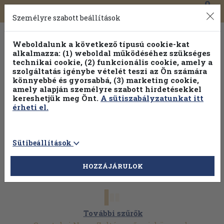
0
Toggle
Főmenü
Könyveink
navigation
Személyre szabott beállítások
Weboldalunk a következő típusú cookie-kat
alkalmazza: (1) weboldal működéséhez szükséges
technikai cookie, (2) funkcionális cookie, amely a
szolgáltatás igénybe vételét teszi az Ön számára
könnyebbé és gyorsabbá, (3) marketing cookie,
amely alapján személyre szabott hirdetésekkel
kereshetjük meg Önt.
A sütiszabályzatunkat itt
érheti el.
Sütibeállítások
HOZZÁJÁRULOK
További szűrők