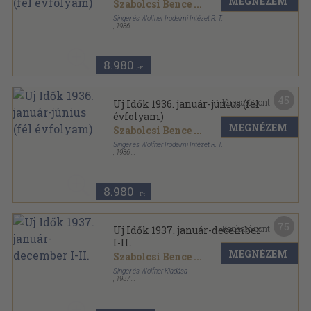
MEGNÉZEM
Szabolcsi Bence
...
Singer és Wolfner Irodalmi Intézet R. T.
,
1936
Aranyozott kiadói egész vászonkötés
,
976
oldal
Uj Idők sorozat
8.980
,-Ft
45
Kapható pont:
Uj Idők 1936. január-június (fél
évfolyam)
MEGNÉZEM
Szabolcsi Bence
...
Singer és Wolfner Irodalmi Intézet R. T.
,
1936
Aranyozott gerincű kiadói félvászon kötés
,
976
oldal
Uj Idők sorozat
8.980
,-Ft
75
Kapható pont:
Uj Idők 1937. január-december
I-II.
MEGNÉZEM
Szabolcsi Bence
...
Singer és Wolfner Kiadása
,
1937
Aranyozott kiadói egész vászonkötés
,
1994
oldal
Uj Idők sorozat