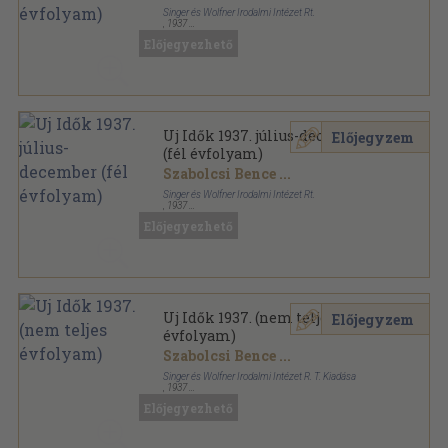
Singer és Wolfner Irodalmi Intézet Rt.
,
1937
Vászon
,
1052
oldal
Előjegyezhető
Uj Idők sorozat
Uj Idők 1937. július-december
Előjegyzem
(fél évfolyam)
Szabolcsi Bence
...
Singer és Wolfner Irodalmi Intézet Rt.
,
1937
Könyvkötői kötés
,
1012
oldal
Előjegyezhető
Uj Idők sorozat
Uj Idők 1937. (nem teljes
Előjegyzem
évfolyam)
Szabolcsi Bence
...
Singer és Wolfner Irodalmi Intézet R. T. Kiadása
,
1937
Aranyozott kiadói egész vászonkötés
,
632
oldal
Előjegyezhető
Uj Idők sorozat