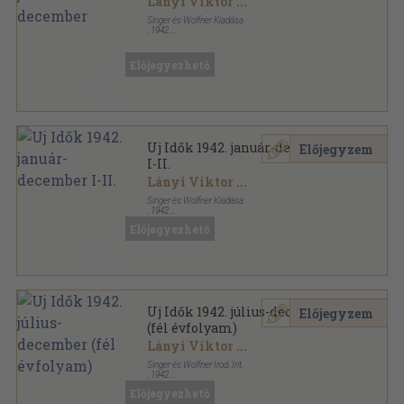
Lányi Viktor
...
Singer és Wolfner Kiadása
,
1942
Könyvkötői kötés
,
1560
oldal
Uj Idők sorozat
Előjegyezhető
Uj Idők 1942. január-december
Előjegyzem
I-II.
Lányi Viktor
...
Singer és Wolfner Kiadása
,
1942
Könyvkötői kötés
,
1560
oldal
Előjegyezhető
Uj Idők sorozat
Uj Idők 1942. július-december
Előjegyzem
(fél évfolyam)
Lányi Viktor
...
Singer és Wolfner Irod. Int.
,
1942
Aranyozott kiadói félvászon
,
780
oldal
Előjegyezhető
Uj Idők sorozat