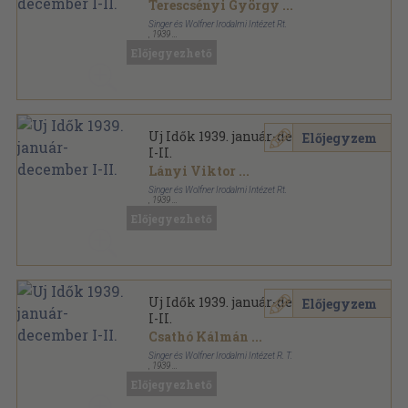
Terescsényi György
...
Singer és Wolfner Irodalmi Intézet Rt.
,
1939
Aranyozott kiadói félvászon
,
1806
oldal
Előjegyezhető
Uj Idők sorozat
Uj Idők 1939. január-december
Előjegyzem
I-II.
Lányi Viktor
...
Singer és Wolfner Irodalmi Intézet Rt.
,
1939
Aranyozott kiadói egész vászonkötés
,
1806
oldal
Előjegyezhető
Uj Idők sorozat
Uj Idők 1939. január-december
Előjegyzem
I-II.
Csathó Kálmán
...
Singer és Wolfner Irodalmi Intézet R. T.
,
1939
Aranyozott kiadói egész vászonkötés
,
1806
oldal
Előjegyezhető
Uj Idők sorozat