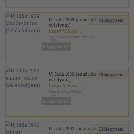
Uj Idők 1939. január-június (fél
Előjegyzem
évfolyam)
Lányi Viktor
...
Singer és Wolfner Irodalmi Intézet R. T.
,
1939
Aranyozott kiadói egész vászonkötés
,
996
oldal
Előjegyezhető
Uj Idők sorozat
Uj Idők 1939. január-június (fél
Előjegyzem
évfolyam)
Lányi Viktor
...
Singer és Wolfner Kiadása
,
1939
Aranyozott kiadói egész vászonkötés
,
996
oldal
Előjegyezhető
Uj Idők sorozat
Uj Idők 1942. január-december
Előjegyzem