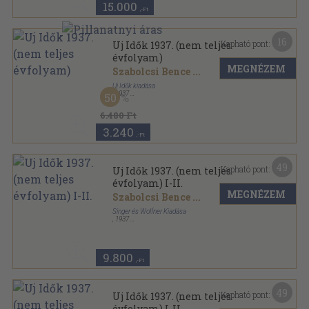
15.000
,-Ft
16
Kapható pont:
Uj Idők 1937. (nem teljes
évfolyam)
MEGNÉZEM
Szabolcsi Bence
...
Uj Idők kiadása
,
1937
50
Könyvkötői kötés
,
469
oldal
Uj Idők sorozat
6.480 Ft
3.240
,-Ft
49
Kapható pont:
Uj Idők 1937. (nem teljes
évfolyam) I-II.
MEGNÉZEM
Szabolcsi Bence
...
Singer és Wolfner Kiadása
,
1937
Könyvkötői kötés
,
1898
oldal
Uj Idők sorozat
9.800
,-Ft
49
Kapható pont:
Uj Idők 1937. (nem teljes
évfolyam) I-II.