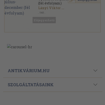
(fél évfolyam)
Lányi Viktor
...
,
1943
Aranyozott kiadói egész vászonkötés
,
810
oldal
Uj Idők sorozat
Előjegyezhető
ANTIKVÁRIUM.HU
SZOLGÁLTATÁSAINK