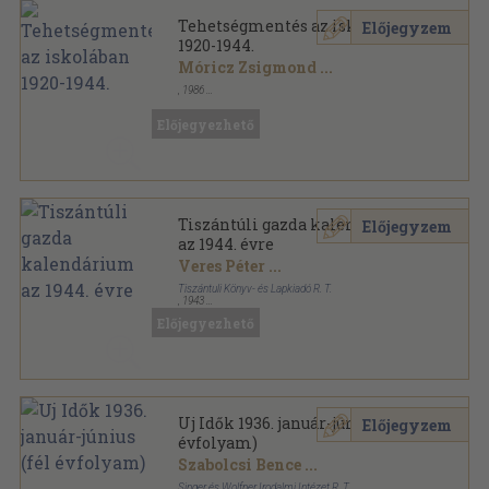
Tehetségmentés az iskolában
Előjegyzem
1920-1944.
Móricz Zsigmond
...
,
1986
Ragasztott papírkötés
,
151
oldal
Előjegyezhető
Tiszántúli gazda kalendárium
Előjegyzem
az 1944. évre
Veres Péter
...
Tiszántuli Könyv- és Lapkiadó R. T.
,
1943
Könyvkötői kötés
,
158
oldal
Előjegyezhető
Tiszántúli gazda kalendárium sorozat
Uj Idők 1936. január-június (fél
Előjegyzem
évfolyam)
Szabolcsi Bence
...
Singer és Wolfner Irodalmi Intézet R. T.