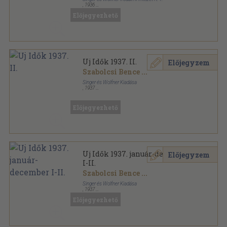
,
1936
Könyvkötői vászonkötés
,
976
oldal
Előjegyezhető
Uj Idők sorozat
Uj Idők 1937. II.
Előjegyzem
Szabolcsi Bence
...
Singer és Wolfner Kiadása
,
1937
Aranyozott kiadói egész vászonkötés
,
1012
oldal
Uj Idők sorozat
Előjegyezhető
Uj Idők 1937. január-december
Előjegyzem
I-II.
Szabolcsi Bence
...
Singer és Wolfner Kiadása
,
1937
Könyvkötői kötés
,
1994
oldal
Előjegyezhető
Uj Idők sorozat