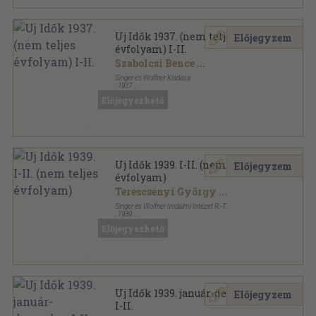
Uj Idők 1937. (nem teljes
Előjegyzem
évfolyam) I-II.
Szabolcsi Bence
...
Singer és Wolfner Kiadása
,
1937
Könyvkötői kötés
,
1990
oldal
Előjegyezhető
Uj Idők sorozat
Uj Idők 1939. I-II. (nem teljes
Előjegyzem
évfolyam)
Terescsényi György
...
Singer és Wolfner Irodalmi Intézet R.-T.
,
1939
Könyvkötői kötés
,
1768
oldal
Előjegyezhető
Uj Idők sorozat
Uj Idők 1939. január-december
Előjegyzem
I-II.