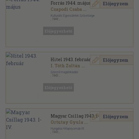
Forrás 1944. május
Előjegyzem
Csapodi Csaba
...
Kulturális Egyesületek Szövetsége
,
1944
Tűzött kötés
,
127
oldal
Forrás sorozat
Előjegyezhető
Hitel 1943. február
Előjegyzem
I. Tóth Zoltán
...
Szerzői magánkiadás
,
1943
Varrott papírkötés
,
62
oldal
Hitel sorozat
Előjegyezhető
Magyar Csillag 1943. I-IV.
Előjegyzem
Ortutay Gyula
...
Hungária Hírlapnyomda Rt.
,
1943
Könyvkötői kötés
,
1524
oldal
Magyar Csillag sorozat