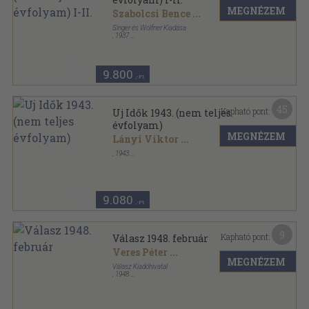
MEGNÉZEM
Szabolcsi Bence
...
Singer és Wolfner Kiadása
,
1937
Könyvkötői vászonkötés
,
2295
oldal
Uj Idők sorozat
9.800
,-Ft
45
Kapható pont:
Uj Idők 1943. (nem teljes
évfolyam)
MEGNÉZEM
Lányi Viktor
...
,
1943
Aranyozott kiadói egész vászonkötés
,
839
oldal
Uj Idők sorozat
9.080
,-Ft
9
Kapható pont:
Válasz 1948. február
Veres Péter
...
MEGNÉZEM
Válasz Kiadóhivatal
,
1948
Fűzött papírkötés
,
93
oldal
Válasz sorozat