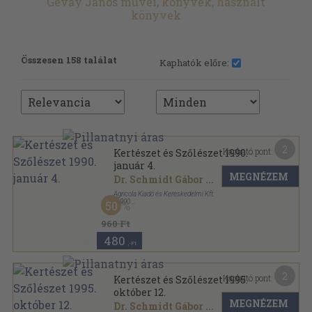
Gévay János művei, könyvek, használt
könyvek
Összesen 158 találat
Kaphatók előre:
2
Kapható pont:
Kertészet és Szőlészet 1990.
január 4.
MEGNÉZEM
Dr. Schmidt Gábor
...
Agricola Kiadó és Kereskedelmi Kft.
,
1990
50
Tűzött kötés
,
19
oldal
Kertészet és Szőlészet sorozat
960 Ft
480
,-Ft
2
Kapható pont:
Kertészet és Szőlészet 1995.
október 12.
MEGNÉZEM
Dr. Schmidt Gábor
...