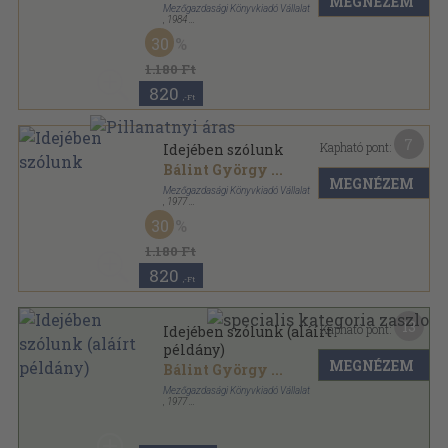
MEGNÉZEM
Mezőgazdasági Könyvkiadó Vállalat
,
1984
Ragasztott papírkötés
,
155
oldal
30
1.180 Ft
820
,-Ft
7
Kapható pont:
Idejében szólunk
Bálint György
...
MEGNÉZEM
Mezőgazdasági Könyvkiadó Vállalat
,
1977
Ragasztott papírkötés
,
158
oldal
30
Kertbarátoknak sorozat
1.180 Ft
820
,-Ft
13
Kapható pont:
Idejében szólunk (aláírt
példány)
MEGNÉZEM
Bálint György
...
Mezőgazdasági Könyvkiadó Vállalat
,
1977
Ragasztott papírkötés
,
158
oldal
Kertbarátoknak sorozat