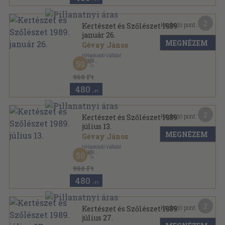
2
Kapható pont:
Kertészet és Szőlészet 1989.
január 26.
MEGNÉZEM
Gévay János
Hírlapkiadó Vállalat
,
1989
50
Tűzött kötés
,
19
oldal
Kertészet és Szőlészet sorozat
960 Ft
480
,-Ft
2
Kapható pont:
Kertészet és Szőlészet 1989.
július 13.
MEGNÉZEM
Gévay János
Hírlapkiadó Vállalat
,
1989
50
Tűzött kötés
,
19
oldal
Kertészet és Szőlészet sorozat
960 Ft
480
,-Ft
2
Kapható pont:
Kertészet és Szőlészet 1989.
július 27.