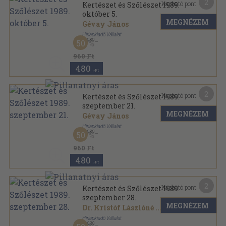
2
Kapható pont:
Kertészet és Szőlészet 1989.
október 5.
MEGNÉZEM
Gévay János
Hírlapkiadó Vállalat
,
1989
50
Tűzött kötés
,
19
oldal
Kertészet és Szőlészet sorozat
960 Ft
480
,-Ft
2
Kapható pont:
Kertészet és Szőlészet 1989.
szeptember 21.
MEGNÉZEM
Gévay János
Hírlapkiadó Vállalat
,
1989
50
Tűzött kötés
,
19
oldal
Kertészet és Szőlészet sorozat
960 Ft
480
,-Ft
2
Kapható pont:
Kertészet és Szőlészet 1989.
szeptember 28.
MEGNÉZEM
Dr. Kristóf Lászlóné
...
Hírlapkiadó Vállalat
,
1989