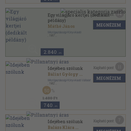
14
Kapható pont:
Egy világjáró kertjei (dedikált
példány)
MEGNÉZEM
Máthé János
Mezőgazdasági Könyvkiadó
,
1987
Fűzött kemény papírkötés
,
213
oldal
2.840
,-Ft
11
Kapható pont:
Idejében szólunk
Bálint György
...
MEGNÉZEM
Mezőgazdasági Könyvkiadó Vállalat
,
1982
Ragasztott papírkötés
,
155
oldal
50
1.480 Ft
740
,-Ft
7
Kapható pont:
Idejében szólunk
Balázs Klára
...