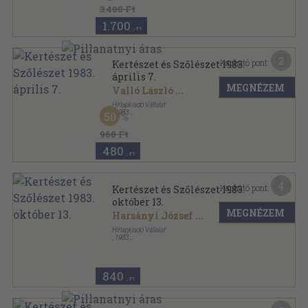
Kertészet és Szőlészet sorozat
3.400 Ft
1.700
,-Ft
2
Kapható pont:
Kertészet és Szőlészet 1983.
április 7.
MEGNÉZEM
Valló László
...
Hírlapkiadó Vállalat
,
1983
50
Tűzött kötés
,
19
oldal
Kertészet és Szőlészet sorozat
960 Ft
480
,-Ft
4
Kapható pont:
Kertészet és Szőlészet 1983.
október 13.
MEGNÉZEM
Harsányi József
...
Hírlapkiadó Vállalat
,
1983
Tűzött kötés
,
19
oldal
Kertészet és Szőlészet sorozat
840
,-Ft