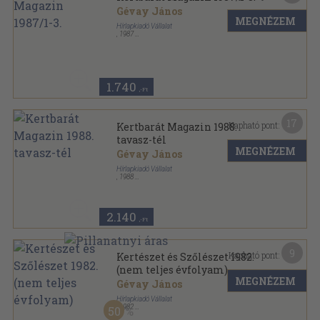
Gévay János
MEGNÉZEM
Hírlapkiadó Vállalat
,
1987
Tűzött kötés
,
188
oldal
Kertbarát Magazin sorozat
1.740
,-Ft
17
Kapható pont:
Kertbarát Magazin 1988.
tavasz-tél
MEGNÉZEM
Gévay János
Hírlapkiadó Vállalat
,
1988
Tűzött kötés
,
186
oldal
Kertbarát Magazin sorozat
2.140
,-Ft
9
Kapható pont:
Kertészet és Szőlészet 1982.
(nem teljes évfolyam)
MEGNÉZEM
Gévay János
Hírlapkiadó Vállalat
,
1982
50
Tűzött kötés
,
720
oldal