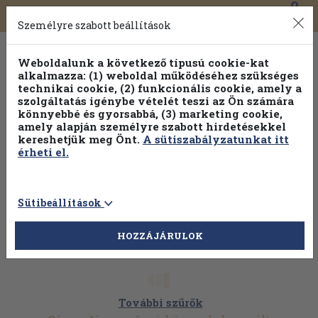
0
Toggle
Főmenü
Könyveink
navigation
Személyre szabott beállítások
Weboldalunk a következő típusú cookie-kat
alkalmazza: (1) weboldal működéséhez szükséges
technikai cookie, (2) funkcionális cookie, amely a
szolgáltatás igénybe vételét teszi az Ön számára
könnyebbé és gyorsabbá, (3) marketing cookie,
amely alapján személyre szabott hirdetésekkel
kereshetjük meg Önt.
A sütiszabályzatunkat itt
érheti el.
Sütibeállítások
HOZZÁJÁRULOK
További szűrők