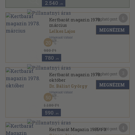
2.540
,-Ft
6
Kapható pont:
Kertbarát magazin 1978.
március
MEGNÉZEM
Lelkes Lajos
Hírlapkiadó Vállalat
,
1978
20
Tűzött kötés
,
63
oldal
Kertbarát Magazin sorozat
980 Ft
780
,-Ft
3
Kapható pont:
Kertbarát magazin 1978.
október
MEGNÉZEM
Dr. Bálint György
Hírlapkiadó Vállalat
,
1978
50
Tűzött kötés
,
63
oldal
Kertbarát Magazin sorozat
1.180 Ft
590
,-Ft
4
Kapható pont:
Kertbarát Magazin 1981/1-3.