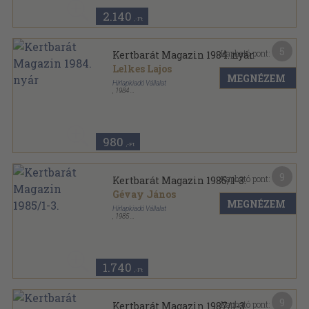
2.140
,-Ft
5
Kapható pont:
Kertbarát Magazin 1984. nyár
Lelkes Lajos
MEGNÉZEM
Hírlapkiadó Vállalat
,
1984
Tűzött kötés
,
63
oldal
Kertbarát Magazin sorozat
980
,-Ft
9
Kapható pont:
Kertbarát Magazin 1985/1-3.
Gévay János
MEGNÉZEM
Hírlapkiadó Vállalat
,
1985
Tűzött kötés
,
189
oldal
Kertbarát Magazin sorozat
1.740
,-Ft
9
Kapható pont:
Kertbarát Magazin 1987/1-3.