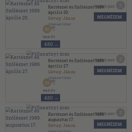
2
Kapható pont:
Kertészet és Szőlészet 1989.
április 20.
MEGNÉZEM
Gévay János
Hírlapkiadó Vállalat
,
1989
50
Tűzött kötés
,
19
oldal
Kertészet és Szőlészet sorozat
960 Ft
480
,-Ft
2
Kapható pont:
Kertészet és Szőlészet 1989.
április 27.
MEGNÉZEM
Gévay János
Hírlapkiadó Vállalat
,
1989
50
Tűzött kötés
,
19
oldal
Kertészet és Szőlészet sorozat
960 Ft
480
,-Ft
2
Kapható pont:
Kertészet és Szőlészet 1989.
augusztus 17.
MEGNÉZEM
Gévay János
Hírlapkiadó Vállalat