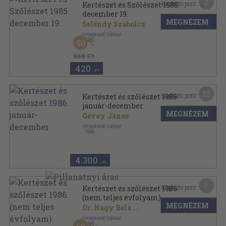
2
Kapható pont:
Kertészet és Szőlészet 1985.
december 19.
MEGNÉZEM
Seléndy Szabolcs
Hírlapkiadó Vállalat
,
1985
50
Tűzött kötés
,
35
oldal
Kertészet és Szőlészet sorozat
840 Ft
420
,-Ft
22
Kapható pont:
Kertészet és szőlészet 1986.
január-december
MEGNÉZEM
Gévay János
Hírlapkiadó Vállalat
,
1986
Könyvkötői kötés
,
1004
oldal
Kertészet és Szőlészet sorozat
4.300
,-Ft
7
Kapható pont:
Kertészet és szőlészet 1986.
(nem teljes évfolyam)
MEGNÉZEM
Dr. Nagy Béla
...
Hírlapkiadó Vállalat
,
1986