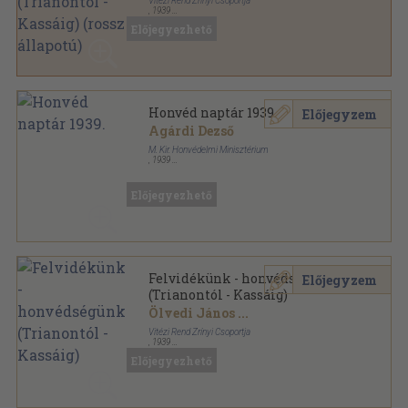
Vitézi Rend Zrínyi Csoportja
,
1939
Vászon
,
236
oldal
Előjegyezhető
Honvéd naptár 1939.
Előjegyzem
Agárdi Dezső
M. Kir. Honvédelmi Minisztérium
,
1939
Spirál
,
55
oldal
Honvéd Naptár sorozat
Előjegyezhető
Felvidékünk - honvédségünk
Előjegyzem
(Trianontól - Kassáig)
Ölvedi János
...
Vitézi Rend Zrínyi Csoportja
,
1939
Vászon
,
236
oldal
Előjegyezhető