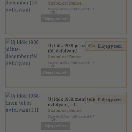
Szabolcsi Bence
...
Singer és Wolfner Irodalmi Intézet R. T.
,
1938
Aranyozott kiadói egész vászonkötés
,
1032
oldal
Előjegyezhető
Uj Idők sorozat
Uj Idők 1938. július-december
Előjegyzem
(fél évfolyam)
Szabolcsi Bence
...
Singer és Wolfner Irodalmi Intézet R. T.
,
1938
Könyvkötői kötés
,
1032
oldal
Előjegyezhető
Uj Idők sorozat
Uj Idők 1938. (nem teljes
Előjegyzem
évfolyam) I-II.
Szabolcsi Bence
...
Singer és Wolfner Irodalmi Intézet R. T.
,
1938
Könyvkötői kötés
,
1836
oldal
Előjegyezhető
Uj Idők sorozat