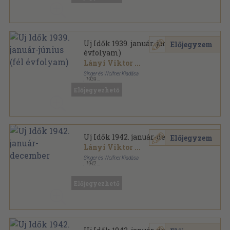
Uj Idők 1939. január-június (fél
Előjegyzem
évfolyam)
Lányi Viktor
...
Singer és Wolfner Kiadása
,
1939
Aranyozott kiadói egész vászonkötés
,
996
oldal
Előjegyezhető
Uj Idők sorozat
Uj Idők 1942. január-december
Előjegyzem
Lányi Viktor
...
Singer és Wolfner Kiadása
,
1942
Könyvkötői kötés
,
1560
oldal
Uj Idők sorozat
Előjegyezhető