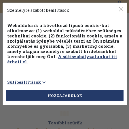
0
Toggle
Főmenü
Könyveink
navigation
Személyre szabott beállítások
Weboldalunk a következő típusú cookie-kat
alkalmazza: (1) weboldal működéséhez szükséges
technikai cookie, (2) funkcionális cookie, amely a
szolgáltatás igénybe vételét teszi az Ön számára
könnyebbé és gyorsabbá, (3) marketing cookie,
Válogasson több mint 30 000 kötet közül
amely alapján személyre szabott hirdetésekkel
Hobbi témakörökben
20% kedvezménnyel!
kereshetjük meg Önt.
A sütiszabályzatunkat itt
érheti el.
Sütibeállítások
HOZZÁJÁRULOK
További szűrők