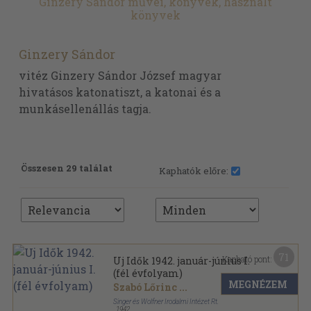
Ginzery Sándor művei, könyvek, használt
könyvek
Ginzery Sándor
vitéz Ginzery Sándor József magyar
hivatásos katonatiszt, a katonai és a
munkásellenállás tagja.
Összesen 29 találat
Kaphatók előre:
71
Kapható pont:
Uj Idők 1942. január-június I.
(fél évfolyam)
MEGNÉZEM
Szabó Lőrinc
...
Singer és Wolfner Irodalmi Intézet Rt.
,
1942