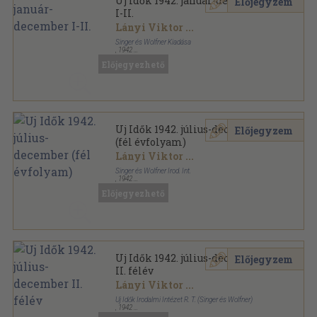
Uj Idők 1942. január-december
Előjegyzem
I-II.
Lányi Viktor
...
Singer és Wolfner Kiadása
,
1942
Könyvkötői kötés
,
1560
oldal
Előjegyezhető
Uj Idők sorozat
Uj Idők 1942. július-december
Előjegyzem
(fél évfolyam)
Lányi Viktor
...
Singer és Wolfner Irod. Int.
,
1942
Aranyozott kiadói félvászon
,
780
oldal
Előjegyezhető
Uj Idők sorozat
Uj Idők 1942. július-december
Előjegyzem
II. félév
Lányi Viktor
...
Uj Idők Irodalmi Intézet R. T. (Singer és Wolfner)
,
1942
Aranyozott kiadói félvászon
,
780
oldal