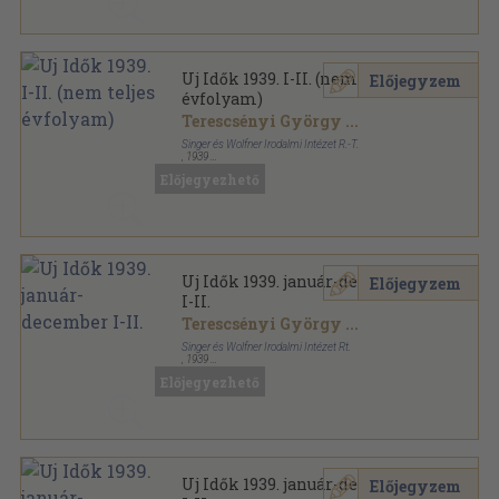
Uj Idők 1939. I-II. (nem teljes
Előjegyzem
évfolyam)
Terescsényi György
...
Singer és Wolfner Irodalmi Intézet R.-T.
,
1939
Könyvkötői kötés
,
1768
oldal
Előjegyezhető
Uj Idők sorozat
Uj Idők 1939. január-december
Előjegyzem
I-II.
Terescsényi György
...
Singer és Wolfner Irodalmi Intézet Rt.
,
1939
Aranyozott kiadói félvászon
,
1806
oldal
Előjegyezhető
Uj Idők sorozat
Uj Idők 1939. január-december
Előjegyzem