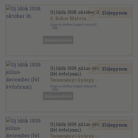
Uj Idők 1938. október 16.
Előjegyzem
S. Bokor Malvin
...
Singer és Wolfner Irodalmi Intézet Rt.
,
1938
Tűzött kötés
,
40
oldal
Uj Idők sorozat
Előjegyezhető
Uj Idők 1939. július-december
Előjegyzem
(fél évfolyam)
Terescsényi György
...
Singer és Wolfner Irodalmi Intézet Rt.
,
1939
Könyvkötői kötés
,
810
oldal
Előjegyezhető
Uj Idők sorozat
Uj Idők 1939. július-december
Előjegyzem
(fél évfolyam)
Terescsényi György
...