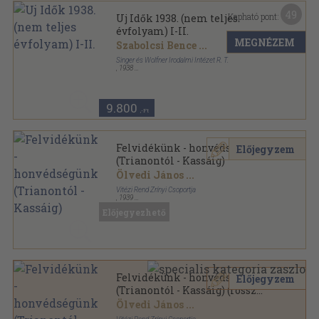
49
Kapható pont:
Uj Idők 1938. (nem teljes
évfolyam) I-II.
MEGNÉZEM
Szabolcsi Bence
...
Singer és Wolfner Irodalmi Intézet R. T.
,
1938
Könyvkötői kötés
,
1715
oldal
Uj Idők sorozat
9.800
,-Ft
Felvidékünk - honvédségünk
Előjegyzem
(Trianontól - Kassáig)
Ölvedi János
...
Vitézi Rend Zrínyi Csoportja
,
1939
Könyvkötői vászonkötés
,
236
oldal
Előjegyezhető
Felvidékünk - honvédségünk
Előjegyzem
(Trianontól - Kassáig) (rossz
állapotú)
Ölvedi János
...