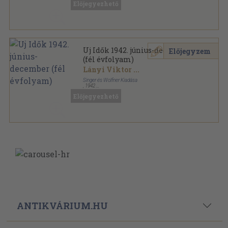
Előjegyezhető
Uj Idők sorozat
Uj Idők 1942. június-december
Előjegyzem
(fél évfolyam)
Lányi Viktor
...
Singer és Wolfner Kiadása
,
1942
Aranyozott kiadói egész vászonkötés
,
780
oldal
Előjegyezhető
Uj Idők sorozat
ANTIKVÁRIUM.HU