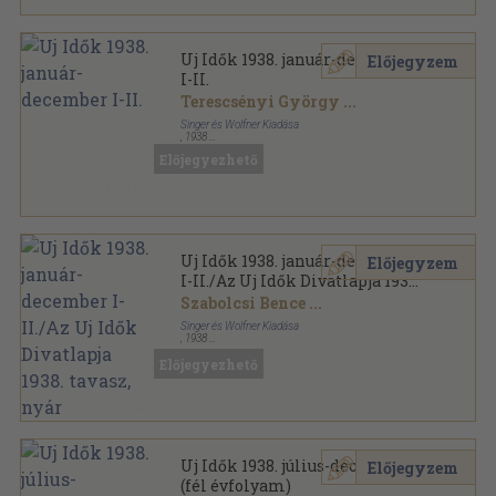
Uj Idők 1938. január-december
Előjegyzem
I-II.
Terescsényi György
...
Singer és Wolfner Kiadása
,
1938
Aranyozott kiadói egész vászonkötés
,
1996
oldal
Előjegyezhető
Uj Idők sorozat
Uj Idők 1938. január-december
Előjegyzem
I-II./Az Uj Idők Divatlapja 1938.
tavasz, nyár
Szabolcsi Bence
...
Singer és Wolfner Kiadása
,
1938
Aranyozott kiadói egész vászonkötés
,
2034
oldal
Előjegyezhető
Uj Idők sorozat
Uj Idők 1938. július-december
Előjegyzem
(fél évfolyam)