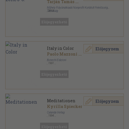
Tarján Tamás
...
Műhely Folyóiratkiadó Nonprofit Korlátolt Felelősségű
Társaság
,
2013
Ragasztott papírkötés
,
159
oldal
Műhely sorozat
Előjegyezhető
Italy in Color
Előjegyzem
Paolo Mazzoni
...
Bonechi Edizioni
,
1991
Varrott papírkötés
,
287
oldal
Előjegyezhető
Meditationen
Előjegyzem
Kyrilla Spiecker
Calanda Verlag
,
1994
Fűzött kemény papírkötés
,
64
oldal
Előjegyezhető