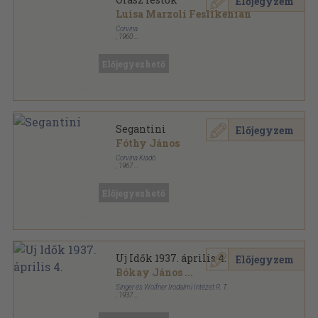
Előjegyzem
Luisa Marzoli Feslikenian
Corvina
,
1960
Vászon
,
113
oldal
Előjegyezhető
Segantini
Előjegyzem
Fóthy János
Corvina Kiadó
,
1967
Félvászon
,
84
oldal
A művészet kiskönyvtára sorozat
Előjegyezhető
Uj Idők 1937. április 4.
Előjegyzem
Bókay János
...
Singer és Wolfner Irodalmi Intézet R. T.
,
1937
Tűzött kötés
,
35
oldal
Uj Idők sorozat