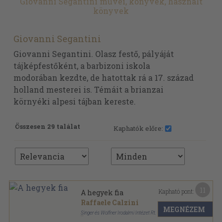
Giovanni Segantini művei, könyvek, használt
könyvek
Giovanni Segantini
Giovanni Segantini. Olasz festő, pályáját
tájképfestőként, a barbizoni iskola
modorában kezdte, de hatottak rá a 17. század
holland mesterei is. Témáit a brianzai
környéki alpesi tájban kereste.
Összesen 29 találat
Kaphatók előre:
11
Kapható pont:
A hegyek fia
Raffaele Calzini
MEGNÉZEM
Singer és Wolfner Irodalmi Intézet Rt.