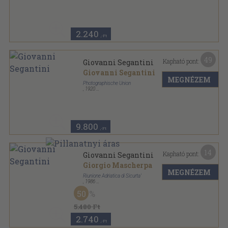
Könyvkötői kötés
,
355
oldal
2.240
,-Ft
49
Kapható pont:
Giovanni Segantini
Giovanni Segantini
MEGNÉZEM
Photographische Union
,
1920
Félvászon
,
150
oldal
9.800
,-Ft
14
Kapható pont:
Giovanni Segantini
Giorgio Mascherpa
MEGNÉZEM
Riunione Adriatica di Sicurta'
,
1986
Fűzött papírkötés
,
32
oldal
50
Immagini di Arte Italiana sorozat
5.480 Ft
2.740
,-Ft