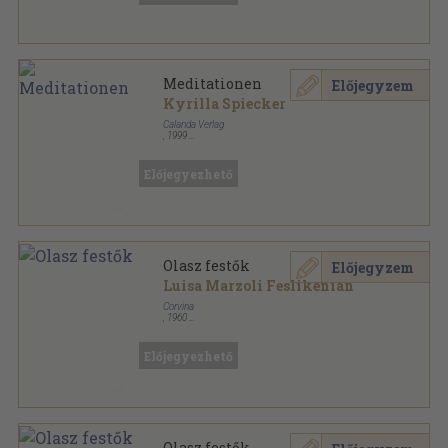
Meditationen
Előjegyzem
Kyrilla Spiecker
Calanda Verlag
,
1999
Fűzött kemény papírkötés
,
64
oldal
Előjegyezhető
Olasz festők
Előjegyzem
Luisa Marzoli Feslikenian
Corvina
,
1960
Könyvkötői kötés
,
113
oldal
Előjegyezhető
Olasz festők