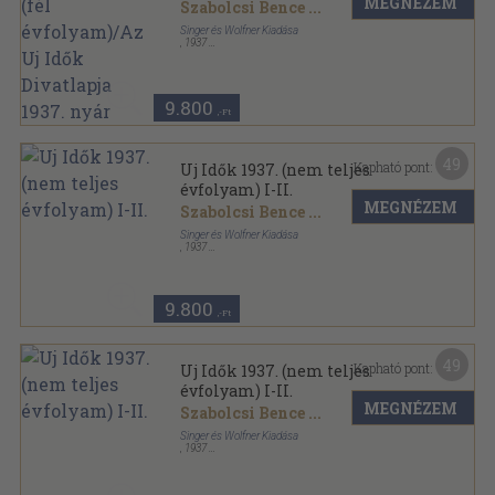
MEGNÉZEM
Divatlapja 1937. nyár
Szabolcsi Bence
...
Singer és Wolfner Kiadása
,
1937
Könyvkötői kötés
,
1000
oldal
Uj Idők sorozat
9.800
,-Ft
49
Kapható pont:
Uj Idők 1937. (nem teljes
évfolyam) I-II.
MEGNÉZEM
Szabolcsi Bence
...
Singer és Wolfner Kiadása
,
1937
Könyvkötői kötés
,
1898
oldal
Uj Idők sorozat
9.800
,-Ft
49
Kapható pont:
Uj Idők 1937. (nem teljes
évfolyam) I-II.
MEGNÉZEM
Szabolcsi Bence
...
Singer és Wolfner Kiadása
,
1937
Könyvkötői vászonkötés
,
2295
oldal
Uj Idők sorozat