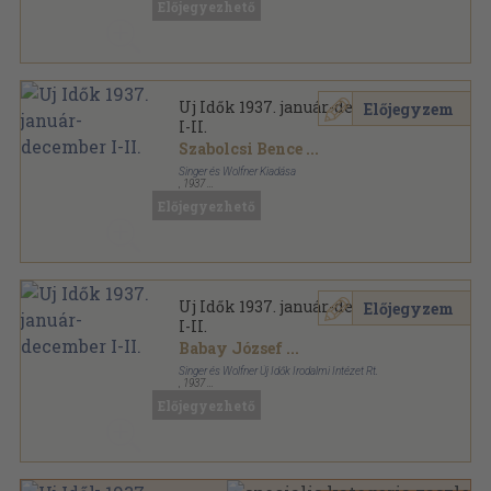
Előjegyezhető
Uj Idők 1937. január-december
Előjegyzem
I-II.
Szabolcsi Bence
...
Singer és Wolfner Kiadása
,
1937
Könyvkötői kötés
,
1994
oldal
Előjegyezhető
Uj Idők sorozat
Uj Idők 1937. január-december
Előjegyzem
I-II.
Babay József
...
Singer és Wolfner Új Idők Irodalmi Intézet Rt.
,
1937
Aranyozott kiadói egész vászonkötés
,
1994
oldal
Előjegyezhető
Uj Idők sorozat