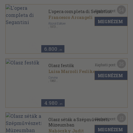
54
Kapható pont:
L'opera completa di Segantini
Francesco Arcangeli
MEGNÉZEM
Rizzoli Editore
,
1973
Varrott keménykötés
,
127
oldal
Classici dell'Arte sorozat
6.800
,-Ft
25
Kapható pont:
Olasz festők
Luisa Marzoli Feslikenian
MEGNÉZEM
Corvina
,
1960
Tűzött kötés
,
113
oldal
4.980
,-Ft
12
Kapható pont:
Olasz séták a Szépművészeti
Múzeumban
MEGNÉZEM
Nahóczky Judit