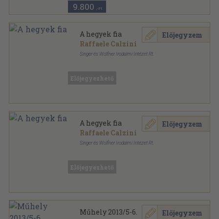
9.800
,-Ft
A hegyek fia
Előjegyzem
Raffaele Calzini
Singer és Wolfner Irodalmi Intézet Rt.
Ragasztott papírkötés
,
355
oldal
Előjegyezhető
A hegyek fia
Előjegyzem
Raffaele Calzini
Singer és Wolfner Irodalmi Intézet Rt.
Félvászon
,
355
oldal
Előjegyezhető
Műhely 2013/5-6.
Előjegyzem