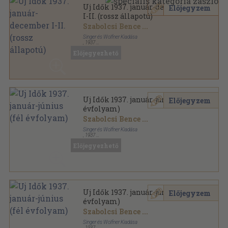
Uj Idők 1937. január-december
Előjegyzem
I-II. (rossz állapotú)
Szabolcsi Bence
...
Singer és Wolfner Kiadása
,
1937
Aranyozott kiadói egész vászonkötés
,
1994
oldal
Előjegyezhető
Uj Idők sorozat
Uj Idők 1937. január-június (fél
Előjegyzem
évfolyam)
Szabolcsi Bence
...
Singer és Wolfner Kiadása
,
1937
Könyvkötői vászonkötés
,
982
oldal
Előjegyezhető
Uj Idők sorozat
Uj Idők 1937. január-június (fél
Előjegyzem
évfolyam)
Szabolcsi Bence
...
Singer és Wolfner Kiadása
,
1937