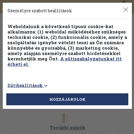
0
Toggle
Főmenü
Könyveink
navigation
Személyre szabott beállítások
Weboldalunk a következő típusú cookie-kat
alkalmazza: (1) weboldal működéséhez szükséges
technikai cookie, (2) funkcionális cookie, amely a
szolgáltatás igénybe vételét teszi az Ön számára
könnyebbé és gyorsabbá, (3) marketing cookie,
Válogasson több mint 30 000 kötet közül
amely alapján személyre szabott hirdetésekkel
Hobbi témakörökben
20% kedvezménnyel!
kereshetjük meg Önt.
A sütiszabályzatunkat itt
érheti el.
Sütibeállítások
HOZZÁJÁRULOK
További szűrők