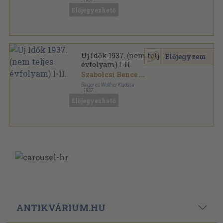
Aranyozott kiadói egész vászonkötés
,
982
oldal
Előjegyezhető
Uj Idők sorozat
Uj Idők 1937. (nem teljes
Előjegyzem
évfolyam) I-II.
Szabolcsi Bence
...
Singer és Wolfner Kiadása
,
1937
Könyvkötői kötés
,
1990
oldal
Előjegyezhető
Uj Idők sorozat
ANTIKVÁRIUM.HU