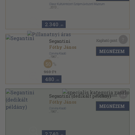
Olasz Kultúrintézet-Szépművészeti Múzeum
,
2013
Ragasztott papírkötés
,
87
oldal
2.340
,-Ft
7
Kapható pont:
Segantini
Fóthy János
MEGNÉZEM
Corvina Kiadó
,
1967
Fűzött papírkötés
,
84
oldal
50
A művészet kiskönyvtára sorozat
960 Ft
480
,-Ft
14
Kapható pont:
Segantini (dedikált példány)
Fóthy János
MEGNÉZEM
Corvina Kiadó
,
1967
Varrott papírkötés
,
84
oldal
A művészet kiskönyvtára sorozat
2.740