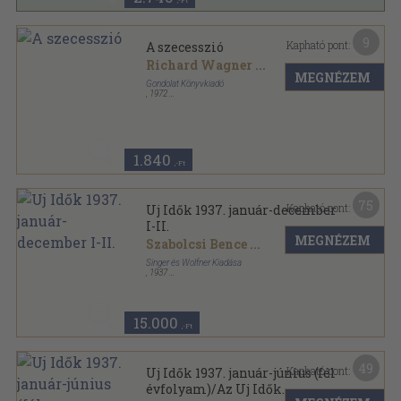
,-Ft
9
Kapható pont:
A szecesszió
Richard Wagner
...
MEGNÉZEM
Gondolat Könyvkiadó
,
1972
Vászon
,
521
oldal
Izmusok sorozat
1.840
,-Ft
75
Kapható pont:
Uj Idők 1937. január-december
I-II.
MEGNÉZEM
Szabolcsi Bence
...
Singer és Wolfner Kiadása
,
1937
Aranyozott kiadói egész vászonkötés
,
1994
oldal
Uj Idők sorozat
15.000
,-Ft
49
Kapható pont:
Uj Idők 1937. január-június (fél
évfolyam)/Az Uj Idők