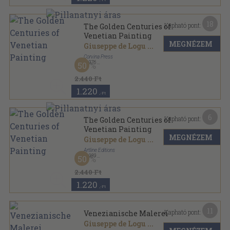
18
Kapható pont:
The Golden Centuries of
Venetian Painting
MEGNÉZEM
Giuseppe de Logu
...
Corvina Press
,
1976
50
Vászon
,
154
oldal
2.440 Ft
1.220
,-Ft
6
Kapható pont:
The Golden Centuries of
Venetian Painting
MEGNÉZEM
Giuseppe de Logu
...
Artline Editions
,
1989
50
Vászon
,
133
oldal
2.440 Ft
1.220
,-Ft
11
Kapható pont:
Venezianische Malerei
Giuseppe de Logu
...