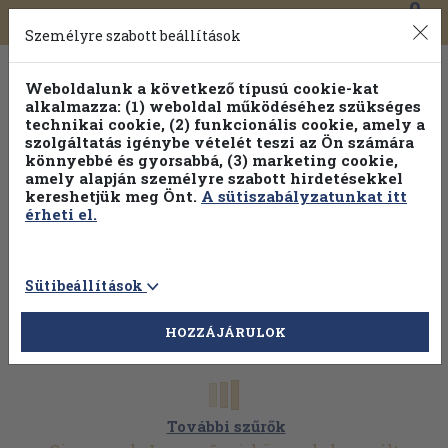
0
Toggle
Főmenü
Könyveink
navigation
Személyre szabott beállítások
Weboldalunk a következő típusú cookie-kat
alkalmazza: (1) weboldal működéséhez szükséges
technikai cookie, (2) funkcionális cookie, amely a
szolgáltatás igénybe vételét teszi az Ön számára
könnyebbé és gyorsabbá, (3) marketing cookie,
amely alapján személyre szabott hirdetésekkel
kereshetjük meg Önt.
A sütiszabályzatunkat itt
érheti el.
Sütibeállítások
HOZZÁJÁRULOK
További szűrők