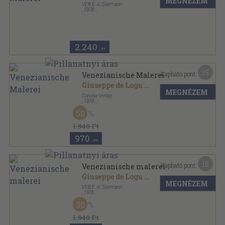
MEGNÉZEM
VEB E. A. Seemann
,
1978
Vászon
,
160
oldal
2.240
,-Ft
15
Kapható pont:
Venezianische Malerei
Giuseppe de Logu
...
MEGNÉZEM
Corvina Verlag
,
1978
Vászon
,
160
oldal
50
1.940 Ft
970
,-Ft
15
Kapható pont:
Venezianische malerei
Giuseppe de Logu
...
MEGNÉZEM
VEB E. A. Seemann
,
1976
Vászon
,
160
oldal
50
1.940 Ft