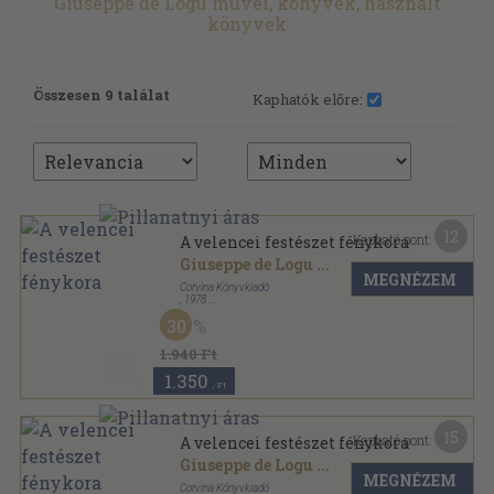
Giuseppe de Logu művei, könyvek, használt
könyvek
Összesen 9 találat
Kaphatók előre:
12
Kapható pont:
A velencei festészet fénykora
Giuseppe de Logu
...
MEGNÉZEM
Corvina Könyvkiadó
,
1978
Vászon
,
152
oldal
30
1.940 Ft
1.350
,-Ft
15
Kapható pont:
A velencei festészet fénykora
Giuseppe de Logu
...
MEGNÉZEM
Corvina Könyvkiadó