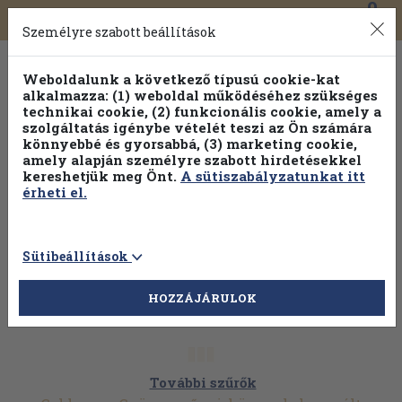
0
Toggle
Főmenü
Könyveink
navigation
Személyre szabott beállítások
Weboldalunk a következő típusú cookie-kat
alkalmazza: (1) weboldal működéséhez szükséges
technikai cookie, (2) funkcionális cookie, amely a
szolgáltatás igénybe vételét teszi az Ön számára
könnyebbé és gyorsabbá, (3) marketing cookie,
Válogasson több mint 30 000 kötet közül
amely alapján személyre szabott hirdetésekkel
Hobbi témakörökben
20% kedvezménnyel!
kereshetjük meg Önt.
A sütiszabályzatunkat itt
érheti el.
Sütibeállítások
HOZZÁJÁRULOK
További szűrők