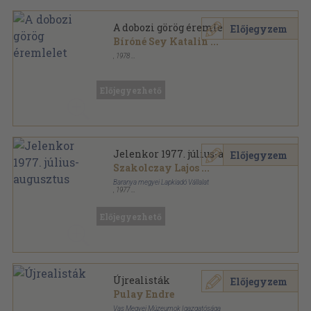
A dobozi görög éremlelet
Előjegyzem
Bíróné Sey Katalin
...
,
1978
Tűzött kötés
,
11
oldal
Archeologiai Értesítő sorozat
Előjegyezhető
Jelenkor 1977. július-augusztus
Előjegyzem
Szakolczay Lajos
...
Baranya megyei Lapkiadó Vállalat
,
1977
Ragasztott papírkötés
,
191
oldal
Jelenkor sorozat
Előjegyezhető
Újrealisták
Előjegyzem
Pulay Endre
Vas Megyei Múzeumok Igazgatósága