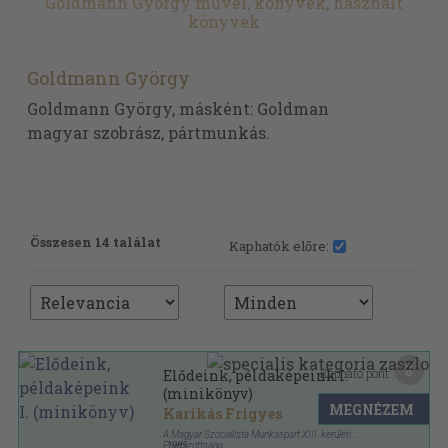
Goldmann György művei, könyvek, használt
könyvek
Goldmann György
Goldmann György, másként: Goldman
magyar szobrász, pártmunkás.
Összesen 14 találat
Kaphatók előre:
8
Kapható pont:
Elődeink, példaképeink I.
(minikönyv)
MEGNÉZEM
Karikás Frigyes
A Magyar Szocialista Munkáspárt XIII. kerületi
Pártbizottsága
,
1985