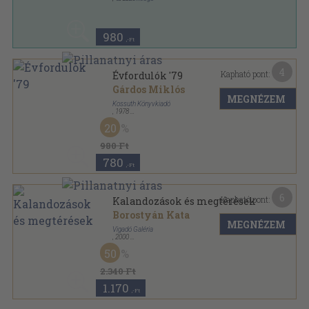
Bőr
,
132
oldal
980
,-Ft
4
Kapható pont:
Évfordulók '79
Gárdos Miklós
MEGNÉZEM
Kossuth Könyvkiadó
,
1978
Ragasztott papírkötés
,
271
oldal
20
Évfordulók sorozat
980 Ft
780
,-Ft
6
Kapható pont:
Kalandozások és megtérések
Borostyán Kata
MEGNÉZEM
Vigadó Galéria
,
2000
Ragasztott papírkötés
,
93
oldal
50
2.340 Ft
1.170
,-Ft