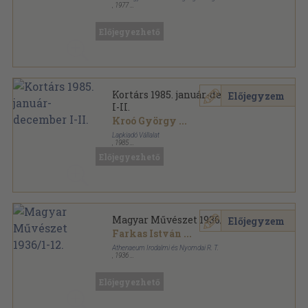
,
1977
Tűzött kötés
,
40
oldal
Vas megyei Múzeumok Katalógusai sorozat
Előjegyezhető
Kortárs 1985. január-december
Előjegyzem
I-II.
Kroó György
...
Lapkiadó Vállalat
,
1985
Könyvkötői kötés
,
1998
oldal
Előjegyezhető
Kortárs sorozat
Magyar Művészet 1936/1-12.
Előjegyzem
Farkas István
...
Athenaeum Irodalmi és Nyomdai R. T.
,
1936
Könyvkötői vászonkötés
,
391
oldal
Magyar Művészet sorozat
Előjegyezhető