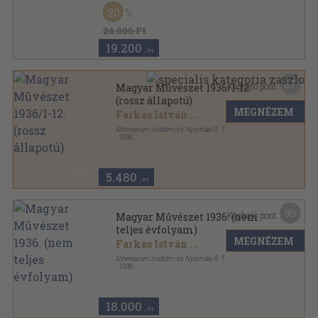
Magyar Művészet sorozat
20
24.000 Ft
19.200
,-Ft
27
Kapható pont:
Magyar Művészet 1936/1-12.
(rossz állapotú)
MEGNÉZEM
Farkas István
...
Athenaeum Irodalmi és Nyomdai R. T.
,
1936
Félvászon
,
335
oldal
Magyar Művészet sorozat
5.480
,-Ft
90
Kapható pont:
Magyar Művészet 1936. (nem
teljes évfolyam)
MEGNÉZEM
Farkas István
...
Athenaeum Irodalmi és Nyomdai R. T.
,
1936
Félvászon
,
319
oldal
Magyar Művészet sorozat
18.000
,-Ft