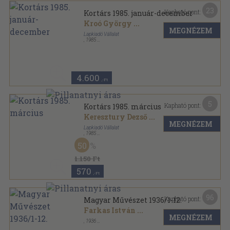
23
Kapható pont:
Kortárs 1985. január-december
Kroó György
...
MEGNÉZEM
Lapkiadó Vállalat
,
1985
Ragasztott papírkötés
,
1998
oldal
Kortárs sorozat
4.600
,-Ft
5
Kapható pont:
Kortárs 1985. március
Keresztury Dezső
...
MEGNÉZEM
Lapkiadó Vállalat
,
1985
Ragasztott papírkötés
,
168
oldal
50
Kortárs sorozat
1.150 Ft
570
,-Ft
96
Kapható pont:
Magyar Művészet 1936/1-12.
Farkas István
...
MEGNÉZEM
,
1936
Félvászon
,
391
oldal