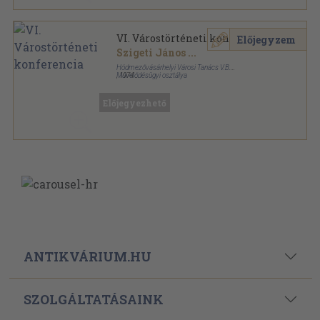
VI. Várostörténeti konferencia
Előjegyzem
Szigeti János
...
Hódmezővásárhelyi Városi Tanács V.B.
Művelődésügyi osztálya
,
1974
Ragasztott papírkötés
,
104
oldal
Vásárhelyi tanulmányok sorozat
Előjegyezhető
ANTIKVÁRIUM.HU
SZOLGÁLTATÁSAINK