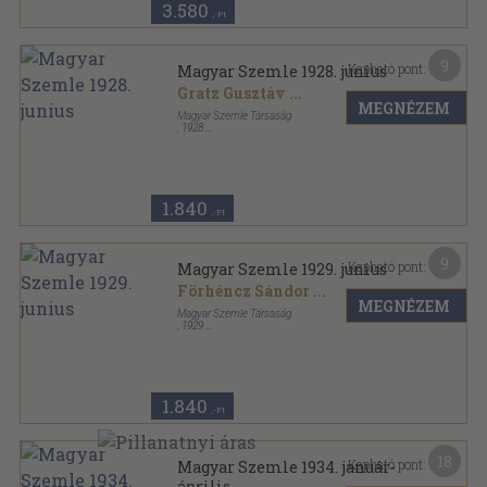
3.580
,-Ft
9
Kapható pont:
Magyar Szemle 1928. junius
Gratz Gusztáv
...
MEGNÉZEM
Magyar Szemle Társaság
,
1928
Varrott papírkötés
,
95
oldal
Magyar Szemle sorozat
1.840
,-Ft
9
Kapható pont:
Magyar Szemle 1929. junius
Förhéncz Sándor
...
MEGNÉZEM
Magyar Szemle Társaság
,
1929
Varrott papírkötés
,
95
oldal
Magyar Szemle sorozat
1.840
,-Ft
18
Kapható pont:
Magyar Szemle 1934. január-
április