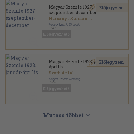
Magyar Szemle 1927.
Előjegyzem
szeptember-december
Harsányi Kálmán
...
Magyar Szemle Társaság
,
1927
Könyvkötői kötés
,
432
oldal
Előjegyezhető
Magyar Szemle sorozat
Magyar Szemle 1928. január-
Előjegyzem
április
Szerb Antal
...
Magyar Szemle Társaság
,
1928
Könyvkötői kötés
,
408
oldal
Előjegyezhető
Magyar Szemle sorozat
Mutass többet