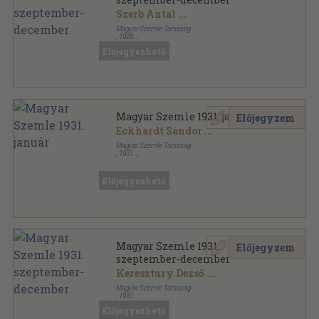
Szerb Antal
...
Magyar Szemle Társaság
,
1928
Fűzött keménykötés
,
412
oldal
Előjegyezhető
Magyar Szemle sorozat
Magyar Szemle 1931. január
Előjegyzem
Eckhardt Sándor
...
Magyar Szemle Társaság
,
1931
Fűzött keménykötés
,
404
oldal
Magyar Szemle sorozat
Előjegyezhető
Magyar Szemle 1931.
Előjegyzem
szeptember-december
Keresztury Dezső
...
Magyar Szemle Társaság
,
1931
Könyvkötői vászonkötés
,
396
oldal
Előjegyezhető
Magyar Szemle sorozat