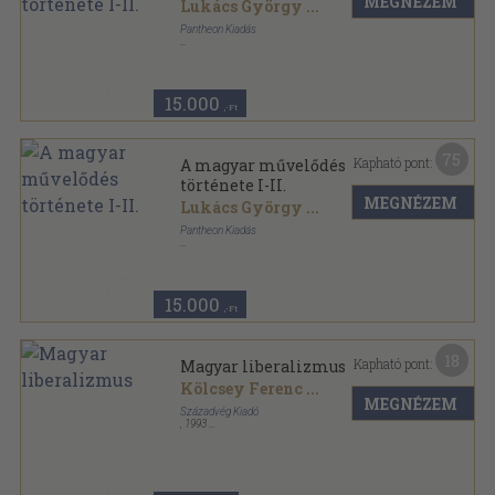
MEGNÉZEM
Lukács György
...
Pantheon Kiadás
Aranyozott kiadói egész vászonkötés
,
677
oldal
15.000
,-Ft
75
Kapható pont:
A magyar művelődés
története I-II.
MEGNÉZEM
Lukács György
...
Pantheon Kiadás
Aranyozott kiadói egész vászonkötés
,
677
oldal
15.000
,-Ft
18
Kapható pont:
Magyar liberalizmus
Kölcsey Ferenc
...
MEGNÉZEM
Századvég Kiadó
,
1993
Ragasztott papírkötés
,
560
oldal
Modern ideológiák sorozat