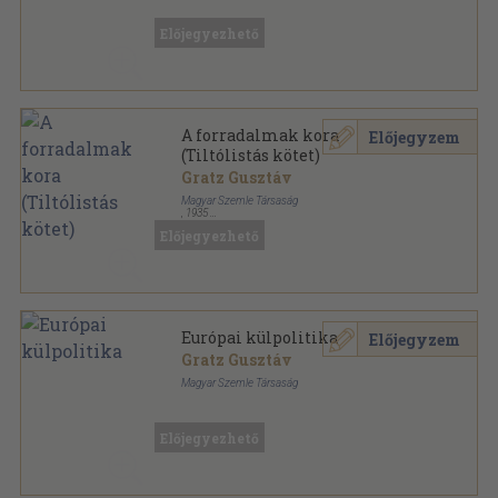
Vászon
,
354
oldal
Reprint sorozat sorozat
Előjegyezhető
A forradalmak kora
Előjegyzem
(Tiltólistás kötet)
Gratz Gusztáv
Magyar Szemle Társaság
,
1935
Vászon
,
354
oldal
Előjegyezhető
A Magyar Szemle Könyvei sorozat
Európai külpolitika
Előjegyzem
Gratz Gusztáv
Magyar Szemle Társaság
Könyvkötői papírkötés
,
80
oldal
A Magyar Szemle Kincsestára sorozat
Előjegyezhető