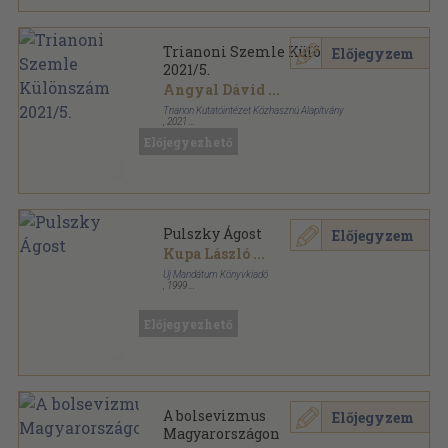
Trianoni Szemle Különszám
Előjegyzem
2021/5.
Angyal Dávid
...
Trianon Kutatóintézet Közhasznú Alapítvány
,
2021
Ragasztott papírkötés
,
208
oldal
Előjegyezhető
Trianoni Szemle sorozat
Pulszky Ágost
Előjegyzem
Kupa László
...
Új Mandátum Könyvkiadó
,
1999
Fűzött kemény papírkötés
,
234
oldal
Magyar Panteon sorozat
Előjegyezhető
A bolsevizmus
Előjegyzem
Magyarországon