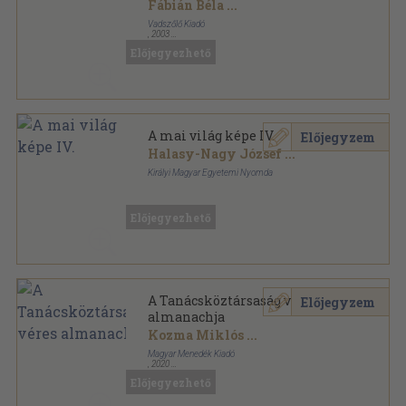
Fábián Béla
...
Vadszőlő Kiadó
,
2003
Ragasztott papírkötés
,
295
oldal
Előjegyezhető
A mai világ képe IV.
Előjegyzem
Halasy-Nagy József
...
Királyi Magyar Egyetemi Nyomda
Félbőr
,
576
oldal
A mai világ képe sorozat
Előjegyezhető
A Tanácsköztársaság véres
Előjegyzem
almanachja
Kozma Miklós
...
Magyar Menedék Kiadó
,
2020
Fűzött kemény papírkötés
,
1098
oldal
Előjegyezhető