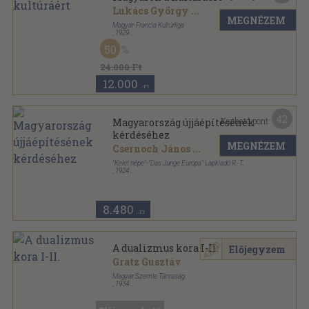
Lukács György
...
MEGNÉZEM
Magyar-Francia Kultúrliga
,
1929
Félbőr
,
677
oldal
50
24.000 Ft
12.000
,-Ft
42
Kapható pont:
Magyarország újjáépítésének
kérdéséhez
MEGNÉZEM
Csernoch János
...
"Kelet népe"-"Das Junge Europa" Lapkiadó R.-T.
,
1924
Tűzött kötés
,
58
oldal
8.480
,-Ft
A dualizmus kora I-II.
Előjegyzem
Gratz Gusztáv
Magyar Szemle Társaság
,
1934
Vászon
,
833
oldal
A Magyar Szemle Könyvei sorozat