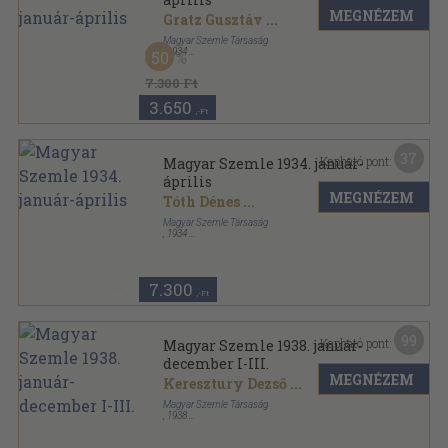
MEGNÉZEM
Gratz Gusztáv
...
Magyar Szemle Társaság
,
1934
50
Vászon
,
399
oldal
Magyar Szemle sorozat
7.300 Ft
3.650
,-Ft
37
Kapható pont:
Magyar Szemle 1934. január-
április
MEGNÉZEM
Tóth Dénes
...
Magyar Szemle Társaság
,
1934
Könyvkötői vászonkötés
,
399
oldal
Magyar Szemle sorozat
7.300
,-Ft
99
Kapható pont:
Magyar Szemle 1938. január-
december I-III.
MEGNÉZEM
Keresztury Dezső
...
Magyar Szemle Társaság
,
1938
Könyvkötői vászonkötés
,
1200
oldal
Magyar Szemle sorozat