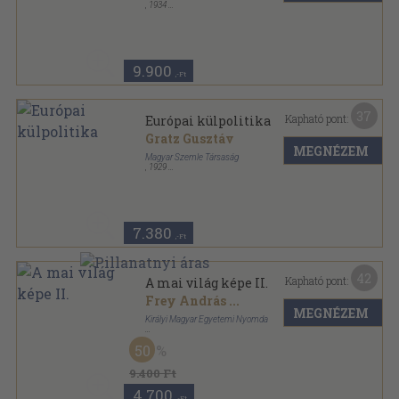
,
1934
Vászon
,
420
oldal
A Magyar Szemle Könyvei sorozat
9.900
,-Ft
37
Kapható pont:
Európai külpolitika
Gratz Gusztáv
MEGNÉZEM
Magyar Szemle Társaság
,
1929
Félvászon
,
80
oldal
A Magyar Szemle Kincsestára sorozat
7.380
,-Ft
42
Kapható pont:
A mai világ képe II.
Frey András
...
MEGNÉZEM
Királyi Magyar Egyetemi Nyomda
Félbőr
,
536
oldal
50
A mai világ képe sorozat
9.400 Ft
4.700
,-Ft