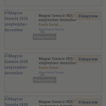
Magyar Szemle 1928.
Előjegyzem
szeptember-december
Szerb Antal
...
Magyar Szemle Társaság
,
1928
Könyvkötői kötés
,
412
oldal
Előjegyezhető
Magyar Szemle sorozat
Magyar Szemle 1928.
Előjegyzem
szeptember-december
Szerb Antal
...
Magyar Szemle Társaság
,
1928
Vászon Gottermayer kötés
,
412
oldal
Előjegyezhető
Magyar Szemle sorozat
Magyar Szemle 1928.
Előjegyzem
szeptember-december