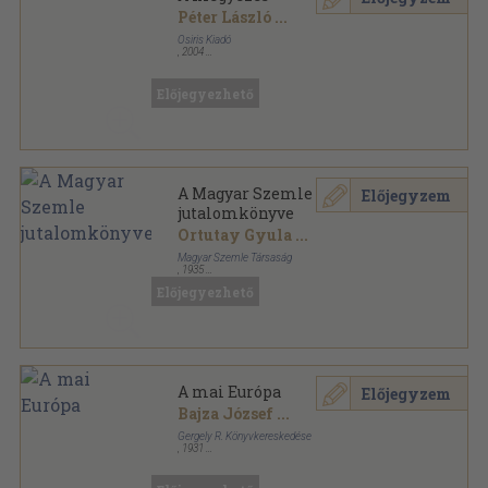
Péter László
...
Osiris Kiadó
,
2004
Fűzött kemény papírkötés
,
644
oldal
Nemzet és Emlékezet sorozat
Előjegyezhető
A Magyar Szemle
Előjegyzem
jutalomkönyve
Ortutay Gyula
...
Magyar Szemle Társaság
,
1935
Ragasztott papírkötés
,
296
oldal
Előjegyezhető
Magyar Szemle sorozat
A mai Európa
Előjegyzem
Bajza József
...
Gergely R. Könyvkereskedése
,
1931
Könyvkötői vászonkötés
,
209
oldal
Időszerű kérdések sorozat