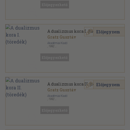
Előjegyezhető
A dualizmus kora I. (töredék)
Előjegyzem
Gratz Gusztáv
Akadémiai Kiadó
,
1992
Vászon
,
413
oldal
A Magyar Szemle Könyvei sorozat
Előjegyezhető
A dualizmus kora II. (töredék)
Előjegyzem
Gratz Gusztáv
Akadémiai Kiadó
,
1992
Vászon
,
420
oldal
Reprint sorozat sorozat
Előjegyezhető