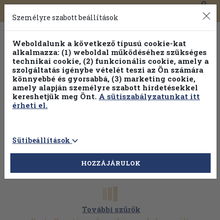
0
Toggle
Főmenü
Könyveink
navigation
Személyre szabott beállítások
Weboldalunk a következő típusú cookie-kat
alkalmazza: (1) weboldal működéséhez szükséges
technikai cookie, (2) funkcionális cookie, amely a
szolgáltatás igénybe vételét teszi az Ön számára
könnyebbé és gyorsabbá, (3) marketing cookie,
amely alapján személyre szabott hirdetésekkel
kereshetjük meg Önt.
A sütiszabályzatunkat itt
érheti el.
Sütibeállítások
HOZZÁJÁRULOK
További szűrők