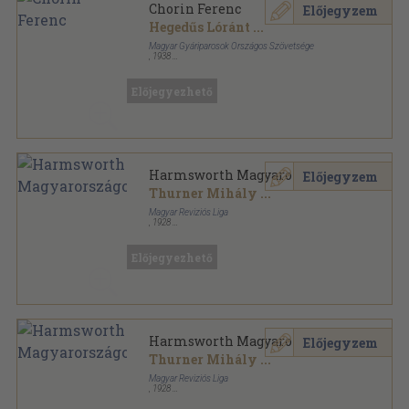
Chorin Ferenc
Előjegyzem
Hegedűs Lóránt
...
Magyar Gyáriparosok Országos Szövetsége
,
1938
Könyvkötői papírkötés
,
76
oldal
Előjegyezhető
Harmsworth Magyarországon
Előjegyzem
Thurner Mihály
...
Magyar Reviziós Liga
,
1928
Tűzött kötés
,
125
oldal
Előjegyezhető
Harmsworth Magyarországon
Előjegyzem
Thurner Mihály
...
Magyar Reviziós Liga
,
1928
Könyvkötői papírkötés
,
125
oldal