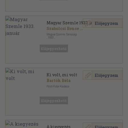
Magyar Szemle 1933. január
Előjegyzem
Szabolcsi Bence
...
Magyar Szemle Társaság
,
1933
Varrott papírkötés
,
104
oldal
Magyar Szemle sorozat
Előjegyezhető
Ki volt, mi volt
Előjegyzem
Bartók Béla
Pesti Futár Kiadása
Vászon
,
141
oldal
Előjegyezhető
A kiegyezés
Előjegyzem