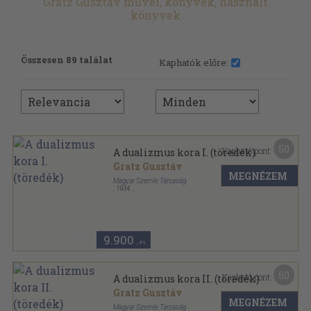
Gratz Gusztáv művei, könyvek, használt
könyvek
Összesen 89 találat
Kaphatók előre:
50
Kapható pont:
A dualizmus kora I. (töredék)
Gratz Gusztáv
MEGNÉZEM
Magyar Szemle Társaság
,
1934
Vászon
,
413
oldal
A Magyar Szemle Könyvei sorozat
9.900
,-Ft
50
Kapható pont:
A dualizmus kora II. (töredék)
Gratz Gusztáv
MEGNÉZEM
Magyar Szemle Társaság