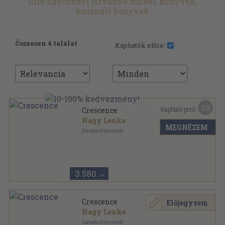
Gróf Széchenyi Istvánné művei, könyvek,
használt könyvek
Összesen 4 találat
Kaphatók előre:
29
Kapható pont:
Crescence
Nagy Lenke
MEGNÉZEM
Danubia Könyvkiadó
Félvászon
,
370
oldal
3.580
,-Ft
Crescence
Előjegyzem
Nagy Lenke
Danubia Könyvkiadó