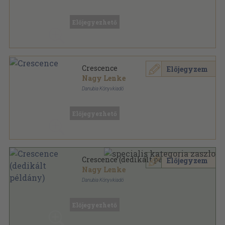
Könyvkötői kötés
,
370
oldal
Előjegyezhető
Crescence
Előjegyzem
Nagy Lenke
Danubia Könyvkiadó
Könyvkötői vászonkötés
,
370
oldal
Előjegyezhető
Crescence (dedikált példány)
Előjegyzem
Nagy Lenke
Danubia Könyvkiadó
Félvászon
,
371
oldal
Előjegyezhető