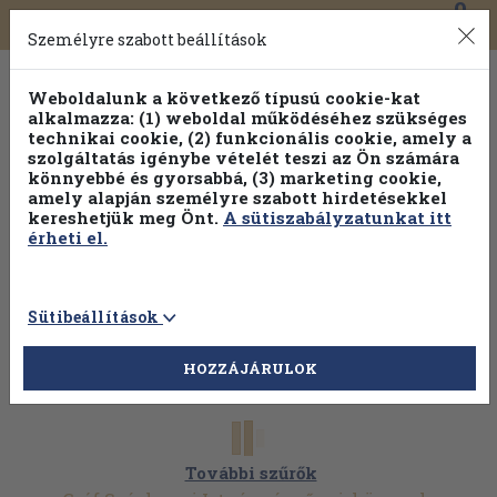
0
Toggle
Főmenü
Könyveink
navigation
Személyre szabott beállítások
Weboldalunk a következő típusú cookie-kat
alkalmazza: (1) weboldal működéséhez szükséges
technikai cookie, (2) funkcionális cookie, amely a
szolgáltatás igénybe vételét teszi az Ön számára
könnyebbé és gyorsabbá, (3) marketing cookie,
Válogasson több mint 1.000.000 kiadványunk közül
10-
amely alapján személyre szabott hirdetésekkel
100% kedvezménnyel!
kereshetjük meg Önt.
A sütiszabályzatunkat itt
érheti el.
Sütibeállítások
HOZZÁJÁRULOK
További szűrők