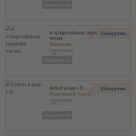
Előjegyezhető
A világirodalom legszebb
Előjegyzem
versei
Homérosz
...
Európa Könyvkiadó
,
1966
Könyvkötői kötés
,
549
oldal
Előjegyezhető
A világirodalom remekei sorozat
Áldott a nap I-II.
Előjegyzem
Francesco D' Assisi
...
Dacia Könyvkiadó
,
1985
Varrott papírkötés
,
618
oldal
Előjegyezhető