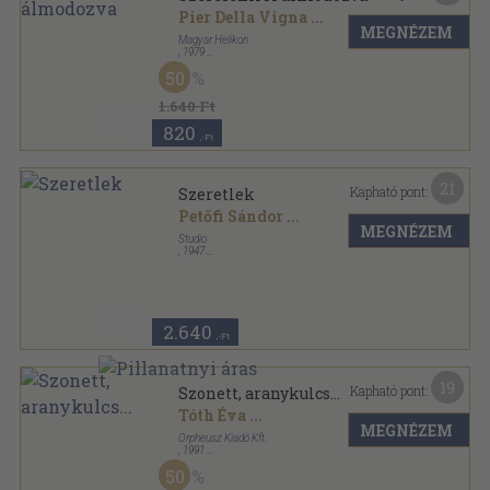
Pier Della Vigna
...
MEGNÉZEM
Magyar Helikon
,
1979
Varrott keménykötés
,
96
oldal
50
1.640 Ft
820
,-Ft
21
Kapható pont:
Szeretlek
Petőfi Sándor
...
MEGNÉZEM
Studio
,
1947
Vászon
,
191
oldal
2.640
,-Ft
19
Kapható pont:
Szonett, aranykulcs...
Tóth Éva
...
MEGNÉZEM
Orpheusz Kiadó Kft.
,
1991
Fűzött keménykötés
,
722
oldal
50
Orpheusz könyvek sorozat