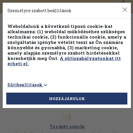
0
Toggle
Főmenü
Könyveink
navigation
Személyre szabott beállítások
Weboldalunk a következő típusú cookie-kat
alkalmazza: (1) weboldal működéséhez szükséges
technikai cookie, (2) funkcionális cookie, amely a
szolgáltatás igénybe vételét teszi az Ön számára
könnyebbé és gyorsabbá, (3) marketing cookie,
amely alapján személyre szabott hirdetésekkel
kereshetjük meg Önt.
A sütiszabályzatunkat itt
érheti el.
Sütibeállítások
HOZZÁJÁRULOK
További szűrők