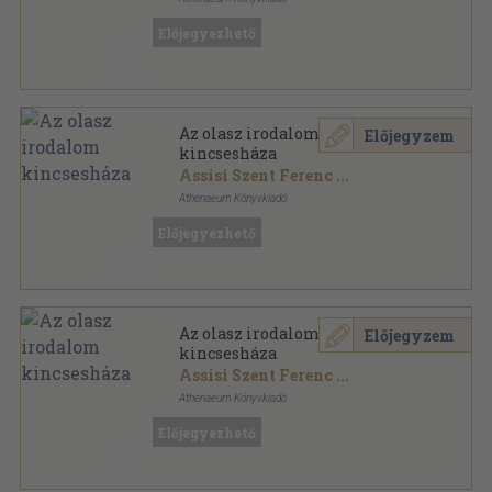
Félvászon
,
362
oldal
Előjegyezhető
Az Európai Irodalom Kincsesháza sorozat
Az olasz irodalom
Előjegyzem
kincsesháza
Assisi Szent Ferenc
...
Athenaeum Könyvkiadó
Fűzött keménykötés
,
362
oldal
Előjegyezhető
Az Európai Irodalom Kincsesháza sorozat
Az olasz irodalom
Előjegyzem
kincsesháza
Assisi Szent Ferenc
...
Athenaeum Könyvkiadó
Vászon
,
362
oldal
Előjegyezhető
Az Európai Irodalom Kincsesháza sorozat