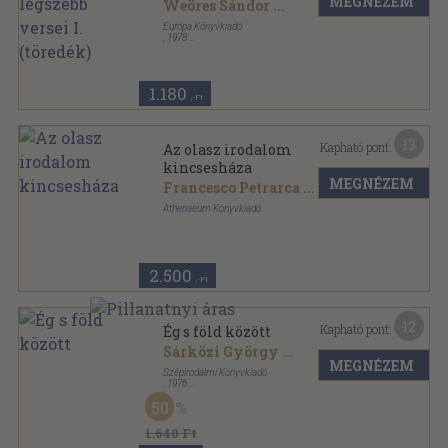
MEGNÉZEM
Weöres Sándor
...
Európa Könyvkiadó
,
1978
Vászon
,
537
oldal
1.180
,-Ft
13
Kapható pont:
Az olasz irodalom
kincsesháza
MEGNÉZEM
Francesco Petrarca
...
Athenaeum Könyvkiadó
Félvászon
,
362
oldal
Az Európai Irodalom Kincsesháza sorozat
2.500
,-Ft
12
Kapható pont:
Ég s föld között
Sárközi György
...
MEGNÉZEM
Szépirodalmi Könyvkiadó
,
1976
Fűzött keménykötés
,
285
oldal
50
1.640 Ft