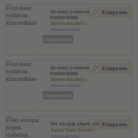
Az olasz irodalom
Előjegyzem
kincsesháza
Matteo Bandello
...
Athenaeum Könyvkiadó
Aranyozott gerincű kiadói vászonkötés
,
362
oldal
Előjegyezhető
Az Európai Irodalom Kincsesháza sorozat
Az olasz irodalom
Előjegyzem
kincsesháza
Matteo Bandello
...
Athenaeum Könyvkiadó
Aranyozott gerincű kiadói vászonkötés
,
362
oldal
Előjegyezhető
Az Európai Irodalom Kincsesháza sorozat
Dél-európai népek irodalma
Előjegyzem
Assisi Szent Ferenc
...
Tankönyvkiadó Vállalat