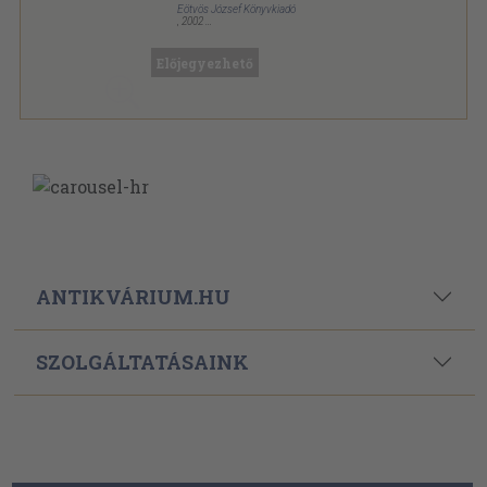
Eötvös József Könyvkiadó
,
2002
Ragasztott papírkötés
,
141
oldal
Eötvös Klasszikusok sorozat
Előjegyezhető
ANTIKVÁRIUM.HU
SZOLGÁLTATÁSAINK