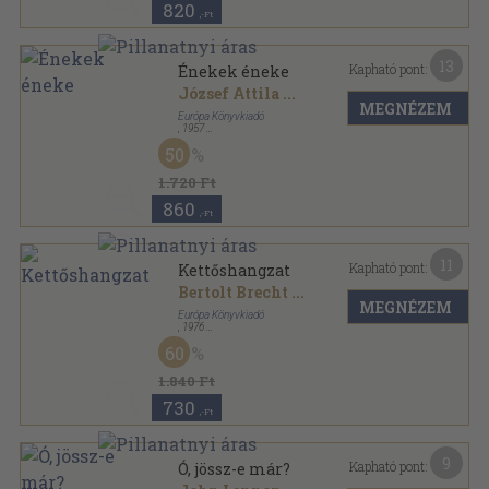
820
,-Ft
13
Kapható pont:
Énekek éneke
József Attila
...
MEGNÉZEM
Európa Könyvkiadó
,
1957
Vászon
,
653
oldal
50
1.720 Ft
860
,-Ft
11
Kapható pont:
Kettőshangzat
Bertolt Brecht
...
MEGNÉZEM
Európa Könyvkiadó
,
1976
Vászon
,
378
oldal
60
1.840 Ft
730
,-Ft
9
Kapható pont:
Ó, jössz-e már?