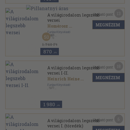
13
Kapható pont:
A világirodalom legszebb
versei
MEGNÉZEM
Homérosz
...
Európa Könyvkiadó
,
1966
50
Vászon
,
549
oldal
A világirodalom remekei sorozat
1.740 Ft
870
,-Ft
18
Kapható pont:
A világirodalom legszebb
versei I-II.
MEGNÉZEM
Heinrich Heine
...
Európa Könyvkiadó
,
1971
Vászon
,
1137
oldal
1.980
,-Ft
6
Kapható pont:
A világirodalom legszebb
versei I. (töredék)