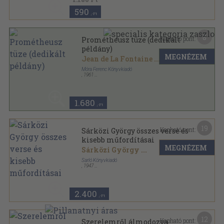
590
,-Ft
8
Kapható pont:
Prométheusz tüze (dedikált
példány)
MEGNÉZEM
Jean de La Fontaine
...
Móra Ferenc Könyvkiadó
,
1961
Fűzött keménykötés
,
302
oldal
A világirodalom gyöngyszemei sorozat
1.680
,-Ft
19
Kapható pont:
Sárközi György összes verse és
kisebb műfordításai
MEGNÉZEM
Sárközi György
...
Sarló Könyvkiadó
,
1947
Félvászon
,
303
oldal
2.400
,-Ft
12
Kapható pont:
Szerelemről álmodozva