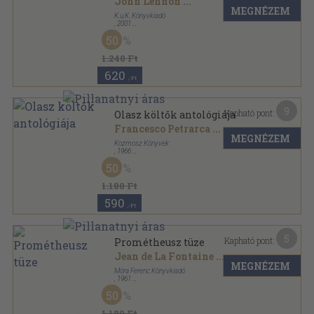
John Lennon
...
MEGNÉZEM
K.u.K. Könyvkiadó
,
2001
Bársony
,
114
oldal
50
1.240 Ft
620
,-Ft
9
Kapható pont:
Olasz költők antológiája
Francesco Petrarca
...
MEGNÉZEM
Kozmosz Könyvek
,
1966
Fűzött keménykötés
,
547
oldal
50
A világirodalom gyöngyszemei sorozat
1.180 Ft
590
,-Ft
5
Kapható pont:
Prométheusz tüze
Jean de La Fontaine
...
MEGNÉZEM
Móra Ferenc Könyvkiadó
,
1961
Fűzött keménykötés
,
302
oldal
50
A világirodalom gyöngyszemei sorozat
1.180 Ft