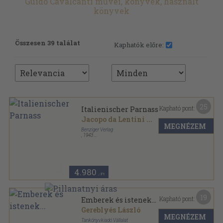
Guido Cavalcanti művei, könyvek, használt
könyvek
Összesen 39 találat
Kaphatók előre:
25
Kapható pont:
Italienischer Parnass
Jacopo da Lentini
...
MEGNÉZEM
Benziger Verlag
,
1943
Vászon
,
520
oldal
4.980
,-Ft
19
Kapható pont:
Emberek és istenek...
Gereblyés László
MEGNÉZEM
Tankönyvkiadó Vállalat