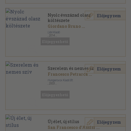
Nyolc évszázad olasz
Előjegyzem
költészete
Giordano Bruno
...
Libri Kiadó
,
2014
Fűzött kemény papírkötés
,
759
oldal
Előjegyezhető
Szerelem és nemes szív
Előjegyzem
Francesco Petrarca
...
Hungarovox Kiadó Bt.
,
2003
Ragasztott papírkötés
,
294
oldal
Előjegyezhető
Új élet, új stílus
Előjegyzem
San Francesco d'Assisi
...