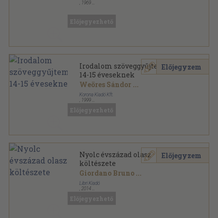
,
1969
Félvászon
,
502
oldal
Iskolai Könyvtár sorozat
Előjegyezhető
Irodalom szöveggyűjtemény
Előjegyzem
14-15 éveseknek
Weöres Sándor
...
Korona Kiadó Kft.
,
1999
Ragasztott papírkötés
,
326
oldal
Előjegyezhető
Nyolc évszázad olasz
Előjegyzem
költészete
Giordano Bruno
...
Libri Kiadó
,
2014
Vászon
,
759
oldal
Előjegyezhető