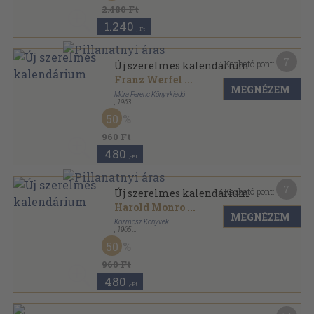
2.480 Ft
1.240
,-Ft
7
Kapható pont:
Új szerelmes kalendárium
Franz Werfel
...
MEGNÉZEM
Móra Ferenc Könyvkiadó
,
1963
Vászon
,
448
oldal
50
960 Ft
480
,-Ft
7
Kapható pont:
Új szerelmes kalendárium
Harold Monro
...
MEGNÉZEM
Kozmosz Könyvek
,
1965
Vászon
,
448
oldal
50
960 Ft
480
,-Ft