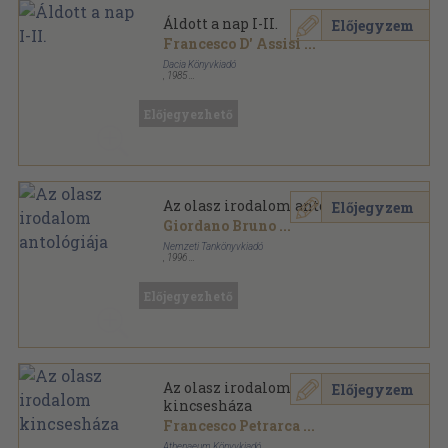
Áldott a nap I-II.
Előjegyzem
Francesco D' Assisi
...
Dacia Könyvkiadó
,
1985
Varrott keménykötés
,
618
oldal
Előjegyezhető
Az olasz irodalom antológiája
Előjegyzem
Giordano Bruno
...
Nemzeti Tankönyvkiadó
,
1996
Fűzött kemény papírkötés
,
792
oldal
Előjegyezhető
Az olasz irodalom
Előjegyzem
kincsesháza
Francesco Petrarca
...
Athenaeum Könyvkiadó