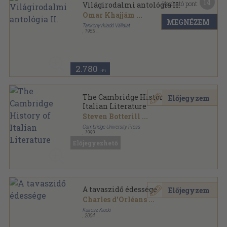
14
Kapható pont:
Világirodalmi antológia II.
Omar Khajjám
...
MEGNÉZEM
Tankönyvkiadó Vállalat
,
1955
Félvászon
,
927
oldal
2.780
,-Ft
The Cambridge History of
Előjegyzem
Italian Literature
Steven Botterill
...
Cambridge University Press
,
1999
Ragasztott papírkötés
,
699
oldal
Előjegyezhető
A tavaszidő édessége
Előjegyzem
Charles d'Orléans
...
Kairosz Kiadó
,
2004
Fűzött kemény papírkötés
,
599
oldal