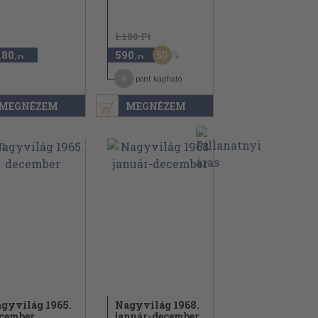
1.180 Ft
50
180
590
,-Ft
,-Ft
9
pont kapható
MEGNÉZEM
MEGNÉZEM
gyvilág 1965.
Nagyvilág 1968.
cember
január-december