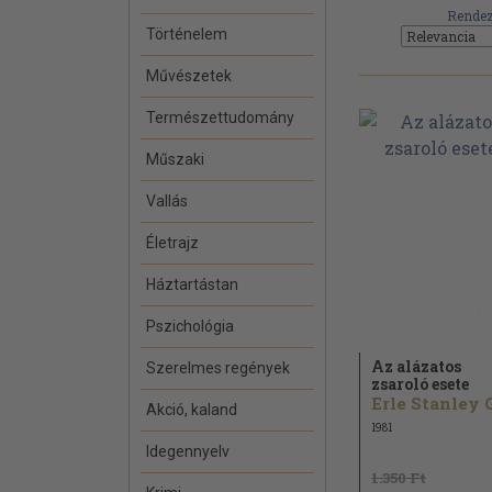
Rendez
Történelem
Művészetek
Természettudomány
Műszaki
Vallás
Életrajz
Háztartástan
Pszichológia
Az alázatos
Szerelmes regények
zsaroló esete
Akció, kaland
1981
Idegennyelv
1.350 Ft