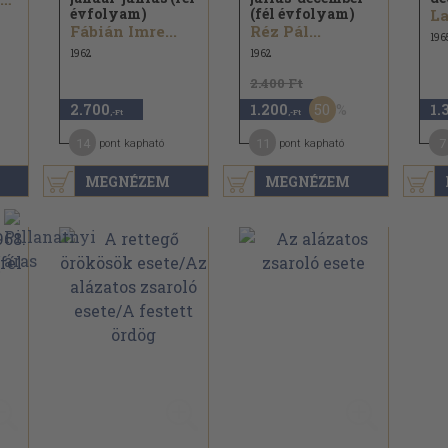
évfolyam)
(fél évfolyam)
Fábián Imre...
Réz Pál...
196
1962
1962
2.400 Ft
50
2.700
1.200
1.
,-Ft
,-Ft
14
11
7
pont kapható
pont kapható
MEGNÉZEM
MEGNÉZEM