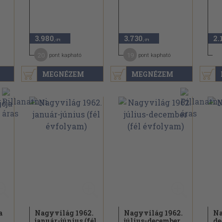
3.980
3.730
2.
,-Ft
,-Ft
20
19
pont kapható
pont kapható
MEGNÉZEM
MEGNÉZEM
a
Nagyvilág 1962.
Nagyvilág 1962.
Na
január-június (fél
július-december
de
Katherine Anne Porter