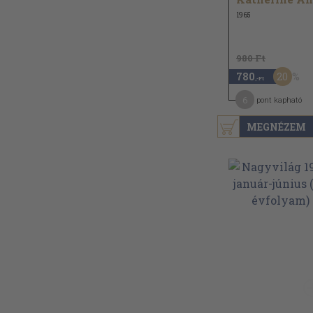
1965
980 Ft
20
780
,-Ft
6
pont kapható
MEGNÉZEM