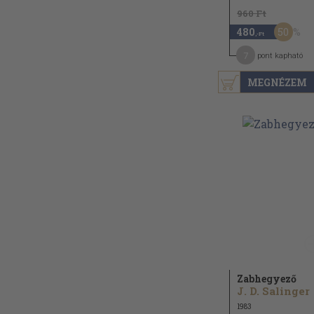
960 Ft
50
480
,-Ft
7
pont kapható
MEGNÉZEM
Zabhegyező
J. D. Salinger
1983