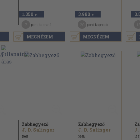
1.350
3.980
3.
,-Ft
,-Ft
7
20
1
pont kapható
pont kapható
MEGNÉZEM
MEGNÉZEM
Zabhegyező
Zabhegyező
Za
J. D. Salinger
J. D. Salinger
J.
1965
1968
197