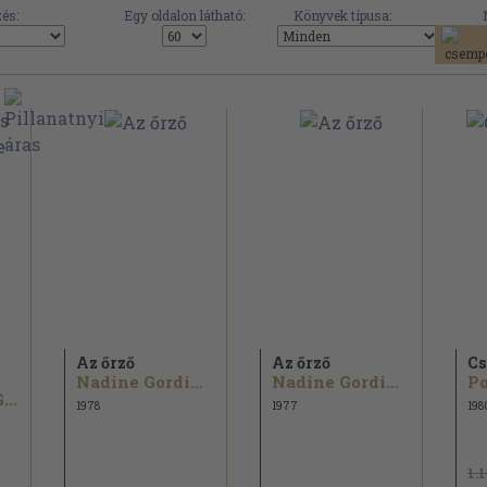
és:
Egy oldalon látható:
Könyvek típusa:
Az őrző
Az őrző
Cs
Nadine Gordimer
Nadine Gordimer
P
Erle Stanley Gardner
1978
1977
198
1.