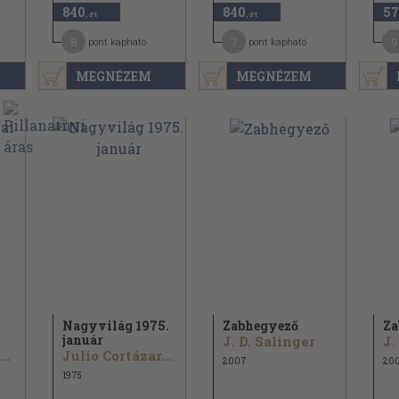
840
840
57
,-Ft
,-Ft
8
7
9
pont kapható
pont kapható
MEGNÉZEM
MEGNÉZEM
Nagyvilág 1975.
Zabhegyező
Za
január
J. D. Salinger
J.
Katherine Anne Porter...
Julio Cortázar...
2007
20
1975