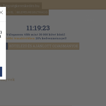
k: Régiségkereskedés.hu
A kosaram
HÍRLEVÉL
BELÉPÉS/REGISZTRÁCIÓ
MÉG
0
5000
Ft
11:19:21
)
Válogasson több mint 30 000 kötet közül
t
Hobbi témakörökben
20% kedvezménnyel!
YOK
KÖTELEZŐ ÉS AJÁNLOTT OLVASMÁNYOK
 könyvek