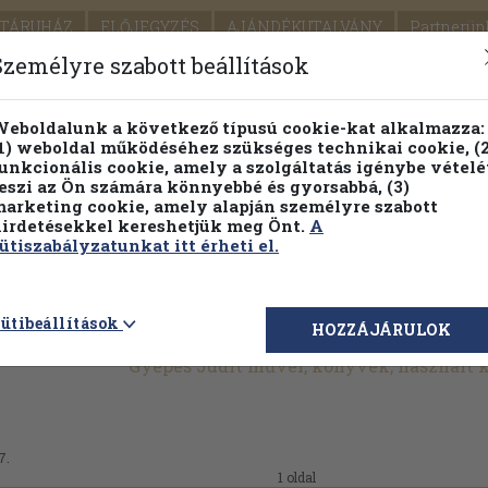
TÁRUHÁZ
ELŐJEGYZÉS
AJÁNDÉKUTALVÁNY
Partnerün
SZÁLLÍTÁS
SEGÍTSÉG
Személyre szabott beállítások
Részletes kereső
Témaköri fa
eboldalunk a következő típusú cookie-kat alkalmazza:
1) weboldal működéséhez szükséges technikai cookie, (2
unkcionális cookie, amely a szolgáltatás igénybe vételé
eszi az Ön számára könnyebbé és gyorsabbá, (3)
arketing cookie, amely alapján személyre szabott
PILLANATNYI ÁRAINK
FENNTARTHATÓ OLVASMÁN
irdetésekkel kereshetjük meg Önt.
A
ütiszabályzatunkat itt érheti el.
ütibeállítások
HOZZÁJÁRULOK
Gyepes Judit művei, könyvek, használt
7.
1 oldal