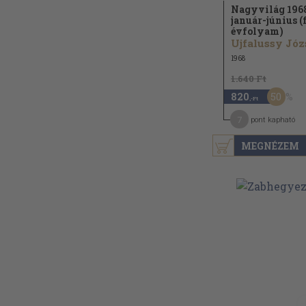
Nagyvilág 196
január-június (
évfolyam)
1968
1.640 Ft
50
820
,-Ft
7
pont kapható
MEGNÉZEM