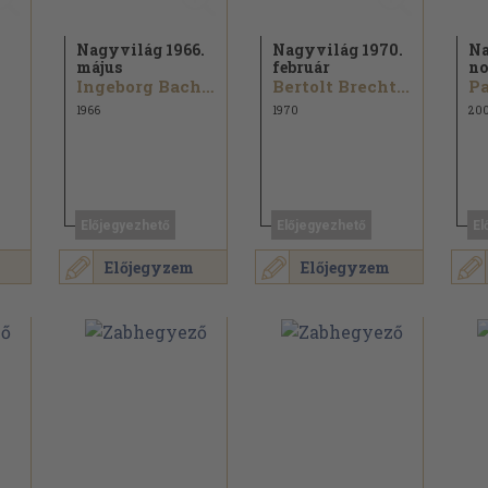
Nagyvilág 1966.
Nagyvilág 1970.
Na
május
február
no
Ingeborg Bachmann...
Bertolt Brecht...
1966
1970
20
Előjegyezhető
Előjegyezhető
El
Előjegyzem
Előjegyzem