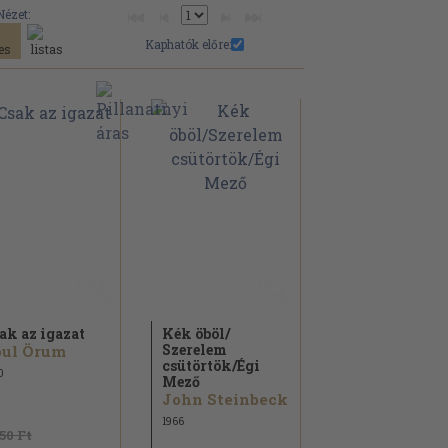
Nézet:
Kaphatók előre:
ak az igazat
Kék öböl/
Szerelem
oul Örum
csütörtök/
Égi
0
Mező
John Steinbeck
1966
150 Ft