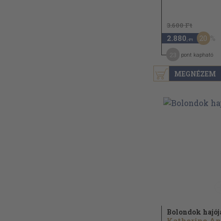
3.600 Ft
20
2.880
,-Ft
23
pont kapható
MEGNÉZEM
Bolondok hajój