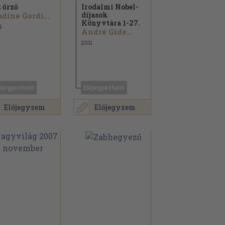
 őrző
Irodalmi Nobel-
díjasok
Nadine Gordimer
Könyvtára 1-27.
1
André Gide...
2011
őjegyezhető
Előjegyezhető
Előjegyzem
Előjegyzem