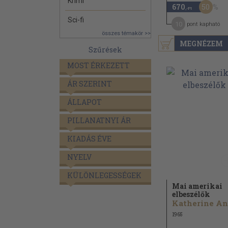
Krimi
50
670
,-Ft
Sci-fi
10
pont kapható
összes témakör >>
MEGNÉZEM
Szűrések
MOST ÉRKEZETT
ÁR SZERINT
ÁLLAPOT
PILLANATNYI ÁR
KIADÁS ÉVE
NYELV
KÜLÖNLEGESSÉGEK
Mai amerikai
elbeszélők
1965