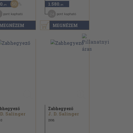
50
0
1.580
,-Ft
,-Ft
24
pont kapható
pont kapható
MEGNÉZEM
MEGNÉZEM
bhegyező
Zabhegyező
 D. Salinger
J. D. Salinger
03
1998