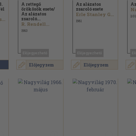
8.
A rettegő
Az alázatos
Az
fél
örökösök esete/
zsaroló esete
Az alázatos
Erle Stanley Gardner
201
zsaroló...
Ujfalussy József...
1981
R. Rendell...
1983
Előjegyezhető
Előjegyezhető
El
Előjegyzem
Előjegyzem