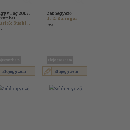
gyvilág 2007.
Zabhegyező
vember
J. D. Salinger
Patrick Süskind...
1982
07
őjegyezhető
Előjegyezhető
Előjegyzem
Előjegyzem