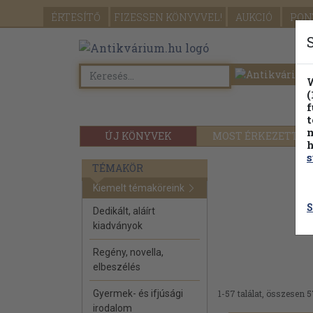
ÉRTESÍTŐ
FIZESSEN
KÖNYVVEL!
AUKCIÓ
PON
W
(
f
t
m
ÚJ KÖNYVEK
MOST ÉRKEZETT
h
s
TÉMAKÖR
Kiemelt témaköreink
S
Dedikált, aláírt
kiadványok
Regény, novella,
elbeszélés
Gyermek- és ifjúsági
1-57 találat, összesen 5
irodalom