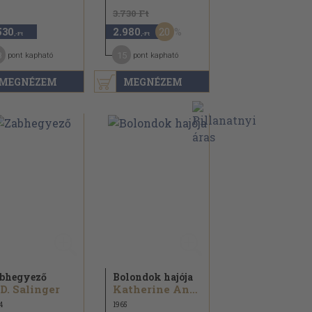
3.730 Ft
20
530
2.980
,-Ft
,-Ft
8
15
pont kapható
pont kapható
MEGNÉZEM
MEGNÉZEM
bhegyező
Bolondok hajója
 D. Salinger
Katherine Anne Porter
4
1965