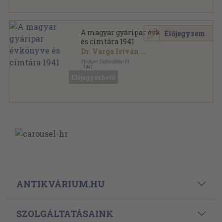
A magyar gyáripar évkönyve
Előjegyzem
és címtára 1941
Dr. Varga István
...
Stádium Sajtóvállalat Rt.
,
1941
Vászon
,
1286
oldal
Előjegyezhető
A magyar gyáripar évkönyve és címtára sorozat
ANTIKVÁRIUM.HU
SZOLGÁLTATÁSAINK