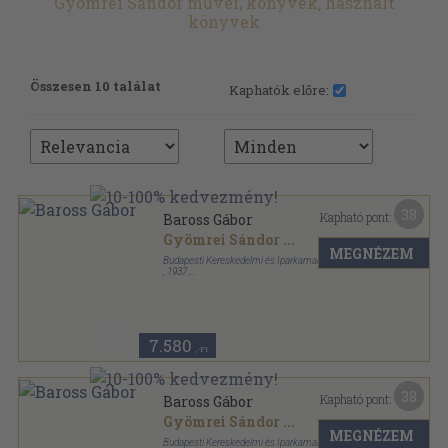
Gyömrei Sándor művei, könyvek, használt
könyvek
Összesen 10 találat
Kaphatók előre:
38
Kapható pont:
Baross Gábor
Gyömrei Sándor
...
MEGNÉZEM
Budapesti Kereskedelmi és Iparkamara
,
1937
Varrott papírkötés
,
184
oldal
7.580
,-Ft
38
Kapható pont:
Baross Gábor
Gyömrei Sándor
...
MEGNÉZEM
Budapesti Kereskedelmi és Iparkamara