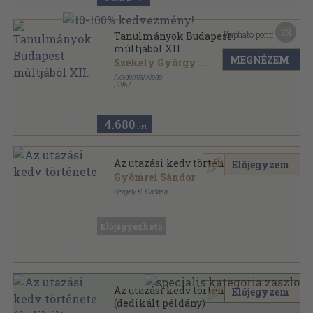
23
Kapható pont:
Tanulmányok Budapest
múltjából XII.
MEGNÉZEM
Székely György
...
Akadémiai Kiadó
,
1957
Vászon
,
612
oldal
Budapest várostörténeti monográfiái sorozat
4.680
,-Ft
Az utazási kedv története
Előjegyzem
Gyömrei Sándor
Gergely R. Kiadása
Könyvkötői vászonkötés
,
192
oldal
Előjegyezhető
Az utazási kedv története
Előjegyzem
(dedikált példány)