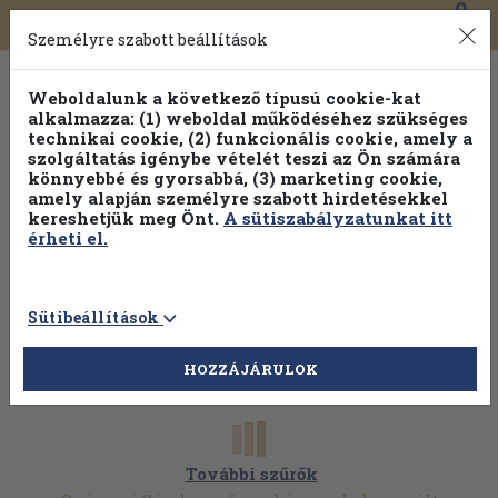
0
Toggle
Főmenü
Könyveink
navigation
Személyre szabott beállítások
Weboldalunk a következő típusú cookie-kat
alkalmazza: (1) weboldal működéséhez szükséges
technikai cookie, (2) funkcionális cookie, amely a
szolgáltatás igénybe vételét teszi az Ön számára
könnyebbé és gyorsabbá, (3) marketing cookie,
Válogasson több mint 1.000.000 kiadványunk közül
10-
amely alapján személyre szabott hirdetésekkel
100% kedvezménnyel!
kereshetjük meg Önt.
A sütiszabályzatunkat itt
érheti el.
Sütibeállítások
HOZZÁJÁRULOK
További szűrők