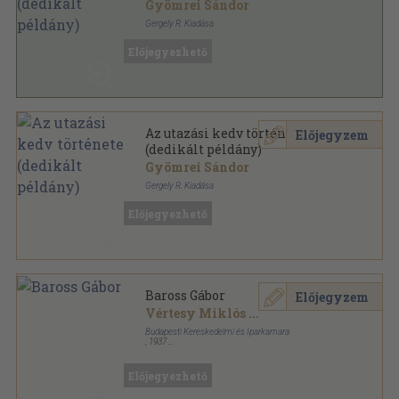
Gyömrei Sándor
Gergely R. Kiadása
Varrott papírkötés
,
192
oldal
Előjegyezhető
Az utazási kedv története
Előjegyzem
(dedikált példány)
Gyömrei Sándor
Gergely R. Kiadása
Varrott papírkötés
,
192
oldal
Előjegyezhető
Baross Gábor
Előjegyzem
Vértesy Miklós
...
Budapesti Kereskedelmi és Iparkamara
,
1937
Könyvkötői papírkötés
,
184
oldal
Előjegyezhető