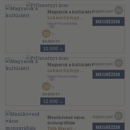
180
Kapható pont:
Magyarok a kultúráért
Lukács György
...
MEGNÉZEM
Magyar-Francia Kultúrliga
,
1929
Aranyozott félbőr kötés
,
677
oldal
50
24.000 Ft
12.000
,-Ft
60
Kapható pont:
Magyarok a kultúráért
Lukács György
...
MEGNÉZEM
Magyar-Francia Kultúrliga
,
1929
Félbőr
,
677
oldal
50
24.000 Ft
12.000
,-Ft
27
Kapható pont:
Mezőkövesd város
monográfiája
MEGNÉZEM
Tóth Margit
...