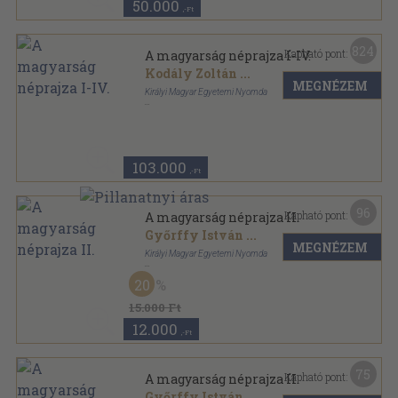
50.000
,-Ft
824
Kapható pont:
A magyarság néprajza I-IV.
Kodály Zoltán
...
MEGNÉZEM
Királyi Magyar Egyetemi Nyomda
Félbőr
,
1636
oldal
A magyarság néprajza sorozat
103.000
,-Ft
96
Kapható pont:
A magyarság néprajza II.
Győrffy István
...
MEGNÉZEM
Királyi Magyar Egyetemi Nyomda
Félbőr
,
443
oldal
20
A magyarság néprajza sorozat
15.000 Ft
12.000
,-Ft
75
Kapható pont:
A magyarság néprajza II.
Győrffy István
...