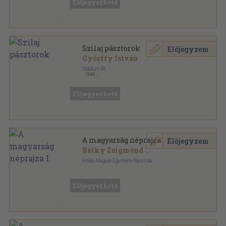
Előjegyezhető
Szilaj pásztorok
Előjegyzem
Győrffy István
Stádium Rt.
,
1944
Tűzött kötés
,
64
oldal
Nemzeti Könyvtár sorozat
Előjegyezhető
A magyarság néprajza I.
Előjegyzem
Bátky Zsigmond
...
Királyi Magyar Egyetemi Nyomda
Félvászon
,
379
oldal
A magyarság néprajza sorozat
Előjegyezhető