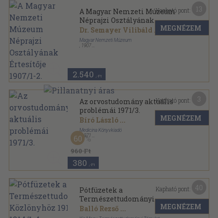
13
Kapható pont:
A Magyar Nemzeti Múzeum
Néprajzi Osztályának
MEGNÉZEM
Értesítője 1907/1-2.
Dr. Semayer Vilibáld
...
Magyar Nemzeti Múzeum
,
1907
Könyvkötői kötés
,
192
oldal
Magyar Nemzeti Múzeum Néprajzi Osztályának
értesítője sorozat
2.540
,-Ft
3
Kapható pont:
Az orvostudomány aktuális
problémái 1971/3.
MEGNÉZEM
Bíró László
...
Medicina Könyvkiadó
,
1971
60
Ragasztott papírkötés
,
179
oldal
Az orvostudomány aktuális problémái sorozat
960 Ft
380
,-Ft
40
Kapható pont:
Pótfüzetek a
Természettudományi
MEGNÉZEM
Közlönyhöz 1913-1914/1-4.
Balló Rezső
...