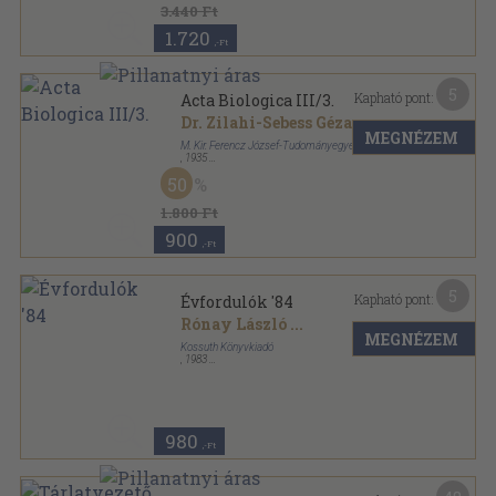
3.440 Ft
1.720
,-Ft
5
Kapható pont:
Acta Biologica III/3.
Dr. Zilahi-Sebess Géza
MEGNÉZEM
M. Kir. Ferencz József-Tudományegyetem
,
1935
Tűzött kötés
,
5
oldal
50
Acta Litterarum ac Scientiarum sorozat
1.800 Ft
900
,-Ft
5
Kapható pont:
Évfordulók '84
Rónay László
...
MEGNÉZEM
Kossuth Könyvkiadó
,
1983
Ragasztott papírkötés
,
286
oldal
Évfordulók sorozat
980
,-Ft