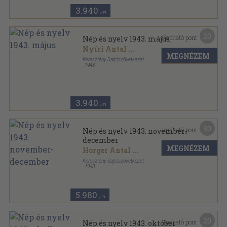
3.940
,-Ft
20
Kapható pont:
Nép és nyelv 1943. május
Nyíri Antal
...
MEGNÉZEM
Keresztény Sajtószövetkezet
,
1943
Tűzött kötés
,
19
oldal
Nép és nyelv sorozat
3.940
,-Ft
30
Kapható pont:
Nép és nyelv 1943. november-
december
MEGNÉZEM
Horger Antal
...
Keresztény Sajtószövetkezet
,
1943
Tűzött kötés
,
39
oldal
Nép és nyelv sorozat
5.980
,-Ft
20
Kapható pont:
Nép és nyelv 1943. október