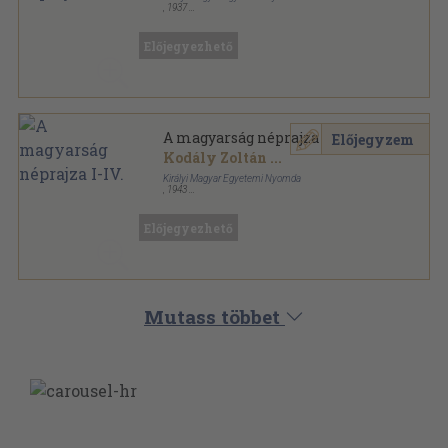
,
1937
Félbőr
,
1798
oldal
A magyarság néprajza sorozat
Előjegyezhető
A magyarság néprajza I-IV.
Előjegyzem
Kodály Zoltán
...
Királyi Magyar Egyetemi Nyomda
,
1943
Félbőr
,
1636
oldal
A magyarság néprajza sorozat
Előjegyezhető
Mutass többet