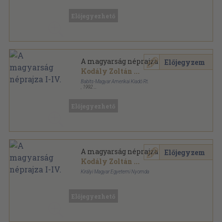
Félbőr
,
1636
oldal
A magyarság néprajza sorozat
Előjegyezhető
A magyarság néprajza I-IV.
Előjegyzem
Kodály Zoltán
...
Babits-Magyar Amerikai Kiadó Rt.
,
1992
Fűzött keménykötés
,
1636
oldal
A magyarság néprajza sorozat
Előjegyezhető
A magyarság néprajza I-IV.
Előjegyzem
Kodály Zoltán
...
Királyi Magyar Egyetemi Nyomda
Félbőr
,
1854
oldal
A magyarság néprajza sorozat
Előjegyezhető