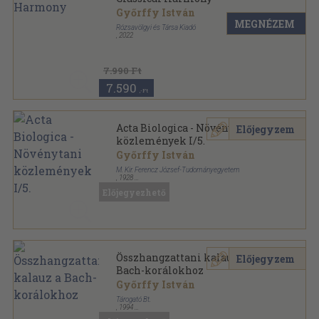
Győrffy István
MEGNÉZEM
Rózsavölgyi és Társa Kiadó
,
2022
7.990 Ft
7.590
,-Ft
Acta Biologica - Növénytani
Előjegyzem
közlemények I/5.
Győrffy István
M. Kir. Ferencz József-Tudományegyetem
,
1928
Tűzött kötés
,
4
oldal
Előjegyezhető
Acta Litterarum ac Scientiarum sorozat
Összhangzattani kalauz a
Előjegyzem
Bach-korálokhoz
Győrffy István
Tárogató Bt.
,
1994
Ragasztott papírkötés
,
120
oldal