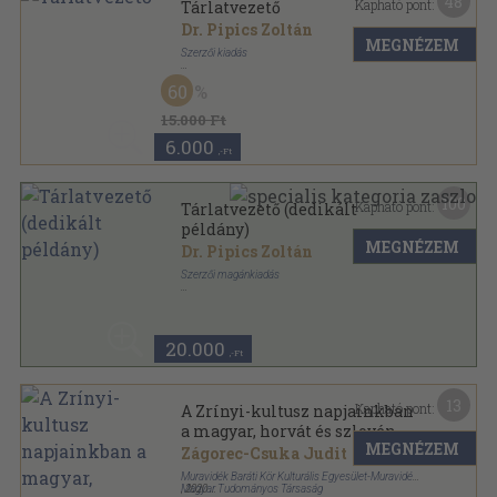
48
Kapható pont:
Tárlatvezető
Dr. Pipics Zoltán
MEGNÉZEM
Szerzői kiadás
Félbőr
,
224
oldal
60
15.000 Ft
6.000
,-Ft
100
Kapható pont:
Tárlatvezető (dedikált
példány)
MEGNÉZEM
Dr. Pipics Zoltán
Szerzői magánkiadás
Fűzött papírkötés
,
224
oldal
20.000
,-Ft
13
Kapható pont:
A Zrínyi-kultusz napjainkban
a magyar, horvát és szlovén
MEGNÉZEM
határsávban
Zágorec-Csuka Judit
Muravidék Baráti Kör Kulturális Egyesület-Muravidéki
Magyar Tudományos Társaság
,
2020