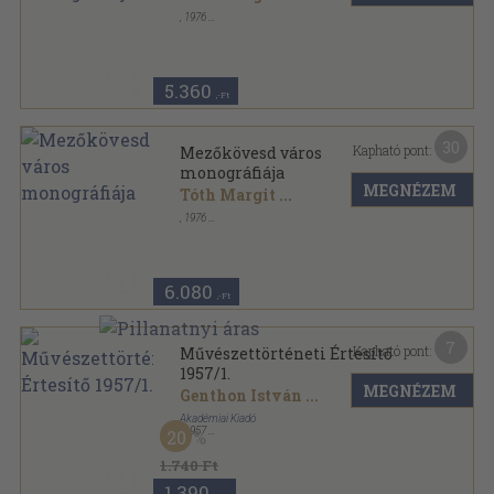
,
1976
Ragasztott papírkötés
,
796
oldal
5.360
,-Ft
30
Kapható pont:
Mezőkövesd város
monográfiája
MEGNÉZEM
Tóth Margit
...
,
1976
Fűzött keménykötés
,
796
oldal
6.080
,-Ft
7
Kapható pont:
Művészettörténeti Értesítő
1957/1.
MEGNÉZEM
Genthon István
...
Akadémiai Kiadó
,
1957
20
Fűzött papírkötés
,
101
oldal
Művészettörténeti Értesítő sorozat
1.740 Ft
1.390