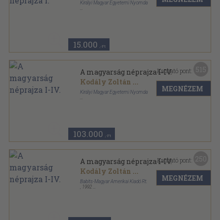
Királyi Magyar Egyetemi Nyomda
Félbőr
,
379
oldal
A magyarság néprajza sorozat
15.000
,-Ft
515
Kapható pont:
A magyarság néprajza I-IV.
Kodály Zoltán
...
MEGNÉZEM
Királyi Magyar Egyetemi Nyomda
Félbőr
,
1636
oldal
A magyarság néprajza sorozat
103.000
,-Ft
250
Kapható pont:
A magyarság néprajza I-IV.
Kodály Zoltán
...
MEGNÉZEM
Babits-Magyar Amerikai Kiadó Rt.
,
1992
Fűzött keménykötés
,
1854
oldal
A magyarság néprajza sorozat