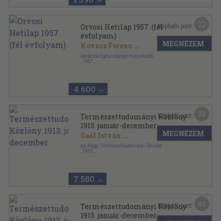
,-Ft
23
Kapható pont:
Orvosi Hetilap 1957. (fél
évfolyam)
MEGNÉZEM
Kovács Ferenc
...
Medicina Egészségügyi Könyvkiadó
,
1957
Könyvkötői kötés
,
720
oldal
Orvosi Hetilap sorozat
4.600
,-Ft
38
Kapható pont:
Természettudományi Közlöny
1913. január-december
MEGNÉZEM
Gaál István
...
Kir. Magy. Természettudományi Társulat
,
1913
Könyvkötői vászonkötés
,
908
oldal
Természettudományi Közlöny sorozat
7.580
,-Ft
49
Kapható pont:
Természettudományi Közlöny
1913. január-december