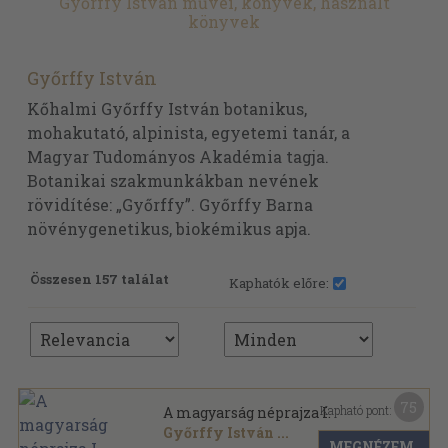
Győrffy István művei, könyvek, használt
könyvek
Győrffy István
Kőhalmi Győrffy István botanikus,
mohakutató, alpinista, egyetemi tanár, a
Magyar Tudományos Akadémia tagja.
Botanikai szakmunkákban nevének
rövidítése: „Győrffy”. Győrffy Barna
növénygenetikus, biokémikus apja.
Összesen 157 találat
Kaphatók előre:
75
Kapható pont:
A magyarság néprajza I.
Győrffy István
...
MEGNÉZEM