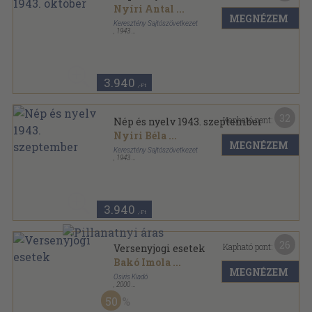
Nyíri Antal
...
MEGNÉZEM
Keresztény Sajtószövetkezet
,
1943
Tűzött kötés
,
19
oldal
Nép és nyelv sorozat
3.940
,-Ft
32
Kapható pont:
Nép és nyelv 1943. szeptember
Nyiri Béla
...
MEGNÉZEM
Keresztény Sajtószövetkezet
,
1943
Tűzött kötés
,
19
oldal
Nép és nyelv sorozat
3.940
,-Ft
26
Kapható pont:
Versenyjogi esetek
Bakó Imola
...
MEGNÉZEM
Osiris Kiadó
,
2000
Fűzött kemény papírkötés
,
444
oldal
50
Osiris Tankönyvek sorozat