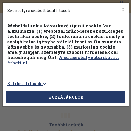
0
Toggle
Főmenü
Könyveink
navigation
Személyre szabott beállítások
Weboldalunk a következő típusú cookie-kat
alkalmazza: (1) weboldal működéséhez szükséges
technikai cookie, (2) funkcionális cookie, amely a
szolgáltatás igénybe vételét teszi az Ön számára
könnyebbé és gyorsabbá, (3) marketing cookie,
amely alapján személyre szabott hirdetésekkel
kereshetjük meg Önt.
A sütiszabályzatunkat itt
érheti el.
Sütibeállítások
HOZZÁJÁRULOK
További szűrők