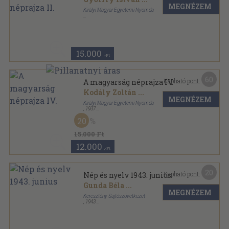
MEGNÉZEM
Királyi Magyar Egyetemi Nyomda
Félbőr
,
399
oldal
A magyarság néprajza sorozat
15.000
,-Ft
60
Kapható pont:
A magyarság néprajza IV.
Kodály Zoltán
...
MEGNÉZEM
Királyi Magyar Egyetemi Nyomda
,
1937
Könyvkötői vászonkötés
,
504
oldal
20
A magyarság néprajza sorozat
15.000 Ft
12.000
,-Ft
20
Kapható pont:
Nép és nyelv 1943. junius
Gunda Béla
...
MEGNÉZEM
Keresztény Sajtószövetkezet
,
1943
Tűzött kötés
,
18
oldal
Nép és nyelv sorozat