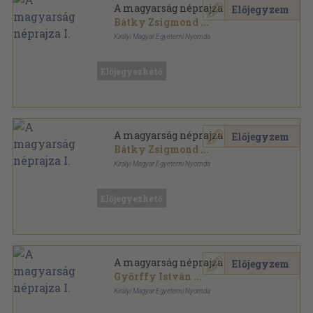
A magyarság néprajza I.
Előjegyzem
Bátky Zsigmond
...
Királyi Magyar Egyetemi Nyomda
Könyvkötői vászonkötés
,
435
oldal
A magyarság néprajza sorozat
Előjegyezhető
A magyarság néprajza I.
Előjegyzem
Bátky Zsigmond
...
Királyi Magyar Egyetemi Nyomda
Félvászon
,
435
oldal
A magyarság néprajza sorozat
Előjegyezhető
A magyarság néprajza I.
Előjegyzem
Győrffy István
...
Királyi Magyar Egyetemi Nyomda
Félvászon
,
379
oldal