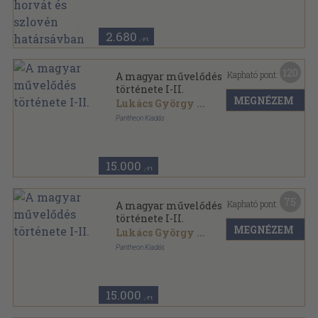
Ragasztott papírkötés
,
343
oldal
2.680
,-Ft
120
Kapható pont:
A magyar művelődés
története I-II.
MEGNÉZEM
Lukács György
...
Pantheon Kiadás
Aranyozott kiadói egész vászonkötés
,
677
oldal
15.000
,-Ft
75
Kapható pont:
A magyar művelődés
története I-II.
MEGNÉZEM
Lukács György
...
Pantheon Kiadás
Aranyozott kiadói egész vászonkötés
,
677
oldal
15.000
,-Ft