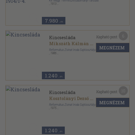
Kir. Magy. Természettudományi Társulat
,
1913
Könyvkötői kötés
,
396
oldal
Természettudományi Közlöny sorozat
7.980
,-Ft
6
Kapható pont:
Kincsesláda
Mikszáth Kálmán
...
MEGNÉZEM
Református Zsinat Iroda Sajtóosztálya
,
1986
Fűzött kemény papírkötés
,
416
oldal
1.240
,-Ft
10
Kapható pont:
Kincsesláda
Kosztolányi Dezső
...
MEGNÉZEM
Református Zsinat Iroda Sajtóosztálya
,
1975
Vászon
,
416
oldal
1.240
,-Ft