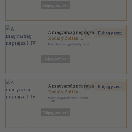
A magyarság néprajza sorozat
Előjegyezhető
A magyarság néprajza I-IV.
Előjegyzem
Kodály Zoltán
...
Királyi Magyar Egyetemi Nyomda
Aranyozott félbőr kötés
,
1854
oldal
A magyarság néprajza sorozat
Előjegyezhető
A magyarság néprajza I-IV.
Előjegyzem
Kodály Zoltán
...
Babits-Magyar Amerikai Kiadó Rt.
,
1991
Fűzött keménykötés
,
1636
oldal
A magyarság néprajza sorozat
Előjegyezhető