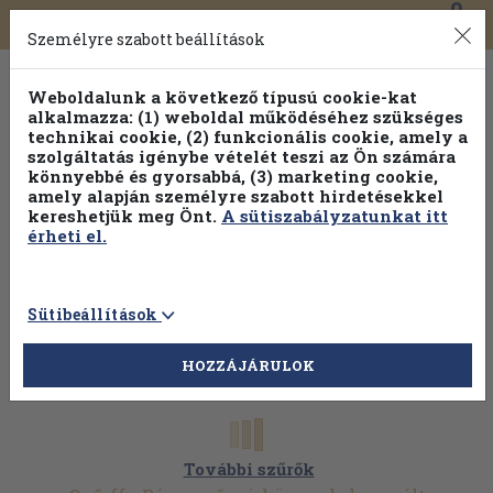
0
Toggle
Főmenü
Könyveink
navigation
Személyre szabott beállítások
Weboldalunk a következő típusú cookie-kat
alkalmazza: (1) weboldal működéséhez szükséges
technikai cookie, (2) funkcionális cookie, amely a
szolgáltatás igénybe vételét teszi az Ön számára
könnyebbé és gyorsabbá, (3) marketing cookie,
Válogasson több mint 1.000.000 kiadványunk közül
10-
amely alapján személyre szabott hirdetésekkel
100% kedvezménnyel!
kereshetjük meg Önt.
A sütiszabályzatunkat itt
érheti el.
Sütibeállítások
HOZZÁJÁRULOK
További szűrők