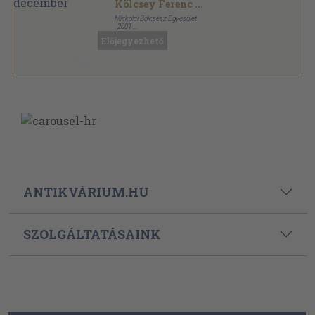
Kölcsey Ferenc
...
Miskolci Bölcsész Egyesület
,
2001
Ragasztott papírkötés
,
303
oldal
Előjegyezhető
Ősi Gyökér sorozat
ANTIKVÁRIUM.HU
SZOLGÁLTATÁSAINK