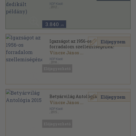
NDP Kiadó
,
2012
Ragasztott papírkötés
,
400
oldal
Betyárvilág sorozat
3.840
,-Ft
Igazságot az 1956-os
Előjegyzem
forradalom szellemiségének!
Vincze János
...
NDP Kiadó
,
2016
Ragasztott papírkötés
,
367
oldal
Előjegyezhető
Betyárvilág Antológia 2015
Előjegyzem
Vincze János
...
NDP Kiadó
,
2015
Ragasztott papírkötés
,
361
oldal
Betyárvilág sorozat
Előjegyezhető