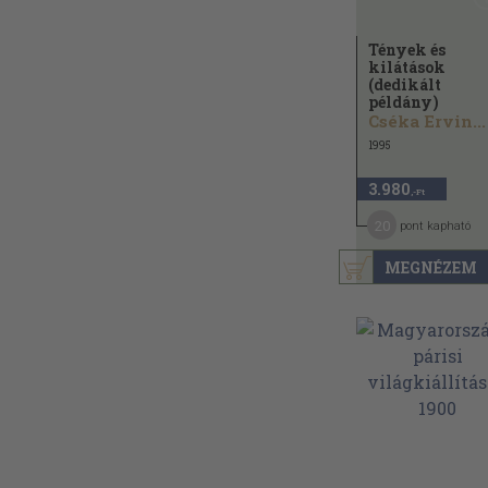
Tények és
kilátások
(dedikált
példány)
Cséka Ervin...
1995
3.980
,-Ft
20
pont kapható
MEGNÉZEM