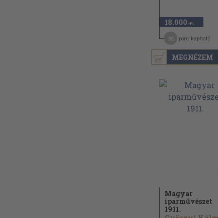
18.000
,-Ft
90
pont kapható
MEGNÉZEM
Magyar
iparművészet
1911.