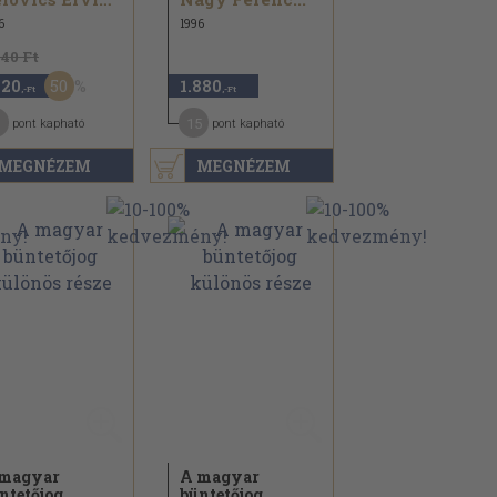
6
1996
840 Ft
50
420
1.880
,-Ft
,-Ft
1
15
pont kapható
pont kapható
MEGNÉZEM
MEGNÉZEM
magyar
A magyar
ntetőjog
büntetőjog