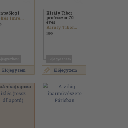
ntetőjog I.
Király Tibor
professzor 70
kés Imre...
éves
6
Király Tibor...
1990
őjegyezhető
Előjegyezhető
Előjegyzem
Előjegyzem