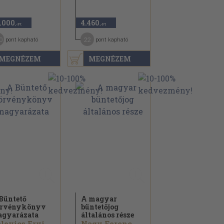
.000
4.460
,-Ft
,-Ft
0
22
pont kapható
pont kapható
MEGNÉZEM
MEGNÉZEM
Büntető
A magyar
örvénykönyv
büntetőjog
gyarázata
általános része
Belovics Ervin...
Nagy Ferenc...