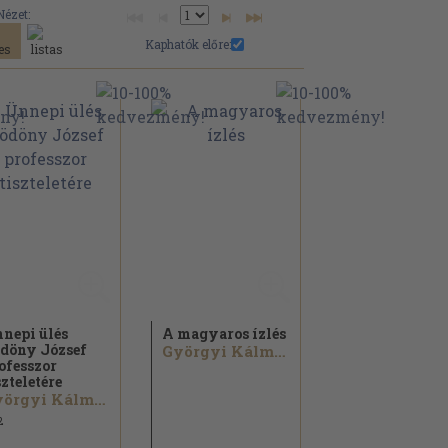
Nézet:
Kaphatók előre:
nepi ülés
A magyaros ízlés
döny József
Györgyi Kálmán
ofesszor
szteletére
Györgyi Kálmán...
2