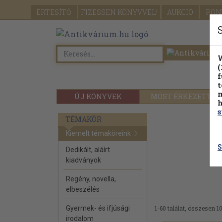
ÉRTESÍTŐ
FIZESSEN
KÖNYVVEL!
AUKCIÓ
PON
W
(
f
t
m
ÚJ KÖNYVEK
MOST ÉRKEZETT
h
s
TÉMAKÖR
Kiemelt témaköreink
S
Dedikált, aláírt
kiadványok
Regény, novella,
elbeszélés
Gyermek- és ifjúsági
1-60 találat, összesen 1
irodalom