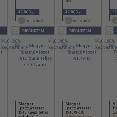
1905
42.000
42.000
32
,-Ft
,-Ft
210
210
16
pont kapható
pont kapható
MEGNÉZEM
MEGNÉZEM
Magyar
Magyar
A 
Iparművészet
Iparművészet
T
1913. (nem teljes
1915/
9-10.
ma
évfolyam)
Györgyi Kálmán
Kőszegi László...