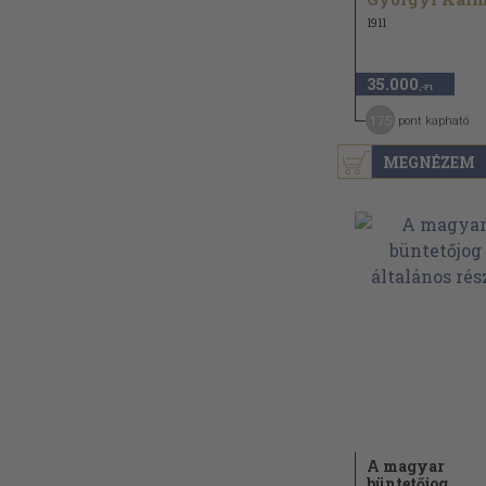
1911
35.000
,-Ft
175
pont kapható
MEGNÉZEM
A magyar
büntetőjog