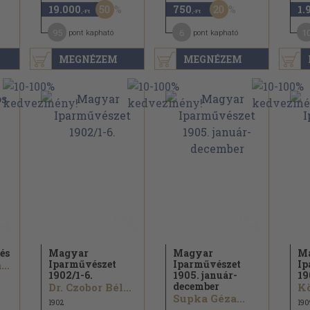
50
20
19.000
750
1.
,-Ft
,-Ft
95
6
1
pont kapható
pont kapható
MEGNÉZEM
MEGNÉZEM
és
Magyar
Magyar
M
Iparművészet
Iparművészet
Ip
Györgyi Kálmán
1902/
1-6.
1905. január-
19
december
Dr. Czobor Béla...
Supka Géza...
1902
190