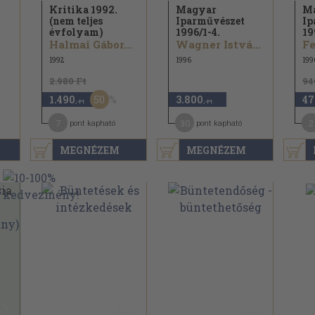
Kritika 1992.
Magyar
M
(nem teljes
Iparművészet
Ip
évfolyam)
1996/
1-4.
19
Halmai Gábor...
Wagner István...
1992
1996
199
2.980 Ft
94
50
1.490
3.800
47
,-Ft
,-Ft
7
30
2
pont kapható
pont kapható
MEGNÉZEM
MEGNÉZEM