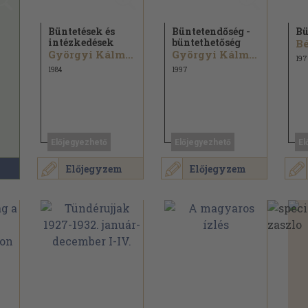
Büntetések és
Büntetendőség -
Bü
intézkedések
büntethetőség
Bé
Györgyi Kálmán
Györgyi Kálmán...
197
1984
1997
Előjegyezhető
Előjegyezhető
El
Előjegyzem
Előjegyzem