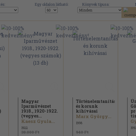
és:
Egy oldalon látható:
Könyvek típusa:
Magyar
Történelemtanítás
Ün
Iparművészet
és korunk
Gö
)
1918., 1920-1922.
kihívásai
pr
(vegyes...
ti
Marx György...
Kaesz Gyula...
1998
1922
199
38.000 Ft
940 Ft