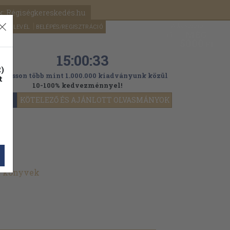
k: Régiségkereskedés.hu
A kosaram
HÍRLEVÉL
BELÉPÉS/REGISZTRÁCIÓ
MÉG
0
5000
Ft
15:00:32
)
ogasson több mint 1.000.000 kiadványunk közül
t
10-100% kedvezménnyel!
YOK
KÖTELEZŐ ÉS AJÁNLOTT OLVASMÁNYOK
t könyvek