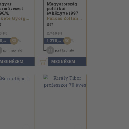
agyar
Magyarország
arművészet
politikai
96/
4.
évkönyve 1997
Fekete György...
Farkas Zoltán...
6
1997
0 Ft
2.740 Ft
50
50
0
1.370
,-Ft
,-Ft
21
pont kapható
pont kapható
MEGNÉZEM
MEGNÉZEM