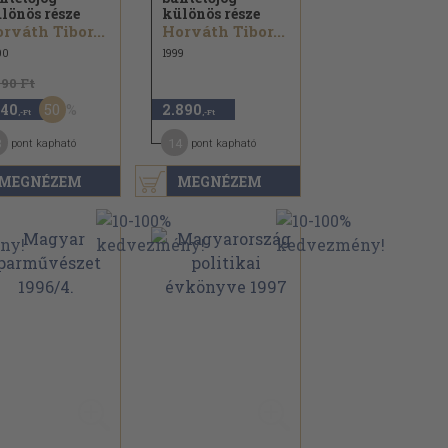
lönös része
különös része
rváth Tibor...
Horváth Tibor...
00
1999
890 Ft
50
440
2.890
,-Ft
,-Ft
3
14
pont kapható
pont kapható
MEGNÉZEM
MEGNÉZEM