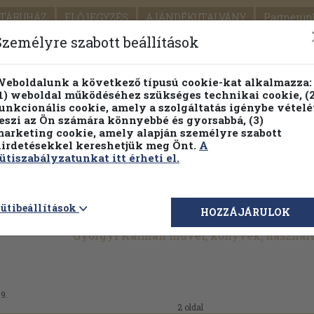
TÁRUHÁZ
ELŐJEGYZÉS
AJÁNDÉKUTALVÁNY
Partnerün
SZÁLLÍTÁS
SEGÍTSÉG
Személyre szabott beállítások
Részletes kereső
Témaköri fa
eboldalunk a következő típusú cookie-kat alkalmazza:
1) weboldal működéséhez szükséges technikai cookie, (2
Vál
unkcionális cookie, amely a szolgáltatás igénybe vételé
eszi az Ön számára könnyebbé és gyorsabbá, (3)
arketing cookie, amely alapján személyre szabott
PILLANATNYI ÁRAINK
FENNTARTHATÓ OLVASMÁN
irdetésekkel kereshetjük meg Önt.
A
ütiszabályzatunkat itt érheti el.
ütibeállítások
HOZZÁJÁRULOK
Györgyi Kálmán művei, könyvek, használ
09.
2 oldal