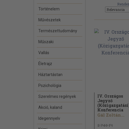
Rendez
Történelem
Művészetek
Természettudomány
Műszaki
Vallás
Életrajz
Háztartástan
Pszichológia
IV. Országos
Szerelmes regények
Jegyző
(Közigazgatási
Akció, kaland
Konferencia
Gál Zoltán...
Idegennyelv
2.740 Ft