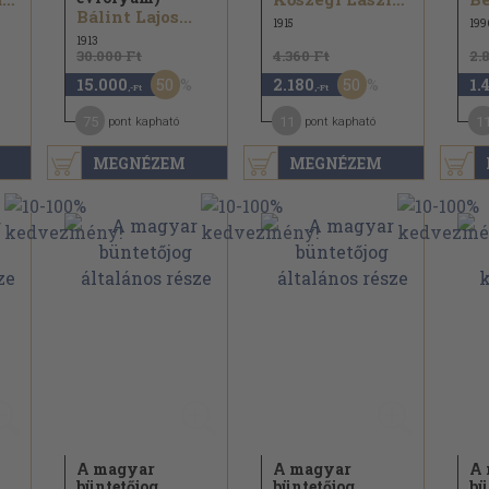
Bálint Lajos...
1915
199
1913
30.000 Ft
4.360 Ft
2.
50
50
15.000
2.180
1.
,-Ft
,-Ft
75
11
1
pont kapható
pont kapható
MEGNÉZEM
MEGNÉZEM
A magyar
A magyar
A 
büntetőjog
büntetőjog
bü