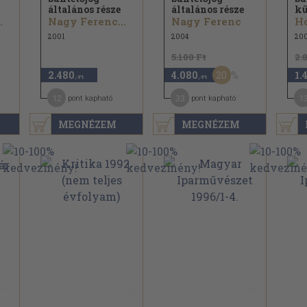
általános része
általános része
kü
.
Nagy Ferenc...
Nagy Ferenc
Ho
2001
2004
20
5.100 Ft
2.
20
2.480
4.080
1.
,-Ft
,-Ft
12
33
1
pont kapható
pont kapható
MEGNÉZEM
MEGNÉZEM