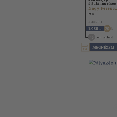
általános része
Nagy Ferenc..
1998
2.480 Ft
20
1.980
,-Ft
16
pont kapható
MEGNÉZEM