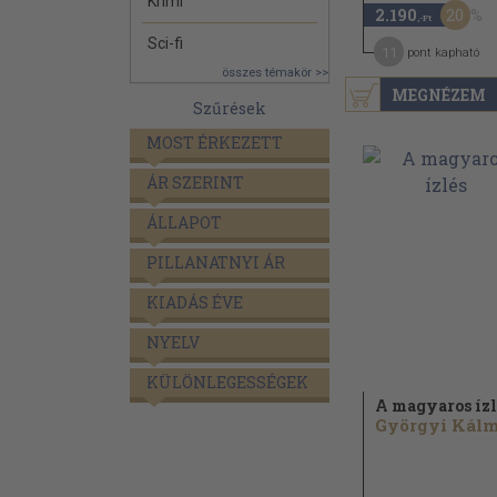
Krimi
20
2.190
,-Ft
Sci-fi
11
pont kapható
összes témakör >>
MEGNÉZEM
Szűrések
MOST ÉRKEZETT
ÁR SZERINT
ÁLLAPOT
PILLANATNYI ÁR
KIADÁS ÉVE
NYELV
KÜLÖNLEGESSÉGEK
A magyaros ízl