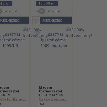
940
18.000
,-Ft
,-Ft
0
90
pont kapható
pont kapható
MEGNÉZEM
MEGNÉZEM
agyar
Magyar
arművészet
Iparművészet
09/
1-9.
1909. március
Körösfői Kriesch Aladár...
Czakó Elemér...
9
1909