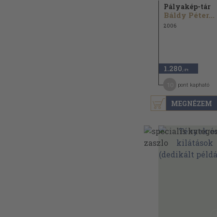
Pályakép-tár
Báldy Péter...
2006
1.280
,-Ft
10
pont kapható
MEGNÉZEM