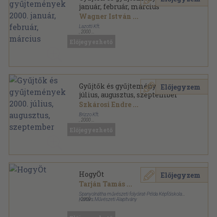
január, február, március
Wagner István
...
Lazotti Kft.
,
2000
Ragasztott papírkötés
,
61
oldal
Előjegyezhető
Gyűjtők és Gyűjtemények sorozat
Gyűjtők és gyűjtemények 2000.
Előjegyzem
július, augusztus, szeptember
Szkárosi Endre
...
Brizzo Kft.
,
2000
Ragasztott papírkötés
,
62
oldal
Előjegyezhető
Gyűjtők és Gyűjtemények sorozat
HogyÖt
Előjegyzem
Tarján Tamás
...
Spanyolnátha művészeti folyóirat-Példa Képfőiskola
Kortárs Művészeti Alapítvány
,
2009
Ragasztott papírkötés
,
160
oldal
Spanyolnátha Könyvek sorozat