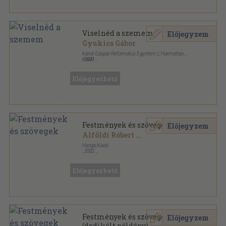
Viselnéd a szemem
Előjegyzem
Gyukics Gábor
Károli Gáspár Református Egyetem-L'Harmattan
Kiadó
,
2021
Ragasztott papírkötés
,
222
oldal
Károli könyvek sorozat
Előjegyezhető
Festmények és szövegek
Előjegyzem
Alföldi Róbert
...
Hanga Kiadó
,
2002
Varrott papírkötés
,
137
oldal
Előjegyezhető
Festmények és szövegek
Előjegyzem
(dedikált példány)