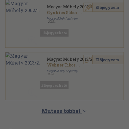
Magyar Műhely 2002/1.
Előjegyzem
Gyukics Gábor
...
Magyar Műhely Alapítvány
,
2002
Ragasztott papírkötés
,
81
oldal
Magyar Műhely sorozat
Előjegyezhető
Magyar Műhely 2013/2.
Előjegyzem
Wehner Tibor
...
Magyar Műhely Alapítvány
,
2013
Ragasztott papírkötés
,
60
oldal
Magyar Műhely sorozat
Előjegyezhető
Mutass többet