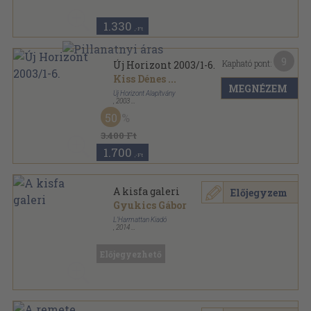
1.330
,-Ft
9
Kapható pont:
Új Horizont 2003/1-6.
Kiss Dénes
...
MEGNÉZEM
Új Horizont Alapítvány
,
2003
Ragasztott papírkötés
,
768
oldal
50
Új Horizont sorozat
3.400 Ft
1.700
,-Ft
A kisfa galeri
Előjegyzem
Gyukics Gábor
L'Harmattan Kiadó
,
2014
Ragasztott papírkötés
,
199
oldal
Előjegyezhető