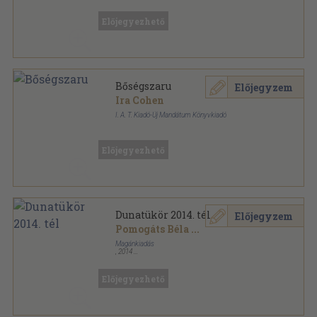
Fűzött kemény papírkötés
,
222
oldal
Előjegyezhető
Bőségszaru
Előjegyzem
Ira Cohen
I. A. T. Kiadó-Új Mandátum Könyvkiadó
Ragasztott papírkötés
,
115
oldal
Előjegyezhető
Dunatükör 2014. tél
Előjegyzem
Pomogáts Béla
...
Magánkiadás
,
2014
Ragasztott papírkötés
,
104
oldal
Dunatükör sorozat
Előjegyezhető