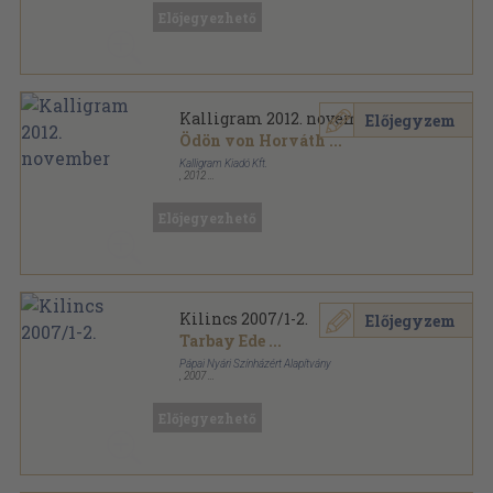
Előjegyezhető
Kalligram 2012. november
Előjegyzem
Ödön von Horváth
...
Kalligram Kiadó Kft.
,
2012
Ragasztott papírkötés
,
104
oldal
Kalligram sorozat
Előjegyezhető
Kilincs 2007/1-2.
Előjegyzem
Tarbay Ede
...
Pápai Nyári Színházért Alapítvány
,
2007
Ragasztott papírkötés
,
120
oldal
Kilincs sorozat
Előjegyezhető