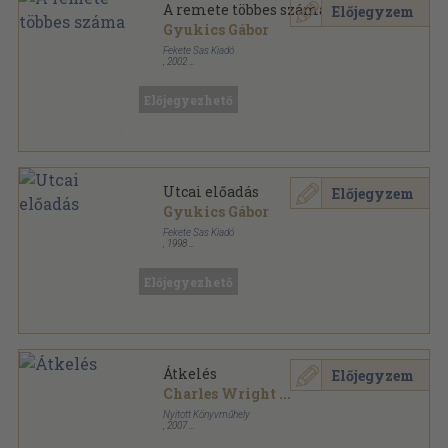
A remete többes száma
Előjegyzem
Gyukics Gábor
Fekete Sas Kiadó
,
2002
Fűzött keménykötés
,
66
oldal
Előjegyezhető
Utcai előadás
Előjegyzem
Gyukics Gábor
Fekete Sas Kiadó
,
1998
Ragasztott papírkötés
,
77
oldal
Előjegyezhető
Átkelés
Előjegyzem
Charles Wright
...
Nyitott Könyvműhely
,
2007
Ragasztott papírkötés
,
149
oldal