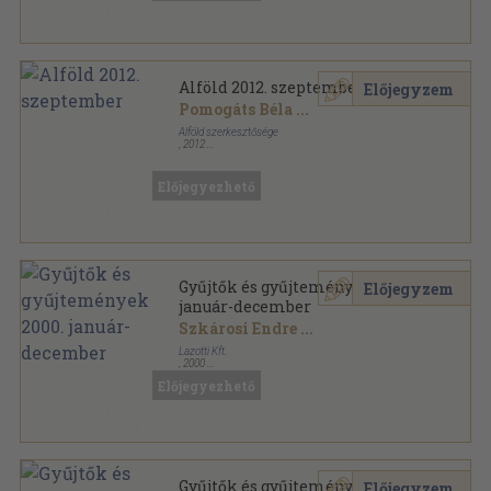
Alföld 2012. szeptember
Előjegyzem
Pomogáts Béla
...
Alföld szerkesztősége
,
2012
Ragasztott papírkötés
,
128
oldal
Alföld sorozat
Előjegyezhető
Gyűjtők és gyűjtemények 2000.
Előjegyzem
január-december
Szkárosi Endre
...
Lazotti Kft.
,
2000
Ragasztott papírkötés
,
276
oldal
Előjegyezhető
Gyűjtők és Gyűjtemények sorozat
Gyűjtők és gyűjtemények 2000.
Előjegyzem