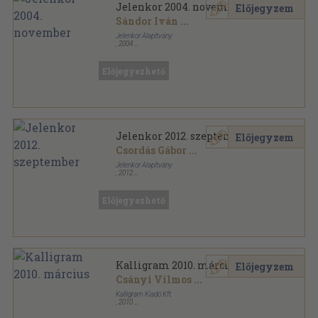
Jelenkor 2004. november
Előjegyzem
Sándor Iván
...
Jelenkor Alapítvány
,
2004
Ragasztott papírkötés
,
126
oldal
Jelenkor sorozat
Előjegyezhető
Jelenkor 2012. szeptember
Előjegyzem
Csordás Gábor
...
Jelenkor Alapítvány
,
2012
Ragasztott papírkötés
,
111
oldal
Jelenkor sorozat
Előjegyezhető
Kalligram 2010. március
Előjegyzem
Csányi Vilmos
...
Kalligram Kiadó Kft.
,
2010
Ragasztott papírkötés
,
104
oldal
Kalligram sorozat