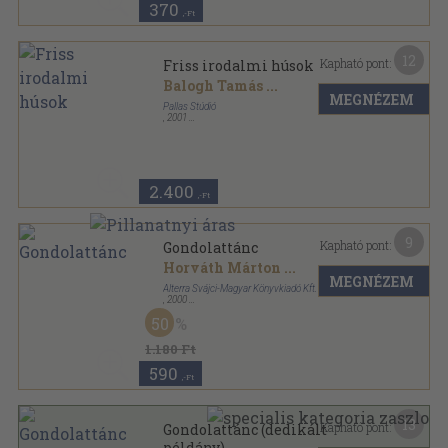
370
,-Ft
12
Kapható pont:
Friss irodalmi húsok
Balogh Tamás
...
MEGNÉZEM
Pallas Stúdió
,
2001
Varrott keménykötés
,
96
oldal
2.400
,-Ft
9
Kapható pont:
Gondolattánc
Horváth Márton
...
MEGNÉZEM
Alterra Svájci-Magyar Könyvkiadó Kft.
,
2000
Ragasztott papírkötés
,
270
oldal
50
1.180 Ft
590
,-Ft
13
Kapható pont:
Gondolattánc (dedikált
példány)