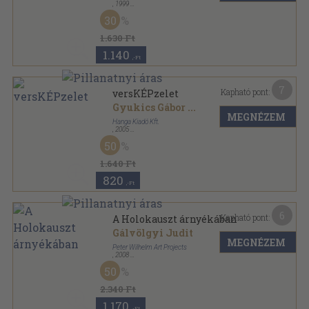
,
1999
Ragasztott papírkötés
,
160
oldal
30
1.630 Ft
1.140
,-Ft
7
Kapható pont:
versKÉPzelet
Gyukics Gábor
...
MEGNÉZEM
Hanga Kiadó Kft.
,
2005
Ragasztott papírkötés
,
67
oldal
50
Irányzék sorozat
1.640 Ft
820
,-Ft
6
Kapható pont:
A Holokauszt árnyékában
Gálvölgyi Judit
MEGNÉZEM
Peter Wilhelm Art Projects
,
2008
Tűzött kötés
,
29
oldal
50
2.340 Ft
1.170
,-Ft