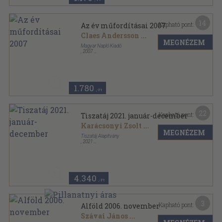
14
Kapható pont:
Az év műfordításai 2007
Claes Andersson
...
MEGNÉZEM
Magyar Napló Kiadó
,
2007
Ragasztott kemény kötés
,
259
oldal
Az év műfordításai sorozat
1.780
,-Ft
22
Kapható pont:
Tiszatáj 2021. január-december
Karácsonyi Zsolt
...
MEGNÉZEM
Tiszatáj Alapítvány
,
2021
Ragasztott papírkötés
,
1459
oldal
Tiszatáj sorozat
4.340
,-Ft
3
Kapható pont:
Alföld 2006. november
Szávai János
...