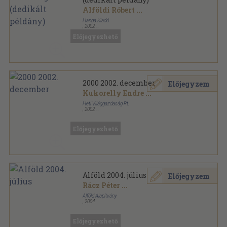
Alföldi Róbert
...
Hanga Kiadó
,
2002
Varrott papírkötés
,
137
oldal
Előjegyezhető
ArtParalel sorozat
2000 2002. december
Előjegyzem
Kukorelly Endre
...
Heti Világgazdaság Rt.
,
2002
Ragasztott papírkötés
,
76
oldal
2000 sorozat
Előjegyezhető
Alföld 2004. július
Előjegyzem
Rácz Péter
...
Alföld Alapítvány
,
2004
Ragasztott papírkötés
,
112
oldal
Alföld sorozat
Előjegyezhető