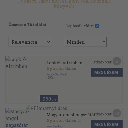
Gyukics Gábor művei, könyvek, használt
könyvek
Összesen 78 találat
Kaphatók előre:
5
Kapható pont:
Lepkék vitrinben
Gyukics Gábor
MEGNÉZEM
Fekete Sas Kiadó
,
2006
Fűzött kemény papírkötés
,
55
oldal
960
,-Ft
10
Kapható pont:
Magyar-angol napszótár
Gyukics Gábor
...
MEGNÉZEM
Kolor Optika BT