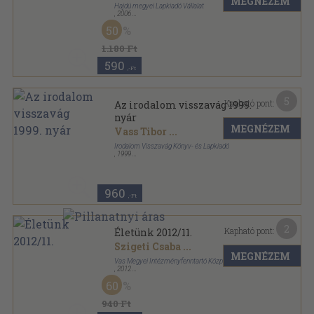
MEGNÉZEM
Hajdú megyei Lapkiadó Vállalat
,
2006
Ragasztott papírkötés
,
112
oldal
50
Alföld sorozat
1.180 Ft
590
,-Ft
5
Kapható pont:
Az irodalom visszavág 1999.
nyár
MEGNÉZEM
Vass Tibor
...
Irodalom Visszavág Könyv- és Lapkiadó
,
1999
Ragasztott papírkötés
,
144
oldal
Az irodalom visszavág sorozat
960
,-Ft
2
Kapható pont:
Életünk 2012/11.
Szigeti Csaba
...
MEGNÉZEM
Vas Megyei Intézményfenntartó Központ
,
2012
Ragasztott papírkötés
,
95
oldal
60
Életünk sorozat
940 Ft