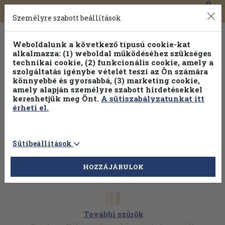
0
Toggle
Főmenü
Könyveink
navigation
Személyre szabott beállítások
Weboldalunk a következő típusú cookie-kat
alkalmazza: (1) weboldal működéséhez szükséges
technikai cookie, (2) funkcionális cookie, amely a
szolgáltatás igénybe vételét teszi az Ön számára
könnyebbé és gyorsabbá, (3) marketing cookie,
amely alapján személyre szabott hirdetésekkel
kereshetjük meg Önt.
A sütiszabályzatunkat itt
érheti el.
Sütibeállítások
HOZZÁJÁRULOK
További szűrők