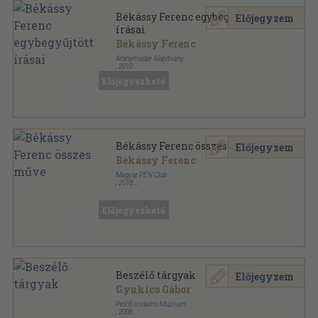
Békássy Ferenc egybegyűjtött
Előjegyzem
írásai
Békássy Ferenc
Aranymadár Alapítvány
,
2010
Fűzött kemény papírkötés
,
455
oldal
Előjegyezhető
Irodalmi Jelen Könyvek sorozat
Békássy Ferenc összes műve
Előjegyzem
Békássy Ferenc
Magyar PEN Club
,
2018
Fűzött kemény papírkötés
,
701
oldal
Előjegyezhető
Beszélő tárgyak
Előjegyzem
Gyukics Gábor
Petőfi Irodalmi Múzeum
,
2006