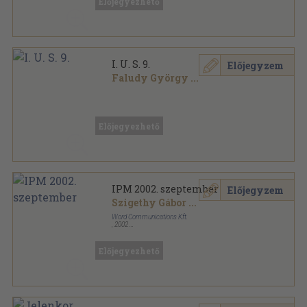
Előjegyezhető
I. U. S. 9.
Előjegyzem
Faludy György
...
Ragasztott papírkötés
,
96
oldal
I.U.S.: Az Irodalmi Újság Sorozata sorozat
Előjegyezhető
IPM 2002. szeptember
Előjegyzem
Szigethy Gábor
...
Word Communications Kft.
,
2002
Ragasztott papírkötés
,
146
oldal
IPM sorozat
Előjegyezhető