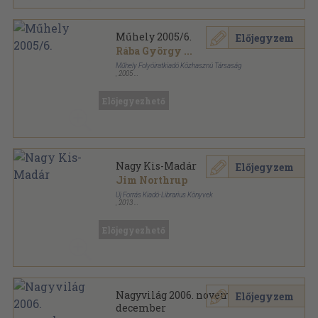
Műhely 2005/6.
Előjegyzem
Rába György
...
Műhely Folyóiratkiadó Közhasznú Társaság
,
2005
Ragasztott papírkötés
,
124
oldal
Műhely sorozat
Előjegyezhető
Nagy Kis-Madár
Előjegyzem
Jim Northrup
Új Forrás Kiadó-Librarius Könyvek
,
2013
Ragasztott papírkötés
,
55
oldal
Új Forrás Könyvek sorozat
Előjegyezhető
Nagyvilág 2006. november-
Előjegyzem
december