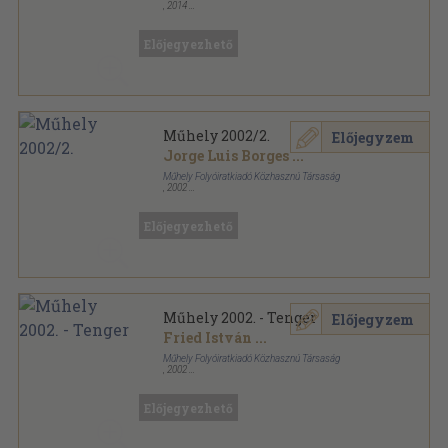
,
2014
Ragasztott papírkötés
,
128
oldal
Jelenkor sorozat
Előjegyezhető
Műhely 2002/2.
Előjegyzem
Jorge Luis Borges
...
Műhely Folyóiratkiadó Közhasznú Társaság
,
2002
Ragasztott papírkötés
,
96
oldal
Műhely sorozat
Előjegyezhető
Műhely 2002. - Tenger
Előjegyzem
Fried István
...
Műhely Folyóiratkiadó Közhasznú Társaság
,
2002
Ragasztott papírkötés
,
304
oldal
Műhely sorozat
Előjegyezhető