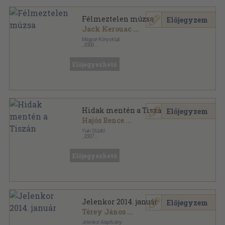
Félmeztelen múzsa
Előjegyzem
Jack Kerouac
...
Magyar Könyvklub
,
2000
Fűzött kemény papírkötés
,
279
oldal
Előjegyezhető
Hidak mentén a Tiszán
Előjegyzem
Hajós Bence
...
Yuki Stúdió
,
2007
Fűzött kemény papírkötés
,
306
oldal
Előjegyezhető
Jelenkor 2014. január
Előjegyzem
Térey János
...
Jelenkor Alapítvány