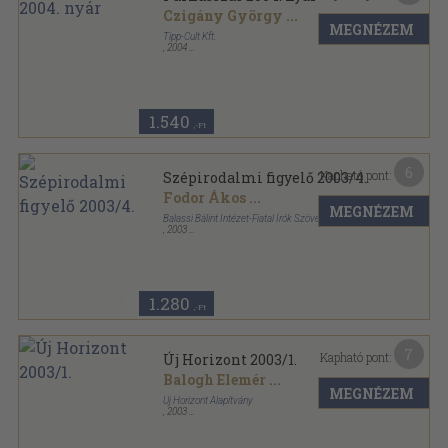
Czigány György
...
MEGNÉZEM
Tipp-Cult Kft.
,
2004
Ragasztott papírkötés
,
136
oldal
Parnasszus sorozat
1.540
,-Ft
6
Kapható pont:
Szépirodalmi figyelő 2003/4.
Fodor Ákos
...
MEGNÉZEM
Balassi Bálint Intézet-Fiatal Írók Szövetsége
,
2003
Ragasztott papírkötés
,
133
oldal
Szépirodalmi Figyelő sorozat
1.280
,-Ft
7
Kapható pont:
Új Horizont 2003/1.
Balogh Elemér
...
MEGNÉZEM
Új Horizont Alapítvány
,
2003
Ragasztott papírkötés
,
128
oldal
Új Horizont sorozat