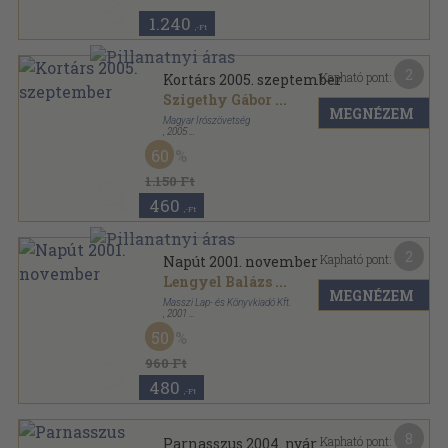
1.240
,-Ft
2
Kapható pont:
Kortárs 2005. szeptember
Szigethy Gábor
...
MEGNÉZEM
Magyar Írószövetség
,
2005
Ragasztott papírkötés
,
128
oldal
60
Kortárs sorozat
1.150 Ft
460
,-Ft
2
Kapható pont:
Napút 2001. november
Lengyel Balázs
...
MEGNÉZEM
Masszi Lap- és Könyvkiadó Kft.
,
2001
Ragasztott papírkötés
,
96
oldal
50
Napút sorozat
960 Ft
480
,-Ft
8
Kapható pont:
Parnasszus 2004. nyár