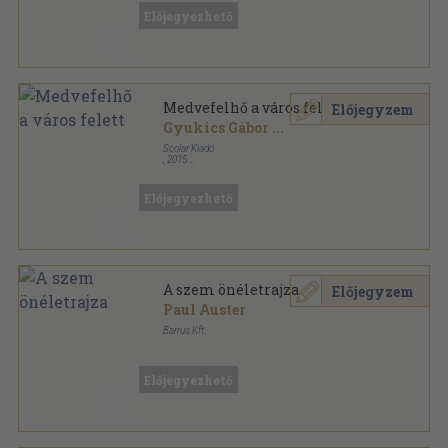
Előjegyezhető
Medvefelhő a város felett
Előjegyzem
Gyukics Gábor
...
Scolar Kiadó
,
2015
Ragasztott papírkötés
,
189
oldal
Scolar Versek sorozat
Előjegyezhető
A szem önéletrajza
Előjegyzem
Paul Auster
Barrus Kft.
Ragasztott papírkötés
,
99
oldal
Előjegyezhető