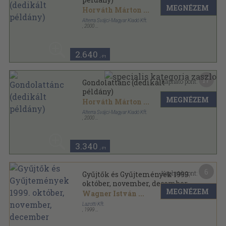
MEGNÉZEM
Horváth Márton
...
Alterra Svájci-Magyar Kiadó Kft.
,
2000
Ragasztott papírkötés
,
270
oldal
2.640
,-Ft
17
Kapható pont:
Gondolattánc (dedikált
példány)
MEGNÉZEM
Horváth Márton
...
Alterra Svájci-Magyar Kiadó Kft.
,
2000
Ragasztott papírkötés
,
270
oldal
3.340
,-Ft
6
Kapható pont:
Gyűjtők és Gyűjtemények 1999.
október, november, december
MEGNÉZEM
Wagner István
...
Lazotti Kft.
,
1999
Ragasztott papírkötés
,
64
oldal
Gyűjtők és Gyűjtemények sorozat