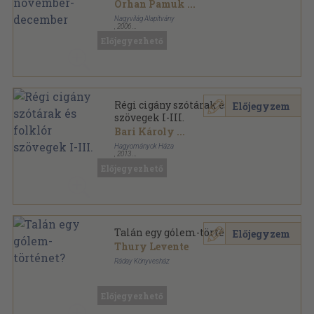
Orhan Pamuk
...
Nagyvilág Alapítvány
,
2006
Ragasztott papírkötés
,
128
oldal
Előjegyezhető
Nagyvilág sorozat
Régi cigány szótárak és folklór
Előjegyzem
szövegek I-III.
Bari Károly
...
Hagyományok Háza
,
2013
Fűzött kemény papírkötés
,
1071
oldal
Előjegyezhető
Talán egy gólem-történet?
Előjegyzem
Thury Levente
Ráday Könyvesház
Fűzött kemény papírkötés
,
95
oldal
Előjegyezhető