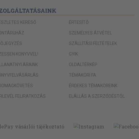
ZOLGÁLTATÁSAINK
ÉSZLETES KERESŐ
ÉRTESÍTŐ
ONTÁRUHÁZ
SZEMÉLYES ÁTVÉTEL
LŐJEGYZÉS
SZÁLLÍTÁSI FELTÉTELEK
IZESSEN KÖNYVVEL!
GYIK
ILLANATNYI ÁRAINK
OLDALTÉRKÉP
ÖNYVFELVÁSÁRLÁS
TÉMAKÖRI FA
SOMAGKÖVETÉS
ÉRDEKES TÉMAKÖREINK
ÍRLEVÉL FELIRATKOZÁS
ELÁLLÁS A SZERZŐDÉSTŐL