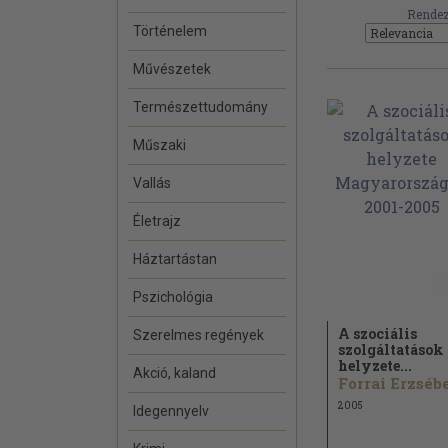
Rendez
Történelem
Művészetek
Természettudomány
Műszaki
Vallás
Életrajz
Háztartástan
Pszichológia
A szociális
Szerelmes regények
szolgáltatások
helyzete...
Akció, kaland
2005
Idegennyelv