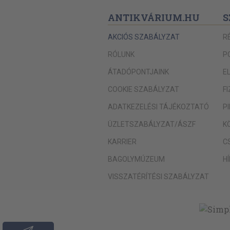
ANTIKVÁRIUM.HU
S
AKCIÓS SZABÁLYZAT
R
RÓLUNK
P
ÁTADÓPONTJAINK
E
COOKIE SZABÁLYZAT
F
ADATKEZELÉSI TÁJÉKOZTATÓ
P
ÜZLETSZABÁLYZAT/ÁSZF
K
KARRIER
C
BAGOLYMÚZEUM
H
VISSZATÉRÍTÉSI SZABÁLYZAT