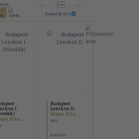
Nézet:
Kaphatók előre:
dapest
Budapest
xikon I.
Lexikon II.
öredék)
Major Rita...
jor Rita...
1993
3
4.480 Ft