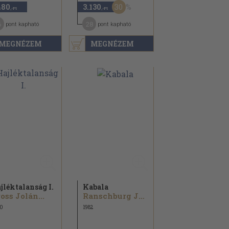
30
480
3.130
,-Ft
,-Ft
6
28
pont kapható
pont kapható
MEGNÉZEM
MEGNÉZEM
jléktalanság I.
Kabala
oss Jolán...
Ranschburg Jenő...
0
1982