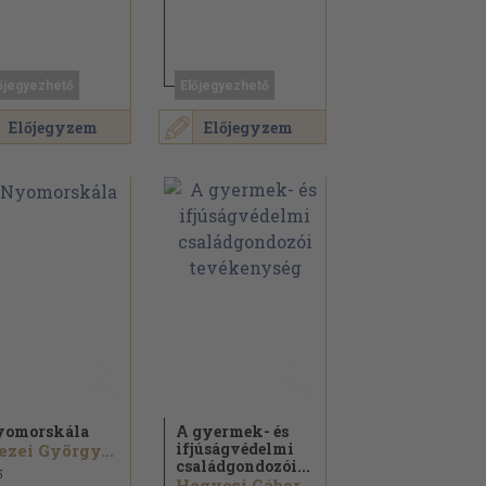
őjegyezhető
Előjegyezhető
Előjegyzem
Előjegyzem
yomorskála
A gyermek- és
ifjúságvédelmi
zei György...
családgondozói...
5
Hegyesi Gábor...