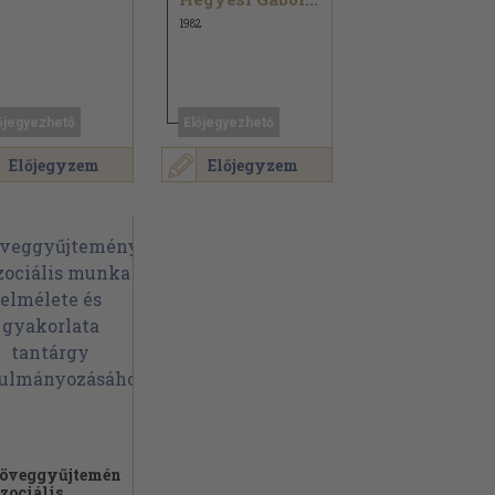
1982
őjegyezhető
Előjegyezhető
Előjegyzem
Előjegyzem
öveggyűjtemény
szociális