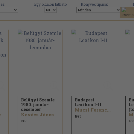
és:
Egy oldalon látható:
Könyvek típusa:
Belügyi Szemle
Budapest
Bu
1980. január-
Lexikon I-II.
Le
december
(t
Mucsi Ferenc...
Forrai Erzsébet...
Kovács János...
Ma
1993
1980
199