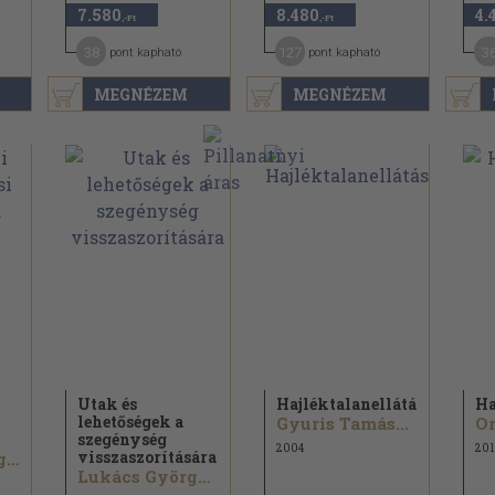
7.580
8.480
4.
,-Ft
,-Ft
38
127
3
pont kapható
pont kapható
MEGNÉZEM
MEGNÉZEM
Utak és
Hajléktalanellátás
Ha
lehetőségek a
Gyuris Tamás...
Or
szegénység
2004
201
visszaszorítására
Németh György...
Lukács György...