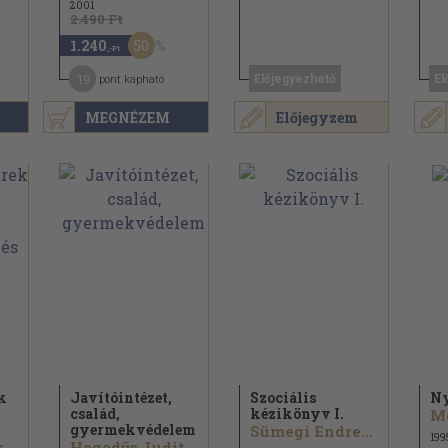
2001
2.490 Ft
50
1.240
,-Ft
19
Előjegyezhető
El
pont kapható
MEGNÉZEM
Előjegyzem
k
Javítóintézet,
Szociális
N
család,
kézikönyv I.
Me
gyermekvédelem
Sümegi Endre...
199
Farkas Miklósné...
Hegedűs Judit...