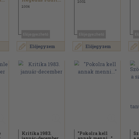
2002
2004
Előjegyezhető
Előjegyezhető
El
Előjegyzem
Előjegyzem
e
Kritika 1983.
"Pokolra kell
Sz
r
január-december
annak menni..."
a 