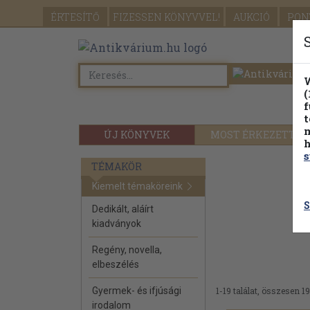
ÉRTESÍTŐ
FIZESSEN
KÖNYVVEL!
AUKCIÓ
PON
W
(
f
t
m
ÚJ KÖNYVEK
MOST ÉRKEZETT
h
s
TÉMAKÖR
Kiemelt témaköreink
S
Dedikált, aláírt
kiadványok
Regény, novella,
elbeszélés
Gyermek- és ifjúsági
1-19 találat, összesen 19
irodalom