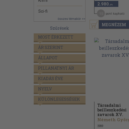
Krimi
2.980
,-Ft
Sci-fi
15
pont kapható
összes témakör >>
MEGNÉZEM
Szűrések
MOST ÉRKEZETT
ÁR SZERINT
ÁLLAPOT
PILLANATNYI ÁR
KIADÁS ÉVE
NYELV
KÜLÖNLEGESSÉGEK
Társadalmi
beilleszkedési
zavarok XV.
1989