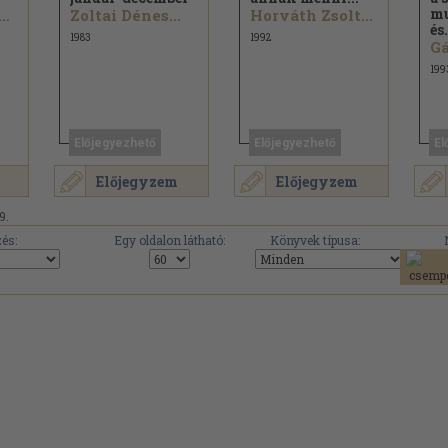
mu
 Móricz Lajos...
Zoltai Dénes...
Horváth Zsolt...
és.
1983
1992
Gá
199
Előjegyezhető
Előjegyezhető
El
Előjegyzem
Előjegyzem
9.
és:
Egy oldalon látható:
Könyvek típusa: