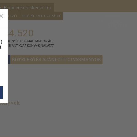
k: Régiségkereskedés.hu
A kosaram
HÍRLEVÉL
BELÉPÉS/REGISZTRÁCIÓ
MÉG
0
5000
Ft
144.520
)
ÁNNYAL NYÚJTJUK MAGYARORSZÁG
t
GYOBB ANTIKVÁR KÖNYV-KÍNÁLATÁT
YOK
KÖTELEZŐ ÉS AJÁNLOTT OLVASMÁNYOK
 könyvek