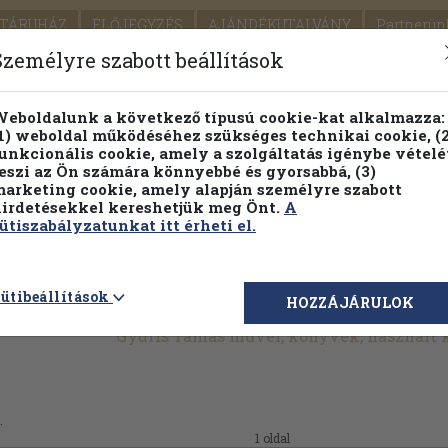
TÁRUHÁZ
ELŐJEGYZÉS
AJÁNDÉKUTALVÁNY
Partnerün
SZÁLLÍTÁS
SEGÍTSÉG
Személyre szabott beállítások
1.
Részletes kereső
Témaköri fa
eboldalunk a következő típusú cookie-kat alkalmazza:
1) weboldal működéséhez szükséges technikai cookie, (2
KIADV
unkcionális cookie, amely a szolgáltatás igénybe vételé
LEGNA
eszi az Ön számára könnyebbé és gyorsabbá, (3)
arketing cookie, amely alapján személyre szabott
PILLANATNYI ÁRAINK
FENNTARTHATÓ OLVASMÁN
irdetésekkel kereshetjük meg Önt.
A
ütiszabályzatunkat itt érheti el.
ütibeállítások
HOZZÁJÁRULOK
Gyuris Tamás művei, könyvek, használt
.
1 oldal