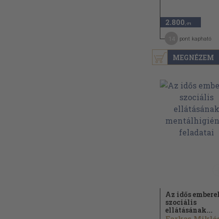
2.800
,-Ft
14
pont kapható
MEGNÉZEM
Az idős embere
szociális
ellátásának...