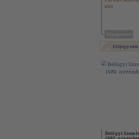
2003
Előjegyezhető
Előjegyzem
Belügyi Szeml
1980. novembe