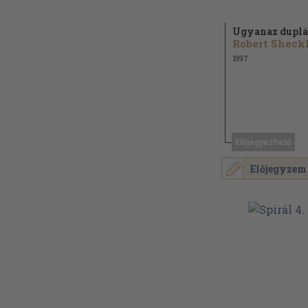
Ugyanaz dupl
1997
Előjegyezhető
Előjegyzem