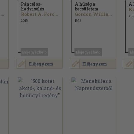
Páncélos-
A hűség a
A 
hadviselés
becsületem
Robert A. Forczyk
Robert A. Forczyk
Gordon Williamson
199
2019
1998
Előjegyezhető
Előjegyezhető
El
Előjegyzem
Előjegyzem