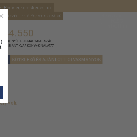
k: Régiségkereskedés.hu
A kosaram
HÍRLEVÉL
BELÉPÉS/REGISZTRÁCIÓ
MÉG
0
5000
Ft
144.550
)
ÁNNYAL NYÚJTJUK MAGYARORSZÁG
t
GYOBB ANTIKVÁR KÖNYV-KÍNÁLATÁT
YOK
KÖTELEZŐ ÉS AJÁNLOTT OLVASMÁNYOK
könyvek