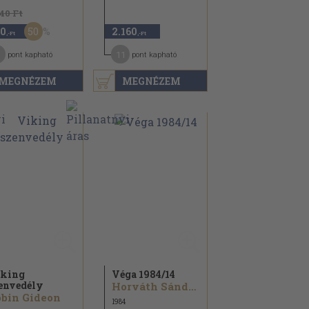
140 Ft
50
0
2.160
,-Ft
,-Ft
11
pont kapható
pont kapható
MEGNÉZEM
MEGNÉZEM
king
Véga 1984/
14
envedély
Horváth Sándor...
bin Gideon
1984