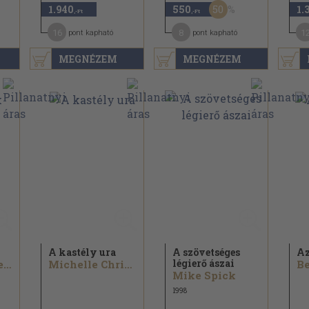
50
1.940
550
1.
,-Ft
,-Ft
16
8
1
pont kapható
pont kapható
MEGNÉZEM
MEGNÉZEM
A kastély ura
A szövetséges
Az
légierő ászai
Jennifer Vogelgesang
Michelle Christie
Be
Mike Spick
1998