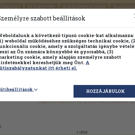
TÁRUHÁZ
ELŐJEGYZÉS
AJÁNDÉKUTALVÁNY
Partnerün
SZÁLLÍTÁS
SEGÍTSÉG
Személyre szabott beállítások
1.
Részletes kereső
Témaköri fa
eboldalunk a következő típusú cookie-kat alkalmazza:
1) weboldal működéséhez szükséges technikai cookie, (2
KIADV
unkcionális cookie, amely a szolgáltatás igénybe vételé
LEGNA
eszi az Ön számára könnyebbé és gyorsabbá, (3)
arketing cookie, amely alapján személyre szabott
PILLANATNYI ÁRAINK
FENNTARTHATÓ OLVASMÁN
irdetésekkel kereshetjük meg Önt.
A
ütiszabályzatunkat itt érheti el.
ütibeállítások
HOZZÁJÁRULOK
Hajja Attila művei, könyvek, használt 
8.
1 oldal