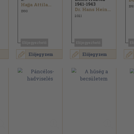
1941-1943
Hajja Attila...
199
Dr. Hans Heinz Rehfeldt
1990
2021
Előjegyezhető
Előjegyezhető
El
Előjegyzem
Előjegyzem