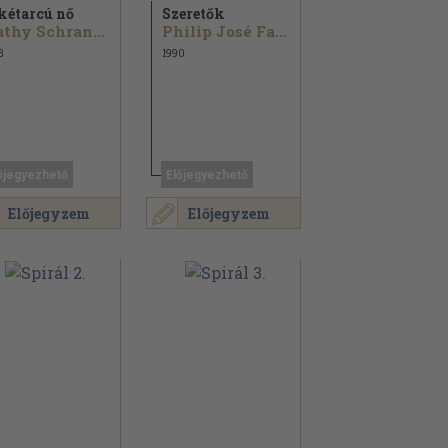
kétarcú nő
Szeretők
Kathy Schranko
Philip José Farmer
3
1990
őjegyezhető
Előjegyezhető
Előjegyzem
Előjegyzem