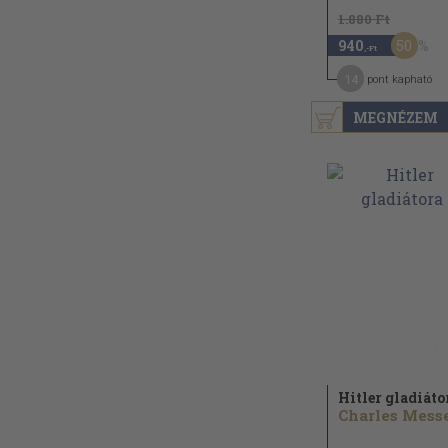
1.880 Ft
50
940
,-Ft
14
pont kapható
MEGNÉZEM
Hitler gladiáto