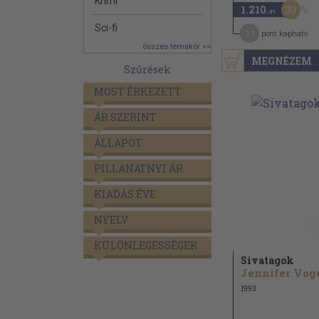
Krimi
30
1.210
,-Ft
Sci-fi
11
pont kapható
összes témakör >>
MEGNÉZEM
Szűrések
MOST ÉRKEZETT
ÁR SZERINT
ÁLLAPOT
PILLANATNYI ÁR
KIADÁS ÉVE
NYELV
KÜLÖNLEGESSÉGEK
Sivatagok
1993