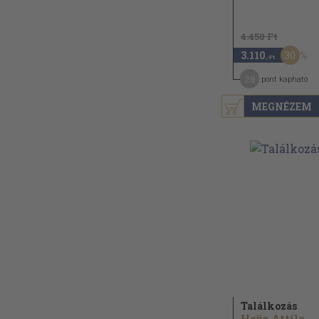
4.450 Ft
30
3.110
,-Ft
28
pont kapható
MEGNÉZEM
Találkozás
Hajja Attila