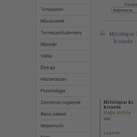
Rendez
Történelem
Művészetek
Természettudomány
Műszaki
Vallás
Életrajz
Háztartástan
Pszichológia
Mitológiai ki
Szerelmes regények
kicsoda
Hajja Attila
Akció, kaland
1998
Idegennyelv
1.740 Ft