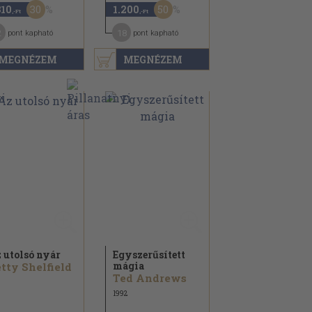
30
50
310
1.200
,-Ft
,-Ft
2
18
pont kapható
pont kapható
MEGNÉZEM
MEGNÉZEM
 utolsó nyár
Egyszerűsített
mágia
tty Shelfield
Ted Andrews
1992