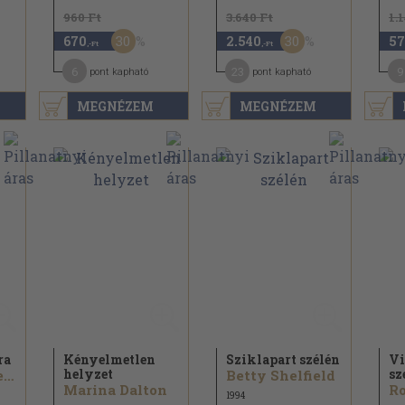
960 Ft
3.640 Ft
1.
30
30
670
2.540
57
,-Ft
,-Ft
6
23
9
pont kapható
pont kapható
MEGNÉZEM
MEGNÉZEM
ra
Kényelmetlen
Sziklapart szélén
Vi
helyzet
sz
Charles Messenger
Betty Shelfield
Marina Dalton
Ro
1994