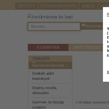
ÉRTESÍTŐ
FIZESSEN
KÖNYVVEL!
AUKCIÓ
PON
W
(
f
t
m
ÚJ KÖNYVEK
MOST ÉRKEZETT
h
s
TÉMAKÖR
Kiemelt témaköreink
S
Dedikált, aláírt
kiadványok
Regény, novella,
elbeszélés
Gyermek- és ifjúsági
1-38 találat, összesen 3
irodalom