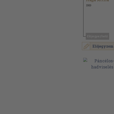
1989
Előjegyezhető
Előjegyzem