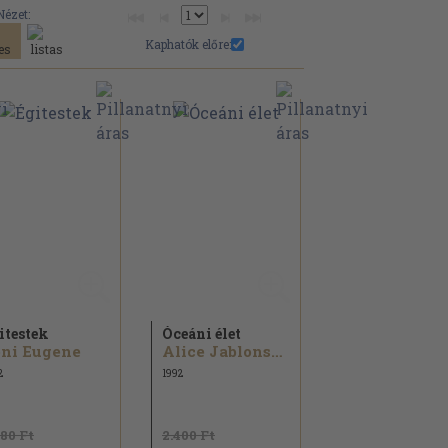
Nézet:
Kaphatók előre:
itestek
Óceáni élet
ni Eugene
Alice Jablonsky
2
1992
880 Ft
2.400 Ft