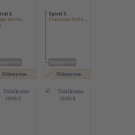
irál 2.
Spirál 3.
jja Attila...
Franczia Zoltán...
0
őjegyezhető
Előjegyezhető
Előjegyzem
Előjegyzem