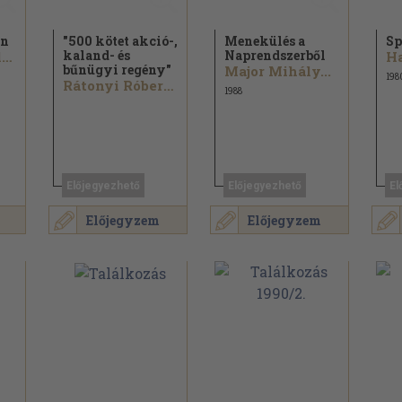
án
"500 kötet akció-,
Menekülés a
Sp
kaland- és
Naprendszerből
Robert Sheckley
Ha
bűnügyi regény"
Major Mihály...
198
Rátonyi Róbert...
1988
Előjegyezhető
Előjegyezhető
El
Előjegyzem
Előjegyzem