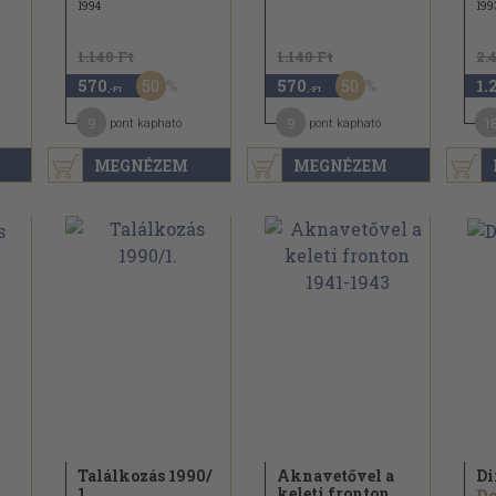
1994
199
1.140 Ft
1.140 Ft
2.
50
50
570
570
1.
,-Ft
,-Ft
9
9
1
pont kapható
pont kapható
MEGNÉZEM
MEGNÉZEM
Találkozás 1990/
Aknavetővel a
Di
1.
keleti fronton
Do