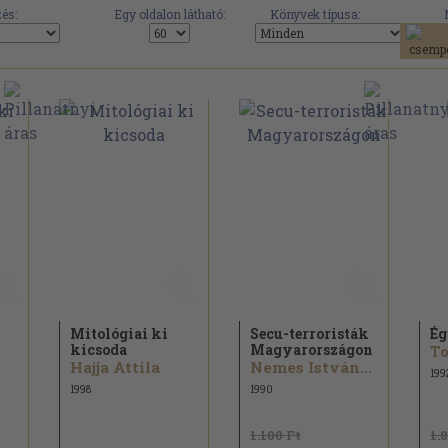
és:
Egy oldalon látható:
Könyvek típusa:
Mitológiai ki
Secu-terroristák
Ég
kicsoda
Magyarországon
To
Hajja Attila
Nemes István...
199
1998
1990
1.100 Ft
1.