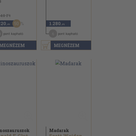
3
440 Ft
50
220
1.280
,-Ft
,-Ft
8
6
pont kapható
pont kapható
MEGNÉZEM
MEGNÉZEM
noszauruszok
Madarak
nald F. Glut
Scott Weidensaul