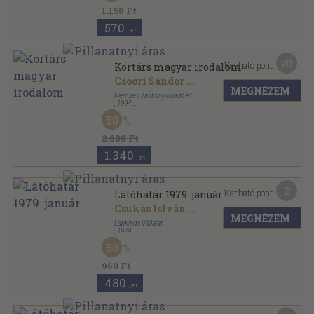
1.150 Ft
570
,-Ft
20
Kapható pont:
Kortárs magyar irodalom
Csoóri Sándor
...
MEGNÉZEM
Nemzeti Tankönyvkiadó Rt.
,
1994
Fűzött kemény papírkötés
,
469
oldal
50
2.680 Ft
1.340
,-Ft
2
Kapható pont:
Látóhatár 1979. január
Csukás István
...
MEGNÉZEM
Lapkiadó Vállalat
,
1979
Ragasztott papírkötés
,
240
oldal
50
Látóhatár sorozat
960 Ft
480
,-Ft