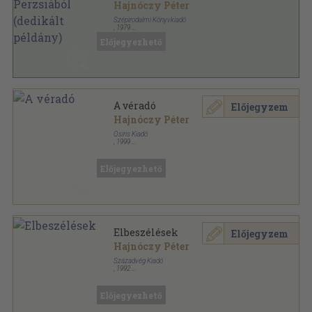
Hajnóczy Péter
Szépirodalmi Könyvkiadó
,
1979
Vászon
,
130
oldal
Előjegyezhető
A véradó
Előjegyzem
Hajnóczy Péter
Osiris Kiadó
,
1999
Fűzött kemény papírkötés
,
174
oldal
Millenniumi Könyvtár sorozat
Előjegyezhető
Elbeszélések
Előjegyzem
Hajnóczy Péter
Századvég Kiadó
,
1992
Ragasztott papírkötés
,
333
oldal
Hajnóczy Péter összegyűjtött munkái sorozat
Előjegyezhető