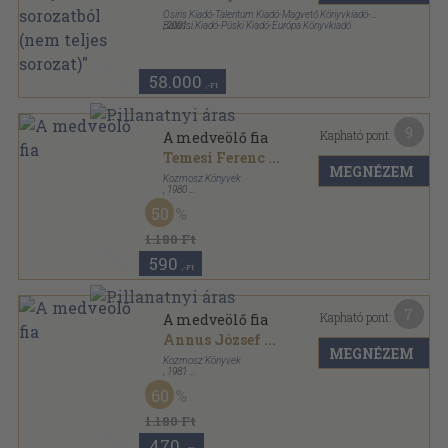
Osiris Kiadó-Talentum Kiadó-Magvető Könyvkiadó-
Balassi Kiadó-Püski Kiadó-Európa Könyvkiadó
,
2001
Fűzött kemény papírkötés
,
11903
oldal
Millenniumi Könyvtár sorozat
58.000
,-Ft
9
Kapható pont:
A medveölő fia
Temesi Ferenc
...
MEGNÉZEM
Kozmosz Könyvek
,
1980
Vászon
,
624
oldal
50
1.180 Ft
590
,-Ft
7
Kapható pont:
A medveölő fia
Annus József
...
MEGNÉZEM
Kozmosz Könyvek
,
1981
Vászon
,
624
oldal
60
1.180 Ft
470