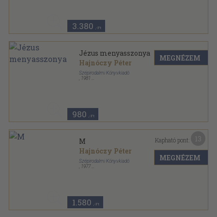
Olcsó könyvtár sorozat
3.380
,-Ft
Jézus menyasszonya
MEGNÉZEM
Hajnóczy Péter
Szépirodalmi Könyvkiadó
,
1981
Vászon
,
151
oldal
980
,-Ft
13
Kapható pont:
M
Hajnóczy Péter
MEGNÉZEM
Szépirodalmi Könyvkiadó
,
1977
Fűzött kemény papírkötés
,
121
oldal
1.580
,-Ft