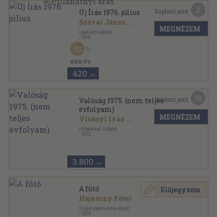
2
Kapható pont:
Új Írás 1976. július
Szávai János
...
MEGNÉZEM
Lapkiadó Vállalat
,
1976
Ragasztott papírkötés
,
127
oldal
50
Új Írás sorozat
840 Ft
420
,-Ft
19
Kapható pont:
Valóság 1975. (nem teljes
évfolyam)
MEGNÉZEM
Vitányi Iván
...
Hírlapkiadó Vállalat
,
1975
Ragasztott papírkötés
,
1280
oldal
Valóság sorozat
3.800
,-Ft
A fűtő
Előjegyzem
Hajnóczy Péter
Szépirodalmi Könyvkiadó
,
1975