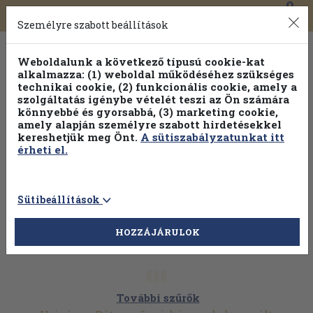
0
Toggle
Főmenü
Könyveink
navigation
Személyre szabott beállítások
Weboldalunk a következő típusú cookie-kat
alkalmazza: (1) weboldal működéséhez szükséges
technikai cookie, (2) funkcionális cookie, amely a
szolgáltatás igénybe vételét teszi az Ön számára
könnyebbé és gyorsabbá, (3) marketing cookie,
amely alapján személyre szabott hirdetésekkel
kereshetjük meg Önt.
A sütiszabályzatunkat itt
érheti el.
Sütibeállítások
HOZZÁJÁRULOK
További szűrők