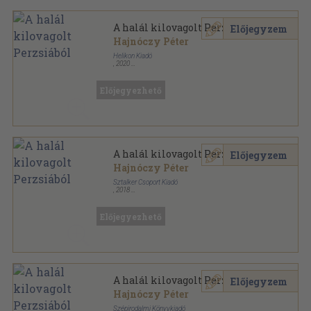
A halál kilovagolt Perzsiából
Előjegyzem
Hajnóczy Péter
Helikon Kiadó
,
2020
Fűzött kemény papírkötés
,
357
oldal
Előjegyezhető
A halál kilovagolt Perzsiából
Előjegyzem
Hajnóczy Péter
Sztalker Csoport Kiadó
,
2018
Műanyag kötés
,
93
oldal
Poket sorozat
Előjegyezhető
A halál kilovagolt Perzsiából
Előjegyzem
Hajnóczy Péter
Szépirodalmi Könyvkiadó