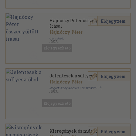
Hajnóczy Péter összegyűjtött
Előjegyzem
írásai
Hajnóczy Péter
Osiris Kiadó
,
2007
Fűzött kemény papírkötés
,
622
oldal
Előjegyezhető
Osiris klasszikusok sorozat
Jelentések a süllyesztőből
Előjegyzem
Hajnóczy Péter
Magvető Könyvkiadó és Kereskedelmi Kft.
,
2013
Fűzött kemény papírkötés
,
377
oldal
Előjegyezhető
Kisregények és más írások
Előjegyzem