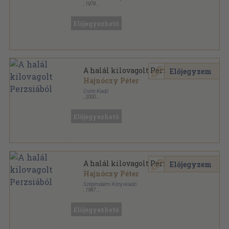
,
1979
Vászon
,
130
oldal
Előjegyezhető
A halál kilovagolt Perzsiából
Előjegyzem
Hajnóczy Péter
Osiris Kiadó
,
2000
Fűzött kemény papírkötés
,
158
oldal
Millenniumi Könyvtár sorozat
Előjegyezhető
A halál kilovagolt Perzsiából
Előjegyzem
Hajnóczy Péter
Szépirodalmi Könyvkiadó
,
1987
Ragasztott papírkötés
,
109
oldal
Olcsó könyvtár sorozat
Előjegyezhető