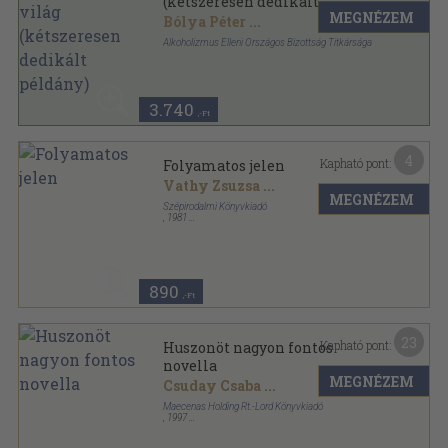
(kétszeresen dedikált
MEGNÉZEM
példány)
Bólya Péter
...
Alkoholizmus Elleni Országos Bizottság Titkársága
Tűzött kötés
,
175
oldal
3.740
,-Ft
4
Kapható pont:
Folyamatos jelen
Vathy Zsuzsa
...
MEGNÉZEM
Szépirodalmi Könyvkiadó
,
1981
Vászon
,
371
oldal
Magyarország felfedezése sorozat
890
,-Ft
23
Kapható pont:
Huszonöt nagyon fontos
novella
MEGNÉZEM
Csuday Csaba
...
Maecenas Holding Rt.-Lord Könyvkiadó
,
1997
Fűzött kemény papírkötés
,
377
oldal