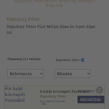
Hajnóczy Péter művei, könyvek, használt
könyvek
Hajnóczy Péter
Hajnóczy Péter Füst Milán-díjas és Aszú-díjas
író.
Összesen 111 találat
Kaphatók előre:
17
Kapható pont:
A halál kilovagolt Perzsiából
Hajnóczy Péter
MEGNÉZEM
Szépirodalmi Könyvkiadó
,
1986
Ragasztott papírkötés
,
109
oldal