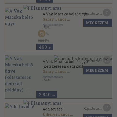
,-Ft
7
Kapható pont:
A Vak Macska belső ügye
Garay János
...
MEGNÉZEM
Kozmosz Könyvek
,
1983
Vászon
,
499
oldal
50
980 Ft
490
,-Ft
14
Kapható pont:
A Vak Macska belső ügye
(kétszeresen dedikált
MEGNÉZEM
példány)
Garay János
...
Kozmosz Könyvek
,
1983
Vászon
,
499
oldal
2.840
,-Ft
13
Kapható pont:
Add tovább!
Újhelyi János
...