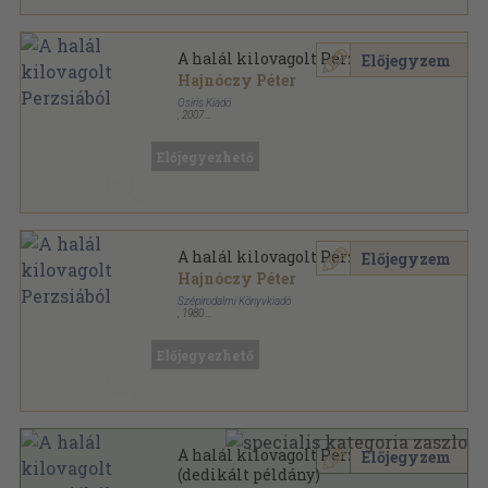
A halál kilovagolt Perzsiából
Előjegyzem
Hajnóczy Péter
Osiris Kiadó
,
2007
Ragasztott papírkötés
,
284
oldal
Osiris diákkönyvtár sorozat
Előjegyezhető
A halál kilovagolt Perzsiából
Előjegyzem
Hajnóczy Péter
Szépirodalmi Könyvkiadó
,
1980
Ragasztott papírkötés
,
126
oldal
Szépirodalmi Zsebkönyvtár sorozat
Előjegyezhető
A halál kilovagolt Perzsiából
Előjegyzem
(dedikált példány)