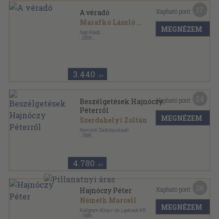
17
Kapható pont:
A véradó
Marafkó László
...
MEGNÉZEM
Nap Kiadó
,
2003
Fűzött kemény papírkötés
,
246
oldal
Emlékezet sorozat
3.440
,-Ft
24
Kapható pont:
Beszélgetések Hajnóczy
Péterről
MEGNÉZEM
Szerdahelyi Zoltán
Nemzeti Tankönyvkiadó
,
1995
Ragasztott papírkötés
,
175
oldal
Emberhalász Könyvek sorozat
4.780
,-Ft
26
Kapható pont:
Hajnóczy Péter
Németh Marcell
MEGNÉZEM
Kalligram Könyv- és Lapkiadó Kft.
,
1999