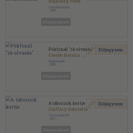
Hajnóczy Péter
Századvég Kiadó
,
1993
Ragasztott papírkötés
,
355
oldal
Hajnóczy Péter összegyűjtött munkái sorozat
Előjegyezhető
Pókfonál "rá-olvasás"
Előjegyzem
Cserjés Katalin
...
Magánkiadás
,
2006
Ragasztott papírkötés
,
24
oldal
Előjegyezhető
A tábornok kertje
Előjegyzem
Csiffáry Gabriella
Corvina Kiadó Kft
,
2021
Fűzött kemény papírkötés
,
344
oldal
Előjegyezhető