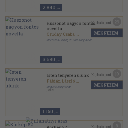
2.840
,-Ft
29
Kapható pont:
Huszonöt nagyon fontos
novella
MEGNÉZEM
Csuday Csaba
...
Maecenas Holding Rt.-Lord Könyvkiadó
Fűzött kemény papírkötés
,
377
oldal
3.680
,-Ft
10
Kapható pont:
Isten tenyerén ülünk
Fábián László
...
MEGNÉZEM
Magvető Könyvkiadó
,
1980
Vászon
,
418
oldal
1.150
,-Ft
8
Kapható pont:
Körkép 82