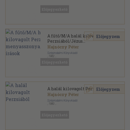
Fűzött kemény papírkötés
,
190
oldal
Előjegyezhető
A fűtő/M/A halál kilovagolt
Előjegyzem
Perzsiából/Jézus
menyasszonya/Hátrahagyott
Hajnóczy Péter
írások
Szépirodalmi Könyvkiadó
,
1982
Vászon
,
717
oldal
Előjegyezhető
Hajnóczy Péter művei sorozat
A halál kilovagolt Perzsiából
Előjegyzem
Hajnóczy Péter
Szépirodalmi Könyvkiadó
,
1980
Könyvkötői kötés
,
126
oldal
Szépirodalmi Zsebkönyvtár sorozat
Előjegyezhető