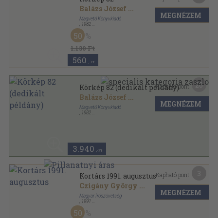
Balázs József
...
MEGNÉZEM
Magvető Könyvkiadó
,
1982
Vászon
,
681
oldal
50
Körkép sorozat
1.130 Ft
560
,-Ft
20
Kapható pont:
Körkép 82 (dedikált példány)
Balázs József
...
MEGNÉZEM
Magvető Könyvkiadó
,
1982
Vászon
,
681
oldal
Körkép sorozat
3.940
,-Ft
3
Kapható pont:
Kortárs 1991. augusztus
Czigány György
...
MEGNÉZEM
Magyar Írószövetség
,
1991
Ragasztott papírkötés
,
128
oldal
50
Kortárs sorozat