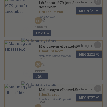
12
Kapható pont:
Látóhatár 1979. január-
december
MEGNÉZEM
Csukás István
...
Lapkiadó Vállalat
,
1979
60
Ragasztott papírkötés
,
2880
oldal
Látóhatár sorozat
3.800 Ft
1.520
,-Ft
6
Kapható pont:
Mai magyar elbeszélők
Csoóri Sándor
...
MEGNÉZEM
Móra Ferenc Ifjúsági Könyvkiadó
,
1983
Könyvkötői kötés
,
412
oldal
20
Diákkönyvtár sorozat
940 Ft
750
,-Ft
9
Kapható pont:
Mai magyar elbeszélők
Illés Endre
...
MEGNÉZEM
Móra Ferenc Ifjúsági Könyvkiadó
,
1983
Ragasztott papírkötés
,
412
oldal