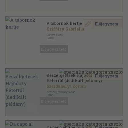
A tábornok kertje
Előjegyzem
Csiffáry Gabriella
Corvina Kiadó
,
2019
Fűzött kemény papírkötés
,
344
oldal
Előjegyezhető
Beszélgetések Hajnóczy
Előjegyzem
Péterről (dedikált példány)
Szerdahelyi Zoltán
Nemzeti Tankönyvkiadó
,
1995
Ragasztott papírkötés
,
175
oldal
Előjegyezhető
Emberhalász Könyvek sorozat
Da capo al fine folytatódó
Előjegyzem