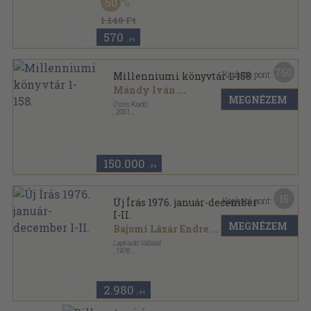
50
Diákkönyvtár sorozat
1.140 Ft
570
,-Ft
750
Kapható pont:
Millenniumi könyvtár 1-158.
Mándy Iván
...
MEGNÉZEM
Osiris Kiadó
,
2001
Fűzött kemény papírkötés
,
27660
oldal
Millenniumi Könyvtár sorozat
150.000
,-Ft
15
Kapható pont:
Új Írás 1976. január-december
I-II.
MEGNÉZEM
Bajomi Lázár Endre
...
Lapkiadó Vállalat
,
1976
Könyvkötői kötés
,
1536
oldal
Új Írás sorozat
2.980
,-Ft