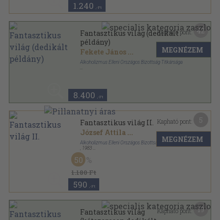
1.240
,-Ft
42
Kapható pont:
Fantasztikus világ (dedikált
példány)
MEGNÉZEM
Fekete János
...
Alkoholizmus Elleni Országos Bizottság Titkársága
Tűzött kötés
,
175
oldal
8.400
,-Ft
5
Kapható pont:
Fantasztikus világ II.
József Attila
...
MEGNÉZEM
Alkoholizmus Elleni Országos Bizottság Titkársága
,
1983
Ragasztott papírkötés
,
245
oldal
50
1.180 Ft
590
,-Ft
19
Kapható pont:
Fantasztikus világ