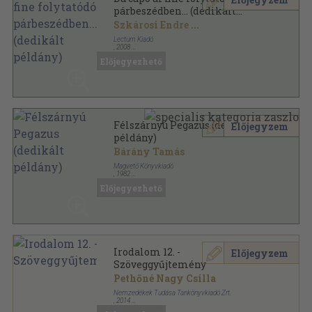
párbeszédben... (dedikált
példány)
Szkárosi Endre
...
Lectum Kiadó
,
2008
Ragasztott papírkötés
,
177
oldal
Előjegyezhető
Félszárnyú Pegazus (dedikált
Előjegyzem
példány)
Bárány Tamás
Magvető Könyvkiadó
,
1982
Vászon
,
420
oldal
Előjegyezhető
Irodalom 12. -
Előjegyzem
Szöveggyűjtemény
Pethőné Nagy Csilla
Nemzedékek Tudása Tankönyvkiadó Zrt.
,
2014
Ragasztott papírkötés
,
475
oldal