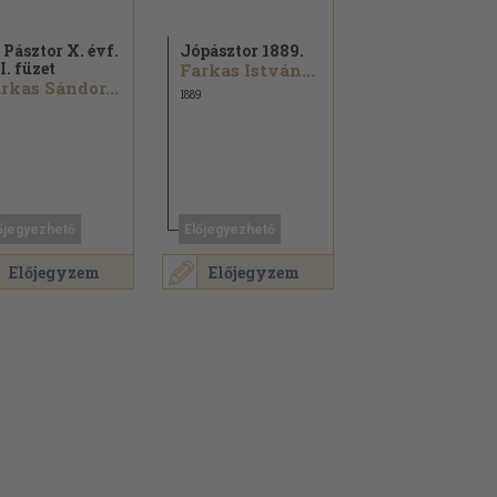
 Pásztor X. évf.
Jópásztor 1889.
I. füzet
Farkas István...
rkas Sándor...
1889
őjegyezhető
Előjegyezhető
Előjegyzem
Előjegyzem