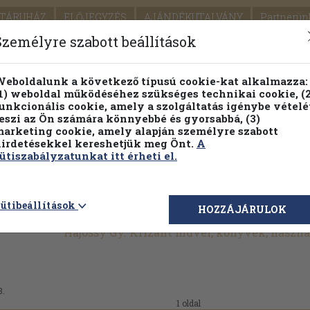
TÁRUHÁZ
ELŐJEGYZÉS
AJÁNDÉKUTALVÁNY
Partnerün
SZÁLLÍTÁS
SEGÍTSÉG
Személyre szabott beállítások
1.
Részletes kereső
Témaköri fa
eboldalunk a következő típusú cookie-kat alkalmazza:
1) weboldal működéséhez szükséges technikai cookie, (2
KIADV
unkcionális cookie, amely a szolgáltatás igénybe vételé
LEGNA
eszi az Ön számára könnyebbé és gyorsabbá, (3)
arketing cookie, amely alapján személyre szabott
PILLANATNYI ÁRAINK
FENNTARTHATÓ OLVASMÁN
irdetésekkel kereshetjük meg Önt.
A
ütiszabályzatunkat itt érheti el.
ütibeállítások
HOZZÁJÁRULOK
Hajóssy Gy. Krizánt művei, könyvek, haszn
3.
1 oldal