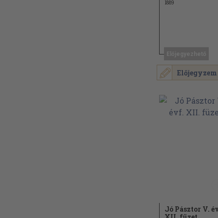
1889
Előjegyezhető
Előjegyzem
Jó Pásztor V. é
XII. füzet