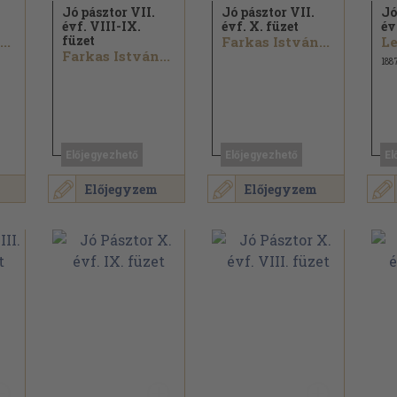
Jó pásztor VII.
Jó pásztor VII.
Jó
évf. VIII-IX.
évf. X. füzet
év
füzet
..
Farkas István...
Farkas István...
188
Előjegyezhető
Előjegyezhető
El
Előjegyzem
Előjegyzem