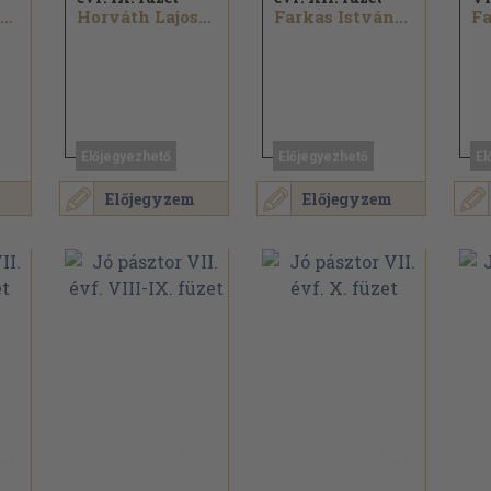
Horváth János...
Horváth Lajos...
Farkas István...
Fa
Előjegyezhető
Előjegyezhető
El
Előjegyzem
Előjegyzem