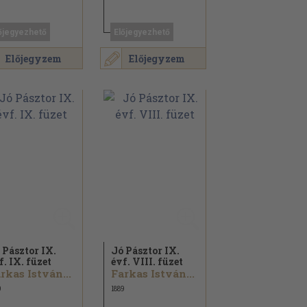
őjegyezhető
Előjegyezhető
Előjegyzem
Előjegyzem
 Pásztor IX.
Jó Pásztor IX.
f. IX. füzet
évf. VIII. füzet
rkas István...
Farkas István...
9
1889