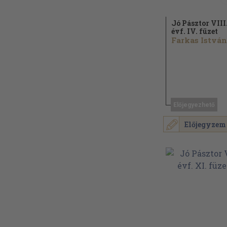
Jó Pásztor VIII
évf. IV. füzet
Farkas István.
Előjegyezhető
Előjegyzem