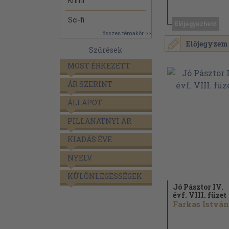
Krimi
Sci-fi
Előjegyezhető
összes témakör >>
Előjegyzem
Szűrések
MOST ÉRKEZETT
ÁR SZERINT
ÁLLAPOT
PILLANATNYI ÁR
KIADÁS ÉVE
NYELV
KÜLÖNLEGESSÉGEK
Jó Pásztor IV.
évf. VIII. füzet
Farkas István.