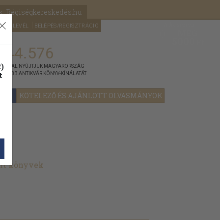
k: Régiségkereskedés.hu
A kosaram
HÍRLEVÉL
BELÉPÉS/REGISZTRÁCIÓ
MÉG
0
5000
Ft
144.576
)
ÁNNYAL NYÚJTJUK MAGYARORSZÁG
t
GYOBB ANTIKVÁR KÖNYV-KÍNÁLATÁT
YOK
KÖTELEZŐ ÉS AJÁNLOTT OLVASMÁNYOK
ált könyvek