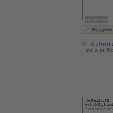
Előjegyezhető
Előjegyzem
Jó Pásztor IX.
évf. X-XI. füzet
Farkas István.