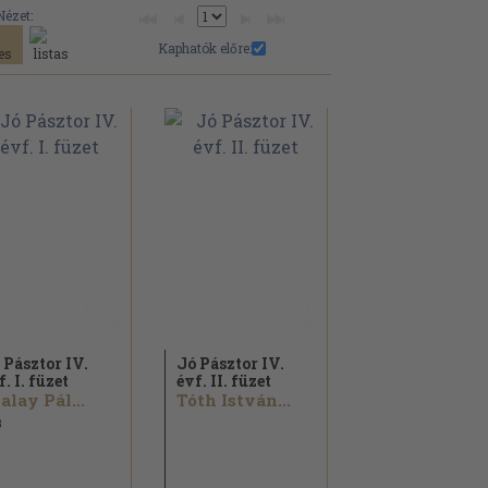
Nézet:
Kaphatók előre:
 Pásztor IV.
Jó Pásztor IV.
f. I. füzet
évf. II. füzet
alay Pál...
Tóth István...
3