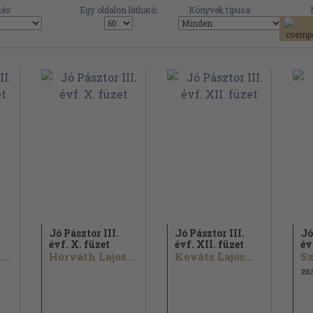
és:
Egy oldalon látható:
Könyvek típusa:
Jó Pásztor III.
Jó Pásztor III.
Jó
évf. X. füzet
évf. XII. füzet
év
..
Horváth Lajos...
Kováts Lajos...
Sz
188