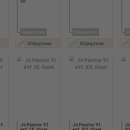
1889
Előjegyezhető
Előjegyezhető
El
Előjegyzem
Előjegyzem
vf.
Jó Pásztor VI.
Jó Pásztor VI.
Jó
évf. IX. füzet
évf. XII. füzet
VI