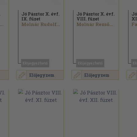
.
Jó Pásztor X. évf.
Jó Pásztor X. évf.
Jó
IX. füzet
VIII. füzet
XI
..
Molnár Rudolf...
Molnár Rezső...
Fa
Előjegyezhető
Előjegyezhető
El
Előjegyzem
Előjegyzem