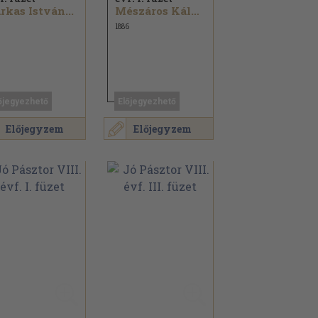
rkas István...
Mészáros Kálmán...
1886
őjegyezhető
Előjegyezhető
Előjegyzem
Előjegyzem