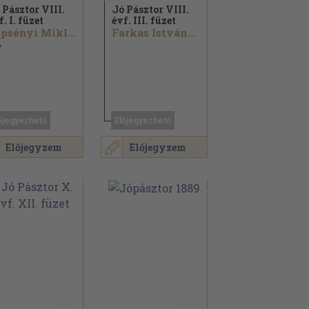
 Pásztor VIII.
Jó Pásztor VIII.
f. I. füzet
évf. III. füzet
Lepsényi Miklós...
Farkas István...
7
őjegyezhető
Előjegyezhető
Előjegyzem
Előjegyzem