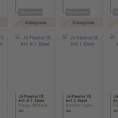
Előjegyezhető
Előjegyezhető
El
Előjegyzem
Előjegyzem
Jó Pásztor IX.
Jó Pásztor IX.
Jó
évf. 6-7. füzet
évf. I. füzet
év
..
Varga Mihály...
Kováts Lajos...
Fa
1889
1888
188