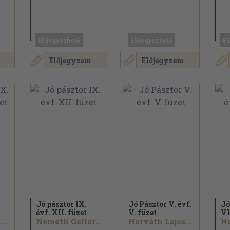
Előjegyezhető
Előjegyezhető
El
Előjegyzem
Előjegyzem
Jó pásztor IX.
Jó Pásztor V. évf.
Jó
évf. XII. füzet
V. füzet
VI
..
Németh Gellért...
Horváth Lajos...
Ho