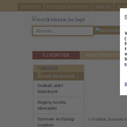
ÉRTESÍTŐ
FIZESSEN
KÖNYVVEL!
AUKCIÓ
PON
W
(
f
t
m
ÚJ KÖNYVEK
MOST ÉRKEZETT
h
s
TÉMAKÖR
Kiemelt témaköreink
S
Dedikált, aláírt
kiadványok
Regény, novella,
elbeszélés
Gyermek- és ifjúsági
1-33 találat, összesen 3
irodalom