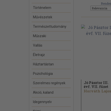
Rendez
Történelem
Művészetek
Természettudomány
Műszaki
Vallás
Életrajz
Háztartástan
Pszichológia
Jó Pásztor III.
Szerelmes regények
évf. VII. füzet
Horváth Lajos.
Akció, kaland
Idegennyelv