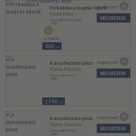
8
Kapható pont:
Pirkadása a magyar égnek
Veres Péter
...
MEGNÉZEM
Szépirodalmi Könyvkiadó
,
1959
Vászon
,
261
oldal
50
1.730 Ft
860
,-Ft
9
Kapható pont:
A mindenható pénz
Upton Sinclair
MEGNÉZEM
Nova Irodalmi Intézet
,
1948
Félvászon
,
214
oldal
1.790
,-Ft
16
Kapható pont:
A mindenható pénz
Upton Sinclair
MEGNÉZEM
Nova Irodalmi Intézet
,
1948