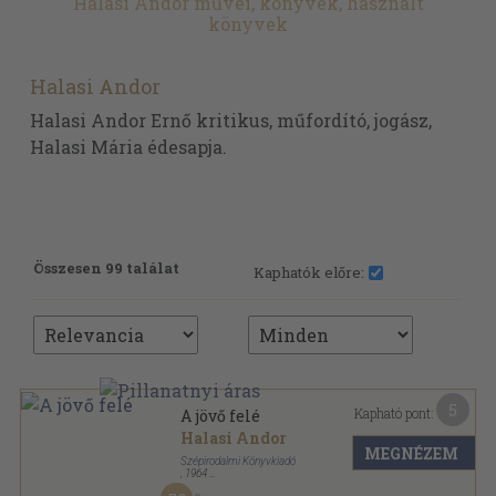
Halasi Andor művei, könyvek, használt
könyvek
Halasi Andor
Halasi Andor Ernő kritikus, műfordító, jogász,
Halasi Mária édesapja.
Összesen 99 találat
Kaphatók előre:
5
Kapható pont:
A jövő felé
Halasi Andor
MEGNÉZEM
Szépirodalmi Könyvkiadó
,
1964
Félvászon
,
513
oldal