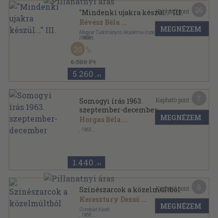
26
Kapható pont:
"Mindenki ujakra készül..." III.
Révész Béla
...
MEGNÉZEM
Magyar Tudományos Akadémia Irodalomtörténeti
Intézet
,
1960
Vászon
,
741
oldal
20
Irodalom-szocializmus sorozat
6.580 Ft
5.260
,-Ft
7
Kapható pont:
Somogyi írás 1963.
szeptember-december
MEGNÉZEM
Horgas Béla
...
,
1963
Fűzött papírkötés
,
128
oldal
Somogyi írás sorozat
1.440
,-Ft
6
Kapható pont:
Színészarcok a közelmúltból
Keresztury Dezső
...
MEGNÉZEM
Gondolat Kiadó
,
1968