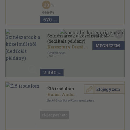
Vászon
,
511
oldal
30
960 Ft
670
,-Ft
12
Kapható pont:
Színészarcok a közelmúltból
(dedikált példány)
MEGNÉZEM
Keresztury Dezső
...
Gondolat Kiadó
,
1968
Vászon
,
511
oldal
2.440
,-Ft
Élő irodalom
Előjegyzem
Halasi Andor
Benkő Gyula Udvari Könyvkereskedése
Könyvkötői kötés
,
137
oldal
Előjegyezhető