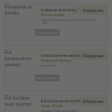
Irodalom és kritika
Előjegyzem
Halasi Andor
"Művelt Nép" Tudományos és Ismeretterjesztő Kiadó
,
1955
Fűzött papírkötés
,
136
oldal
Előjegyezhető
A harmincéves asszony
Előjegyzem
Honoré de Balzac
Ujság Könyvei
Könyvkötői kötés
,
368
oldal
Balzac mesterművei sorozat
Előjegyezhető
A kritikus mint művész
Előjegyzem
Oscar Wilde
Athenaeum Irodalmi és Nyomdai R.-T.