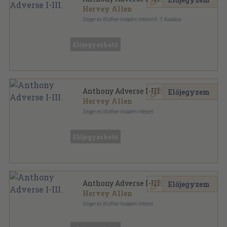
Hervey Allen
Singer és Wolfner Irodalmi Intézet R.-T. Kiadása
Vászon
,
1231
oldal
Előjegyezhető
Anthony Adverse I-III.
Előjegyzem
Hervey Allen
Singer és Wolfner Irodalmi Intézet
Könyvkötői kötés
,
1230
oldal
Előjegyezhető
Anthony Adverse I-III.
Előjegyzem
Hervey Allen
Singer és Wolfner Irodalmi Intézet
Fűzött keménykötés
,
1231
oldal