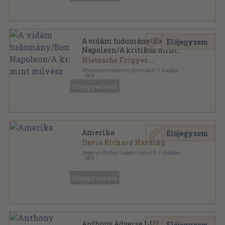
A vidám tudomány/Bonaparte
Előjegyzem
Napoleon/A kritikus mint
művész
Nietzsche Frigyes
...
Athenaeum Irodalmi és Nyomdai R.-T. Kiadása
,
1919
Könyvkötői kötés
,
290
oldal
Előjegyezhető
Amerika
Előjegyzem
Davis Richard Harding
Singer és Wolfner Irodalmi Intézet R.-T. Kiadása
,
1929
Tűzött kötés
,
60
oldal
Milliók könyve sorozat
Előjegyezhető
Anthony Adverse I-III.
Előjegyzem