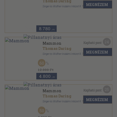
Thomas Daring
MEGNÉZEM
Singer és Wolfner Irodalmi Intézet R. T. Kiadása
Könyvkötői vászonkötés
,
267
oldal
8.780
,-Ft
24
Kapható pont:
Mammon
Thomas Daring
MEGNÉZEM
Singer és Wolfner Irodalmi Intézet R. T.
Vászon
,
269
oldal
60
12.000 Ft
4.800
,-Ft
25
Kapható pont:
Mammon
Thomas Daring
MEGNÉZEM
Singer és Wolfner Irodalmi Intézet R. T.
Vászon
,
269
oldal
50