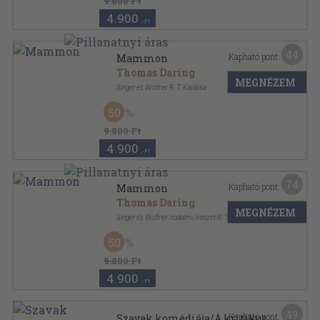
9.800 Ft
4.900
,-Ft
44
Kapható pont:
Mammon
Thomas Daring
MEGNÉZEM
Singer és Wolfner R. T. Kiadása
Félvászon
,
269
oldal
50
9.800 Ft
4.900
,-Ft
74
Kapható pont:
Mammon
Thomas Daring
MEGNÉZEM
Singer és Wolfner Irodalmi Intézet R. T.
Vászon
,
269
oldal
50
9.800 Ft
4.900
,-Ft
49
Kapható pont:
Szavak komédiája/A kritikus