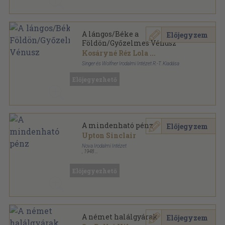
A lángos/Béke a
Előjegyzem
Földön/Győzelmes Vénusz
Kosáryné Réz Lola
...
Singer és Wolfner Irodalmi Intézet R.-T. Kiadása
Aranyozott gerincű kiadói vászonkötés
,
208
oldal
Előjegyezhető
A magyar és külföldi irodalom jelesei sorozat
A mindenható pénz
Előjegyzem
Upton Sinclair
Nova Irodalmi Intézet
,
1948
Félvászon
,
214
oldal
Előjegyezhető
A német halálgyárak
Előjegyzem