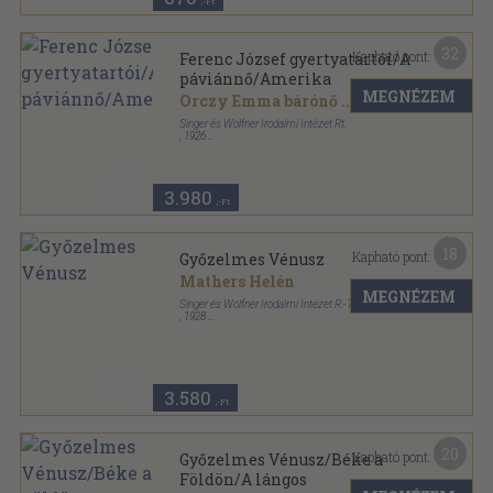
,-Ft
32
Kapható pont:
Ferenc József gyertyatartói/A
páviánnő/Amerika
MEGNÉZEM
Orczy Emma bárónő
...
Singer és Wolfner Irodalmi Intézet Rt.
,
1926
Aranyozott gerincű kiadói vászonkötés
,
268
oldal
A magyar és külföldi irodalom jelesei sorozat
3.980
,-Ft
18
Kapható pont:
Győzelmes Vénusz
Mathers Helén
MEGNÉZEM
Singer és Wolfner Irodalmi Intézet R.-T.
,
1928
Félvászon
,
64
oldal
Milliók könyve sorozat
3.580
,-Ft
20
Kapható pont:
Győzelmes Vénusz/Béke a
Földön/A lángos