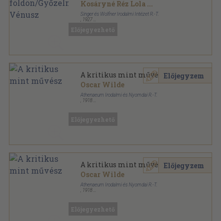
Kosáryné Réz Lola
...
Singer és Wolfner Irodalmi Intézet R.-T.
,
1927
Aranyozott gerincű kiadói vászonkötés
,
192
oldal
Előjegyezhető
A magyar és külföldi irodalom jelesei sorozat
A kritikus mint művész
Előjegyzem
Oscar Wilde
Athenaeum Irodalmi és Nyomdai R.-T.
,
1918
Könyvkötői vászonkötés
,
99
oldal
Előjegyezhető
A kritikus mint művész
Előjegyzem
Oscar Wilde
Athenaeum Irodalmi és Nyomdai R.-T.
,
1918
Könyvkötői kötés
,
99
oldal
Előjegyezhető