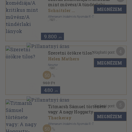
mint művész/A tündérlaki
MEGNÉZEM
lányok
Schnitzler
...
Athenaeum Irodalmi és Nyomdai R.-T.
,
1921
Fűzött kemény papírkötés
,
309
oldal
9.800
,-Ft
4
Kapható pont:
Szeretni örökre tilos?
Helen Mathers
MEGNÉZEM
Nesztor
,
1991
Ragasztott papírkötés
,
89
oldal
50
Heléna Könyvek sorozat
960 Ft
480
,-Ft
5
Kapható pont:
Titmarsh Sámuel története
vagy: A nagy Hoggarty-
MEGNÉZEM
gyémánt
Thackeray
Athenaeum Irodalmi és Nyomdai R.-T.
50
Varrott papírkötés
,
188
oldal