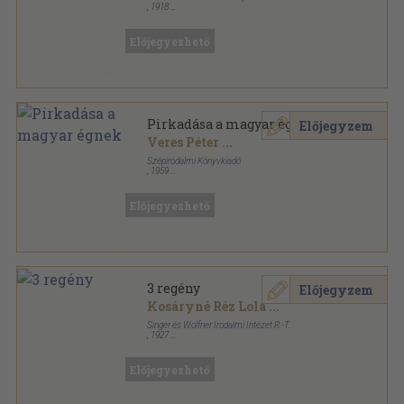
,
1918
Könyvkötői papírkötés
,
99
oldal
Előjegyezhető
Pirkadása a magyar égnek
Előjegyzem
Veres Péter
...
Szépirodalmi Könyvkiadó
,
1959
Bőr
,
261
oldal
Előjegyezhető
3 regény
Előjegyzem
Kosáryné Réz Lola
...
Singer és Wolfner Irodalmi Intézet R.-T.
,
1927
Félvászon
,
192
oldal
Előjegyezhető