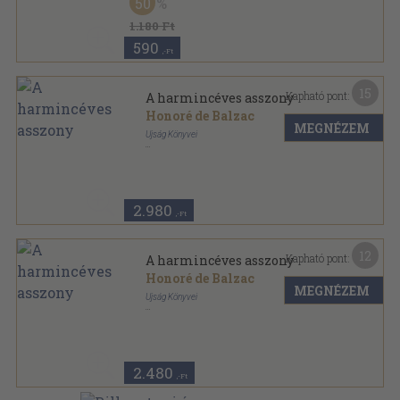
50
1.180 Ft
590
,-Ft
15
Kapható pont:
A harmincéves asszony
Honoré de Balzac
MEGNÉZEM
Ujság Könyvei
Könyvkötői kötés
,
220
oldal
2.980
,-Ft
12
Kapható pont:
A harmincéves asszony
Honoré de Balzac
MEGNÉZEM
Ujság Könyvei
Tűzött kötés
,
220
oldal
Balzac mesterművei sorozat
2.480
,-Ft