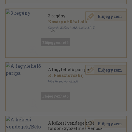
3 regény
Előjegyzem
Kosáryné Réz Lola
...
Singer és Wolfner Irodalmi Intézet R.-T.
,
1927
Tűzött kötés
,
208
oldal
Előjegyezhető
A fagylehelő paripa
Előjegyzem
K. Pausztovszkij
Móra Ferenc Könyvkiadó
Fűzött papírkötés
,
64
oldal
Előjegyezhető
A kékesi vendégek/Béke a
Előjegyzem
földön/Győzelmes Vénusz