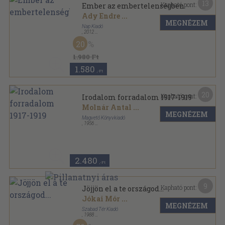
13
Kapható pont:
Ember az embertelenségben
Ady Endre
...
MEGNÉZEM
Nap Kiadó
,
2012
Fűzött kemény papírkötés
,
192
oldal
20
Egy vers sorozat
1.980 Ft
1.580
,-Ft
20
Kapható pont:
Irodalom forradalom 1917-1919
Molnár Antal
...
MEGNÉZEM
Magvető Könyvkiadó
,
1956
Félvászon
,
452
oldal
2.480
,-Ft
9
Kapható pont:
Jöjjön el a te országod...
Jókai Mór
...
MEGNÉZEM
Szabad Tér Kiadó
,
1988
Ragasztott papírkötés
,
397
oldal