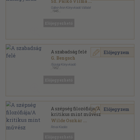
Sz. Palkó Vilma
...
Gábor Áron Könyvkiadó Vállalat
,
1945
Könyvkötői kötés
,
93
oldal
Előjegyezhető
A szabadság felé
Előjegyzem
G. Bengsch
Ifjúsági Könyvkiadó
,
1952
Ragasztott papírkötés
,
87
oldal
Előjegyezhető
A szépség filozófiája/A
Előjegyzem
kritikus mint művész
Wilde Oszkár
...
Révai Kiadás
Könyvkötői kötés
,
369
oldal
Előjegyezhető