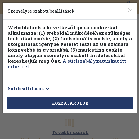
0
Toggle
Főmenü
Könyveink
navigation
Személyre szabott beállítások
Weboldalunk a következő típusú cookie-kat
alkalmazza: (1) weboldal működéséhez szükséges
technikai cookie, (2) funkcionális cookie, amely a
szolgáltatás igénybe vételét teszi az Ön számára
könnyebbé és gyorsabbá, (3) marketing cookie,
amely alapján személyre szabott hirdetésekkel
kereshetjük meg Önt.
A sütiszabályzatunkat itt
érheti el.
Sütibeállítások
HOZZÁJÁRULOK
További szűrők