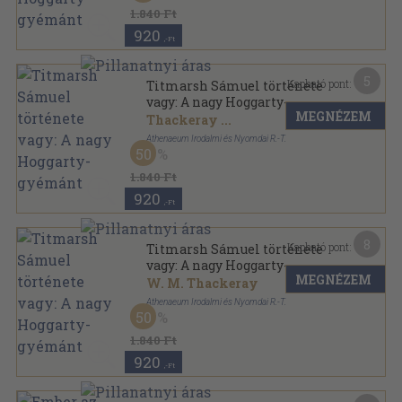
1.840 Ft
920
,-Ft
5
Kapható pont:
Titmarsh Sámuel története
vagy: A nagy Hoggarty-
MEGNÉZEM
gyémánt
Thackeray
...
Athenaeum Irodalmi és Nyomdai R.-T.
50
Félvászon
,
188
oldal
Külföldi irók könyvtára sorozat
1.840 Ft
920
,-Ft
8
Kapható pont:
Titmarsh Sámuel története
vagy: A nagy Hoggarty-
MEGNÉZEM
gyémánt
W. M. Thackeray
Athenaeum Irodalmi és Nyomdai R.-T.
50
Könyvkötői kötés
,
188
oldal
1.840 Ft
920
,-Ft