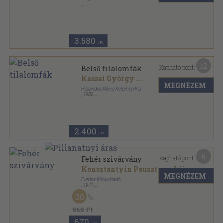
Vászon
,
1230
oldal
3.580
,-Ft
12
Kapható pont:
Belső tilalomfák
Kassai György
...
MEGNÉZEM
Hollandiai Mikes Kelemen Kör
,
1982
Ragasztott papírkötés
,
266
oldal
2.400
,-Ft
6
Kapható pont:
Fehér szivárvány
Konsztantyin Pausztovszkij
MEGNÉZEM
Európa Könyvkiadó
,
1971
Vászon
,
515
oldal
30
960 Ft
670