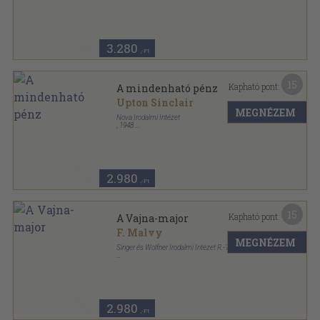
Félvászon
,
214
oldal
3.280
,-Ft
15
Kapható pont:
A mindenható pénz
Upton Sinclair
MEGNÉZEM
Nova Irodalmi Intézet
,
1948
Félvászon
,
214
oldal
2.980
,-Ft
15
Kapható pont:
A Vajna-major
F. Malvy
MEGNÉZEM
Singer és Wolfner Irodalmi Intézet R.-T.
Könyvkötői kötés
,
192
oldal
2.980
,-Ft