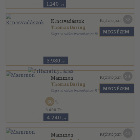
1.140
,-Ft
32
Kapható pont:
Kincsvadászok
Thomas Daring
MEGNÉZEM
Singer és Wolfner Irodalmi Intézet Rt.
Félvászon
,
269
oldal
3.980
,-Ft
34
Kapható pont:
Mammon
Thomas Daring
MEGNÉZEM
Singer és Wolfner Irodalmi Intézet R. T. Kiadása
Könyvkötői kötés
,
269
oldal
50
Uj külföldi regények sorozat
8.480 Ft
4.240
,-Ft
44
Kapható pont:
Mammon