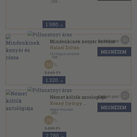
,
2008
Fűzött kemény papírkötés
,
309
oldal
1.980
,-Ft
20
Kapható pont:
Mindenkinek kenyér és rózsa
Halasi Zoltán
MEGNÉZEM
Első Magyar Látványtár
,
1998
Ragasztott papírkötés
,
75
oldal
50
2.640 Ft
1.320
,-Ft
22
Kapható pont:
Német költők antológiája
Rónay György
...
MEGNÉZEM
Magyar Könyvklub
,
2000
Fűzött keménykötés
,
376
oldal
20
Klub klasszikusok sorozat
3.480 Ft
2.780
,-Ft