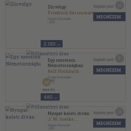
11
Kapható pont:
Zűrvölgy
Friedrich Dürrenmatt
MEGNÉZEM
Európa Könyvkiadó
,
2003
Fűzött kemény papírkötés
,
339
oldal
Válogatott elbeszélések sorozat
2.180
,-Ft
7
Kapható pont:
Egy szerelem
Németországban
MEGNÉZEM
Rolf Hochhuth
Európa Könyvkiadó
,
1985
50
Ragasztott papírkötés
,
340
oldal
Modern könyvtár sorozat
960 Ft
480
,-Ft
11
Kapható pont:
Nyugat-keleti díván
J. W. Goethe
...
MEGNÉZEM
Magyar Könyvklub
,
2001