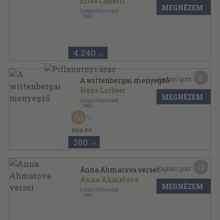
Elias Canetti
MEGNÉZEM
Európa Könyvkiadó
,
1993
Fűzött keménykötés
,
404
oldal
Emlékezések sorozat
4.240
,-Ft
6
Kapható pont:
A wittenbergai menyegző
Hans Lorbeer
MEGNÉZEM
Európa Könyvkiadó
,
1983
Vászon
,
497
oldal
60
Századok-emberek sorozat
960 Ft
380
,-Ft
13
Kapható pont:
Anna Ahmatova versei
Anna Ahmatova
MEGNÉZEM
Európa Könyvkiadó
,
1999
Fűzött kemény papírkötés
,
212
oldal
Lyra Mundi sorozat