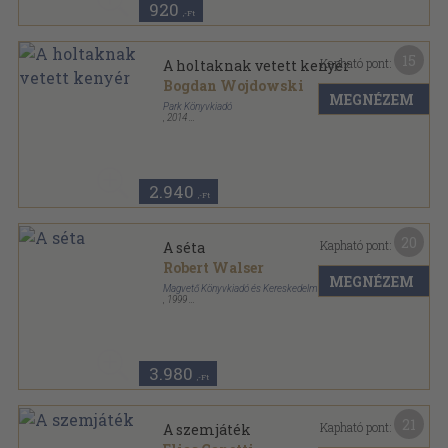
920
,-Ft
15
Kapható pont:
A holtaknak vetett kenyér
Bogdan Wojdowski
MEGNÉZEM
Park Könyvkiadó
,
2014
Fűzött kemény papírkötés
,
463
oldal
2.940
,-Ft
20
Kapható pont:
A séta
Robert Walser
MEGNÉZEM
Magvető Könyvkiadó és Kereskedelmi Kft.
,
1999
Fűzött kemény papírkötés
,
338
oldal
3.980
,-Ft
21
Kapható pont:
A szemjáték