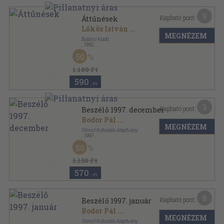
9
Kapható pont:
Áttűnések
Lőkös István
...
MEGNÉZEM
Balassi Kiadó
,
1992
Ragasztott papírkötés
,
352
oldal
50
Res Publica Nostra sorozat
1.180 Ft
590
,-Ft
3
Kapható pont:
Beszélő 1997. december
Bodor Pál
...
MEGNÉZEM
Stencil Kulturális Alapítvány
,
1997
Ragasztott papírkötés
,
127
oldal
50
Beszélő sorozat
1.150 Ft
570
,-Ft
8
Kapható pont:
Beszélő 1997. január
Bodor Pál
...
MEGNÉZEM
Stencil Kulturális Alapítvány