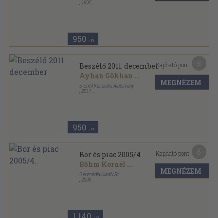
,
1997
Ragasztott papírkötés
,
127
oldal
Beszélő sorozat
950
,-Ft
5
Kapható pont:
Beszélő 2011. december
Ayhan Gökhan
...
MEGNÉZEM
Stencil Kulturális Alapítvány
,
2011
Ragasztott papírkötés
,
78
oldal
Beszélő sorozat
950
,-Ft
6
Kapható pont:
Bor és piac 2005/4.
Bőhm Kornél
...
MEGNÉZEM
Geomédia Kiadói Rt.
,
2005
Tűzött kötés
,
48
oldal
Bor és piac sorozat
1.140
,-Ft