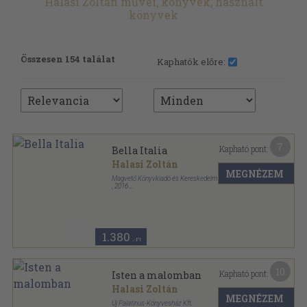
Halasi Zoltán művei, könyvek, használt
könyvek
Összesen 154 találat
Kaphatók előre:
7
Kapható pont:
Bella Italia
Halasi Zoltán
MEGNÉZEM
Magvető Könyvkiadó és Kereskedelmi Kft.
,
2016
Fűzött kemény papírkötés
,
104
oldal
1.380
,-Ft
10
Kapható pont:
Isten a malomban
Halasi Zoltán
MEGNÉZEM
Új Palatinus-Könyvesház Kft.