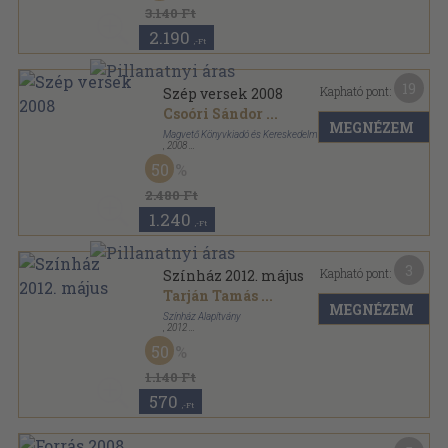
3.140 Ft
2.190
,-Ft
19
Kapható pont:
Szép versek 2008
Csoóri Sándor
...
MEGNÉZEM
Magvető Könyvkiadó és Kereskedelmi Kft.
,
2008
Fűzött kemény papírkötés
,
266
oldal
50
Szép versek sorozat
2.480 Ft
1.240
,-Ft
3
Kapható pont:
Színház 2012. május
Tarján Tamás
...
MEGNÉZEM
Színház Alapítvány
,
2012
Tűzött kötés
,
48
oldal
50
Színház sorozat
1.140 Ft
570
,-Ft