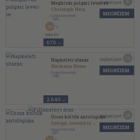
6
Kapható pont:
Meghívás polgári lever-re
Christoph Hein
MEGNÉZEM
Európa Könyvkiadó
,
1986
Ragasztott papírkötés
,
173
oldal
30
Modern könyvtár sorozat
960 Ft
670
,-Ft
13
Kapható pont:
Napkeleti utazás
Hermann Hesse
MEGNÉZEM
Európa Könyvkiadó
,
1998
Fűzött kemény papírkötés
,
112
oldal
2.640
,-Ft
28
Kapható pont:
Orosz költők antológiája
Szergej Jeszenyin
...
MEGNÉZEM
Magyar Könyvklub
,
2001
Fűzött keménykötés
,
528
oldal
Klub klasszikusok sorozat