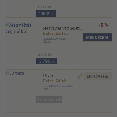
1.990 Ft
1.592
,-Ft
-5 %
Megváltás vég nélkül
Halasi Zoltán
MEGNÉZEM
Kalligram Könyvkiadó
,
2024
Puhatáblás
,
240
oldal
3.990 Ft
3.790
,-Ft
33 vers
Előjegyzem
Halasi Zoltán
József Attila Kör-Balassi Kiadó
,
1997
Ragasztott papírkötés
,
76
oldal
JAK sorozat
Előjegyezhető