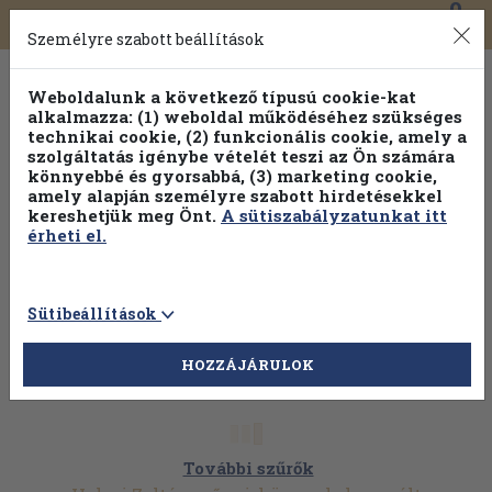
0
Toggle
Főmenü
Könyveink
navigation
Személyre szabott beállítások
Weboldalunk a következő típusú cookie-kat
alkalmazza: (1) weboldal működéséhez szükséges
technikai cookie, (2) funkcionális cookie, amely a
szolgáltatás igénybe vételét teszi az Ön számára
könnyebbé és gyorsabbá, (3) marketing cookie,
Válogasson több mint 30 000 kötet közül
amely alapján személyre szabott hirdetésekkel
Hobbi témakörökben
20% kedvezménnyel!
kereshetjük meg Önt.
A sütiszabályzatunkat itt
érheti el.
Sütibeállítások
HOZZÁJÁRULOK
További szűrők