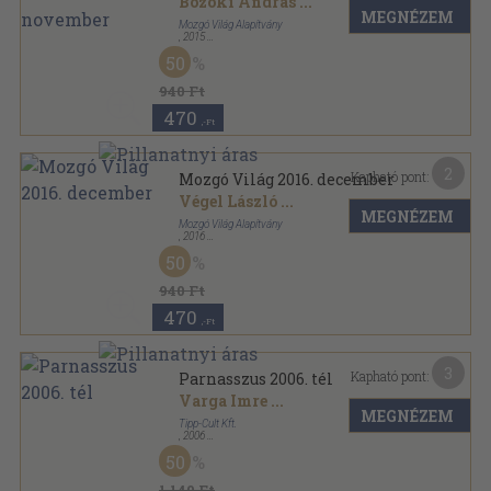
Bozóki András
...
MEGNÉZEM
Mozgó Világ Alapítvány
,
2015
Ragasztott papírkötés
,
128
oldal
50
Mozgó Világ sorozat
940 Ft
470
,-Ft
2
Kapható pont:
Mozgó Világ 2016. december
Végel László
...
MEGNÉZEM
Mozgó Világ Alapítvány
,
2016
Ragasztott papírkötés
,
128
oldal
50
Mozgó Világ sorozat
940 Ft
470
,-Ft
3
Kapható pont:
Parnasszus 2006. tél
Varga Imre
...
MEGNÉZEM
Tipp-Cult Kft.
,
2006
Ragasztott papírkötés
,
164
oldal
50
Parnasszus sorozat
1.140 Ft