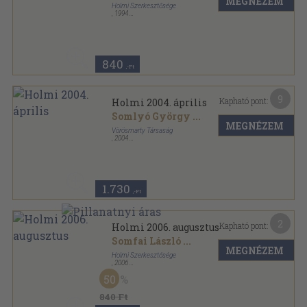
MEGNÉZEM
Holmi Szerkesztősége
,
1994
Ragasztott papírkötés
,
156
oldal
Holmi sorozat
840
,-Ft
9
Kapható pont:
Holmi 2004. április
Somlyó György
...
MEGNÉZEM
Vörösmarty Társaság
,
2004
Ragasztott papírkötés
,
136
oldal
Holmi sorozat
1.730
,-Ft
2
Kapható pont:
Holmi 2006. augusztus
Somfai László
...
MEGNÉZEM
Holmi Szerkesztősége
,
2006
Ragasztott papírkötés
,
144
oldal
50
Holmi sorozat
840 Ft