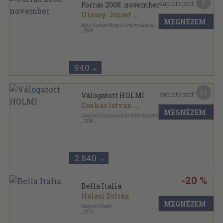
5
Kapható pont:
Forrás 2008. november
Utassy József
...
MEGNÉZEM
Bács-Kiskun Megyei Önkormányzat
,
2008
Ragasztott papírkötés
,
112
oldal
Forrás sorozat
940
,-Ft
14
Kapható pont:
Válogatott HOLMI
Csukás István
...
MEGNÉZEM
Magvető Könyvkiadó és Kereskedelmi Kft.
,
1995
Ragasztott papírkötés
,
350
oldal
Holmi sorozat
2.840
,-Ft
-20 %
Bella Italia
Halasi Zoltán
MEGNÉZEM
Magvető Kiadó
,
2016
Keménytáblás
,
112
oldal