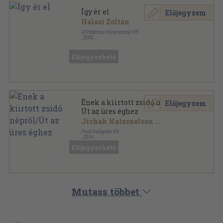
Így ér el
Előjegyzem
Halasi Zoltán
Új Palatinus Könyvesház Kft.
,
2005
Fűzött kemény papírkötés
,
196
oldal
Előjegyezhető
Ének a kiirtott zsidó népről/
Előjegyzem
Út az üres éghez
Jichak Katzenelson
...
Pesti Kalligram Kft.
,
2014
Fűzött kemény papírkötés
,
235
oldal
Előjegyezhető
Mutass többet