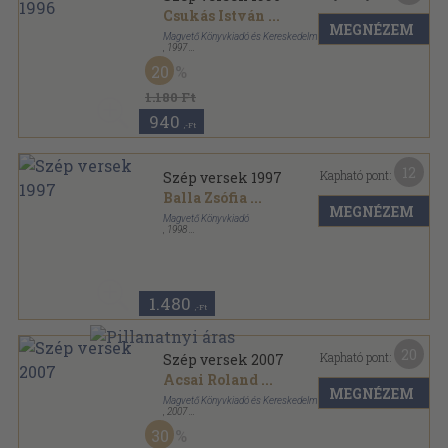
Csukás István
...
MEGNÉZEM
Magvető Könyvkiadó és Kereskedelmi Kft.
,
1997
Fűzött papírkötés
,
249
oldal
20
Szép versek sorozat
1.180 Ft
940
,-Ft
12
Kapható pont:
Szép versek 1997
Balla Zsófia
...
MEGNÉZEM
Magvető Könyvkiadó
,
1998
Fűzött papírkötés
,
227
oldal
Szép versek sorozat
1.480
,-Ft
20
Kapható pont:
Szép versek 2007
Acsai Roland
...
MEGNÉZEM
Magvető Könyvkiadó és Kereskedelmi Kft.
,
2007
Fűzött kemény papírkötés
,
254
oldal
30
Szép versek sorozat