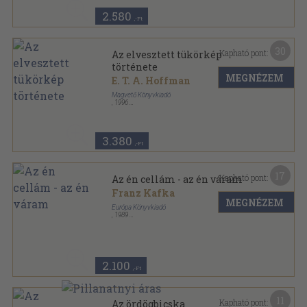
2.580
,-Ft
30
Kapható pont:
Az elvesztett tükörkép
története
MEGNÉZEM
E. T. A. Hoffman
Magvető Könyvkiadó
,
1996
Fűzött kemény papírkötés
,
378
oldal
3.380
,-Ft
17
Kapható pont:
Az én cellám - az én váram
Franz Kafka
MEGNÉZEM
Európa Könyvkiadó
,
1989
Ragasztott papírkötés
,
89
oldal
Mérleg sorozat
2.100
,-Ft
11
Kapható pont:
Az ördögbicska