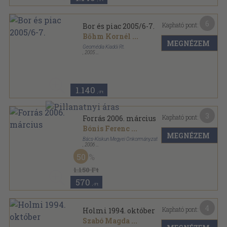
6
Kapható pont:
Bor és piac 2005/6-7.
Bőhm Kornél
...
MEGNÉZEM
Geomédia Kiadói Rt.
,
2005
Tűzött kötés
,
48
oldal
Bor és piac sorozat
1.140
,-Ft
3
Kapható pont:
Forrás 2006. március
Bónis Ferenc
...
MEGNÉZEM
Bács-Kiskun Megyei Önkormányzat
,
2006
Ragasztott papírkötés
,
112
oldal
50
Forrás sorozat
1.150 Ft
570
,-Ft
4
Kapható pont:
Holmi 1994. október
Szabó Magda
...