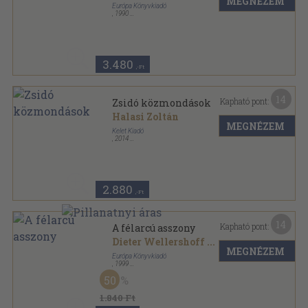
MEGNÉZEM
Európa Könyvkiadó
,
1990
Vászon
,
464
oldal
3.480
,-Ft
14
Kapható pont:
Zsidó közmondások
Halasi Zoltán
MEGNÉZEM
Kelet Kiadó
,
2014
Fűzött kemény papírkötés
,
188
oldal
2.880
,-Ft
14
Kapható pont:
A félarcú asszony
Dieter Wellershoff
...
MEGNÉZEM
Európa Könyvkiadó
,
1999
Fűzött kemény papírkötés
,
397
oldal
50
1.840 Ft