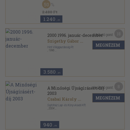
Fűzött kemény papírkötés
,
359
oldal
50
2.480 Ft
1.240
,-Ft
18
Kapható pont:
2000 1996. január-december
Szigethy Gábor
...
MEGNÉZEM
Heti Világgazdaság Rt.
,
1996
Tűzött kötés
,
756
oldal
2000 sorozat
3.580
,-Ft
8
Kapható pont:
A Minőségi Újságírásért-díj
2003
MEGNÉZEM
Csabai Károly
...
Sajtóház Lap- és Könyvkiadó Kft.
,
2004
Fűzött kemény papírkötés
,
103
oldal
Minőségi Újságírásért-díj sorozat
940
,-Ft