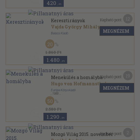
420
,-Ft
12
Kapható pont:
Keresztirányok
Vajda György Mihály
...
MEGNÉZEM
Balassi Kiadó
Ragasztott papírkötés
,
419
oldal
20
Res Publica Nostra sorozat
1.860 Ft
1.480
,-Ft
19
Kapható pont:
Menekülés a homályba
Hugo von Hofmannsthal
...
MEGNÉZEM
Európa Könyvkiadó
,
1988
Vászon
,
547
oldal
50
2.580 Ft
1.290
,-Ft
2
Kapható pont:
Mozgó Világ 2015. november