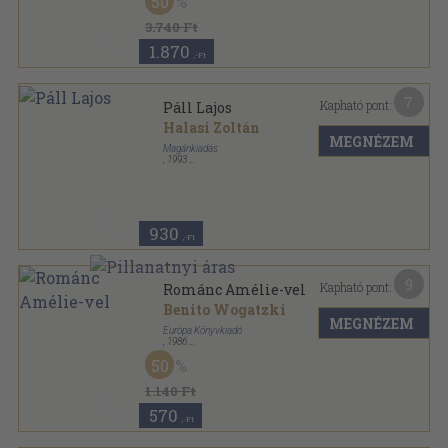
50
3.740 Ft
1.870
,-Ft
7
Kapható pont:
Páll Lajos
Halasi Zoltán
MEGNÉZEM
Magánkiadás
,
1993
Tűzött kötés
,
4
oldal
930
,-Ft
9
Kapható pont:
Románc Amélie-vel
Benito Wogatzki
MEGNÉZEM
Európa Könyvkiadó
,
1986
Vászon
,
276
oldal
50
1.140 Ft
570
,-Ft