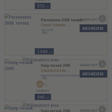
570
,-Ft
6
Kapható pont:
Parnasszus 2008. tavasz
Csoóri Sándor
...
MEGNÉZEM
Tipp Cult Kft.
,
2008
Ragasztott papírkötés
,
164
oldal
Parnasszus sorozat
1.240
,-Ft
8
Kapható pont:
Szép versek 1995
Csukás István
...
MEGNÉZEM
Magvető Könyvkiadó és Kereskedelmi Kft.
,
1996
Ragasztott papírkötés
,
228
oldal
20
Szép versek sorozat
1.180 Ft
940
,-Ft
8
Kapható pont:
Szép versek 1996