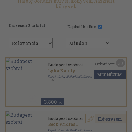
Halbig Johann művei, könyvek, használt
könyvek
Összesen 2 találat
Kaphatók előre:
30
Kapható pont:
Budapest szobrai
Lyka Károly
...
MEGNÉZEM
Képzőművészeti Alap Kiadóvállalata
,
1955
Félvászon
,
147
oldal
3.800
,-Ft
Budapest szobrai
Előjegyzem
Beck András
...
Képzőművészeti Alap Kiadóvállalata