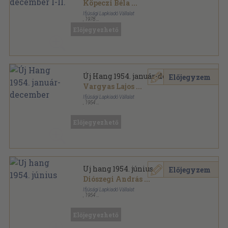
Köpeczi Béla
...
Ifjúsági Lapkiadó Vállalat
,
1978
Könyvkötői kötés
,
660
oldal
Előjegyezhető
Köznevelés sorozat
Új Hang 1954. január-december
Előjegyzem
Vargyas Lajos
...
Ifjúsági Lapkiadó Vállalat
,
1954
Tűzött kötés
,
1146
oldal
Új hang sorozat
Előjegyezhető
Uj hang 1954. június
Előjegyzem
Diószegi András
...
Ifjúsági Lapkiadó Vállalat
,
1954
Fűzött papírkötés
,
96
oldal
Uj Hang sorozat
Előjegyezhető