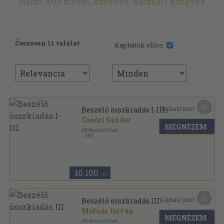
Halda Alíz művei, könyvek, használt könyvek
Összesen 11 találat
Kaphatók előre:
51
Kapható pont:
Beszélő összkiadás I-III.
Csoóri Sándor
...
MEGNÉZEM
AB-Beszélő Kiadó
,
1992
Vászon
,
2586
oldal
Beszélő sorozat
10.100
,-Ft
21
Kapható pont:
Beszélő összkiadás III.
Molnár István
...
MEGNÉZEM
AB-Beszélő Kiadó