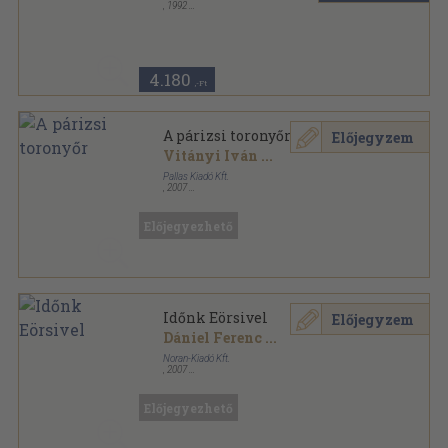
,
1992
Vászon
,
996
oldal
Beszélő sorozat
4.180
,-Ft
A párizsi toronyőr
Előjegyzem
Vitányi Iván
...
Pallas Kiadó Kft.
,
2007
Fűzött kemény papírkötés
,
671
oldal
Előjegyezhető
Időnk Eörsivel
Előjegyzem
Dániel Ferenc
...
Noran-Kiadó Kft.
,
2007
Fűzött kemény papírkötés
,
412
oldal
Előjegyezhető