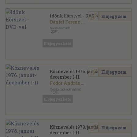
Időnk Eörsivel - DVD-vel
Előjegyzem
Dániel Ferenc
...
Noran-Kiadó Kft.
,
2007
Fűzött kemény papírkötés
,
412
oldal
Előjegyezhető
Köznevelés 1976. január-
Előjegyzem
december I-II.
Fodor András
...
Ifjúsági Lapkiadó Vállalat
,
1976
Könyvkötői kötés
,
660
oldal
Előjegyezhető
Köznevelés sorozat
Köznevelés 1978. január-
Előjegyzem
december I-II.