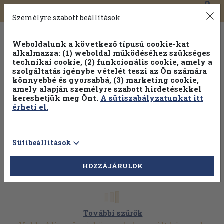
0
Toggle
Főmenü
Könyveink
navigation
Személyre szabott beállítások
Weboldalunk a következő típusú cookie-kat
alkalmazza: (1) weboldal működéséhez szükséges
technikai cookie, (2) funkcionális cookie, amely a
szolgáltatás igénybe vételét teszi az Ön számára
könnyebbé és gyorsabbá, (3) marketing cookie,
amely alapján személyre szabott hirdetésekkel
kereshetjük meg Önt.
A sütiszabályzatunkat itt
érheti el.
Sütibeállítások
HOZZÁJÁRULOK
További szűrők