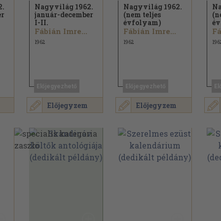
2.
Nagyvilág 1962.
Nagyvilág 1962.
Na
er
január-december
(nem teljes
(n
I-II.
évfolyam)
év
Fábián Imre...
Fábián Imre...
Fá
1962
1962
196
Előjegyezhető
Előjegyezhető
El
Előjegyzem
Előjegyzem