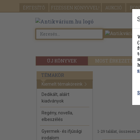
ÉRTESÍTŐ
FIZESSEN
KÖNYVVEL!
AUKCIÓ
PON
W
(
f
t
m
ÚJ KÖNYVEK
MOST ÉRKEZETT
h
s
TÉMAKÖR
Kiemelt témaköreink
S
Dedikált, aláírt
kiadványok
Regény, novella,
elbeszélés
Gyermek- és ifjúsági
1-29 találat, összesen 2
irodalom