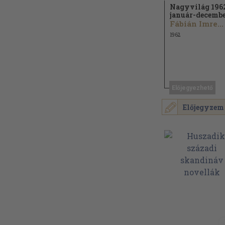
Nagyvilág 196
január-decemb
Fábián Imre...
1962
Előjegyezhető
Előjegyzem