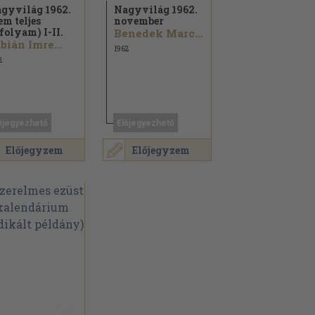
gyvilág 1962.
Nagyvilág 1962.
em teljes
november
folyam) I-II.
Benedek Marcell...
bián Imre...
1962
2
őjegyezhető
Előjegyezhető
Előjegyzem
Előjegyzem