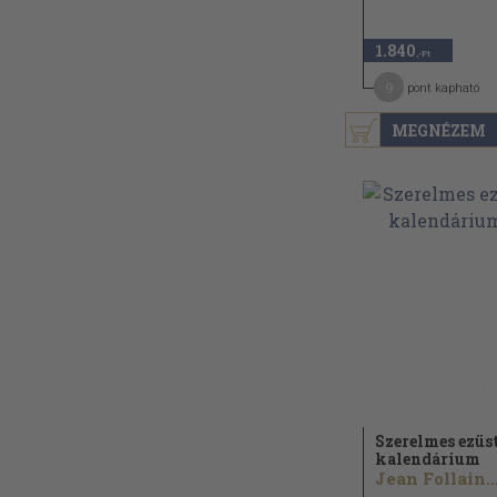
1.840
,-Ft
9
pont kapható
MEGNÉZEM
Szerelmes ezüs
kalendárium
Jean Follain..