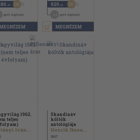
30
50
280
920
,-Ft
,-Ft
2
14
pont kapható
pont kapható
MEGNÉZEM
MEGNÉZEM
gyvilág 1962.
Skandináv
em teljes
költők
folyam)
antológiája
tányi Iván...
Henrik Ibsen...
2
1967