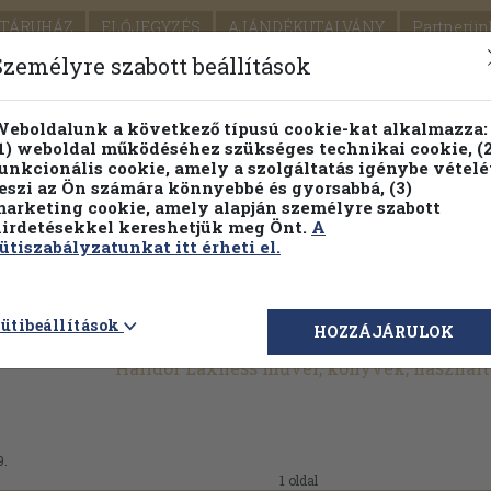
TÁRUHÁZ
ELŐJEGYZÉS
AJÁNDÉKUTALVÁNY
Partnerün
SZÁLLÍTÁS
SEGÍTSÉG
Személyre szabott beállítások
1.
Részletes kereső
Témaköri fa
eboldalunk a következő típusú cookie-kat alkalmazza:
1) weboldal működéséhez szükséges technikai cookie, (2
KIADV
unkcionális cookie, amely a szolgáltatás igénybe vételé
LEGNA
eszi az Ön számára könnyebbé és gyorsabbá, (3)
arketing cookie, amely alapján személyre szabott
PILLANATNYI ÁRAINK
FENNTARTHATÓ OLVASMÁN
irdetésekkel kereshetjük meg Önt.
A
ütiszabályzatunkat itt érheti el.
ütibeállítások
HOZZÁJÁRULOK
Halldór Laxness művei, könyvek, használ
9.
1 oldal