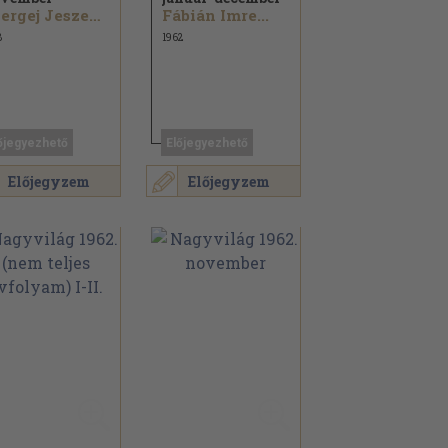
Szergej Jeszenyin...
Fábián Imre...
8
1962
őjegyezhető
Előjegyezhető
Előjegyzem
Előjegyzem