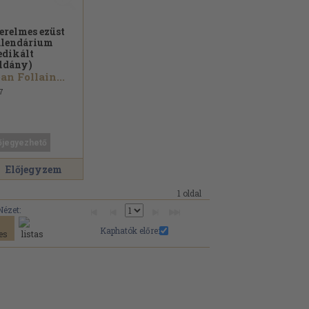
erelmes ezüst
lendárium
edikált
ldány)
an Follain...
7
őjegyezhető
Előjegyzem
1 oldal
Nézet:
Kaphatók előre: