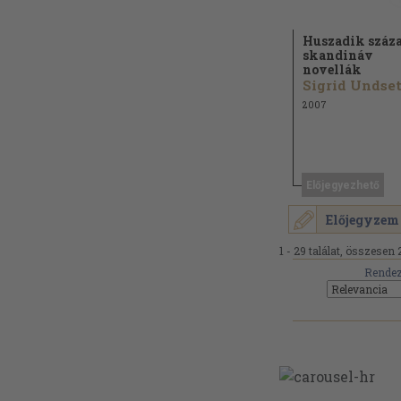
Huszadik száz
skandináv
novellák
Sigrid Undset.
2007
Előjegyezhető
Előjegyzem
1 - 29 találat, összesen 
Rendez