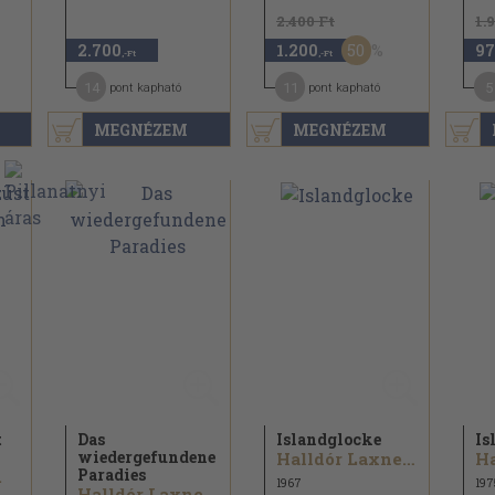
2.400 Ft
1.
50
2.700
1.200
97
,-Ft
,-Ft
14
11
5
pont kapható
pont kapható
MEGNÉZEM
MEGNÉZEM
t
Das
Islandglocke
Is
wiedergefundene
Halldór Laxness
Paradies
.
1967
197
Halldór Laxness