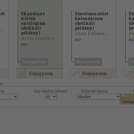
adi
Skandináv
Szerelmes ezüst
Sz
költők
kalendárium
ka
antológiája
(dedikált
(d
(dedikált
példány)
pé
..
példány)
Jean Follain...
Je
Artur Lundkvist...
1967
196
1967
Előjegyezhető
Előjegyezhető
El
Előjegyzem
Előjegyzem
29.
és:
Egy oldalon látható:
Könyvek típusa: