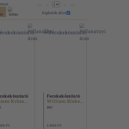
Nézet:
Kaphatók előre:
cskeköszöntő
Fecskeköszöntő
mes Krüss...
William Blake...
5
1987
840 Ft
1.840 Ft