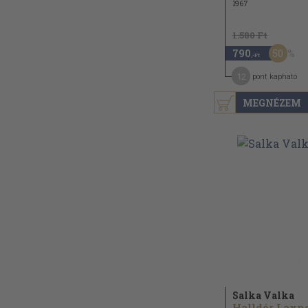
1967
1.580 Ft
50
790
,-Ft
12
pont kapható
MEGNÉZEM
Salka Valka