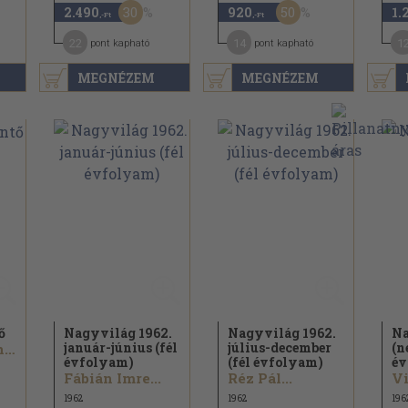
30
50
2.490
920
1.
,-Ft
,-Ft
22
14
1
pont kapható
pont kapható
MEGNÉZEM
MEGNÉZEM
ő
Nagyvilág 1962.
Nagyvilág 1962.
Na
január-június (fél
július-december
(n
Heinrich Heine...
évfolyam)
(fél évfolyam)
év
Fábián Imre...
Réz Pál...
Vi
1962
1962
196