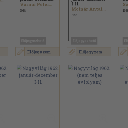
I-II.
Várnai Péter...
Molnár Antal...
1958
195
1958
Előjegyezhető
Előjegyezhető
El
Előjegyzem
Előjegyzem