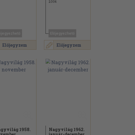
2004
őjegyezhető
Előjegyezhető
Előjegyzem
Előjegyzem
gyvilág 1958.
Nagyvilág 1962.
vember
január-december