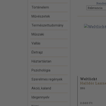
Rendez
Történelem
Művészetek
Természettudomány
Műszaki
Vallás
Életrajz
Háztartástan
Pszichológia
Weltlicht
Szerelmes regények
Akció, kaland
1956
Idegennyelv
2.840 Ft