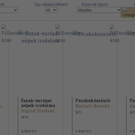
és:
Egy oldalon látható:
Könyvek típusa:
Észak-európai
Fecskeköszöntő
Fe
népek irodalma
Halldór Laxness
Bertolt Brecht...
Ja
Sigrid Undset...
1971
197
1970
3.560 Ft
1.840 Ft
1.