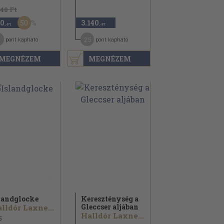
940 Ft
50
0
3.140
,-Ft
,-Ft
25
pont kapható
pont kapható
MEGNÉZEM
MEGNÉZEM
landglocke
Kereszténység a
Gleccser aljában
Halldór Laxness
Halldór Laxness
5