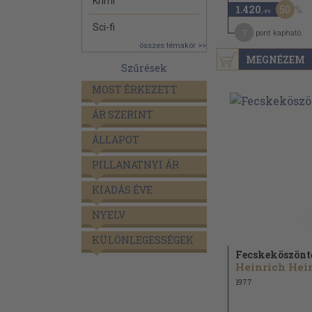
Krimi
50
1.420
,-Ft
Sci-fi
7
pont kapható
összes témakör >>
MEGNÉZEM
Szűrések
MOST ÉRKEZETT
ÁR SZERINT
ÁLLAPOT
PILLANATNYI ÁR
KIADÁS ÉVE
NYELV
KÜLÖNLEGESSÉGEK
Fecskeköszönt
1977