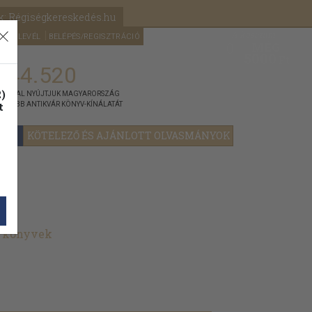
k: Régiségkereskedés.hu
A kosaram
HÍRLEVÉL
BELÉPÉS/REGISZTRÁCIÓ
MÉG
0
5000
Ft
144.520
)
ÁNNYAL NYÚJTJUK MAGYARORSZÁG
t
GYOBB ANTIKVÁR KÖNYV-KÍNÁLATÁT
YOK
KÖTELEZŐ ÉS AJÁNLOTT OLVASMÁNYOK
t könyvek