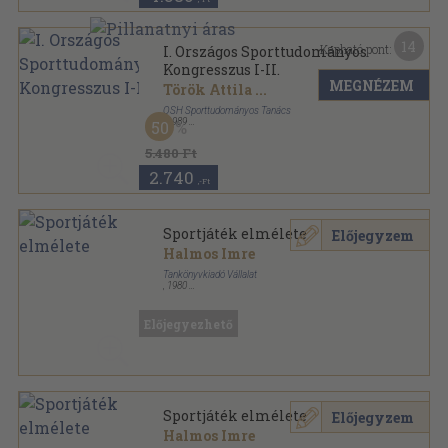
14
Kapható pont:
I. Országos Sporttudományos
Kongresszus I-II.
MEGNÉZEM
Török Attila
...
OSH Sporttudományos Tanács
,
1989
50
Ragasztott papírkötés
,
719
oldal
5.480 Ft
2.740
,-Ft
Sportjáték elmélete
Előjegyzem
Halmos Imre
Tankönyvkiadó Vállalat
,
1980
Ragasztott papírkötés
,
154
oldal
Előjegyezhető
Sportjáték elmélete
Előjegyzem
Halmos Imre