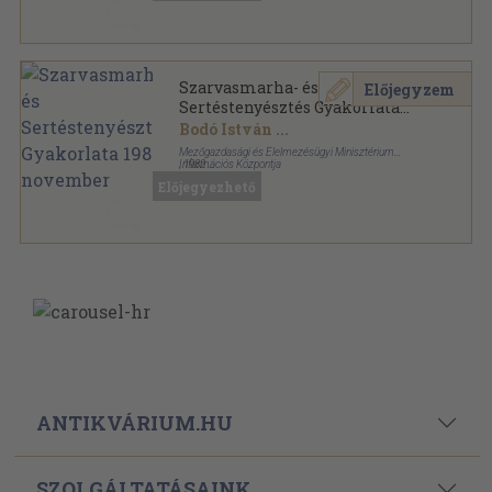
Szarvasmarha- és
Előjegyzem
Sertéstenyésztés Gyakorlata
1982. november
Bodó István
...
Mezőgazdasági és Élelmezésügyi Minisztérium
Információs Központja
,
1982
Ragasztott papírkötés
,
98
oldal
Előjegyezhető
Szarvasmarha- és sertéstenyésztés gyakorlata
sorozat
ANTIKVÁRIUM.HU
SZOLGÁLTATÁSAINK