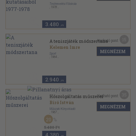
Testnevelési Főiskola
,
1978
Tűzött kötés
,
274
oldal
3.480
,-Ft
15
Kapható pont:
A teniszjáték módszertana
Kelemen Imre
MEGNÉZEM
Sport
,
1964
Ragasztott papírkötés
,
214
oldal
2.940
,-Ft
35
Kapható pont:
Hőszolgáltatás műszerei
Bíró István
MEGNÉZEM
Műszaki Könyvkiadó
,
1967
Fűzött kemény papírkötés
,
244
oldal
20
Ipari szakkönyvtár sorozat
5.480 Ft
4.380
,-Ft