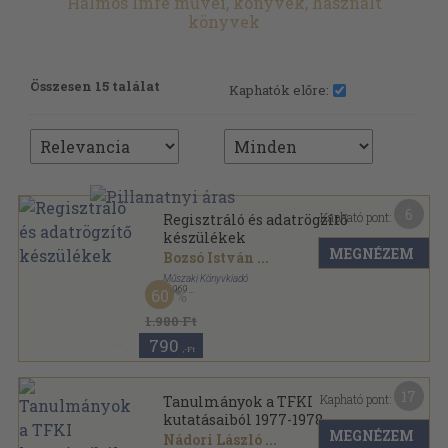
Halmos Imre művei, könyvek, használt
könyvek
Összesen 15 találat
Kaphatók előre:
6
Kapható pont:
Regisztráló és adatrögzítő
készülékek
MEGNÉZEM
Bozsó István
...
Műszaki Könyvkiadó
,
1969
60
Fűzött keménykötés
,
484
oldal
1.980 Ft
790
,-Ft
17
Kapható pont:
Tanulmányok a TFKI
kutatásaiból 1977-1978
MEGNÉZEM
Nádori László
...