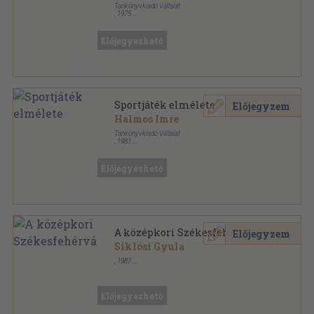
Tankönyvkiadó Vállalat
,
1975
Ragasztott papírkötés
,
154
oldal
Előjegyezhető
Sportjáték elmélete
Előjegyzem
Halmos Imre
Tankönyvkiadó Vállalat
,
1981
Ragasztott papírkötés
,
154
oldal
Előjegyezhető
A középkori Székesfehérvár
Előjegyzem
Siklósi Gyula
,
1987
Tűzött kötés
,
26
oldal
Előjegyezhető