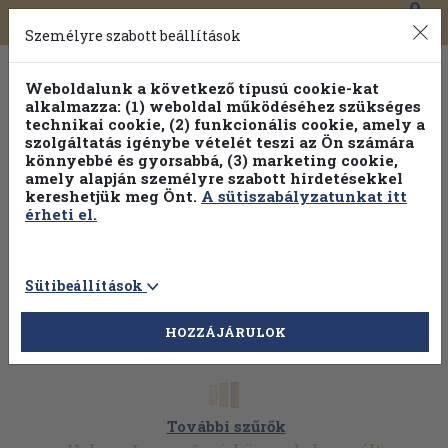
0
Toggle
Főmenü
Könyveink
navigation
Személyre szabott beállítások
Weboldalunk a következő típusú cookie-kat
alkalmazza: (1) weboldal működéséhez szükséges
technikai cookie, (2) funkcionális cookie, amely a
szolgáltatás igénybe vételét teszi az Ön számára
könnyebbé és gyorsabbá, (3) marketing cookie,
amely alapján személyre szabott hirdetésekkel
kereshetjük meg Önt.
A sütiszabályzatunkat itt
érheti el.
Sütibeállítások
HOZZÁJÁRULOK
További szűrők