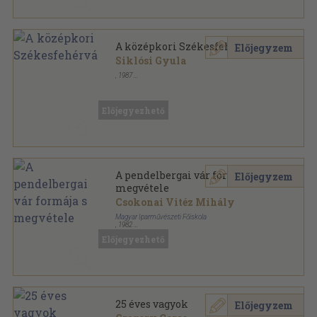
A középkori Székesfehérvár
Előjegyzem
Siklósi Gyula
,
1987
Tűzött kötés
,
26
oldal
Előjegyezhető
A pendelbergai vár formája s
Előjegyzem
megvétele
Csokonai Vitéz Mihály
Magyar Iparművészeti Főiskola
,
1982
Tűzött kötés
,
10
oldal
Előjegyezhető
25 éves vagyok
Előjegyzem