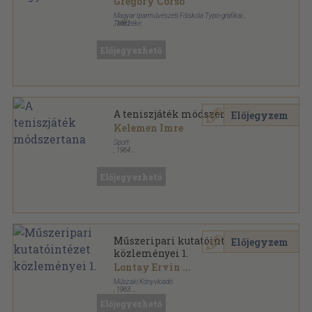
Gregory Corso
Magyar Iparművészeti Főiskola Typo-grafikai
Tanszéke
,
1981
Ragasztott papírkötés
,
29
oldal
Előjegyezhető
A teniszjáték módszertana
Előjegyzem
Kelemen Imre
Sport
,
1964
Könyvkötői papírkötés
,
214
oldal
Előjegyezhető
Műszeripari kutatóintézet
Előjegyzem
közleményei 1.
Lontay Ervin
...
Műszaki Könyvkiadó
,
1963
Ragasztott papírkötés
,
158
oldal
Előjegyezhető