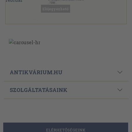
,
1996
Ragasztott papírkötés
,
112
oldal
Előjegyezhető
Új Pedagógiai Szemle sorozat
ANTIKVÁRIUM.HU
SZOLGÁLTATÁSAINK
ELÉRHETŐSÉGEINK