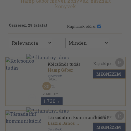
Hamp Gábor művei, könyvek, használt
könyvek
Összesen 29 találat
Kaphatók előre:
16
Kapható pont:
Kölcsönös tudás
Hamp Gábor
MEGNÉZEM
Typotex Kft.
,
2006
Ragasztott papírkötés
,
154
oldal
30
Kommunikációkutatás sorozat
2.480 Ft
1.730
,-Ft
13
Kapható pont:
Társadalmi kommunikáció
László János
...
MEGNÉZEM
Osiris Kiadó