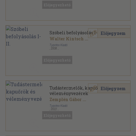
Előjegyezhető
Szóbeli befolyásolás I-II.
Előjegyzem
Walter Kintsch
...
Typotex Kiadó
,
2008
Fűzött kemény papírkötés
,
668
oldal
Társadalmi kommunikáció sorozat
Előjegyezhető
Tudástermelők, kapuőrök és
Előjegyzem
véleményvezérek
Zemplén Gábor
...
Typotex Kiadó
,
2022
Ragasztott papírkötés
,
140
oldal
Előjegyezhető
Kultúra a digitális forradalom idején sorozat