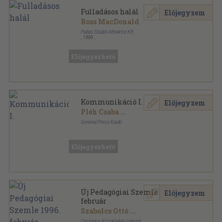
Fulladásos halál
Előjegyzem
Ross MacDonald
Pallas Stúdió-Attraktor Kft.
,
1999
Ragasztott papírkötés
,
293
oldal
Klasszikus detektívregények sorozat
Előjegyezhető
Kommunikáció I.
Előjegyzem
Pléh Csaba
...
General Press Kiadó
Ragasztott papírkötés
,
368
oldal
Előjegyezhető
Új Pedagógiai Szemle 1996.
Előjegyzem
február
Szabolcs Ottó
...
Országos Közoktatási Intézet