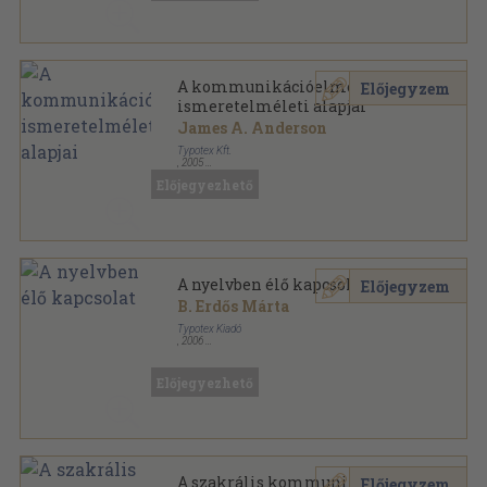
A kommunikációelmélet
Előjegyzem
ismeretelméleti alapjai
James A. Anderson
Typotex Kft.
,
2005
Fűzött kemény papírkötés
,
294
oldal
Előjegyezhető
Társadalmi kommunikáció sorozat
A nyelvben élő kapcsolat
Előjegyzem
B. Erdős Márta
Typotex Kiadó
,
2006
Ragasztott papírkötés
,
317
oldal
Kommunikációkutatás sorozat
Előjegyezhető
A szakrális kommunikáció
Előjegyzem