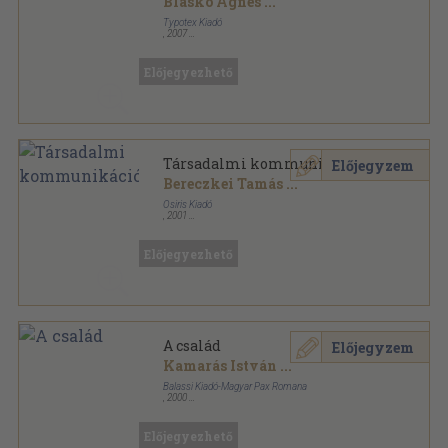
Blaskó Ágnes
...
Typotex Kiadó
,
2007
Ragasztott papírkötés
,
224
oldal
Előjegyezhető
Társadalmi kommunikáció
Előjegyzem
Bereczkei Tamás
...
Osiris Kiadó
,
2001
Fűzött kemény papírkötés
,
415
oldal
Osiris Tankönyvek sorozat
Előjegyezhető
A család
Előjegyzem
Kamarás István
...
Balassi Kiadó-Magyar Pax Romana
,
2000
Ragasztott papírkötés
,
213
oldal
Pax Romana Könyvek sorozat
Előjegyezhető