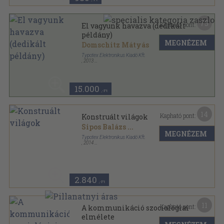
75
Kapható pont:
El vagyunk havazva (dedikált
példány)
MEGNÉZEM
Domschitz Mátyás
Typotex Elektronikus Kiadó Kft.
,
2013
Ragasztott papírkötés
,
501
oldal
Kommunikációkutatás sorozat
15.000
,-Ft
14
Kapható pont:
Konstruált világok
Sipos Balázs
...
MEGNÉZEM
Typotex Elektronikus Kiadó Kft.
,
2014
Ragasztott papírkötés
,
256
oldal
Kommunikációkutatás sorozat
2.840
,-Ft
11
Kapható pont:
A kommunikáció szociológiai
elmélete