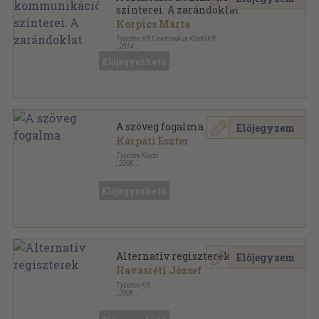
színterei: A zarándoklat
Korpics Márta
Typotex Kft Elektronikus Kiadó Kft
,
2014
Ragasztott papírkötés
,
339
oldal
Előjegyezhető
Kommunikációkutatás sorozat
A szöveg fogalma
Előjegyzem
Kárpáti Eszter
Typotex Kiadó
,
2006
Ragasztott papírkötés
,
236
oldal
Kommunikációkutatás sorozat
Előjegyezhető
Alternatív regiszterek
Előjegyzem
Havasréti József
Typotex Kft.
,
2006
Ragasztott papírkötés
,
329
oldal
Kommunikációkutatás sorozat