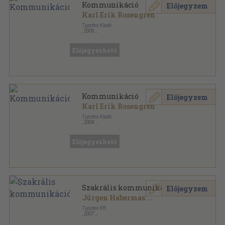
Kommunikáció
Előjegyzem
Karl Erik Rosengren
Typotex Kiadó
,
2006
Fűzött kemény papírkötés
,
259
oldal
Társadalmi kommunikáció sorozat
Előjegyezhető
Kommunikáció
Előjegyzem
Karl Erik Rosengren
Typotex Kiadó
,
2004
Fűzött kemény papírkötés
,
259
oldal
Társadalmi kommunikáció sorozat
Előjegyezhető
Szakrális kommunikáció
Előjegyzem
Jürgen Habermas
...
Typotex Kft.
,
2007
Fűzött kemény papírkötés
,
254
oldal
Társadalmi kommunikáció sorozat