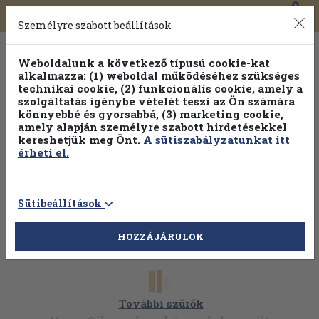
0
Toggle
Főmenü
Könyveink
navigation
Személyre szabott beállítások
Weboldalunk a következő típusú cookie-kat
alkalmazza: (1) weboldal működéséhez szükséges
technikai cookie, (2) funkcionális cookie, amely a
szolgáltatás igénybe vételét teszi az Ön számára
könnyebbé és gyorsabbá, (3) marketing cookie,
amely alapján személyre szabott hirdetésekkel
kereshetjük meg Önt.
A sütiszabályzatunkat itt
érheti el.
Sütibeállítások
HOZZÁJÁRULOK
További szűrők