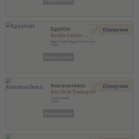
Előjegyezhető
Együttlét
Előjegyzem
Bordás Sándor
...
Balassi Kiadó-Magyar Pax Romana
,
2004
Ragasztott papírkötés
,
105
oldal
Pax Romana Könyvek sorozat
Előjegyezhető
Kommunikáció
Előjegyzem
Karl Erik Rosengren
Typotex Kiadó
,
2008
Ragasztott papírkötés
,
259
oldal
Társadalmi kommunikáció sorozat
Előjegyezhető